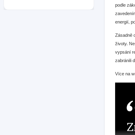
podle zák
zavedením
energií, p
Zásadně o
životy. N
vypsání r
zabránili 
Více na 