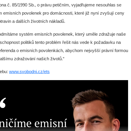
ona č. 85/1990 Sb., o právu petičním, vyjadřujeme nesouhlas se
 emisních povolenek pro domácnosti, které již nyní zvyšují ceny
otravin a dalších životních nákladů.
dmítáme systém emisních povolenek, který uměle zdražuje naše
eschopnost politiků tento problém řešit nás vede k požadavku na
eferenda o emisních povolenkách, abychom nejvyšší právní formou
dalšímu zdražování našich životů.“
webu:
www.svobodni.cz/ets