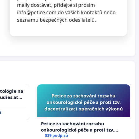
maily dostávat, přidejte si prosím
info@petice.com
do vašich kontaktů nebo
seznamu bezpečných odesilatelů.
tologie na
Petice za zachování rozsahu
tudies at
onkourologické péče a proti tzv.
s
docentralizaci operačních výkonů
i
Petice za zachování rozsahu
onkourologické péče a proti tzv.
docentralizaci operačních výkonů
839 podpisů