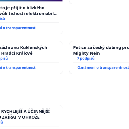
auta!
to je přijít o blízkého
vůli tichosti elektromobilů,
, až přibydou další,
isů
lyšitelná auta!
 o transparentnosti
 záchranu Kuklenských
Petice za český dabing pro
 Hradci Králové
Mighty Nein
dpisů
7 podpisů
 o transparentnosti
Oznámení o transparentnost
 RYCHLEJŠÍ A ÚČINNĚJŠÍ
 ZVÍŘAT V OHROŽE
sů