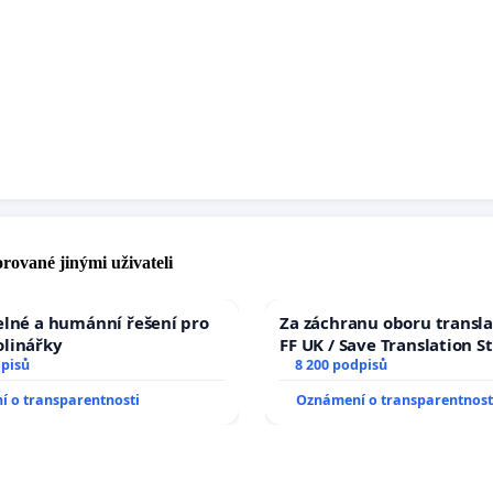
rované jinými uživateli
elné a humánní řešení pro
Za záchranu oboru transla
olinářky
FF UK / Save Translation S
dpisů
the Faculty of Arts, Charle
8 200 podpisů
University
 o transparentnosti
Oznámení o transparentnost