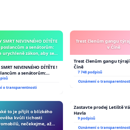
Y SMRT NEVINNÉHO DÍTĚTE
Trest členům gangu týraj
a poslancům a senátorům:
v Číně
 urychleně zákon, aby se
 malé Viktorky už nemohla
Trest členům gangu týrajíc
opakovat!
Číně
 SMRT NEVINNÉHO DÍTĚTE !
7 748 podpisů
slancům a senátorům:
rychleně zákon, aby se
dpisů
Oznámení o transparentnost
 malé Viktorky už nemohla
 o transparentnosti
!
Zastavte prodej Letiště V
aké to je přijít o blízkého
Havla
lověka kvůli tichosti
9 podpisů
romobilů, nečekejme, až
Oznámení o transparentnost
 další, zaveďme slyšitelná