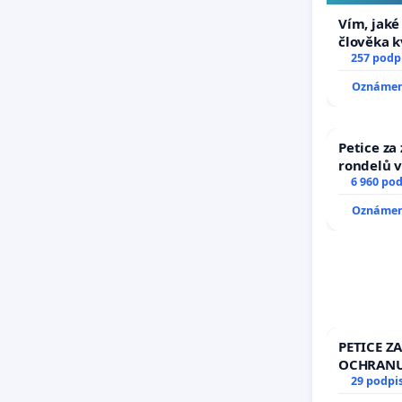
Vím, jaké 
člověka k
nečekejme
257 podp
zaveďme s
Oznámení
Petice za
rondelů v
6 960 po
Oznámení
PETICE ZA
OCHRANU
29 podpi