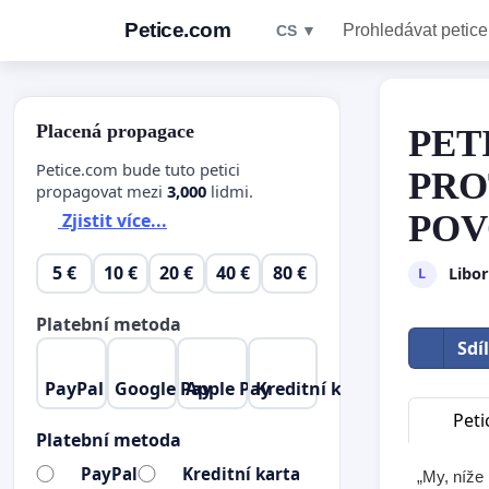
Petice.com
Prohledávat petice
CS ▼
Placená propagace
PET
Petice.com bude tuto petici
PRO
propagovat mezi
3,000
lidmi.
PO
Zjistit více...
5 €
10 €
20 €
40 €
80 €
Libo
L
Platební metoda
Sdí
PayPal
Google Pay
Apple Pay
Kreditní karta
Peti
Platební metoda
PayPal
Kreditní karta
„My, níže