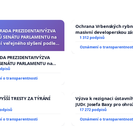
Ochrana Vrbenských rybn
ZRADA PREZIDENTA‼️VÝZVA
masivní developerskou z
 SENÁTU PARLAMENTU na
1 312 podpisů
í veřejného slyšení podle §
Oznámení o transparentnost
ednacího řádu Senátu k
a přijetí usnesení k podání
ADA PREZIDENTA‼️VÝZVA
ní žaloby na prezidenta
SENÁTU PARLAMENTU na
republiky
 veřejného slyšení podle §
odpisů
cího řádu Senátu k návrhu
 o transparentnosti
í usnesení k podání ústavní
 prezidenta republiky
YŠŠÍ TRESTY ZA TÝRÁNÍ
Výzva k rezignaci ústavní
JUDr. Josefa Baxy pro ohro
podpisů
důvěry ve spravedlivý pr
17 272 podpisů
 o transparentnosti
Oznámení o transparentnost