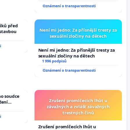
Oznámení o transparentnosti
íků před
Není mi jedno: Za přísnější tresty za
ástavbou
sexuální zločiny na dětech
i
Není mi jedno: Za přísnější tresty za
sexuální zločiny na dětech
1 996 podpisů
Oznámení o transparentnosti
ho soudce
Zrušení promlčecích lhůt u
žení
závažných a zvlášť závažných
oces
trestných činů
i
Zrušení promlčecích lhůt u