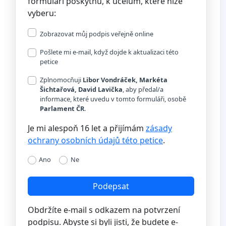
formuláři poskytnu, k účelům, které níže
vyberu:
Zobrazovat můj podpis veřejně online
Pošlete mi e-mail, když dojde k aktualizaci této
petice
Zplnomocňuji
Libor Vondráček, Markéta
Šichtařová, David Lavička
, aby předal/a
informace, které uvedu v tomto formuláři, osobě
Parlament ČR
.
Je mi alespoň 16 let a přijímám
zásady
ochrany osobních údajů této petice
.
Ano
Ne
Podepsat
Obdržíte e-mail s odkazem na potvrzení
podpisu. Abyste si byli jisti, že budete e-