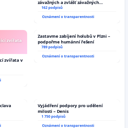
závažných a zvlášť závažných
trestných činů
162 podpisů
Oznámení o transparentnosti
Zastavme zabíjení holubů v Plzni –
ící zvířata
podpořme humánní řešení
789 podpisů
Oznámení o transparentnosti
í zvířata v
i
áclava
Vyjádření podpory pro udělení
milosti – Denis
1 750 podpisů
i
Oznámení o transparentnosti