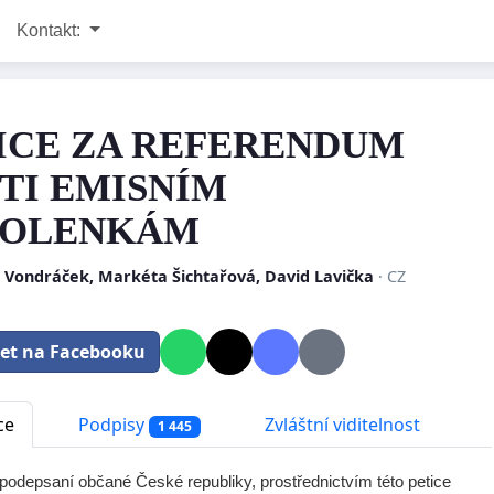
Kontakt:
ICE ZA REFERENDUM
TI EMISNÍM
VOLENKÁM
r Vondráček, Markéta Šichtařová, David Lavička
· CZ
let na Facebooku
ce
Podpisy
Zvláštní viditelnost
1 445
 podepsaní občané České republiky, prostřednictvím této petice