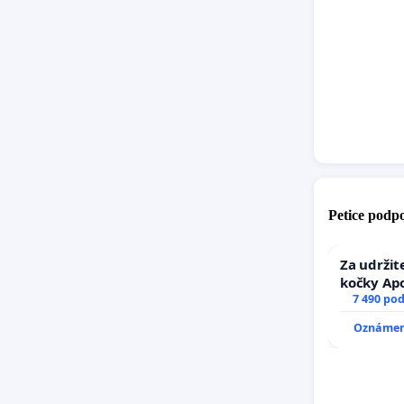
Petice podpo
Za udržit
kočky Ap
7 490 po
Oznámení