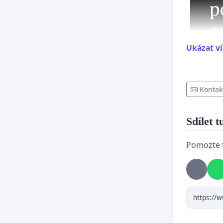
Ukázat ví
Kontak
Sdílet t
Pomozte t