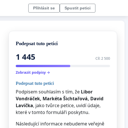
Přihlásit se
Spustit petici
Podepsat tuto petici
1 445
Cíl: 2 500
Zobrazit podpisy →
Podepsat tuto petici
Podpisem souhlasím s tím, že
Libor
Vondráček, Markéta Šichtařová, David
Lavička
, jako tvůrce petice, uvidí údaje,
které v tomto formuláři poskytnu.
Následující informace nebudeme veřejně