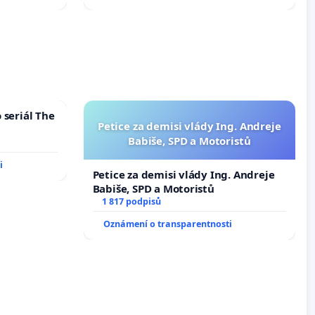
 seriál The
Petice za demisi vlády Ing. Andreje
Babiše, SPD a Motoristů
i
Petice za demisi vlády Ing. Andreje
Babiše, SPD a Motoristů
1 817 podpisů
Oznámení o transparentnosti