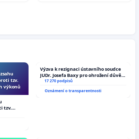
Výzva k rezignaci ústavního soudce
ozsahu
JUDr. Josefa Baxy pro ohrožení důvěry
oti tzv.
ve spravedlivý proces
17 270 podpisů
ch výkonů
Oznámení o transparentnosti
u
i tzv.
 výkonů