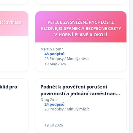
cí zvířata
PETICE ZA SNÍŽENÍ RYCHLOSTI,
KLIDNĚJŠÍ SPÁNEK A BEZPEČNÉ CESTY
V HORNÍ PLANÉ A OKOLÍ
Martin Homr
48 podpisů
25 Podpisy / Minulý měsíc
19 May 2026
klid pro
Podnět k prověření porušení
povinností a jednání zaměstnance
Františka Kubáska ve zkušební
Omg Zine
24 podpisů
době
23 Podpisy / Minulý měsíc
19 Jul 2026