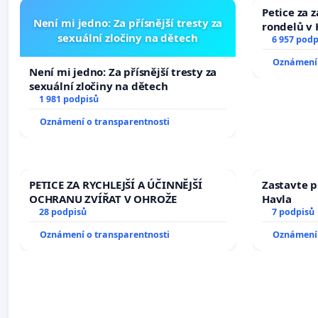
Petice za 
Není mi jedno: Za přísnější tresty za
rondelů v 
sexuální zločiny na dětech
6 957 podp
Oznámení 
Není mi jedno: Za přísnější tresty za
sexuální zločiny na dětech
1 981 podpisů
Oznámení o transparentnosti
PETICE ZA RYCHLEJŠÍ A ÚČINNĚJŠÍ
Zastavte p
OCHRANU ZVÍŘAT V OHROŽE
Havla
28 podpisů
7 podpisů
Oznámení o transparentnosti
Oznámení 