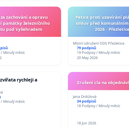
 za zachování a opravu
Petice proti uzavírání p
í památky železničního
smluv před komunálním
tu pod Vyšehradem
2026 - Přezletic
Místní sdružení ODS Přezletice
dpisů
79 podpisů
 / Minulý měsíc
19 Podpisy / Minulý měsíc
2
20 May 2026
vířata rychleji a
Zrušení cla na objednáv
vá
Jana Drdúlová
ů
34 podpisů
 / Minulý měsíc
18 Podpisy / Minulý měsíc
18 Jun 2026