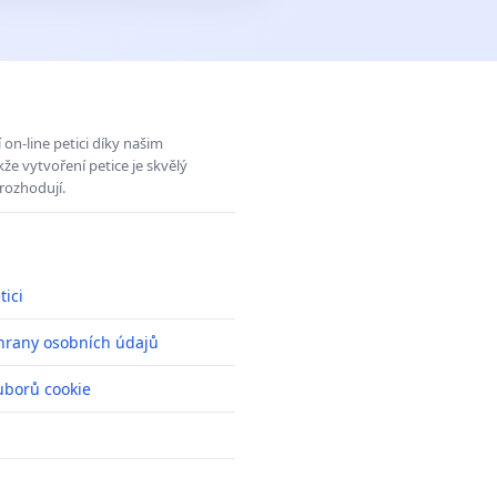
on-line petici díky našim
e vytvoření petice je skvělý
rozhodují.
tici
hrany osobních údajů
uborů cookie