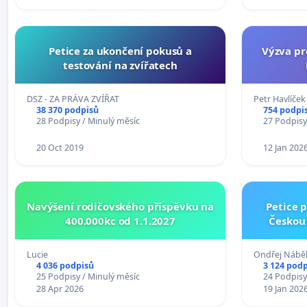
Petice za ukončení pokusů a
Výzva pr
testování na zvířatech
DSZ - ZA PRÁVA ZVÍŘAT
Petr Havlíček
38 370 podpisů
754 podpi
28 Podpisy / Minulý měsíc
27 Podpisy
20 Oct 2019
12 Jan 202
Navýšení rodičovského příspěvku na
Petice p
400.000kc od 1.1.2027
Českou 
Lucie
Ondřej Nábě
4 036 podpisů
3 124 pod
25 Podpisy / Minulý měsíc
24 Podpisy
28 Apr 2026
19 Jan 202