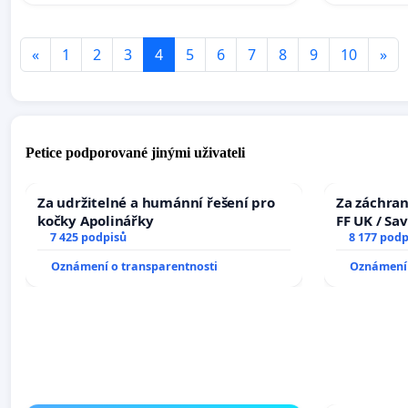
«
1
2
3
4
5
6
7
8
9
10
»
Petice podporované jinými uživateli
Za udržitelné a humánní řešení pro
Za záchran
kočky Apolinářky
FF UK / Sa
7 425 podpisů
the Faculty
8 177 podp
University
Oznámení o transparentnosti
Oznámení 