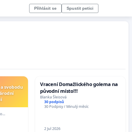
Přihlásit se
Spustit petici
Vracení Domažlického golema na
 a svobodu
původní místo!!!
Národní
Blanka Šleisová
ií
30 podpisů
30 Podpisy / Minulý měsíc
mo…
2 Jul 2026