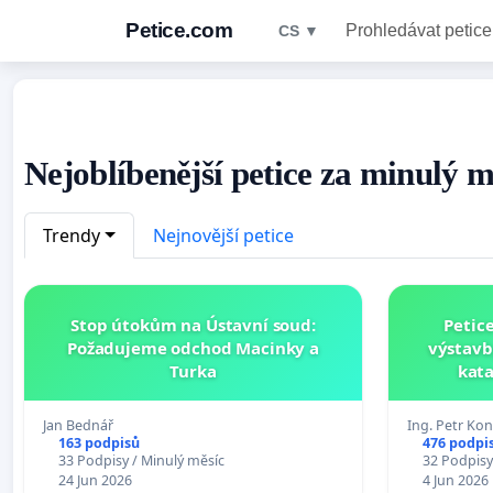
Petice.com
Prohledávat petice
CS ▼
Nejoblíbenější petice za minulý m
Trendy
Nejnovější petice
Stop útokům na Ústavní soud:
Petic
Požadujeme odchod Macinky a
výstavb
Turka
kata
Jan Bednář
Ing. Petr Kon
163 podpisů
476 podpi
33 Podpisy / Minulý měsíc
32 Podpisy
24 Jun 2026
4 Jun 2026