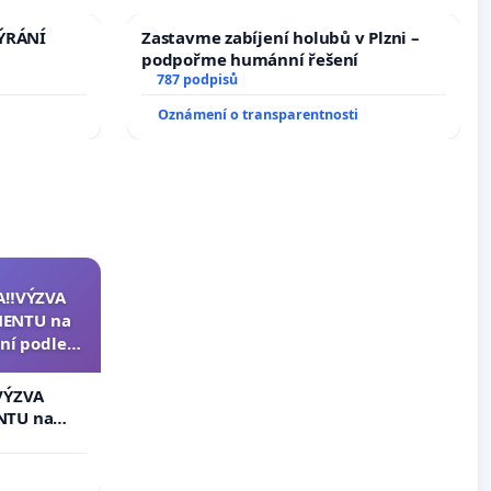
TÝRÁNÍ
Zastavme zabíjení holubů v Plzni –
podpořme humánní řešení
787 podpisů
Oznámení o transparentnosti
A‼️VÝZVA
ENTU na
ní podle §
u k návrhu
ní ústavní
VÝZVA
epubliky
NTU na
í podle §
 k návrhu
ní ústavní