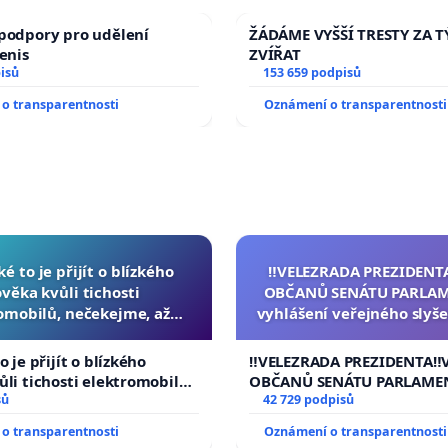
podpory pro udělení
ŽÁDÁME VYŠŠÍ TRESTY ZA 
Denis
ZVÍŘAT
isů
153 659 podpisů
o transparentnosti
Oznámení o transparentnosti
ké to je přijít o blízkého
‼️VELEZRADA PREZIDENT
ověka kvůli tichosti
OBČANŮ SENÁTU PARLAM
omobilů, nečekejme, až
vyhlášení veřejného slyše
další, zaveďme slyšitelná
144 jednacího řádu Senát
auta!
na přijetí usnesení k podá
o je přijít o blízkého
‼️VELEZRADA PREZIDENTA‼️
žaloby na prezidenta r
ůli tichosti elektromobilů,
OBČANŮ SENÁTU PARLAME
 až přibydou další,
sů
vyhlášení veřejného slyšen
42 729 podpisů
yšitelná auta!
144 jednacího řádu Senátu
o transparentnosti
Oznámení o transparentnosti
na přijetí usnesení k podá