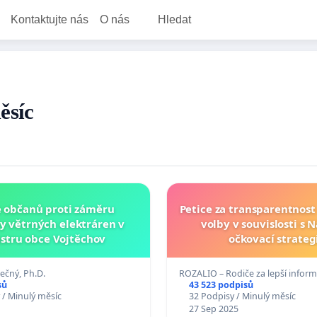
Kontaktujte nás
O nás
Hledat
ěsíc
e občanů proti záměru
Petice za transparentnost
y větrných elektráren v
volby v souvislosti s 
stru obce Vojtěchov
očkovací strateg
ečný, Ph.D.
ROZALIO – Rodiče za lepší infor
sů
43 523 podpisů
 / Minulý měsíc
32 Podpisy / Minulý měsíc
27 Sep 2025