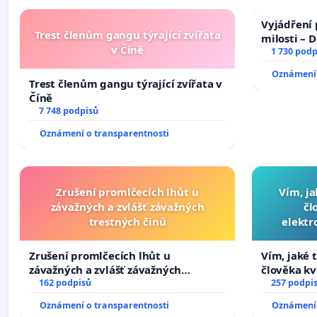
Vyjádření 
Trest členům gangu týrající zvířata
milosti – 
v Číně
1 730 podp
Oznámení 
Trest členům gangu týrající zvířata v
Číně
7 748 podpisů
Oznámení o transparentnosti
Zrušení promlčecích lhůt u
Vím, ja
závažných a zvlášť závažných
čl
trestných činů
elektr
přibydou 
Zrušení promlčecích lhůt u
Vím, jaké t
závažných a zvlášť závažných
člověka kv
trestných činů
162 podpisů
nečekejme,
257 podpi
zaveďme sl
Oznámení o transparentnosti
Oznámení 