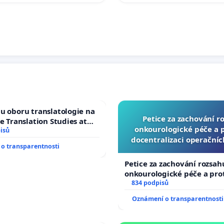
u oboru translatologie na
Petice za zachování r
ve Translation Studies at
onkourologické péče a pr
 of Arts, Charles
isů
docentralizaci operační
o transparentnosti
Petice za zachování rozsah
onkourologické péče a prot
docentralizaci operačních
834 podpisů
Oznámení o transparentnosti