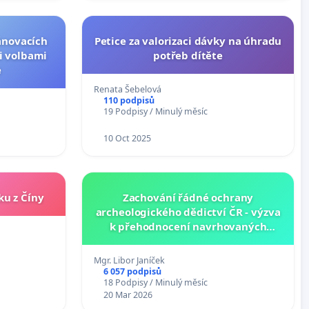
lánovacích
Petice za valorizaci dávky na úhradu
i volbami
potřeb dítěte
e
Renata Šebelová
110 podpisů
19 Podpisy / Minulý měsíc
10 Oct 2025
ku z Číny
Zachování řádné ochrany
archeologického dědictví ČR - výzva
k přehodnocení navrhovaných
úprav zákona o státní památkové
péči č. 20/1987 Sb.
Mgr. Libor Janíček
6 057 podpisů
18 Podpisy / Minulý měsíc
20 Mar 2026