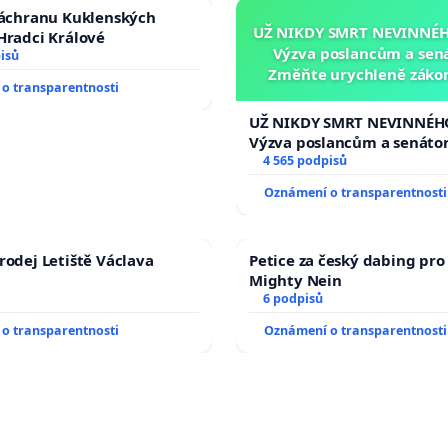
záchranu Kuklenských
UŽ NIKDY SMRT NEVINNÉHO
Hradci Králové
Výzva poslancům a sen
isů
Změňte urychleně zákon
o transparentnosti
tragédie malé Viktorky 
opakovat!
UŽ NIKDY SMRT NEVINNÉHO
Výzva poslancům a senáto
Změňte urychleně zákon, a
4 565 podpisů
tragédie malé Viktorky už
Oznámení o transparentnosti
opakovat!
rodej Letiště Václava
Petice za český dabing pro 
Mighty Nein
6 podpisů
o transparentnosti
Oznámení o transparentnosti