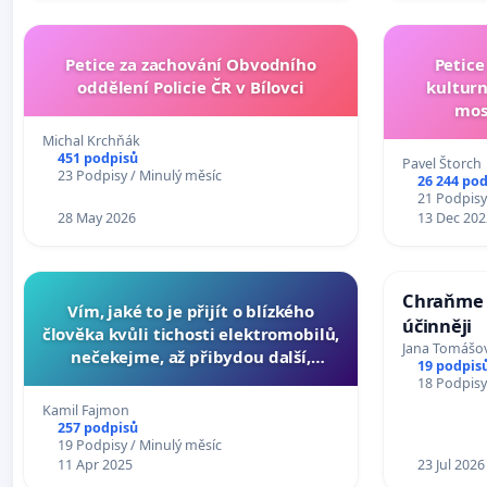
Petice za zachování Obvodního
Petice
oddělení Policie ČR v Bílovci
kulturn
mos
Michal Krchňák
451 podpisů
Pavel Štorch
23 Podpisy / Minulý měsíc
26 244 po
21 Podpisy
28 May 2026
13 Dec 202
Chraňme z
Vím, jaké to je přijít o blízkého
účinněji
člověka kvůli tichosti elektromobilů,
Jana Tomášo
nečekejme, až přibydou další,
19 podpis
zaveďme slyšitelná auta!
18 Podpisy
Kamil Fajmon
257 podpisů
19 Podpisy / Minulý měsíc
11 Apr 2025
23 Jul 2026