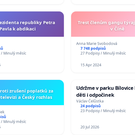
ezidenta republiky Petra
Trest členům gangu týrají
Pavla k abdikaci
v Číně
Anna Marie Svobodová
sů
7 748 podpisů
 / Minulý měsíc
27 Podpisy / Minulý měsíc
6
15 Apr 2024
Udržme v parku Bílovice 
roti zrušení poplatků za
děti i odpočinek
televizi a Český rozhlas
Václav Čelůstka
24 podpisů
23 Podpisy / Minulý měsíc
lek
pisů
 / Minulý měsíc
6
20 Jul 2026