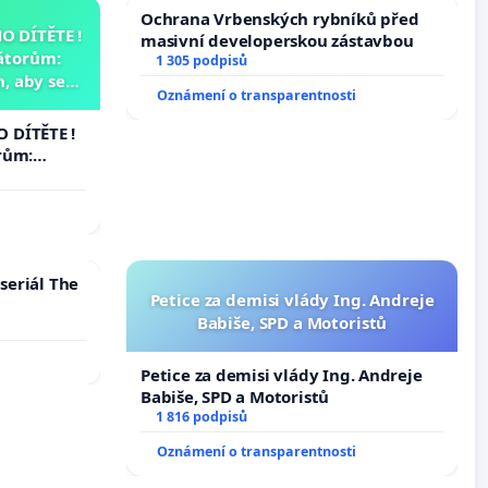
Ochrana Vrbenských rybníků před
 DÍTĚTE !
masivní developerskou zástavbou
átorům:
1 305 podpisů
, aby se
Oznámení o transparentnosti
už nemohla
 DÍTĚTE !
rům:
by se
 nemohla
seriál The
Petice za demisi vlády Ing. Andreje
Babiše, SPD a Motoristů
Petice za demisi vlády Ing. Andreje
Babiše, SPD a Motoristů
1 816 podpisů
Oznámení o transparentnosti