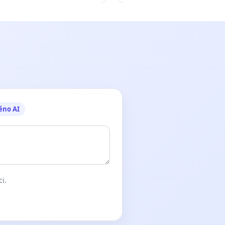
žaloby na prezidenta repu
ěno AI
ci.