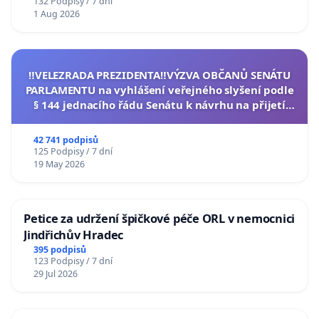
132 Podpisy / 7 dní
1 Aug 2026
‼️VELEZRADA PREZIDENTA‼️VÝZVA OBČANŮ SENÁTU
PARLAMENTU na vyhlášení veřejného slyšení podle
§ 144 jednacího řádu Senátu k návrhu na přijetí
usnesení k podání ústavní žaloby na prezidenta
republiky
42 741 podpisů
125 Podpisy / 7 dní
19 May 2026
Petice za udržení špičkové péče ORL v nemocnici
Jindřichův Hradec
395 podpisů
123 Podpisy / 7 dní
29 Jul 2026