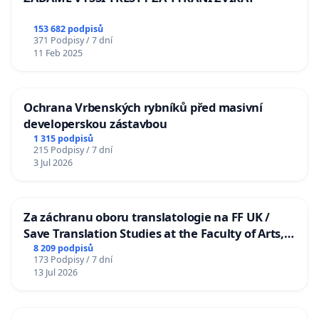
153 682 podpisů
371 Podpisy / 7 dní
11 Feb 2025
Ochrana Vrbenských rybníků před masivní
developerskou zástavbou
1 315 podpisů
215 Podpisy / 7 dní
3 Jul 2026
Za záchranu oboru translatologie na FF UK /
Save Translation Studies at the Faculty of Arts,
Charles University
8 209 podpisů
173 Podpisy / 7 dní
13 Jul 2026