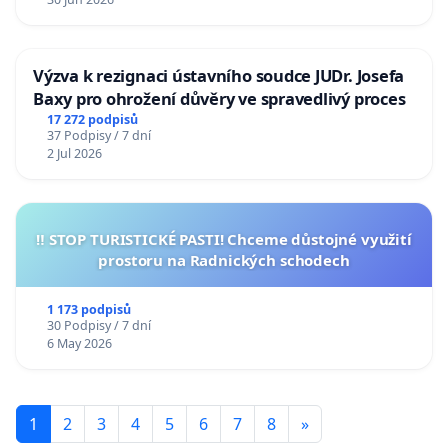
Výzva k rezignaci ústavního soudce JUDr. Josefa
Baxy pro ohrožení důvěry ve spravedlivý proces
17 272 podpisů
37 Podpisy / 7 dní
2 Jul 2026
‼️ STOP TURISTICKÉ PASTI! Chceme důstojné využití
prostoru na Radnických schodech
1 173 podpisů
30 Podpisy / 7 dní
6 May 2026
1
2
3
4
5
6
7
8
»