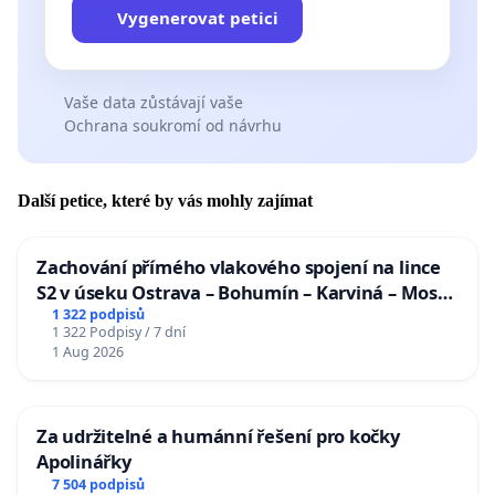
Vygenerovat petici
Vaše data zůstávají vaše
Ochrana soukromí od návrhu
Další petice, které by vás mohly zajímat
Zachování přímého vlakového spojení na lince
S2 v úseku Ostrava – Bohumín – Karviná – Mosty
u Jablunkova
1 322 podpisů
1 322 Podpisy / 7 dní
1 Aug 2026
Za udržitelné a humánní řešení pro kočky
Apolinářky
7 504 podpisů