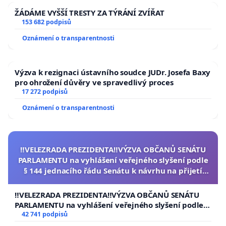
ŽÁDÁME VYŠŠÍ TRESTY ZA TÝRÁNÍ ZVÍŘAT
153 682 podpisů
Oznámení o transparentnosti
Výzva k rezignaci ústavního soudce JUDr. Josefa Baxy
pro ohrožení důvěry ve spravedlivý proces
17 272 podpisů
Oznámení o transparentnosti
‼️VELEZRADA PREZIDENTA‼️VÝZVA OBČANŮ SENÁTU
PARLAMENTU na vyhlášení veřejného slyšení podle
§ 144 jednacího řádu Senátu k návrhu na přijetí
usnesení k podání ústavní žaloby na prezidenta
republiky
‼️VELEZRADA PREZIDENTA‼️VÝZVA OBČANŮ SENÁTU
PARLAMENTU na vyhlášení veřejného slyšení podle §
144 jednacího řádu Senátu k návrhu na přijetí
42 741 podpisů
usnesení k podání ústavní žaloby na prezidenta