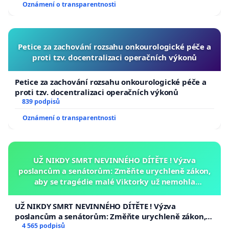
Oznámení o transparentnosti
republiky
Petice za zachování rozsahu onkourologické péče a
proti tzv. docentralizaci operačních výkonů
Petice za zachování rozsahu onkourologické péče a
proti tzv. docentralizaci operačních výkonů
839 podpisů
Oznámení o transparentnosti
UŽ NIKDY SMRT NEVINNÉHO DÍTĚTE ! Výzva
poslancům a senátorům: Změňte urychleně zákon,
aby se tragédie malé Viktorky už nemohla
opakovat!
UŽ NIKDY SMRT NEVINNÉHO DÍTĚTE ! Výzva
poslancům a senátorům: Změňte urychleně zákon,
aby se tragédie malé Viktorky už nemohla opakovat!
4 565 podpisů