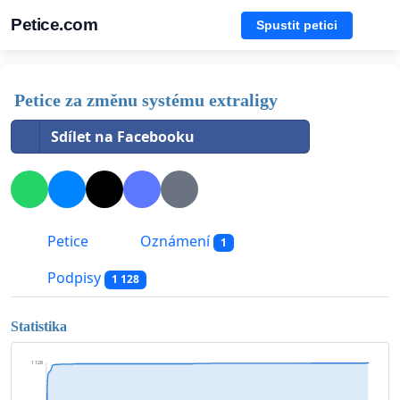
Petice.com
Spustit petici
Petice za změnu systému extraligy
Sdílet na Facebooku
Petice
Oznámení
1
Podpisy
1 128
Statistika
1 128