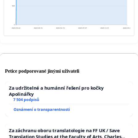
564
0
2024-04-22
2024-09-16
2025-02-10
2025-07-07
2025-12-01
2026-04-27
Petice podporované jinými uživateli
Za udržitelné a humánní řešení pro kočky
Apolinářky
7 504 podpisů
Oznámení o transparentnosti
Za záchranu oboru translatologie na FF UK / Save
Translation Studies at the Faculty of Arts, Charles