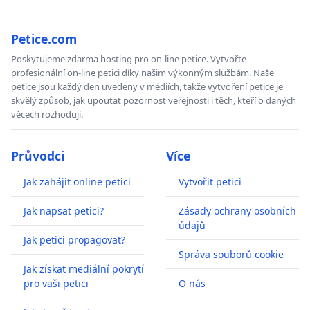
Petice.com
Poskytujeme zdarma hosting pro on-line petice. Vytvořte
profesionální on-line petici díky našim výkonným službám. Naše
petice jsou každý den uvedeny v médiích, takže vytvoření petice je
skvělý způsob, jak upoutat pozornost veřejnosti i těch, kteří o daných
věcech rozhodují.
Průvodci
Více
Jak zahájit online petici
Vytvořit petici
Jak napsat petici?
Zásady ochrany osobních
údajů
Jak petici propagovat?
Správa souborů cookie
Jak získat mediální pokrytí
pro vaši petici
O nás