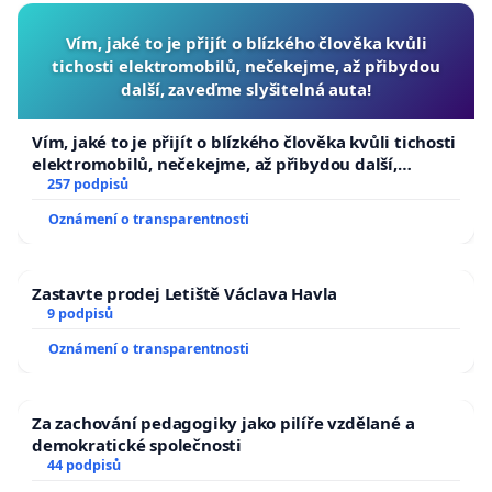
Vím, jaké to je přijít o blízkého člověka kvůli
tichosti elektromobilů, nečekejme, až přibydou
další, zaveďme slyšitelná auta!
Vím, jaké to je přijít o blízkého člověka kvůli tichosti
elektromobilů, nečekejme, až přibydou další,
zaveďme slyšitelná auta!
257 podpisů
Oznámení o transparentnosti
Zastavte prodej Letiště Václava Havla
9 podpisů
Oznámení o transparentnosti
Za zachování pedagogiky jako pilíře vzdělané a
demokratické společnosti
44 podpisů