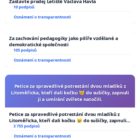
Zastavte prodej Letiště Václava Havla
10 podpisů
Oznámení o transparentnosti
Za zachování pedagogiky jako pilíře vzdělané a
demokratické společnosti
105 podpisů
Oznámení o transparentnosti
Petice za spravedlivé potrestání dvou mladíků z
Litoměřicka, kteří dali kočku 😿 do sušičky, zapnuli
ji a umírání zvířete natočili.
Petice za spravedlivé potrestání dvou mladíků z
Litoměřicka, kteří dali kočku 😿 do sušičky, zapnuli ji
a umírání zvířete natočili.
3 755 podpisů
Oznámení o transparentnosti