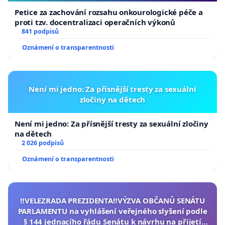
Petice za zachování rozsahu onkourologické péče a
proti tzv. docentralizaci operačních výkonů
841 podpisů
Oznámení o transparentnosti
Není mi jedno: Za přísnější tresty za sexuální
zločiny na dětech
Není mi jedno: Za přísnější tresty za sexuální zločiny
na dětech
2 026 podpisů
Oznámení o transparentnosti
‼️VELEZRADA PREZIDENTA‼️VÝZVA OBČANŮ SENÁTU
PARLAMENTU na vyhlášení veřejného slyšení podle
§ 144 jednacího řádu Senátu k návrhu na přijetí