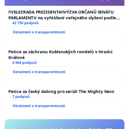
usnesení k podání ústavní žaloby na prezidenta
republiky
‼️VELEZRADA PREZIDENTA‼️VÝZVA OBČANŮ SENÁTU
PARLAMENTU na vyhlášení veřejného slyšení podle §
144 jednacího řádu Senátu k návrhu na přijetí
42 750 podpisů
usnesení k podání ústavní žaloby na prezidenta
Oznámení o transparentnosti
republiky
Petice za záchranu Kuklenských rondelů v Hradci
Králové
6 964 podpisů
Oznámení o transparentnosti
Petice za český dabing pro seriál The Mighty Nein
7 podpisů
Oznámení o transparentnosti