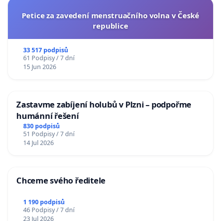
Petice za zavedení menstruačního volna v České
republice
33 517 podpisů
61 Podpisy / 7 dní
15 Jun 2026
Zastavme zabíjení holubů v Plzni – podpořme
humánní řešení
830 podpisů
51 Podpisy / 7 dní
14 Jul 2026
Chceme svého ředitele
1 190 podpisů
46 Podpisy / 7 dní
23 Jul 2026