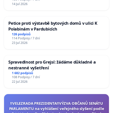
14 Jul 2026
Petice proti výstavbě bytových domů v ulici K
Polabinám v Pardubicích
126 podpisů
114 Podpisy / 7 dní
23 Jul 2026
Spravedlnost pro Grejsí: žádáme důkladné a
nestranné vyšetření
1 682 podpisů
108 Podpisy / 7 dní
22 Jul 2026
‼️VELEZRADA PREZIDENTA‼️VÝZVA OBČANŮ SENÁTU
PARLAMENTU na vyhlášení veřejného slyšení podle