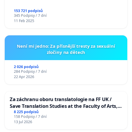
153 721 podpisů
345 Podpisy / 7 dní
11 Feb 2025
Není mi jedno: Za přísnější tresty za sexuální
zločiny na dětech
2 026 podpisů
284 Podpisy / 7 dní
22 Apr 2026
Za záchranu oboru translatologie na FF UK /
Save Translation Studies at the Faculty of Arts,
Charles University
8 225 podpisů
158 Podpisy / 7 dní
13 Jul 2026