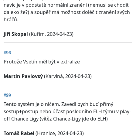
navíc je v podstatě normální zranění (nemusí se chodit
daleko že?) a soupěř má možnost doléčit zranění svých
hráčů.
jiří Skopal
(Kuřim, 2024-04-23)
#96
Protože Vsetín měl být v extralize
Martin Pavlovsý
(Karviná, 2024-04-23)
#99
Tento systém je o ničem. Zavedl bych buď přímý
sestup+postup nebo účast posledního ELH týmu v play-
off Chance Ligy (vítěz Chance-Ligy jde do ELH)
Tomáš Rabel
(Hranice, 2024-04-23)