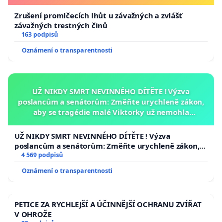
Zrušení promlčecích lhůt u závažných a zvlášť
závažných trestných činů
163 podpisů
Oznámení o transparentnosti
UŽ NIKDY SMRT NEVINNÉHO DÍTĚTE ! Výzva
poslancům a senátorům: Změňte urychleně zákon,
aby se tragédie malé Viktorky už nemohla
opakovat!
UŽ NIKDY SMRT NEVINNÉHO DÍTĚTE ! Výzva
poslancům a senátorům: Změňte urychleně zákon,
aby se tragédie malé Viktorky už nemohla opakovat!
4 569 podpisů
Oznámení o transparentnosti
PETICE ZA RYCHLEJŠÍ A ÚČINNĚJŠÍ OCHRANU ZVÍŘAT
V OHROŽE