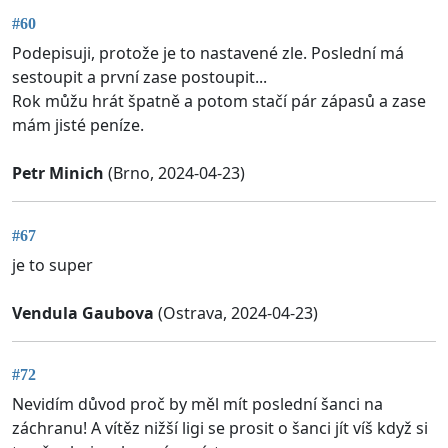
#60
Podepisuji, protože je to nastavené zle. Poslední má
sestoupit a první zase postoupit...
Rok můžu hrát špatně a potom stačí pár zápasů a zase
mám jisté peníze.
Petr Minich
(Brno, 2024-04-23)
#67
je to super
Vendula Gaubova
(Ostrava, 2024-04-23)
#72
Nevidím důvod proč by měl mít poslední šanci na
záchranu! A vítěz nižší ligi se prosit o šanci jít víš když si