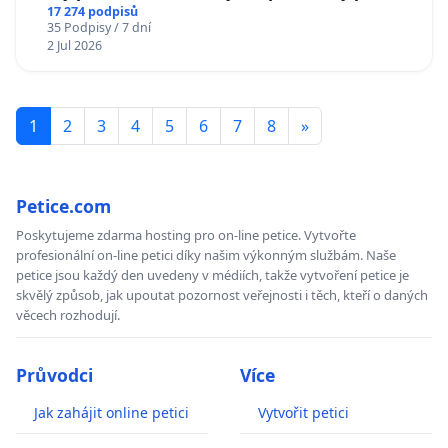
17 274 podpisů
35 Podpisy / 7 dní
2 Jul 2026
1
2
3
4
5
6
7
8
»
Petice.com
Poskytujeme zdarma hosting pro on-line petice. Vytvořte
profesionální on-line petici díky našim výkonným službám. Naše
petice jsou každý den uvedeny v médiích, takže vytvoření petice je
skvělý způsob, jak upoutat pozornost veřejnosti i těch, kteří o daných
věcech rozhodují.
Průvodci
Více
Jak zahájit online petici
Vytvořit petici