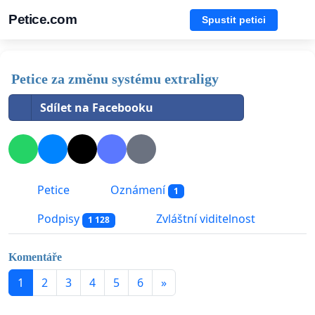
Petice.com
Spustit petici
Petice za změnu systému extraligy
Sdílet na Facebooku
Petice
Oznámení
1
Podpisy
Zvláštní viditelnost
1 128
Komentáře
1
2
3
4
5
6
»