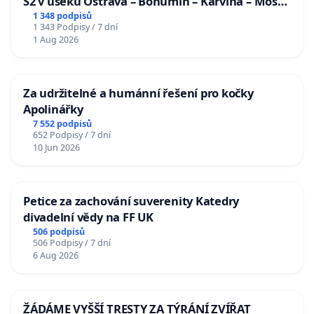
S2 v úseku Ostrava – Bohumín – Karviná – Mosty
u Jablunkova
1 348 podpisů
1 343 Podpisy / 7 dní
1 Aug 2026
Za udržitelné a humánní řešení pro kočky
Apolinářky
7 552 podpisů
652 Podpisy / 7 dní
10 Jun 2026
Petice za zachování suverenity Katedry
divadelní vědy na FF UK
506 podpisů
506 Podpisy / 7 dní
6 Aug 2026
ŽÁDÁME VYŠŠÍ TRESTY ZA TÝRÁNÍ ZVÍŘAT