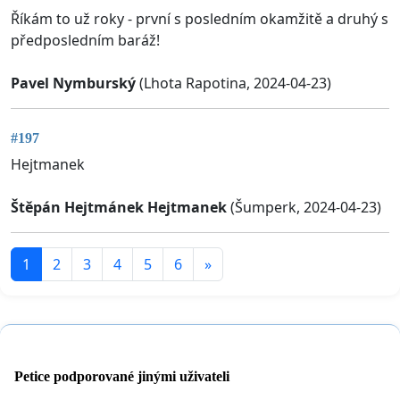
Říkám to už roky - první s posledním okamžitě a druhý s
předposledním baráž!
Pavel Nymburský
(Lhota Rapotina, 2024-04-23)
#197
Hejtmanek
Štěpán Hejtmánek Hejtmanek
(Šumperk, 2024-04-23)
1
2
3
4
5
6
»
Petice podporované jinými uživateli