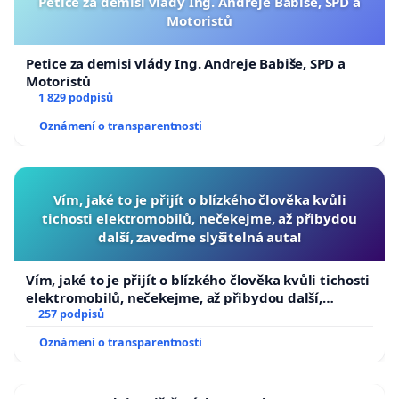
Petice za demisi vlády Ing. Andreje Babiše, SPD a
Motoristů
Petice za demisi vlády Ing. Andreje Babiše, SPD a
Motoristů
1 829 podpisů
Oznámení o transparentnosti
Vím, jaké to je přijít o blízkého člověka kvůli
tichosti elektromobilů, nečekejme, až přibydou
další, zaveďme slyšitelná auta!
Vím, jaké to je přijít o blízkého člověka kvůli tichosti
elektromobilů, nečekejme, až přibydou další,
zaveďme slyšitelná auta!
257 podpisů
Oznámení o transparentnosti