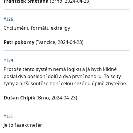
František Smetana
(Brno, 2024-04-23)
#126
Chci změnu formátu extraligy
Petr pokorny
(Ivancice, 2024-04-23)
#129
Protože tento systém nemá logiku a já bych klidně
poslal dva poslední dolů a dva první nahoru. To se ty
týmy z nižší soutěže honí celou sezónu úplně zbytečně.
Dušan Chlpík
(Brno, 2024-04-23)
#131
Je to faaakt nefér