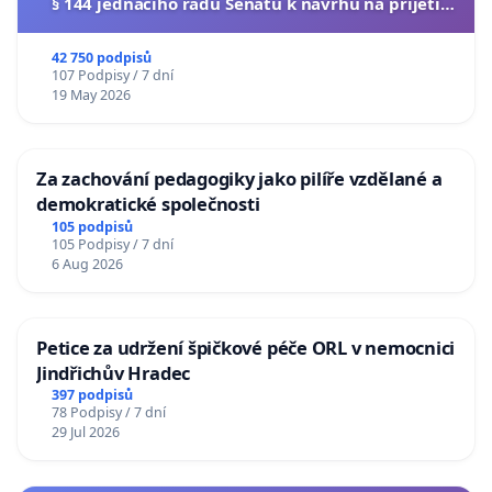
§ 144 jednacího řádu Senátu k návrhu na přijetí
usnesení k podání ústavní žaloby na prezidenta
republiky
42 750 podpisů
107 Podpisy / 7 dní
19 May 2026
Za zachování pedagogiky jako pilíře vzdělané a
demokratické společnosti
105 podpisů
105 Podpisy / 7 dní
6 Aug 2026
Petice za udržení špičkové péče ORL v nemocnici
Jindřichův Hradec
397 podpisů
78 Podpisy / 7 dní
29 Jul 2026