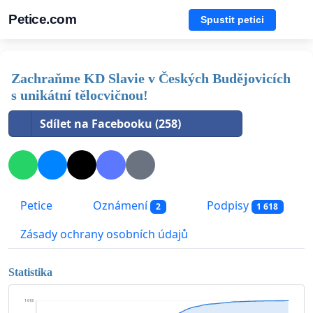
Petice.com
Spustit petici
Zachraňme KD Slavie v Českých Budějovicích
s unikátní tělocvičnou!
Sdílet na Facebooku (258)
Petice
Oznámení
Podpisy
2
1 618
Zásady ochrany osobních údajů
Statistika
1 618