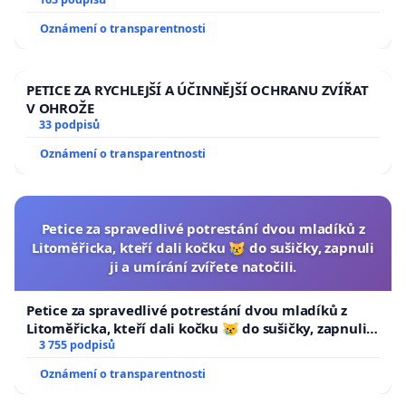
Oznámení o transparentnosti
PETICE ZA RYCHLEJŠÍ A ÚČINNĚJŠÍ OCHRANU ZVÍŘAT
V OHROŽE
33 podpisů
Oznámení o transparentnosti
Petice za spravedlivé potrestání dvou mladíků z
Litoměřicka, kteří dali kočku 😿 do sušičky, zapnuli
ji a umírání zvířete natočili.
Petice za spravedlivé potrestání dvou mladíků z
Litoměřicka, kteří dali kočku 😿 do sušičky, zapnuli ji
a umírání zvířete natočili.
3 755 podpisů
Oznámení o transparentnosti