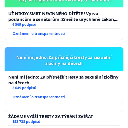
opakovat!
UŽ NIKDY SMRT NEVINNÉHO DÍTĚTE ! Výzva
poslancům a senátorům: Změňte urychleně zákon,
aby se tragédie malé Viktorky už nemohla opakovat!
4 569 podpisů
Oznámení o transparentnosti
Není mi jedno: Za přísnější tresty za sexuální
zločiny na dětech
Není mi jedno: Za přísnější tresty za sexuální zločiny
na dětech
2 049 podpisů
Oznámení o transparentnosti
ŽÁDÁME VYŠŠÍ TRESTY ZA TÝRÁNÍ ZVÍŘAT
153 738 podpisů