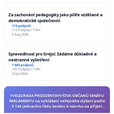
Za zachování pedagogiky jako pilíře vzdělané a
demokratické společnosti
112 podpisů
112 Podpisy / 7 dní
6 Aug 2026
Spravedlnost pro Grejsí: žádáme důkladné a
nestranné vyšetření
1 683 podpisů
102 Podpisy / 7 dní
22 Jul 2026
‼️VELEZRADA PREZIDENTA‼️VÝZVA OBČANŮ SENÁTU
PARLAMENTU na vyhlášení veřejného slyšení podle
§ 144 jednacího řádu Senátu k návrhu na přijetí
usnesení k podání ústavní žaloby na prezidenta