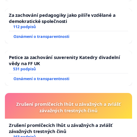
Za zachování pedagogiky jako pilíře vzdělané a
demokratické společnosti
112 podpisů
Oznámení o transparentnosti
Petice za zachování suverenity Katedry divadelní
vědy na FF UK
531 podpisů
Oznámení o transparentnosti
Zrušení promlčecích lhůt u závažných a zvlášť
závažných trestných činů
Zrušení promlčecích lhůt u závažných a zvlášť
závažných trestných činů
163 podpisů