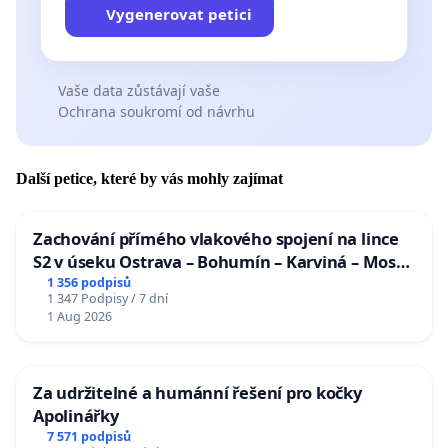
Vygenerovat petici
Vaše data zůstávají vaše
Ochrana soukromí od návrhu
Další petice, které by vás mohly zajímat
Zachování přímého vlakového spojení na lince
S2 v úseku Ostrava – Bohumín – Karviná – Mosty
u Jablunkova
1 356 podpisů
1 347 Podpisy / 7 dní
1 Aug 2026
Za udržitelné a humánní řešení pro kočky
Apolinářky
7 571 podpisů