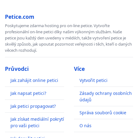
Petice.com
Poskytujeme zdarma hosting pro on-line petice. Vytvořte
profesionální on-line petici díky našim výkonným službám. Naše
petice jsou každý den uvedeny v médiích, takže vytvoření petice je
skvělý způsob, jak upoutat pozornost veřejnosti i těch, kteří o daných
věcech rozhodují.
Průvodci
Více
Jak zahájit online petici
Vytvořit petici
Jak napsat petici?
Zásady ochrany osobních
údajů
Jak petici propagovat?
Správa souborů cookie
Jak získat mediální pokrytí
pro vaši petici
O nás