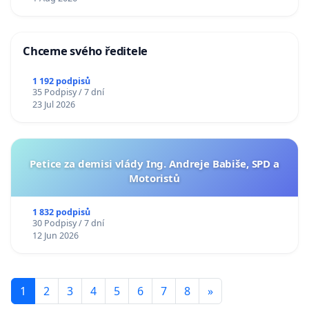
Chceme svého ředitele
1 192 podpisů
35 Podpisy / 7 dní
23 Jul 2026
Petice za demisi vlády Ing. Andreje Babiše, SPD a
Motoristů
1 832 podpisů
30 Podpisy / 7 dní
12 Jun 2026
1
2
3
4
5
6
7
8
»