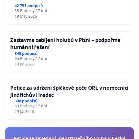
republiky
42 751 podpisů
85 Podpisy / 7 dní
19 May 2026
Zastavme zabíjení holubů v Plzni – podpořme
humánní řešení
845 podpisů
65 Podpisy / 7 dní
14 Jul 2026
Petice za udržení špičkové péče ORL v nemocnici
Jindřichův Hradec
398 podpisů
63 Podpisy / 7 dní
29 Jul 2026
Petice za zavedení menstruačního volna v České