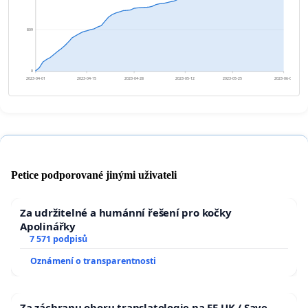
809
0
2023-04-01
2023-04-15
2023-04-28
2023-05-12
2023-05-25
2023-06-08
Petice podporované jinými uživateli
Za udržitelné a humánní řešení pro kočky
Apolinářky
7 571 podpisů
Oznámení o transparentnosti
Za záchranu oboru translatologie na FF UK / Save