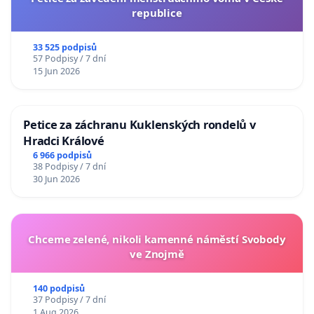
republice
33 525 podpisů
57 Podpisy / 7 dní
15 Jun 2026
Petice za záchranu Kuklenských rondelů v
Hradci Králové
6 966 podpisů
38 Podpisy / 7 dní
30 Jun 2026
Chceme zelené, nikoli kamenné náměstí Svobody
ve Znojmě
140 podpisů
37 Podpisy / 7 dní
1 Aug 2026