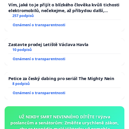
Vím, jaké to je přijít o blízkého člověka kvůli tichosti
elektromobilů, nečekejme, až přibydou další,
zaveďme slyšitelná auta!
257 podpisů
Oznámení o transparentnosti
Zastavte prodej Letiště Václava Havla
10 podpisů
Oznámení o transparentnosti
Petice za český dabing pro seriál The Mighty Nein
8 podpisů
Oznámení o transparentnosti
UŽ NIKDY SMRT NEVINNÉHO DÍTĚTE ! Výzva
poslancům a senátorům: Změňte urychleně zákon,
aby se tragédie malé Viktorky už nemohla