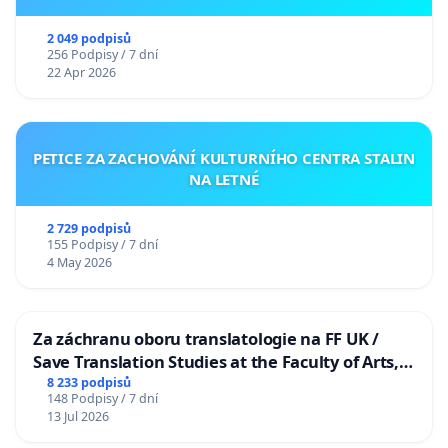
2 049 podpisů
256 Podpisy / 7 dní
22 Apr 2026
PETICE ZA ZACHOVÁNÍ KULTURNÍHO CENTRA STALIN
NA LETNÉ
2 729 podpisů
155 Podpisy / 7 dní
4 May 2026
Za záchranu oboru translatologie na FF UK /
Save Translation Studies at the Faculty of Arts,
Charles University
8 233 podpisů
148 Podpisy / 7 dní
13 Jul 2026