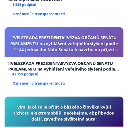
1 333 podpisů
Oznámení o transparentnosti
‼️VELEZRADA PREZIDENTA‼️VÝZVA OBČANŮ SENÁTU
PARLAMENTU na vyhlášení veřejného slyšení podle
§ 144 jednacího řádu Senátu k návrhu na přijetí
usnesení k podání ústavní žaloby na prezidenta
republiky
‼️VELEZRADA PREZIDENTA‼️VÝZVA OBČANŮ SENÁTU
PARLAMENTU na vyhlášení veřejného slyšení podle §
144 jednacího řádu Senátu k návrhu na přijetí
42 751 podpisů
usnesení k podání ústavní žaloby na prezidenta
Oznámení o transparentnosti
republiky
Vím, jaké to je přijít o blízkého člověka kvůli
tichosti elektromobilů, nečekejme, až přibydou
další, zaveďme slyšitelná auta!