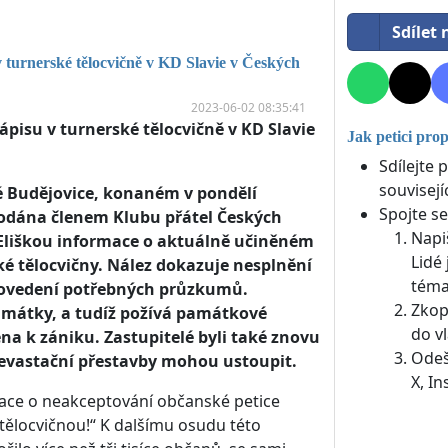
Sdílet
 turnerské tělocvičně v KD Slavie v Českých
2023-06-02 08:35:41
isu v turnerské tělocvičně v KD Slavie
Jak petici pro
Sdílejte 
souvisejí
é Budějovice, konaném v pondělí
Spojte se
podána členem Klubu přátel Českých
Napi
Eliškou informace o aktuálně učiněném
Lidé 
é tělocvičny. Nález dokazuje nesplnění
téma
rovedení potřebných průzkumů.
Zkop
amátky, a tudíž požívá památkové
do vl
na k zániku. Zastupitelé byli také znovu
Odeš
evastační přestavby mohou ustoupit.
X, I
ace o neakceptování občanské petice
tělocvičnou!“ K dalšímu osudu této