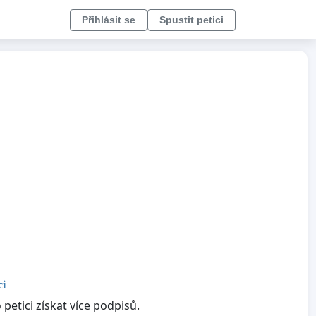
Přihlásit se
Spustit petici
ci
petici získat více podpisů.