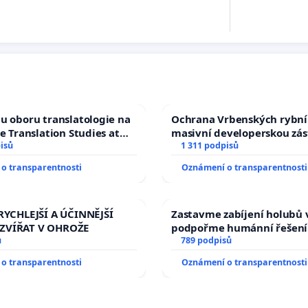
u oboru translatologie na
Ochrana Vrbenských rybní
ve Translation Studies at
masivní developerskou zá
 of Arts, Charles
isů
1 311 podpisů
o transparentnosti
Oznámení o transparentnosti
RYCHLEJŠÍ A ÚČINNĚJŠÍ
Zastavme zabíjení holubů v
ZVÍŘAT V OHROŽE
podpořme humánní řešení
ů
789 podpisů
o transparentnosti
Oznámení o transparentnosti