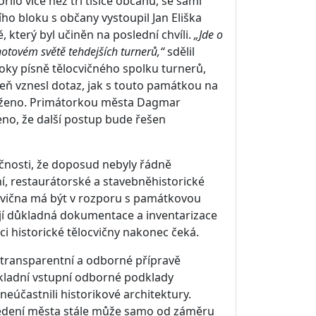
lo více než tři tisíce občanů, se sami
ího bloku s občany vystoupil Jan Eliška
, který byl učiněn na poslední chvíli.
„Jde o
otovém světě tehdejších turnerů,“
sdělil
sloky písně tělocvičného spolku turnerů,
oveň vznesl dotaz, jak s touto památkou na
loženo. Primátorkou města Dagmar
no, že další postup bude řešen
ečnosti, že doposud nebyly řádně
, restaurátorské a stavebněhistorické
ocvična má být v rozporu s památkovou
ejí důkladná dokumentace a inventarizace
kci historické tělocvičny nakonec čeká.
 transparentní a odborné přípravě
ákladní vstupní odborné podklady
 neúčastnili historikové architektury.
vedení města stále může samo od záměru