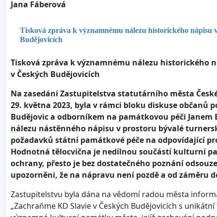
Jana Fáberová
Tisková zpráva k významnému nálezu historického nápisu v
Budějovicích
Tisková zpráva k významnému nálezu historického náp
v Českých Budějovicích
Na
zasedání Zastupitelstva statutárního města Česk
29. května 2023, byla v rámci bloku diskuse občanů 
Budějovic a odborníkem na památkovou péči Janem 
nálezu nástěnného nápisu v prostoru bývalé turnersk
požadavků státní památkové péče na odpovídající p
Hodnotná tělocvična je nedílnou součástí kulturní p
ochrany, přesto je bez dostatečného poznání odsouze
upozorněni, že na nápravu není pozdě a od záměru d
Zastupitelstvu byla dána na vědomí radou města inform
„Zachraňme KD Slavie v Českých Budějovicích s unikátní 