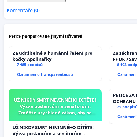
Komentáře (
0
)
Petice podporované jinými uživateli
Za udržitelné a humánní řešení pro
Za záchran
kočky Apolinářky
FF UK / Sa
7 485 podpisů
the Faculty
8 193 podp
University
Oznámení o transparentnosti
Oznámení 
PETICE ZA 
UŽ NIKDY SMRT NEVINNÉHO DÍTĚTE !
OCHRANU 
Výzva poslancům a senátorům:
29 podpis
Změňte urychleně zákon, aby se
Oznámení 
tragédie malé Viktorky už nemohla
opakovat!
UŽ NIKDY SMRT NEVINNÉHO DÍTĚTE !
Výzva poslancům a senátorům: