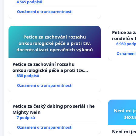
Změňte urychleně zákon, aby se
4 565 podpisů
tragédie malé Viktorky už nemohla
Oznámení o transparentnosti
opakovat!
Petice za 
Petice za zachování rozsahu
rondelů v 
onkourologické péče a proti tzv.
6 960 podp
docentralizaci operačních výkonů
Oznámení 
Petice za zachování rozsahu
onkourologické péče a proti tzv.
docentralizaci operačních výkonů
838 podpisů
Oznámení o transparentnosti
Petice za český dabing pro seriál The
Není mi je
Mighty Nein
sexuá
7 podpisů
Oznámení o transparentnosti
Není mi jed