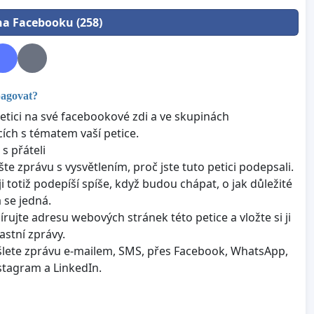
 na Facebooku (258)
pagovat?
petici na své facebookové zdi a ve skupinách
cích s tématem vaší petice.
 s přáteli
šte zprávu s vysvětlením, proč jste tuto petici podepsali.
ji totiž podepíší spíše, když budou chápat, o jak důležité
 se jedná.
írujte adresu webových stránek této petice a vložte si ji
astní zprávy.
lete zprávu e-mailem, SMS, přes Facebook, WhatsApp,
nstagram a LinkedIn.