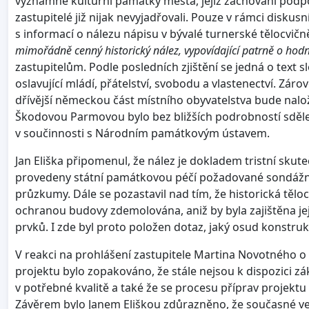
významné kulturní památky města, jejíž zachování podpoři
zastupitelé již nijak nevyjadřovali. Pouze v rámci diskusn
s informací o nálezu nápisu v bývalé turnerské tělocvičně
mimořádně cenný historický nález, vypovídající patrně o hodn
zastupitelům. Podle posledních zjištění se jedná o text 
oslavující mládí, přátelství, svobodu a vlastenectví. Zár
dřívější německou část místního obyvatelstva bude na
Škodovou Parmovou bylo bez bližších podrobností sděle
v součinnosti s Národním památkovým ústavem.
Jan Eliška připomenul, že nález je dokladem tristní skut
provedeny státní památkovou péčí požadované sondážní
průzkumy. Dále se pozastavil nad tím, že historická těl
ochranou budovy zdemolována, aniž by byla zajištěna j
prvků. I zde byl proto položen dotaz, jaký osud konstru
V reakci na prohlášení zastupitele Martina Novotného o
projektu bylo zopakováno, že stále nejsou k dispozici z
v potřebné kvalitě a také že se procesu příprav projektu
Závěrem bylo Janem Eliškou zdůrazněno, že současné 