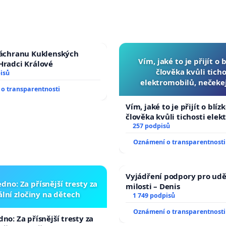
záchranu Kuklenských
Vím, jaké to je přijít o 
Hradci Králové
člověka kvůli ticho
isů
elektromobilů, nečeke
o transparentnosti
přibydou další, zaveďme 
auta!
Vím, jaké to je přijít o blíz
člověka kvůli tichosti elek
nečekejme, až přibydou dal
257 podpisů
zaveďme slyšitelná auta!
Oznámení o transparentnosti
Vyjádření podpory pro udě
dno: Za přísnější tresty za
milosti – Denis
lní zločiny na dětech
1 749 podpisů
Oznámení o transparentnosti
no: Za přísnější tresty za