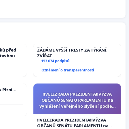
ků před
ŽÁDÁME VYŠŠÍ TRESTY ZA TÝRÁNÍ
stavbou
ZVÍŘAT
153 674 podpisů
Oznámení o transparentnosti
 Plzni –
‼️VELEZRADA PREZIDENTA‼️VÝZVA
OBČANŮ SENÁTU PARLAMENTU na
vyhlášení veřejného slyšení podle §
144 jednacího řádu Senátu k návrhu
na přijetí usnesení k podání ústavní
‼️VELEZRADA PREZIDENTA‼️VÝZVA
žaloby na prezidenta republiky
OBČANŮ SENÁTU PARLAMENTU na