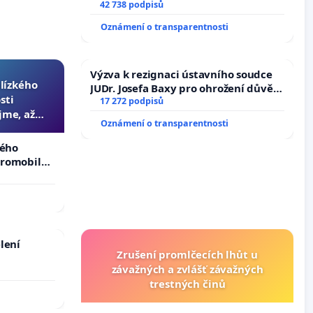
vyhlášení veřejného slyšení podle §
42 738 podpisů
144 jednacího řádu Senátu k návrhu
Oznámení o transparentnosti
na přijetí usnesení k podání ústavní
žaloby na prezidenta republiky
Výzva k rezignaci ústavního soudce
blízkého
JUDr. Josefa Baxy pro ohrožení důvěry
sti
ve spravedlivý proces
17 272 podpisů
jme, až
Oznámení o transparentnosti
slyšitelná
kého
tromobilů,
ší,
lení
Zrušení promlčecích lhůt u
závažných a zvlášť závažných
trestných činů