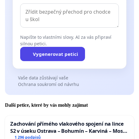
Napište to vlastními slovy. AI za vás připraví
silnou petici.
Vygenerovat petici
Vaše data zůstávají vaše
Ochrana soukromí od návrhu
Další petice, které by vás mohly zajímat
Zachování přímého vlakového spojení na lince
S2 v úseku Ostrava – Bohumín – Karviná – Mosty
u Jablunkova
1 296 podpisů