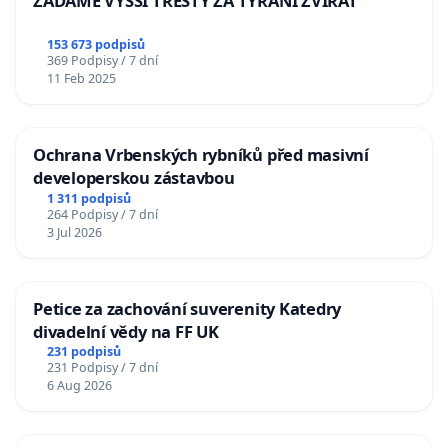
ŽÁDÁME VYŠŠÍ TRESTY ZA TÝRÁNÍ ZVÍŘAT
153 673 podpisů
369 Podpisy / 7 dní
11 Feb 2025
Ochrana Vrbenských rybníků před masivní
developerskou zástavbou
1 311 podpisů
264 Podpisy / 7 dní
3 Jul 2026
Petice za zachování suverenity Katedry
divadelní vědy na FF UK
231 podpisů
231 Podpisy / 7 dní
6 Aug 2026