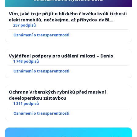
Vím, jaké to je přijít o blízkého člověka kvůli tichosti
elektromobilů, nečekejme, až přibydou další,
zaveďme slyšitelná auta!
257 podpisů
Oznámení o transparentnosti
Vyjádření podpory pro udělení milosti – Denis
1 748 podpisů
Oznámení o transparentnosti
Ochrana Vrbenských rybníků před masivní
developerskou zástavbou
1 311 podpisů
Oznámení o transparentnosti