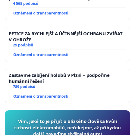
aby se tragédie malé Viktorky už nemohla opakovat!
4 565 podpisů
Oznámení o transparentnosti
PETICE ZA RYCHLEJŠÍ A ÚČINNĚJŠÍ OCHRANU ZVÍŘAT
V OHROŽE
29 podpisů
Oznámení o transparentnosti
Zastavme zabíjení holubů v Plzni – podpořme
humánní řešení
789 podpisů
Oznámení o transparentnosti
Vím, jaké to je přijít o blízkého člověka kvůli
tichosti elektromobilů, nečekejme, až přibydou
další, zaveďme slyšitelná auta!