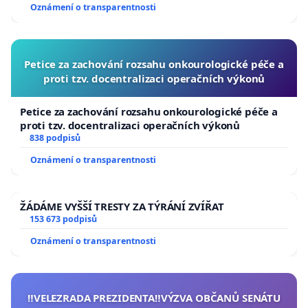
Oznámení o transparentnosti
Petice za zachování rozsahu onkourologické péče a
proti tzv. docentralizaci operačních výkonů
Petice za zachování rozsahu onkourologické péče a
proti tzv. docentralizaci operačních výkonů
838 podpisů
Oznámení o transparentnosti
ŽÁDÁME VYŠŠÍ TRESTY ZA TÝRÁNÍ ZVÍŘAT
153 673 podpisů
Oznámení o transparentnosti
‼️VELEZRADA PREZIDENTA‼️VÝZVA OBČANŮ SENÁTU