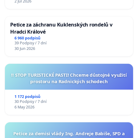
2 Jul 2026
Petice za záchranu Kuklenských rondelů v
Hradci Králové
6 960 podpisů
39 Podpisy / 7 dní
30 Jun 2026
‼️ STOP TURISTICKÉ PASTI! Chceme důstojné využití
prostoru na Radnických schodech
1 172 podpisů
30 Podpisy / 7 dní
6 May 2026
Petice za demisi vlády Ing. Andreje Babiše, SPD a