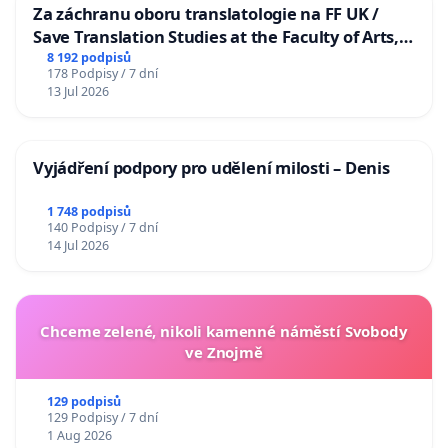
Za záchranu oboru translatologie na FF UK /
Save Translation Studies at the Faculty of Arts,
Charles University
8 192 podpisů
178 Podpisy / 7 dní
13 Jul 2026
Vyjádření podpory pro udělení milosti – Denis
1 748 podpisů
140 Podpisy / 7 dní
14 Jul 2026
Chceme zelené, nikoli kamenné náměstí Svobody
ve Znojmě
129 podpisů
129 Podpisy / 7 dní
1 Aug 2026