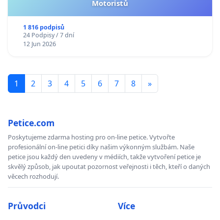
Motoristů
1 816 podpisů
24 Podpisy / 7 dní
12 Jun 2026
1
2
3
4
5
6
7
8
»
Petice.com
Poskytujeme zdarma hosting pro on-line petice. Vytvořte
profesionální on-line petici díky našim výkonným službám. Naše
petice jsou každý den uvedeny v médiích, takže vytvoření petice je
skvělý způsob, jak upoutat pozornost veřejnosti i těch, kteří o daných
věcech rozhodují.
Průvodci
Více