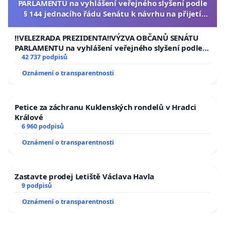
PARLAMENTU na vyhlášení veřejného slyšení podle
§ 144 jednacího řádu Senátu k návrhu na přijetí
usnesení k podání ústavní žaloby na prezidenta
republiky
‼️VELEZRADA PREZIDENTA‼️VÝZVA OBČANŮ SENÁTU
PARLAMENTU na vyhlášení veřejného slyšení podle §
144 jednacího řádu Senátu k návrhu na přijetí
42 737 podpisů
usnesení k podání ústavní žaloby na prezidenta
Oznámení o transparentnosti
republiky
Petice za záchranu Kuklenských rondelů v Hradci
Králové
6 960 podpisů
Oznámení o transparentnosti
Zastavte prodej Letiště Václava Havla
9 podpisů
Oznámení o transparentnosti