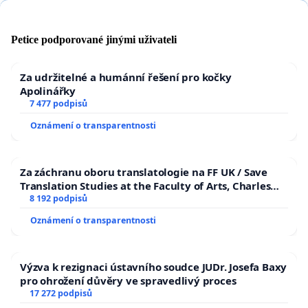
Petice podporované jinými uživateli
Za udržitelné a humánní řešení pro kočky
Apolinářky
7 477 podpisů
Oznámení o transparentnosti
Za záchranu oboru translatologie na FF UK / Save
Translation Studies at the Faculty of Arts, Charles
University
8 192 podpisů
Oznámení o transparentnosti
Výzva k rezignaci ústavního soudce JUDr. Josefa Baxy
pro ohrožení důvěry ve spravedlivý proces
17 272 podpisů