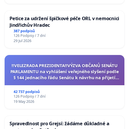
Petice za udržení špičkové péče ORL v nemocnici
Jindřichův Hradec
387 podpisů
126 Podpisy / 7 dní
29 Jul 2026
‼️VELEZRADA PREZIDENTA‼️VÝZVA OBČANŮ SENÁTU
PARLAMENTU na vyhlášení veřejného slyšení podle
§ 144 jednacího řádu Senátu k návrhu na přijetí
usnesení k podání ústavní žaloby na prezidenta
republiky
42 737 podpisů
126 Podpisy / 7 dní
19 May 2026
Spravedlnost pro Grejsí: žádáme důkladné a