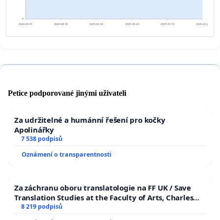
0
2024-04-01
2024-08-18
2025-01-04
2025-05-24
2025-10-10
2026-02-26
Petice podporované jinými uživateli
Za udržitelné a humánní řešení pro kočky
Apolinářky
7 538 podpisů
Oznámení o transparentnosti
Za záchranu oboru translatologie na FF UK / Save
Translation Studies at the Faculty of Arts, Charles
University
8 219 podpisů