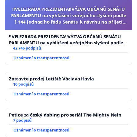
‼️VELEZRADA PREZIDENTA‼️VÝZVA OBČANŮ SENÁTU
PARLAMENTU na vyhlášení veřejného slyšení podle
§ 144 jednacího řádu Senátu k návrhu na přijetí
usnesení k podání ústavní žaloby na prezidenta
republiky
‼️VELEZRADA PREZIDENTA‼️VÝZVA OBČANŮ SENÁTU
PARLAMENTU na vyhlášení veřejného slyšení podle §
144 jednacího řádu Senátu k návrhu na přijetí
42 746 podpisů
usnesení k podání ústavní žaloby na prezidenta
Oznámení o transparentnosti
republiky
Zastavte prodej Letiště Václava Havla
10 podpisů
Oznámení o transparentnosti
Petice za český dabing pro seriál The Mighty Nein
7 podpisů
Oznámení o transparentnosti