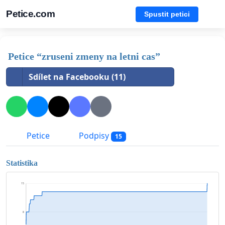
Petice.com
Spustit petici
Petice “zruseni zmeny na letni cas”
Sdílet na Facebooku (11)
Petice
Podpisy
15
Statistika
15
8