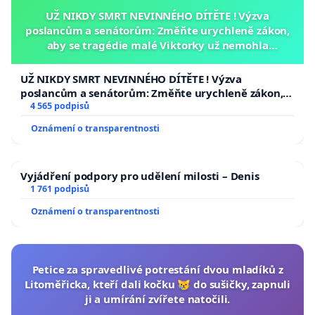
UŽ NIKDY SMRT NEVINNÉHO DÍTĚTE ! Výzva
poslancům a senátorům: Změňte urychleně zákon,
aby se tragédie malé Viktorky už nemohla
opakovat!
UŽ NIKDY SMRT NEVINNÉHO DÍTĚTE ! Výzva
poslancům a senátorům: Změňte urychleně zákon,
aby se tragédie malé Viktorky už nemohla opakovat!
4 565 podpisů
Oznámení o transparentnosti
Vyjádření podpory pro udělení milosti – Denis
1 761 podpisů
Oznámení o transparentnosti
Petice za spravedlivé potrestání dvou mladíků z
Litoměřicka, kteří dali kočku 😿 do sušičky, zapnuli
ji a umírání zvířete natočili.