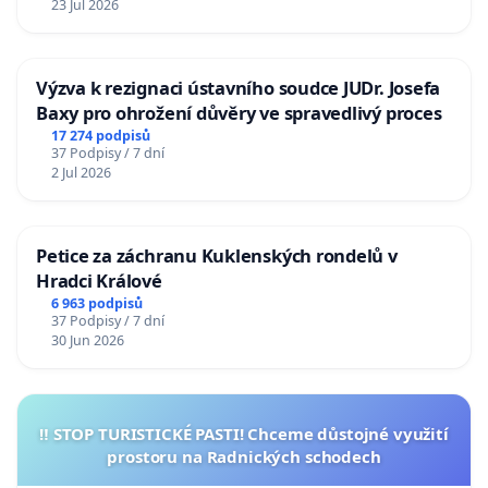
23 Jul 2026
Výzva k rezignaci ústavního soudce JUDr. Josefa
Baxy pro ohrožení důvěry ve spravedlivý proces
17 274 podpisů
37 Podpisy / 7 dní
2 Jul 2026
Petice za záchranu Kuklenských rondelů v
Hradci Králové
6 963 podpisů
37 Podpisy / 7 dní
30 Jun 2026
‼️ STOP TURISTICKÉ PASTI! Chceme důstojné využití
prostoru na Radnických schodech