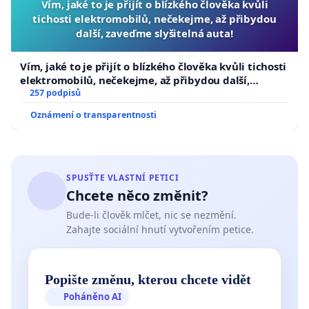
Vím, jaké to je přijít o blízkého člověka kvůli
tichosti elektromobilů, nečekejme, až přibydou
další, zaveďme slyšitelná auta!
Vím, jaké to je přijít o blízkého člověka kvůli tichosti
elektromobilů, nečekejme, až přibydou další,
zaveďme slyšitelná auta!
257 podpisů
Oznámení o transparentnosti
SPUSŤTE VLASTNÍ PETICI
Chcete něco změnit?
Bude-li člověk mlčet, nic se nezmění.
Zahajte sociální hnutí vytvořením petice.
Popište změnu, kterou chcete vidět
Poháněno AI