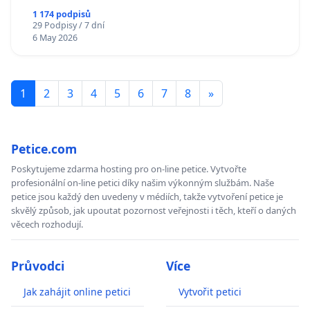
1 174 podpisů
29 Podpisy / 7 dní
6 May 2026
1
2
3
4
5
6
7
8
»
Petice.com
Poskytujeme zdarma hosting pro on-line petice. Vytvořte
profesionální on-line petici díky našim výkonným službám. Naše
petice jsou každý den uvedeny v médiích, takže vytvoření petice je
skvělý způsob, jak upoutat pozornost veřejnosti i těch, kteří o daných
věcech rozhodují.
Průvodci
Více
Jak zahájit online petici
Vytvořit petici