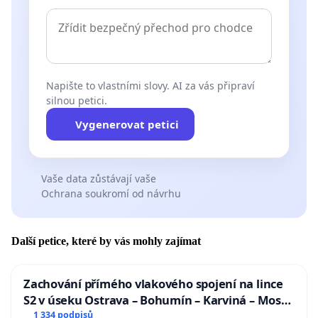
Napište to vlastními slovy. AI za vás připraví
silnou petici.
Vygenerovat petici
Vaše data zůstávají vaše
Ochrana soukromí od návrhu
Další petice, které by vás mohly zajímat
Zachování přímého vlakového spojení na lince
S2 v úseku Ostrava – Bohumín – Karviná – Mosty
u Jablunkova
1 334 podpisů