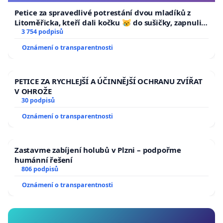
Petice za spravedlivé potrestání dvou mladíků z
Litoměřicka, kteří dali kočku 😿 do sušičky, zapnuli ji
a umírání zvířete natočili.
3 754 podpisů
Oznámení o transparentnosti
PETICE ZA RYCHLEJŠÍ A ÚČINNĚJŠÍ OCHRANU ZVÍŘAT
V OHROŽE
30 podpisů
Oznámení o transparentnosti
Zastavme zabíjení holubů v Plzni – podpořme
humánní řešení
806 podpisů
Oznámení o transparentnosti