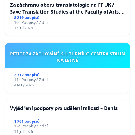
Za záchranu oboru translatologie na FF UK /
Save Translation Studies at the Faculty of Arts,
Charles University
8 219 podpisů
166 Podpisy / 7 dní
13 Jul 2026
PETICE ZA ZACHOVÁNÍ KULTURNÍHO CENTRA STALIN
NA LETNÉ
2 712 podpisů
144 Podpisy / 7 dní
4 May 2026
Vyjádření podpory pro udělení milosti – Denis
1 761 podpisů
134 Podpisy / 7 dní
14 Jul 2026