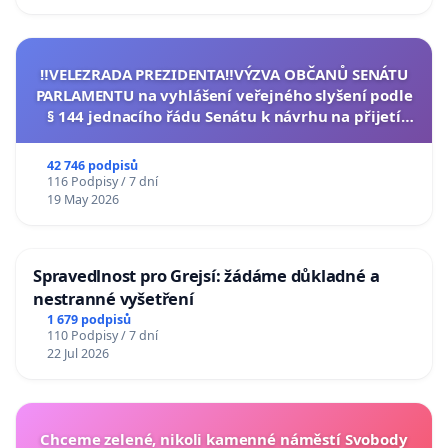
‼️VELEZRADA PREZIDENTA‼️VÝZVA OBČANŮ SENÁTU
PARLAMENTU na vyhlášení veřejného slyšení podle
§ 144 jednacího řádu Senátu k návrhu na přijetí
usnesení k podání ústavní žaloby na prezidenta
republiky
42 746 podpisů
116 Podpisy / 7 dní
19 May 2026
Spravedlnost pro Grejsí: žádáme důkladné a
nestranné vyšetření
1 679 podpisů
110 Podpisy / 7 dní
22 Jul 2026
Chceme zelené, nikoli kamenné náměstí Svobody