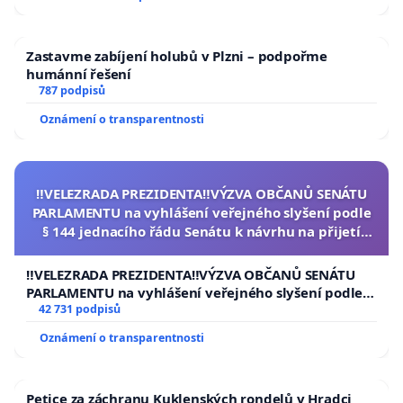
Zastavme zabíjení holubů v Plzni – podpořme
humánní řešení
787 podpisů
Oznámení o transparentnosti
‼️VELEZRADA PREZIDENTA‼️VÝZVA OBČANŮ SENÁTU
PARLAMENTU na vyhlášení veřejného slyšení podle
§ 144 jednacího řádu Senátu k návrhu na přijetí
usnesení k podání ústavní žaloby na prezidenta
republiky
‼️VELEZRADA PREZIDENTA‼️VÝZVA OBČANŮ SENÁTU
PARLAMENTU na vyhlášení veřejného slyšení podle §
144 jednacího řádu Senátu k návrhu na přijetí
42 731 podpisů
usnesení k podání ústavní žaloby na prezidenta
Oznámení o transparentnosti
republiky
Petice za záchranu Kuklenských rondelů v Hradci