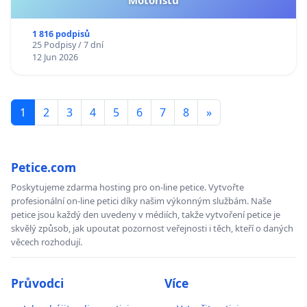
1 816 podpisů
25 Podpisy / 7 dní
12 Jun 2026
1
2
3
4
5
6
7
8
»
Petice.com
Poskytujeme zdarma hosting pro on-line petice. Vytvořte
profesionální on-line petici díky našim výkonným službám. Naše
petice jsou každý den uvedeny v médiích, takže vytvoření petice je
skvělý způsob, jak upoutat pozornost veřejnosti i těch, kteří o daných
věcech rozhodují.
Průvodci
Více