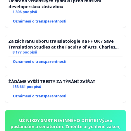
Ochrana Vrbenských rybníků před masivní
developerskou zástavbou
1 306 podpisů
Oznámení o transparentnosti
Za záchranu oboru translatologie na FF UK / Save
Translation Studies at the Faculty of Arts, Charles
University
8 177 podpisů
Oznámení o transparentnosti
ŽÁDÁME VYŠŠÍ TRESTY ZA TÝRÁNÍ ZVÍŘAT
153 661 podpisů
Oznámení o transparentnosti
UŽ NIKDY SMRT NEVINNÉHO DÍTĚTE ! Výzva
poslancům a senátorům: Změňte urychleně zákon,