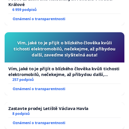
Králové
6 959 podpisů
Oznámení o transparentnosti
Vím, jaké to je přijít o blízkého člověka kvůli
tichosti elektromobilů, nečekejme, až přibydou
další, zaveďme slyšitelná auta!
Vím, jaké to je přijít o blízkého člověka kvůli tichosti
elektromobilů, nečekejme, až přibydou další,
zaveďme slyšitelná auta!
257 podpisů
Oznámení o transparentnosti
Zastavte prodej Letiště Václava Havla
8 podpisů
Oznámení o transparentnosti