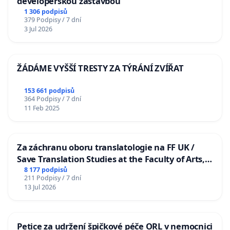
developerskou zástavbou
1 306 podpisů
379 Podpisy / 7 dní
3 Jul 2026
ŽÁDÁME VYŠŠÍ TRESTY ZA TÝRÁNÍ ZVÍŘAT
153 661 podpisů
364 Podpisy / 7 dní
11 Feb 2025
Za záchranu oboru translatologie na FF UK /
Save Translation Studies at the Faculty of Arts,
Charles University
8 177 podpisů
211 Podpisy / 7 dní
13 Jul 2026
Petice za udržení špičkové péče ORL v nemocnici