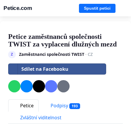
Petice.com
Spustit petici
Petice zaměstnanců společnosti
TWIST za vyplacení dlužných mezd
Zaměstnanci společnosti TWIST
· CZ
Z
Sdílet na Facebooku
Petice
Podpisy
193
Zvláštní viditelnost