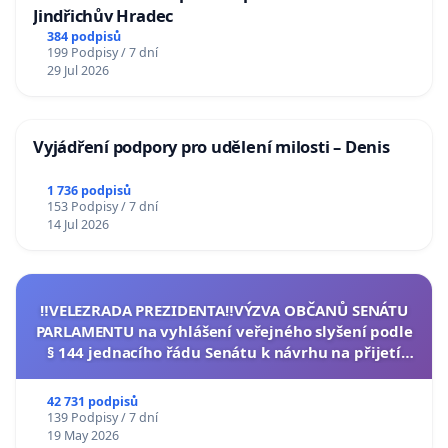
Jindřichův Hradec
384 podpisů
199 Podpisy / 7 dní
29 Jul 2026
Vyjádření podpory pro udělení milosti – Denis
1 736 podpisů
153 Podpisy / 7 dní
14 Jul 2026
‼️VELEZRADA PREZIDENTA‼️VÝZVA OBČANŮ SENÁTU
PARLAMENTU na vyhlášení veřejného slyšení podle
§ 144 jednacího řádu Senátu k návrhu na přijetí
usnesení k podání ústavní žaloby na prezidenta
republiky
42 731 podpisů
139 Podpisy / 7 dní
19 May 2026