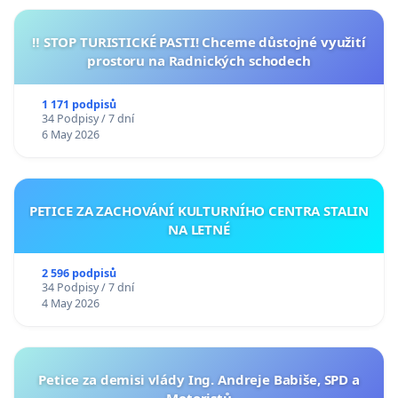
‼️ STOP TURISTICKÉ PASTI! Chceme důstojné využití
prostoru na Radnických schodech
1 171 podpisů
34 Podpisy / 7 dní
6 May 2026
PETICE ZA ZACHOVÁNÍ KULTURNÍHO CENTRA STALIN
NA LETNÉ
2 596 podpisů
34 Podpisy / 7 dní
4 May 2026
Petice za demisi vlády Ing. Andreje Babiše, SPD a
Motoristů