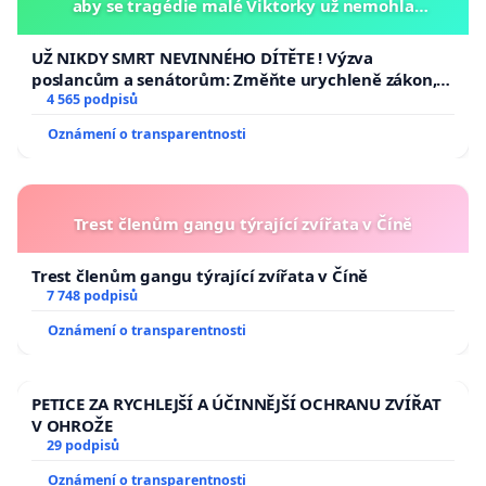
aby se tragédie malé Viktorky už nemohla
opakovat!
UŽ NIKDY SMRT NEVINNÉHO DÍTĚTE ! Výzva
poslancům a senátorům: Změňte urychleně zákon,
aby se tragédie malé Viktorky už nemohla opakovat!
4 565 podpisů
Oznámení o transparentnosti
Trest členům gangu týrající zvířata v Číně
Trest členům gangu týrající zvířata v Číně
7 748 podpisů
Oznámení o transparentnosti
PETICE ZA RYCHLEJŠÍ A ÚČINNĚJŠÍ OCHRANU ZVÍŘAT
V OHROŽE
29 podpisů
Oznámení o transparentnosti