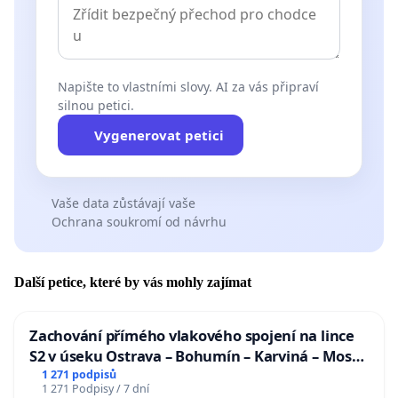
Napište to vlastními slovy. AI za vás připraví
silnou petici.
Vygenerovat petici
Vaše data zůstávají vaše
Ochrana soukromí od návrhu
Další petice, které by vás mohly zajímat
Zachování přímého vlakového spojení na lince
S2 v úseku Ostrava – Bohumín – Karviná – Mosty
u Jablunkova
1 271 podpisů
1 271 Podpisy / 7 dní