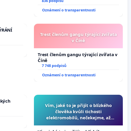
docentralizaci operačních výkonů
836 podpisů
Oznámení o transparentnosti
TÝRÁNÍ
Trest členům gangu týrající zvířata
v Číně
Trest členům gangu týrající zvířata v
Číně
7 748 podpisů
Oznámení o transparentnosti
ských
Vím, jaké to je přijít o blízkého
člověka kvůli tichosti
elektromobilů, nečekejme, až
přibydou další, zaveďme slyšitelná
auta!