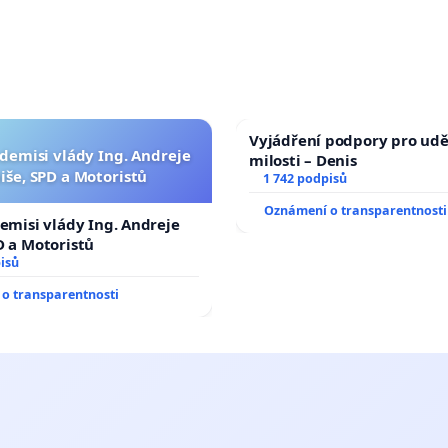
Vyjádření podpory pro udě
 demisi vlády Ing. Andreje
milosti – Denis
iše, SPD a Motoristů
1 742 podpisů
Oznámení o transparentnosti
demisi vlády Ing. Andreje
D a Motoristů
isů
o transparentnosti