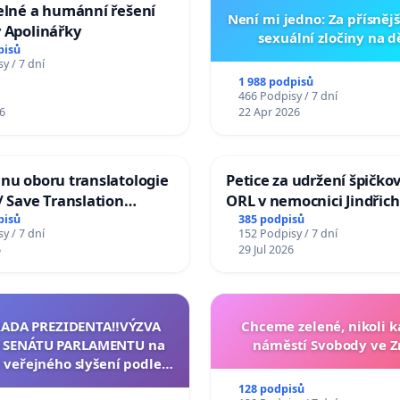
elné a humánní řešení
Není mi jedno: Za přísnějš
 Apolinářky
sexuální zločiny na 
pisů
y / 7 dní
1 988 podpisů
466 Podpisy / 7 dní
6
22 Apr 2026
nu oboru translatologie
Petice za udržení špičko
/ Save Translation
ORL v nemocnici Jindřic
 the Faculty of Arts,
Hradec
pisů
385 podpisů
y / 7 dní
152 Podpisy / 7 dní
niversity
6
29 Jul 2026
RADA PREZIDENTA‼️VÝZVA
Chceme zelené, nikoli
 SENÁTU PARLAMENTU na
náměstí Svobody ve 
 veřejného slyšení podle §
cího řádu Senátu k návrhu
128 podpisů