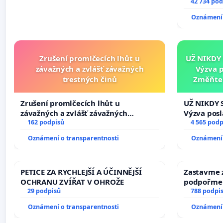
vyhlášení 
42 734 pod
144 jednac
Oznámení 
na přijetí
žaloby na 
Zrušení promlčecích lhůt u
UŽ NIKDY
závažných a zvlášť závažných
Výzva 
trestných činů
Změňte 
tragédie 
Zrušení promlčecích lhůt u
UŽ NIKDY 
závažných a zvlášť závažných
Výzva pos
trestných činů
162 podpisů
Změňte ur
4 565 podp
tragédie 
Oznámení o transparentnosti
Oznámení 
opakovat!
PETICE ZA RYCHLEJŠÍ A ÚČINNĚJŠÍ
Zastavme z
OCHRANU ZVÍŘAT V OHROŽE
podpořme 
29 podpisů
788 podpi
Oznámení o transparentnosti
Oznámení 