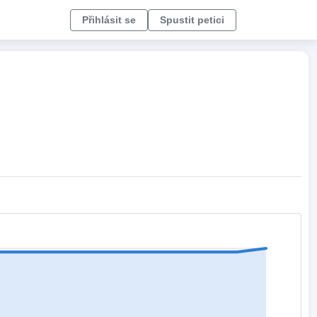
Přihlásit se
Spustit petici