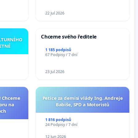
22 Jul 2026
Chceme svého ředitele
ULTURNÍHO
ETNÉ
1 185 podpisů
67 Podpisy / 7 dní
23 Jul 2026
I! Chceme
Petice za demisi vlády Ing. Andreje
toru na
Babiše, SPD a Motoristů
ech
1 816 podpisů
24 Podpisy / 7 dní
12 Jun 2026