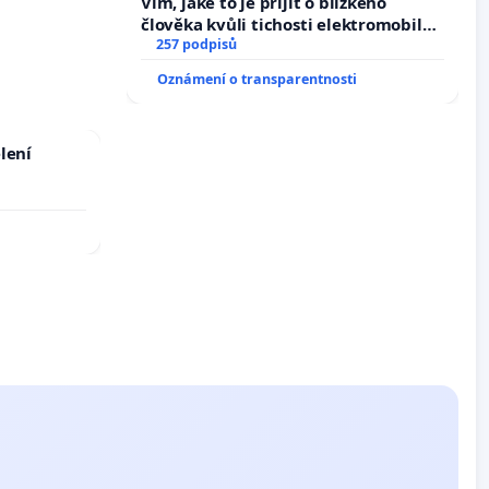
Vím, jaké to je přijít o blízkého
člověka kvůli tichosti elektromobilů,
nečekejme, až přibydou další,
257 podpisů
zaveďme slyšitelná auta!
Oznámení o transparentnosti
lení