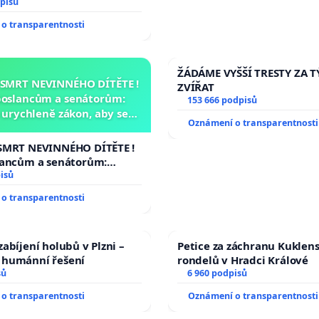
veřejného slyšení podle §
pisů
ího řádu Senátu k návrhu
o transparentnosti
 usnesení k podání ústavní
prezidenta republiky
ŽÁDÁME VYŠŠÍ TRESTY ZA 
 SMRT NEVINNÉHO DÍTĚTE !
ZVÍŘAT
poslancům a senátorům:
153 666 podpisů
urychleně zákon, aby se
Oznámení o transparentnosti
malé Viktorky už nemohla
opakovat!
SMRT NEVINNÉHO DÍTĚTE !
lancům a senátorům:
ychleně zákon, aby se
isů
malé Viktorky už nemohla
o transparentnosti
abíjení holubů v Plzni –
Petice za záchranu Kuklen
humánní řešení
rondelů v Hradci Králové
sů
6 960 podpisů
o transparentnosti
Oznámení o transparentnosti