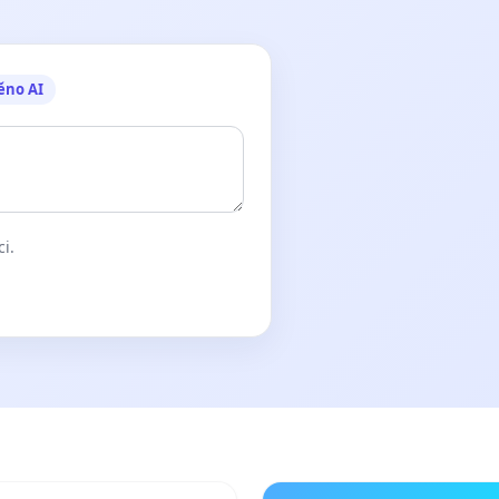
ěno AI
ci.