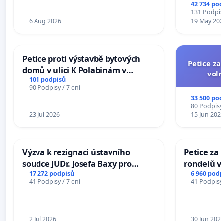
na přijet
42 734 po
žaloby 
131 Podpis
6 Aug 2026
19 May 20
Petice proti výstavbě bytových
Petice z
domů v ulici K Polabinám v
vol
Pardubicích
101 podpisů
90 Podpisy / 7 dní
33 500 po
80 Podpisy
23 Jul 2026
15 Jun 202
Výzva k rezignaci ústavního
Petice z
soudce JUDr. Josefa Baxy pro
rondelů v
ohrožení důvěry ve spravedlivý
17 272 podpisů
6 960 pod
41 Podpisy / 7 dní
41 Podpisy
proces
2 Jul 2026
30 Jun 202