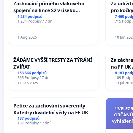
Zachování přímého vlakového
Za udržit
spojení na lince S2 v úseku
pro kočky
Ostrava – Bohumín – Karviná –
1 284 podpisů
7 460 pod
1 284 Podpisy / 7 dní
715 Podpis
Mosty u Jablunkova
1 Aug 2026
10 Jun 202
ŽÁDÁME VYŠŠÍ TRESTY ZA TÝRÁNÍ
Za záchra
ZVÍŘAT
na FF UK 
Studies at
153 666 podpisů
8 183 pod
365 Podpisy / 7 dní
189 Podpis
Charles U
11 Feb 2025
13 Jul 202
Petice za zachování suverenity
‼️VELEZ
Katedry divadelní vědy na FF UK
OBČANŮ
137 podpisů
vyhlášení
137 Podpisy / 7 dní
144 jedna