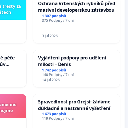
Ochrana Vrbenských rybníků před
í tresty za
masivní developerskou zástavbou
dětech
1 307 podpisů
375 Podpisy / 7 dní
3 Jul 2026
vé péče
Vyjádření podpory pro udělení
hův
milosti – Denis
1 742 podpisů
140 Podpisy / 7 dní
14 Jul 2026
Spravedlnost pro Grejsí: žádáme
 kamenné
důkladné a nestranné vyšetření
Znojmě
1 673 podpisů
119 Podpisy / 7 dní