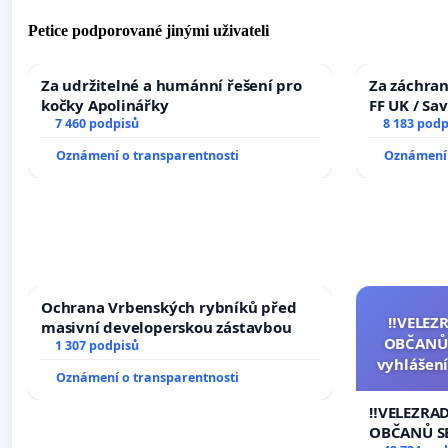
Petice podporované jinými uživateli
Za udržitelné a humánní řešení pro
Za záchran
kočky Apolinářky
FF UK / Sa
7 460 podpisů
the Faculty
8 183 podp
University
Oznámení o transparentnosti
Oznámení 
Ochrana Vrbenských rybníků před
‼️VELEZ
masivní developerskou zástavbou
OBČANŮ
1 307 podpisů
vyhlášení
Oznámení o transparentnosti
144 jedna
na přijet
‼️VELEZRA
žaloby 
OBČANŮ S