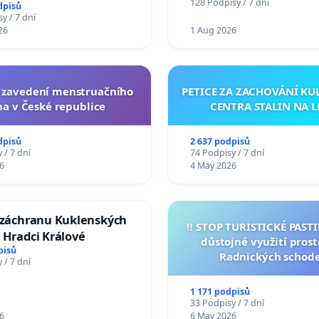
í usnesení k podání ústavní
128 Podpisy / 7 dní
dpisů
na prezidenta republiky
y / 7 dní
26
1 Aug 2026
a zavedení menstruačního
PETICE ZA ZACHOVÁNÍ K
na v České republice
CENTRA STALIN NA L
dpisů
2 637 podpisů
 / 7 dní
74 Podpisy / 7 dní
6
4 May 2026
a záchranu Kuklenských
‼️ STOP TURISTICKÉ PAST
 Hradci Králové
důstojné využití pros
pisů
Radnických schod
 / 7 dní
1 171 podpisů
33 Podpisy / 7 dní
6
6 May 2026