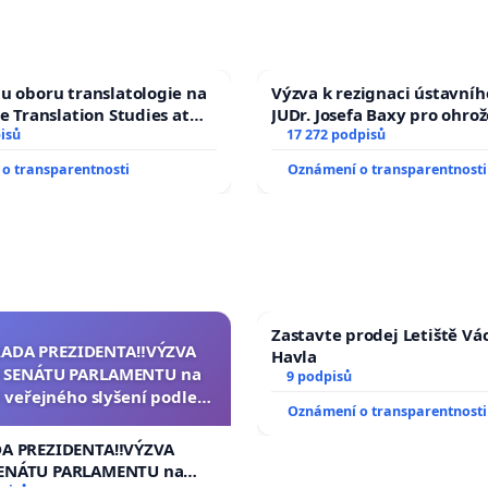
u oboru translatologie na
Výzva k rezignaci ústavní
ve Translation Studies at
JUDr. Josefa Baxy pro ohro
 of Arts, Charles
isů
ve spravedlivý proces
17 272 podpisů
o transparentnosti
Oznámení o transparentnosti
Zastavte prodej Letiště Vá
RADA PREZIDENTA‼️VÝZVA
Havla
 SENÁTU PARLAMENTU na
9 podpisů
 veřejného slyšení podle §
Oznámení o transparentnosti
cího řádu Senátu k návrhu
í usnesení k podání ústavní
DA PREZIDENTA‼️VÝZVA
na prezidenta republiky
ENÁTU PARLAMENTU na