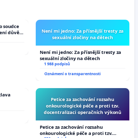
ho soudce
Není mi jedno: Za přísnější tresty za
žení důvěry
sexuální zločiny na dětech
Není mi jedno: Za přísnější tresty za
sexuální zločiny na dětech
1 988 podpisů
Oznámení o transparentnosti
clava
Petice za zachování rozsahu
onkourologické péče a proti tzv.
docentralizaci operačních výkonů
Petice za zachování rozsahu
onkourologické péče a proti tzv.