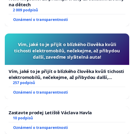
na dětech
2 009 podpisů
Oznámení o transparentnosti
Vím, jaké to je přijít o blízkého člověka kvůli
tichosti elektromobilů, nečekejme, až přibydou
další, zaveďme slyšitelná auta!
Vím, jaké to je přijít o blízkého člověka kvůli tichosti
elektromobilů, nečekejme, až přibydou další,
zaveďme slyšitelná auta!
257 podpisů
Oznámení o transparentnosti
Zastavte prodej Letiště Václava Havla
10 podpisů
Oznámení o transparentnosti