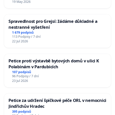
19 May 2026
Spravedlnost pro Grejsí: žádáme důkladné a
nestranné vyšetření
1 679 podpisů
113 Podpisy / 7 dní
22 Jul 2026
Petice proti výstavbě bytových domů v ulici K
Polabinám v Pardubicích
107 podpisů
96 Podpisy / 7 dní
23 Jul 2026
Petice za udržení špičkové péče ORL v nemocnici
Jindřichův Hradec
395 podpisů