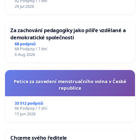
92 Podpisy / 7 dní
29 Jul 2026
Za zachování pedagogiky jako pilíře vzdělané a
demokratické společnosti
68 podpisů
68 Podpisy / 7 dní
6 Aug 2026
Petice za zavedení menstruačního volna v České
republice
33 512 podpisů
66 Podpisy / 7 dní
15 Jun 2026
Chceme svého ředitele