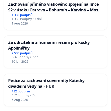
Zachování přímého vlakového spojení na lince
S2 v úseku Ostrava – Bohumín – Karviná – Mosty
u Jablunkova
1 333 podpisů
1 333 Podpisy / 7 dní
1 Aug 2026
Za udržitelné a humánní řešení pro kočky
Apolinářky
7 530 podpisů
666 Podpisy / 7 dní
10 Jun 2026
Petice za zachování suverenity Katedry
divadelní vědy na FF UK
452 podpisů
452 Podpisy / 7 dní
6 Aug 2026