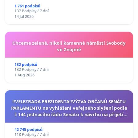
1 761 podpisů
137 Podpisy / 7 dní
14 Jul 2026
Chceme zelené, nikoli kamenné náměstí Svobody
ve Znojmě
132 podpisů
132 Podpisy / 7 dní
1 Aug 2026
‼️VELEZRADA PREZIDENTA‼️VÝZVA OBČANŮ SENÁTU
PARLAMENTU na vyhlášení veřejného slyšení podle
§ 144 jednacího řádu Senátu k návrhu na přijetí
usnesení k podání ústavní žaloby na prezidenta
republiky
42 745 podpisů
118 Podpisy / 7 dní