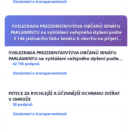
Oznámení o transparentnosti
‼️VELEZRADA PREZIDENTA‼️VÝZVA OBČANŮ SENÁTU
PARLAMENTU na vyhlášení veřejného slyšení podle
§ 144 jednacího řádu Senátu k návrhu na přijetí
usnesení k podání ústavní žaloby na prezidenta
republiky
‼️VELEZRADA PREZIDENTA‼️VÝZVA OBČANŮ SENÁTU
PARLAMENTU na vyhlášení veřejného slyšení podle §
144 jednacího řádu Senátu k návrhu na přijetí
42 745 podpisů
usnesení k podání ústavní žaloby na prezidenta
Oznámení o transparentnosti
republiky
PETICE ZA RYCHLEJŠÍ A ÚČINNĚJŠÍ OCHRANU ZVÍŘAT
V OHROŽE
30 podpisů
Oznámení o transparentnosti