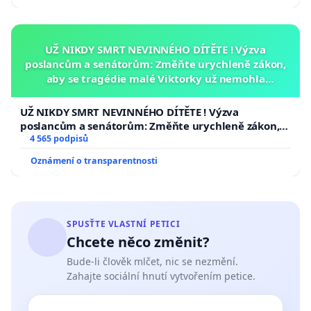
UŽ NIKDY SMRT NEVINNÉHO DÍTĚTE ! Výzva
poslancům a senátorům: Změňte urychleně zákon,
aby se tragédie malé Viktorky už nemohla
opakovat!
UŽ NIKDY SMRT NEVINNÉHO DÍTĚTE ! Výzva
poslancům a senátorům: Změňte urychleně zákon,
aby se tragédie malé Viktorky už nemohla opakovat!
4 565 podpisů
Oznámení o transparentnosti
SPUSŤTE VLASTNÍ PETICI
Chcete něco změnit?
Bude-li člověk mlčet, nic se nezmění.
Zahajte sociální hnutí vytvořením petice.