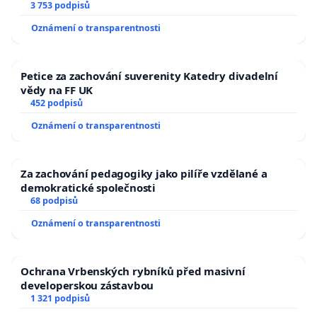
a umírání zvířete natočili.
3 753 podpisů
Oznámení o transparentnosti
Petice za zachování suverenity Katedry divadelní
vědy na FF UK
452 podpisů
Oznámení o transparentnosti
Za zachování pedagogiky jako pilíře vzdělané a
demokratické společnosti
68 podpisů
Oznámení o transparentnosti
Ochrana Vrbenských rybníků před masivní
developerskou zástavbou
1 321 podpisů