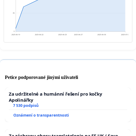
35
0
2025-06-19
2025-06-22
2025-06-25
2025-06-27
2025-06-30
2025-07-03
Petice podporované jinými uživateli
Za udržitelné a humánní řešení pro kočky
Apolinářky
7 530 podpisů
Oznámení o transparentnosti
Za záchranu oboru translatologie na FF UK / Save