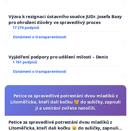
Výzva k rezignaci ústavního soudce JUDr. Josefa Baxy
pro ohrožení důvěry ve spravedlivý proces
17 274 podpisů
Oznámení o transparentnosti
Vyjádření podpory pro udělení milosti – Denis
1 761 podpisů
Oznámení o transparentnosti
Petice za spravedlivé potrestání dvou mladíků z
Litoměřicka, kteří dali kočku 😿 do sušičky, zapnuli
ji a umírání zvířete natočili.
Petice za spravedlivé potrestání dvou mladíků z
Litoměřicka, kteří dali kočku 😿 do sušičky, zapnuli ji