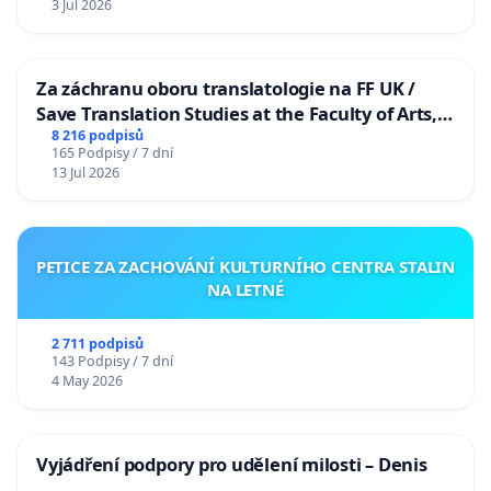
3 Jul 2026
Za záchranu oboru translatologie na FF UK /
Save Translation Studies at the Faculty of Arts,
Charles University
8 216 podpisů
165 Podpisy / 7 dní
13 Jul 2026
PETICE ZA ZACHOVÁNÍ KULTURNÍHO CENTRA STALIN
NA LETNÉ
2 711 podpisů
143 Podpisy / 7 dní
4 May 2026
Vyjádření podpory pro udělení milosti – Denis