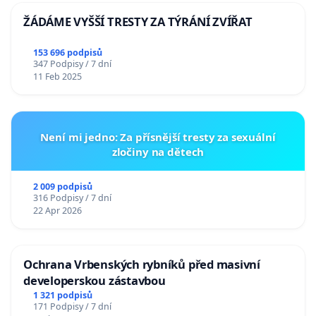
ŽÁDÁME VYŠŠÍ TRESTY ZA TÝRÁNÍ ZVÍŘAT
153 696 podpisů
347 Podpisy / 7 dní
11 Feb 2025
Není mi jedno: Za přísnější tresty za sexuální
zločiny na dětech
2 009 podpisů
316 Podpisy / 7 dní
22 Apr 2026
Ochrana Vrbenských rybníků před masivní
developerskou zástavbou
1 321 podpisů
171 Podpisy / 7 dní