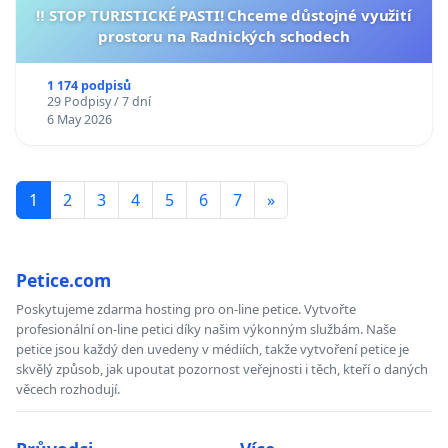
‼️ STOP TURISTICKÉ PASTI! Chceme důstojné využití
prostoru na Radnických schodech
1 174 podpisů
29 Podpisy / 7 dní
6 May 2026
1
2
3
4
5
6
7
»
Petice.com
Poskytujeme zdarma hosting pro on-line petice. Vytvořte
profesionální on-line petici díky našim výkonným službám. Naše
petice jsou každý den uvedeny v médiích, takže vytvoření petice je
skvělý způsob, jak upoutat pozornost veřejnosti i těch, kteří o daných
věcech rozhodují.