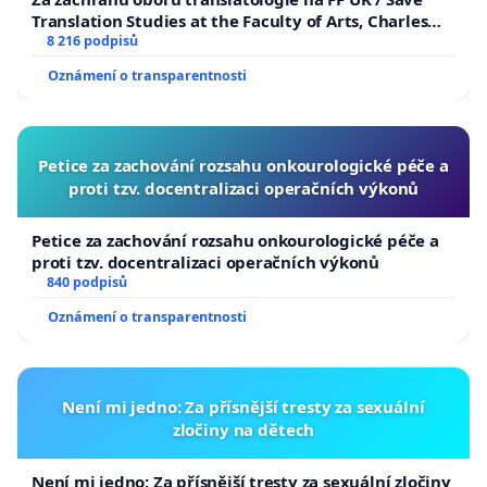
Translation Studies at the Faculty of Arts, Charles
University
8 216 podpisů
Oznámení o transparentnosti
Petice za zachování rozsahu onkourologické péče a
proti tzv. docentralizaci operačních výkonů
Petice za zachování rozsahu onkourologické péče a
proti tzv. docentralizaci operačních výkonů
840 podpisů
Oznámení o transparentnosti
Není mi jedno: Za přísnější tresty za sexuální
zločiny na dětech
Není mi jedno: Za přísnější tresty za sexuální zločiny