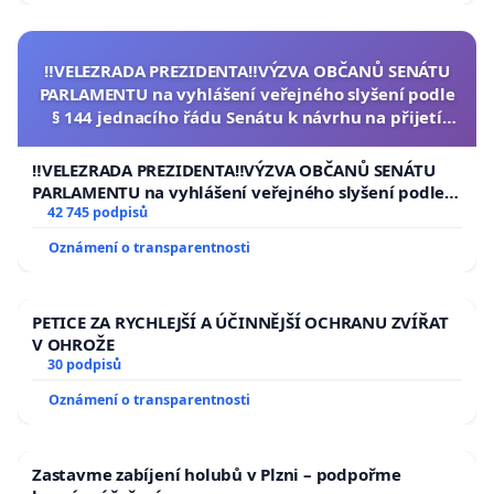
‼️VELEZRADA PREZIDENTA‼️VÝZVA OBČANŮ SENÁTU
PARLAMENTU na vyhlášení veřejného slyšení podle
§ 144 jednacího řádu Senátu k návrhu na přijetí
usnesení k podání ústavní žaloby na prezidenta
republiky
‼️VELEZRADA PREZIDENTA‼️VÝZVA OBČANŮ SENÁTU
PARLAMENTU na vyhlášení veřejného slyšení podle §
144 jednacího řádu Senátu k návrhu na přijetí
42 745 podpisů
usnesení k podání ústavní žaloby na prezidenta
Oznámení o transparentnosti
republiky
PETICE ZA RYCHLEJŠÍ A ÚČINNĚJŠÍ OCHRANU ZVÍŘAT
V OHROŽE
30 podpisů
Oznámení o transparentnosti
Zastavme zabíjení holubů v Plzni – podpořme