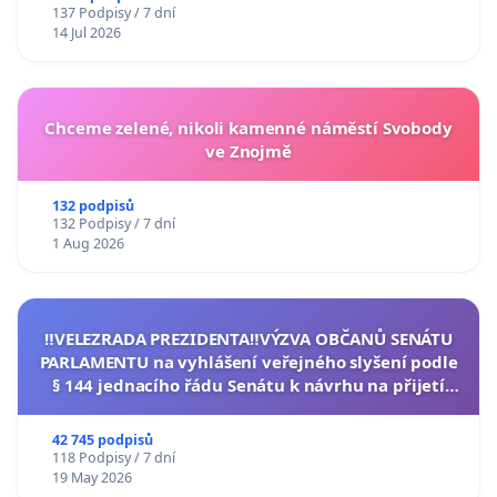
137 Podpisy / 7 dní
14 Jul 2026
Chceme zelené, nikoli kamenné náměstí Svobody
ve Znojmě
132 podpisů
132 Podpisy / 7 dní
1 Aug 2026
‼️VELEZRADA PREZIDENTA‼️VÝZVA OBČANŮ SENÁTU
PARLAMENTU na vyhlášení veřejného slyšení podle
§ 144 jednacího řádu Senátu k návrhu na přijetí
usnesení k podání ústavní žaloby na prezidenta
republiky
42 745 podpisů
118 Podpisy / 7 dní
19 May 2026