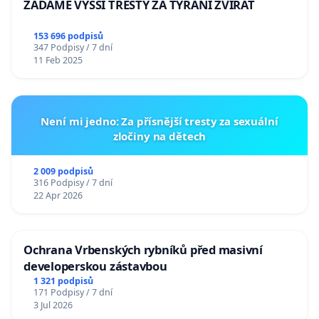
ŽÁDÁME VYŠŠÍ TRESTY ZA TÝRÁNÍ ZVÍŘAT
153 696 podpisů
347 Podpisy / 7 dní
11 Feb 2025
Není mi jedno: Za přísnější tresty za sexuální
zločiny na dětech
2 009 podpisů
316 Podpisy / 7 dní
22 Apr 2026
Ochrana Vrbenských rybníků před masivní
developerskou zástavbou
1 321 podpisů
171 Podpisy / 7 dní
3 Jul 2026