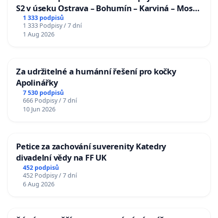
S2 v úseku Ostrava – Bohumín – Karviná – Mosty
u Jablunkova
1 333 podpisů
1 333 Podpisy / 7 dní
1 Aug 2026
Za udržitelné a humánní řešení pro kočky
Apolinářky
7 530 podpisů
666 Podpisy / 7 dní
10 Jun 2026
Petice za zachování suverenity Katedry
divadelní vědy na FF UK
452 podpisů
452 Podpisy / 7 dní
6 Aug 2026