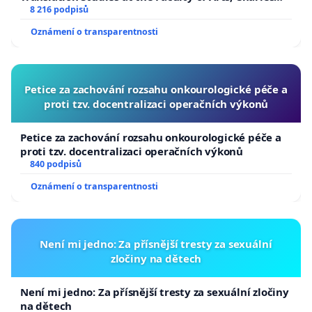
University
8 216 podpisů
Oznámení o transparentnosti
Petice za zachování rozsahu onkourologické péče a
proti tzv. docentralizaci operačních výkonů
Petice za zachování rozsahu onkourologické péče a
proti tzv. docentralizaci operačních výkonů
840 podpisů
Oznámení o transparentnosti
Není mi jedno: Za přísnější tresty za sexuální
zločiny na dětech
Není mi jedno: Za přísnější tresty za sexuální zločiny
na dětech