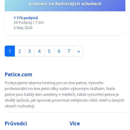
prostoru na Radnických schodech
1 174 podpisů
29 Podpisy / 7 dní
6 May 2026
1
2
3
4
5
6
7
»
Petice.com
Poskytujeme zdarma hosting pro on-line petice. Vytvořte
profesionální on-line petici díky našim výkonným službám. Naše
petice jsou každý den uvedeny v médiích, takže vytvoření petice je
skvělý způsob, jak upoutat pozornost veřejnosti i těch, kteří o daných
věcech rozhodují.
Průvodci
Více