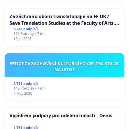
Za záchranu oboru translatologie na FF UK /
Save Translation Studies at the Faculty of Arts,
Charles University
8 216 podpisů
165 Podpisy / 7 dní
13 Jul 2026
PETICE ZA ZACHOVÁNÍ KULTURNÍHO CENTRA STALIN
NA LETNÉ
2 711 podpisů
143 Podpisy / 7 dní
4 May 2026
Vyjádření podpory pro udělení milosti – Denis
1 761 podpisů