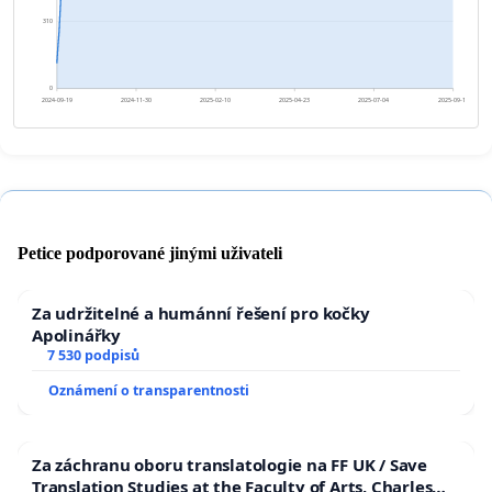
310
0
2024-09-19
2024-11-30
2025-02-10
2025-04-23
2025-07-04
2025-09-14
Petice podporované jinými uživateli
Za udržitelné a humánní řešení pro kočky
Apolinářky
7 530 podpisů
Oznámení o transparentnosti
Za záchranu oboru translatologie na FF UK / Save
Translation Studies at the Faculty of Arts, Charles