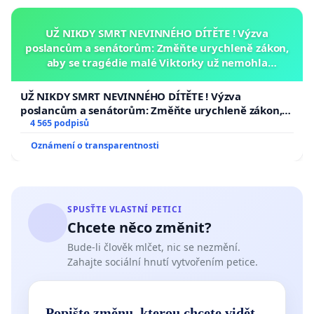
UŽ NIKDY SMRT NEVINNÉHO DÍTĚTE ! Výzva
poslancům a senátorům: Změňte urychleně zákon,
aby se tragédie malé Viktorky už nemohla
opakovat!
UŽ NIKDY SMRT NEVINNÉHO DÍTĚTE ! Výzva
poslancům a senátorům: Změňte urychleně zákon,
aby se tragédie malé Viktorky už nemohla opakovat!
4 565 podpisů
Oznámení o transparentnosti
SPUSŤTE VLASTNÍ PETICI
Chcete něco změnit?
Bude-li člověk mlčet, nic se nezmění.
Zahajte sociální hnutí vytvořením petice.
Popište změnu, kterou chcete vidět