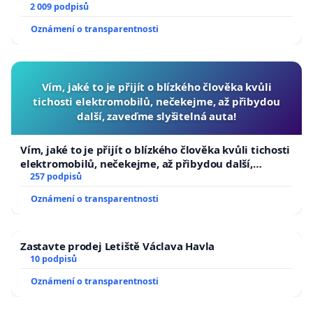
2 009 podpisů
Oznámení o transparentnosti
Vím, jaké to je přijít o blízkého člověka kvůli
tichosti elektromobilů, nečekejme, až přibydou
další, zaveďme slyšitelná auta!
Vím, jaké to je přijít o blízkého člověka kvůli tichosti
elektromobilů, nečekejme, až přibydou další,
zaveďme slyšitelná auta!
257 podpisů
Oznámení o transparentnosti
Zastavte prodej Letiště Václava Havla
10 podpisů
Oznámení o transparentnosti