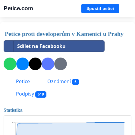
Petice.com
Spustit petici
Petice proti developerům v Kamenici u Prahy
Sdílet na Facebooku
Petice
Oznámení
5
Podpisy
619
Statistika
619