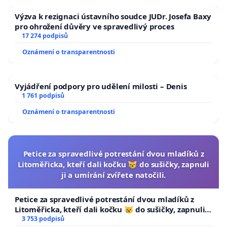
Výzva k rezignaci ústavního soudce JUDr. Josefa Baxy
pro ohrožení důvěry ve spravedlivý proces
17 274 podpisů
Oznámení o transparentnosti
Vyjádření podpory pro udělení milosti – Denis
1 761 podpisů
Oznámení o transparentnosti
Petice za spravedlivé potrestání dvou mladíků z
Litoměřicka, kteří dali kočku 😿 do sušičky, zapnuli
ji a umírání zvířete natočili.
Petice za spravedlivé potrestání dvou mladíků z
Litoměřicka, kteří dali kočku 😿 do sušičky, zapnuli ji
a umírání zvířete natočili.
3 753 podpisů