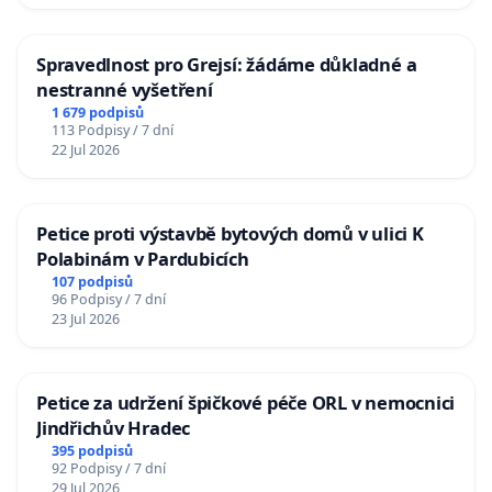
Spravedlnost pro Grejsí: žádáme důkladné a
nestranné vyšetření
1 679 podpisů
113 Podpisy / 7 dní
22 Jul 2026
Petice proti výstavbě bytových domů v ulici K
Polabinám v Pardubicích
107 podpisů
96 Podpisy / 7 dní
23 Jul 2026
Petice za udržení špičkové péče ORL v nemocnici
Jindřichův Hradec
395 podpisů
92 Podpisy / 7 dní
29 Jul 2026