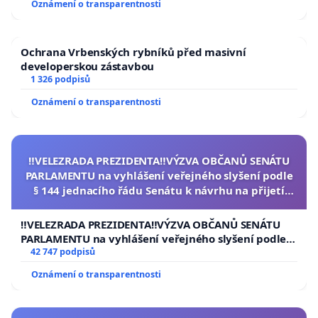
Oznámení o transparentnosti
Ochrana Vrbenských rybníků před masivní
developerskou zástavbou
1 326 podpisů
Oznámení o transparentnosti
‼️VELEZRADA PREZIDENTA‼️VÝZVA OBČANŮ SENÁTU
PARLAMENTU na vyhlášení veřejného slyšení podle
§ 144 jednacího řádu Senátu k návrhu na přijetí
usnesení k podání ústavní žaloby na prezidenta
republiky
‼️VELEZRADA PREZIDENTA‼️VÝZVA OBČANŮ SENÁTU
PARLAMENTU na vyhlášení veřejného slyšení podle §
144 jednacího řádu Senátu k návrhu na přijetí
42 747 podpisů
usnesení k podání ústavní žaloby na prezidenta
Oznámení o transparentnosti
republiky