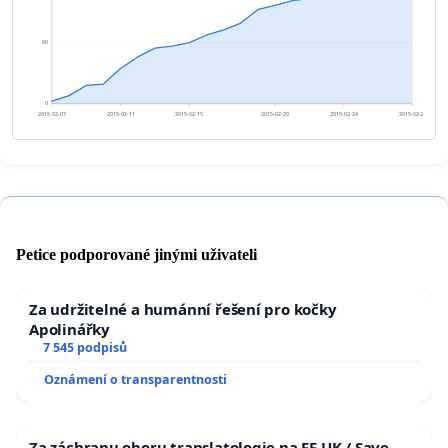
90
0
2015-02-07
2015-02-11
2015-02-15
2015-02-20
2015-02-24
2015-02-28
Petice podporované jinými uživateli
Za udržitelné a humánní řešení pro kočky
Apolinářky
7 545 podpisů
Oznámení o transparentnosti
Za záchranu oboru translatologie na FF UK / Save