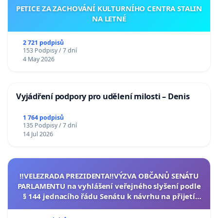
PETICE ZA ZACHOVÁNÍ KULTURNÍHO CENTRA STALIN
NA LETNÉ
2 721 podpisů
153 Podpisy / 7 dní
4 May 2026
Vyjádření podpory pro udělení milosti – Denis
1 764 podpisů
135 Podpisy / 7 dní
14 Jul 2026
‼️VELEZRADA PREZIDENTA‼️VÝZVA OBČANŮ SENÁTU
PARLAMENTU na vyhlášení veřejného slyšení podle
§ 144 jednacího řádu Senátu k návrhu na přijetí
usnesení k podání ústavní žaloby na prezidenta
republiky