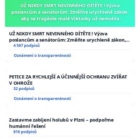
UŽ NIKDY SMRT NEVINNÉHO DÍTĚTE ! Výzva
poslancům a senátorům: Změňte urychleně zákon,
aby se tragédie malé Viktorky už nemohla
opakovat!
UŽ NIKDY SMRT NEVINNÉHO DÍTĚTE ! Výzva
poslancům a senátorům: Změňte urychleně zákon,
aby se tragédie malé Viktorky už nemohla opakovat!
4 567 podpisů
Oznámení o transparentnosti
PETICE ZA RYCHLEJŠÍ A ÚČINNĚJŠÍ OCHRANU ZVÍŘAT
V OHROŽE
32 podpisů
Oznámení o transparentnosti
Zastavme zabíjení holubů v Plzni – podpořme
humánní řešení
816 podpisů