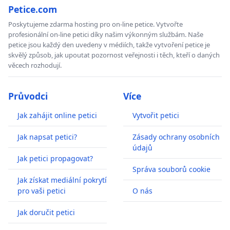
Petice.com
Poskytujeme zdarma hosting pro on-line petice. Vytvořte
profesionální on-line petici díky našim výkonným službám. Naše
petice jsou každý den uvedeny v médiích, takže vytvoření petice je
skvělý způsob, jak upoutat pozornost veřejnosti i těch, kteří o daných
věcech rozhodují.
Průvodci
Více
Jak zahájit online petici
Vytvořit petici
Jak napsat petici?
Zásady ochrany osobních
údajů
Jak petici propagovat?
Správa souborů cookie
Jak získat mediální pokrytí
pro vaši petici
O nás
Jak doručit petici