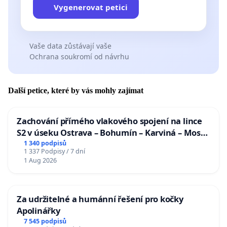
Vygenerovat petici
Vaše data zůstávají vaše
Ochrana soukromí od návrhu
Další petice, které by vás mohly zajímat
Zachování přímého vlakového spojení na lince
S2 v úseku Ostrava – Bohumín – Karviná – Mosty
u Jablunkova
1 340 podpisů
1 337 Podpisy / 7 dní
1 Aug 2026
Za udržitelné a humánní řešení pro kočky
Apolinářky
7 545 podpisů