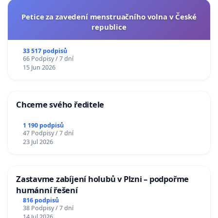
Petice za zavedení menstruačního volna v České
republice
33 517 podpisů
66 Podpisy / 7 dní
15 Jun 2026
Chceme svého ředitele
1 190 podpisů
47 Podpisy / 7 dní
23 Jul 2026
Zastavme zabíjení holubů v Plzni – podpořme
humánní řešení
816 podpisů
38 Podpisy / 7 dní
14 Jul 2026