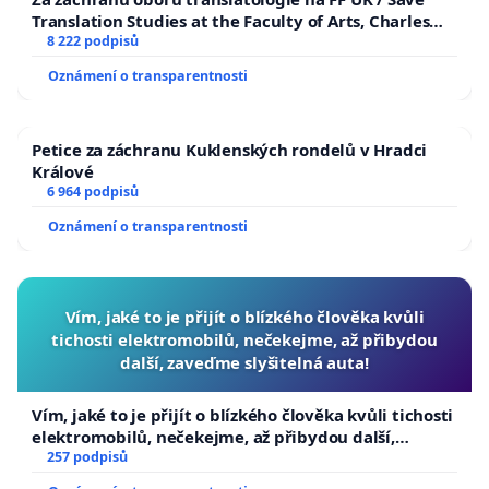
Translation Studies at the Faculty of Arts, Charles
University
8 222 podpisů
Oznámení o transparentnosti
Petice za záchranu Kuklenských rondelů v Hradci
Králové
6 964 podpisů
Oznámení o transparentnosti
Vím, jaké to je přijít o blízkého člověka kvůli
tichosti elektromobilů, nečekejme, až přibydou
další, zaveďme slyšitelná auta!
Vím, jaké to je přijít o blízkého člověka kvůli tichosti
elektromobilů, nečekejme, až přibydou další,
zaveďme slyšitelná auta!
257 podpisů