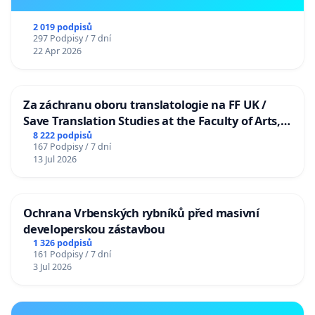
2 019 podpisů
297 Podpisy / 7 dní
22 Apr 2026
Za záchranu oboru translatologie na FF UK /
Save Translation Studies at the Faculty of Arts,
Charles University
8 222 podpisů
167 Podpisy / 7 dní
13 Jul 2026
Ochrana Vrbenských rybníků před masivní
developerskou zástavbou
1 326 podpisů
161 Podpisy / 7 dní
3 Jul 2026