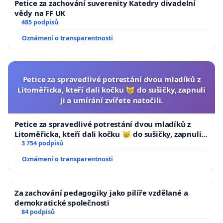
Petice za zachování suverenity Katedry divadelní
vědy na FF UK
485 podpisů
Oznámení o transparentnosti
Petice za spravedlivé potrestání dvou mladíků z
Litoměřicka, kteří dali kočku 😿 do sušičky, zapnuli
ji a umírání zvířete natočili.
Petice za spravedlivé potrestání dvou mladíků z
Litoměřicka, kteří dali kočku 😿 do sušičky, zapnuli ji
a umírání zvířete natočili.
3 754 podpisů
Oznámení o transparentnosti
Za zachování pedagogiky jako pilíře vzdělané a
demokratické společnosti
84 podpisů