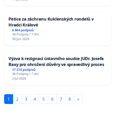
Petice za záchranu Kuklenských rondelů v
Hradci Králové
6 964 podpisů
38 Podpisy / 7 dní
30 Jun 2026
Výzva k rezignaci ústavního soudce JUDr. Josefa
Baxy pro ohrožení důvěry ve spravedlivý proces
17 274 podpisů
36 Podpisy / 7 dní
2 Jul 2026
1
2
3
4
5
6
7
8
»