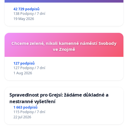
usnesení k podání ústavní žaloby na prezidenta
republiky
42 729 podpisů
138 Podpisy / 7 dní
19 May 2026
Chceme zelené, nikoli kamenné náměstí Svobody
ve Znojmě
127 podpisů
127 Podpisy / 7 dní
1 Aug 2026
Spravedlnost pro Grejsí: žádáme důkladné a
nestranné vyšetření
1 663 podpisů
115 Podpisy / 7 dní
22 Jul 2026