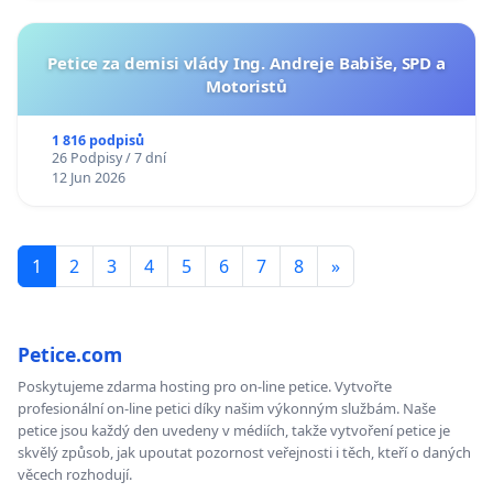
Petice za demisi vlády Ing. Andreje Babiše, SPD a
Motoristů
1 816 podpisů
26 Podpisy / 7 dní
12 Jun 2026
1
2
3
4
5
6
7
8
»
Petice.com
Poskytujeme zdarma hosting pro on-line petice. Vytvořte
profesionální on-line petici díky našim výkonným službám. Naše
petice jsou každý den uvedeny v médiích, takže vytvoření petice je
skvělý způsob, jak upoutat pozornost veřejnosti i těch, kteří o daných
věcech rozhodují.