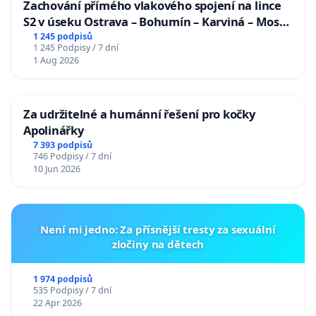
Zachování přímého vlakového spojení na lince
S2 v úseku Ostrava – Bohumín – Karviná – Mosty
u Jablunkova
1 245 podpisů
1 245 Podpisy / 7 dní
1 Aug 2026
Za udržitelné a humánní řešení pro kočky
Apolinářky
7 393 podpisů
746 Podpisy / 7 dní
10 Jun 2026
Není mi jedno: Za přísnější tresty za sexuální
zločiny na dětech
1 974 podpisů
535 Podpisy / 7 dní
22 Apr 2026