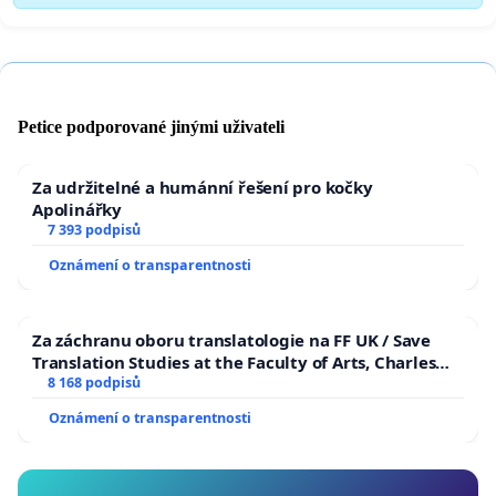
Petice podporované jinými uživateli
Za udržitelné a humánní řešení pro kočky
Apolinářky
7 393 podpisů
Oznámení o transparentnosti
Za záchranu oboru translatologie na FF UK / Save
Translation Studies at the Faculty of Arts, Charles
University
8 168 podpisů
Oznámení o transparentnosti