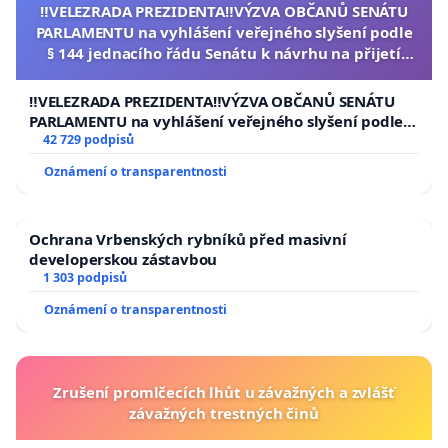
‼️VELEZRADA PREZIDENTA‼️VÝZVA OBČANŮ SENÁTU
PARLAMENTU na vyhlášení veřejného slyšení podle
§ 144 jednacího řádu Senátu k návrhu na přijetí
usnesení k podání ústavní žaloby na prezidenta
republiky
‼️VELEZRADA PREZIDENTA‼️VÝZVA OBČANŮ SENÁTU
PARLAMENTU na vyhlášení veřejného slyšení podle §
144 jednacího řádu Senátu k návrhu na přijetí
42 729 podpisů
usnesení k podání ústavní žaloby na prezidenta
Oznámení o transparentnosti
republiky
Ochrana Vrbenských rybníků před masivní
developerskou zástavbou
1 303 podpisů
Oznámení o transparentnosti
Zrušení promlčecích lhůt u závažných a zvlášť
závažných trestných činů