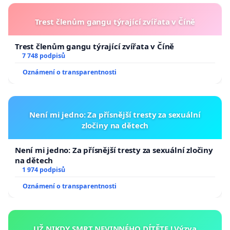
Trest členům gangu týrající zvířata v Číně
Trest členům gangu týrající zvířata v Číně
7 748 podpisů
Oznámení o transparentnosti
Není mi jedno: Za přísnější tresty za sexuální
zločiny na dětech
Není mi jedno: Za přísnější tresty za sexuální zločiny
na dětech
1 974 podpisů
Oznámení o transparentnosti
UŽ NIKDY SMRT NEVINNÉHO DÍTĚTE ! Výzva