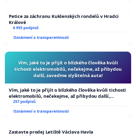
Petice za záchranu Kuklenských rondelů v Hradci
Králové
6 955 podpisů
Oznámení o transparentnosti
Vím, jaké to je přijít o blízkého člověka kvůli
tichosti elektromobilů, nečekejme, až přibydou
další, zaveďme slyšitelná auta!
Vím, jaké to je přijít o blízkého člověka kvůli tichosti
elektromobilů, nečekejme, až přibydou další,
zaveďme slyšitelná auta!
257 podpisů
Oznámení o transparentnosti
Zastavte prodej Letiště Václava Havla