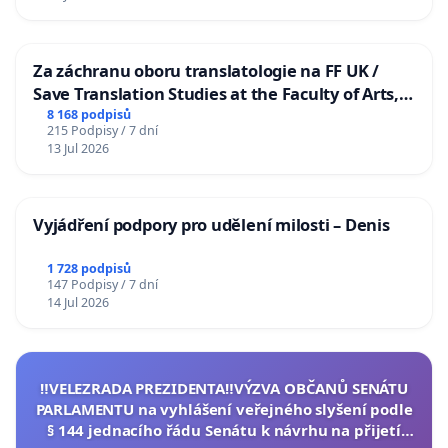
Za záchranu oboru translatologie na FF UK /
Save Translation Studies at the Faculty of Arts,
Charles University
8 168 podpisů
215 Podpisy / 7 dní
13 Jul 2026
Vyjádření podpory pro udělení milosti – Denis
1 728 podpisů
147 Podpisy / 7 dní
14 Jul 2026
‼️VELEZRADA PREZIDENTA‼️VÝZVA OBČANŮ SENÁTU
PARLAMENTU na vyhlášení veřejného slyšení podle
§ 144 jednacího řádu Senátu k návrhu na přijetí