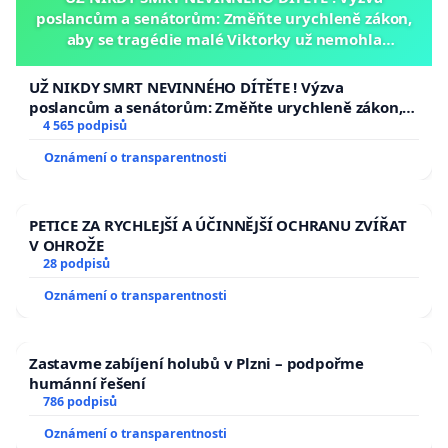
poslancům a senátorům: Změňte urychleně zákon,
aby se tragédie malé Viktorky už nemohla
opakovat!
UŽ NIKDY SMRT NEVINNÉHO DÍTĚTE ! Výzva
poslancům a senátorům: Změňte urychleně zákon,
aby se tragédie malé Viktorky už nemohla opakovat!
4 565 podpisů
Oznámení o transparentnosti
PETICE ZA RYCHLEJŠÍ A ÚČINNĚJŠÍ OCHRANU ZVÍŘAT
V OHROŽE
28 podpisů
Oznámení o transparentnosti
Zastavme zabíjení holubů v Plzni – podpořme
humánní řešení
786 podpisů
Oznámení o transparentnosti