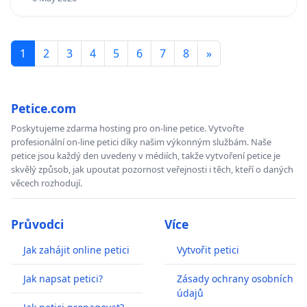
1
2
3
4
5
6
7
8
»
Petice.com
Poskytujeme zdarma hosting pro on-line petice. Vytvořte
profesionální on-line petici díky našim výkonným službám. Naše
petice jsou každý den uvedeny v médiích, takže vytvoření petice je
skvělý způsob, jak upoutat pozornost veřejnosti i těch, kteří o daných
věcech rozhodují.
Průvodci
Více
Jak zahájit online petici
Vytvořit petici
Jak napsat petici?
Zásady ochrany osobních
údajů