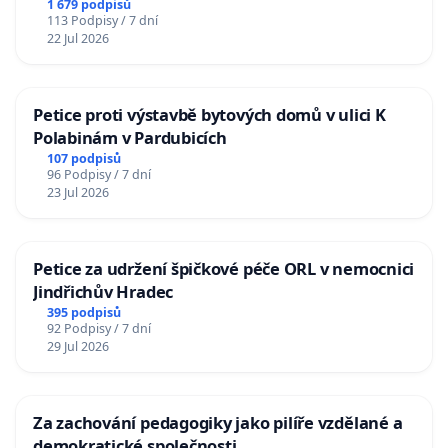
1 679 podpisů
113 Podpisy / 7 dní
22 Jul 2026
Petice proti výstavbě bytových domů v ulici K
Polabinám v Pardubicích
107 podpisů
96 Podpisy / 7 dní
23 Jul 2026
Petice za udržení špičkové péče ORL v nemocnici
Jindřichův Hradec
395 podpisů
92 Podpisy / 7 dní
29 Jul 2026
Za zachování pedagogiky jako pilíře vzdělané a
demokratické společnosti