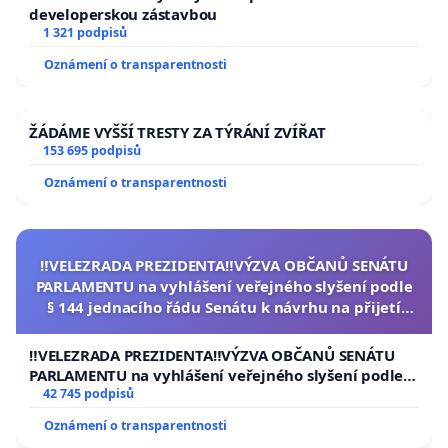
developerskou zástavbou
1 321 podpisů
Oznámení o transparentnosti
ŽÁDÁME VYŠŠÍ TRESTY ZA TÝRÁNÍ ZVÍŘAT
153 695 podpisů
Oznámení o transparentnosti
‼️VELEZRADA PREZIDENTA‼️VÝZVA OBČANŮ SENÁTU
PARLAMENTU na vyhlášení veřejného slyšení podle
§ 144 jednacího řádu Senátu k návrhu na přijetí
usnesení k podání ústavní žaloby na prezidenta
republiky
‼️VELEZRADA PREZIDENTA‼️VÝZVA OBČANŮ SENÁTU
PARLAMENTU na vyhlášení veřejného slyšení podle §
144 jednacího řádu Senátu k návrhu na přijetí
42 745 podpisů
usnesení k podání ústavní žaloby na prezidenta
Oznámení o transparentnosti
republiky