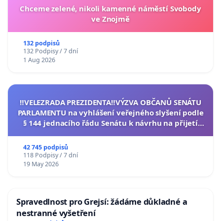
Chceme zelené, nikoli kamenné náměstí Svobody
ve Znojmě
132 podpisů
132 Podpisy / 7 dní
1 Aug 2026
‼️VELEZRADA PREZIDENTA‼️VÝZVA OBČANŮ SENÁTU
PARLAMENTU na vyhlášení veřejného slyšení podle
§ 144 jednacího řádu Senátu k návrhu na přijetí
usnesení k podání ústavní žaloby na prezidenta
republiky
42 745 podpisů
118 Podpisy / 7 dní
19 May 2026
Spravedlnost pro Grejsí: žádáme důkladné a
nestranné vyšetření