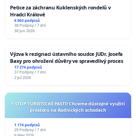
Petice za záchranu Kuklenských rondelů v
Hradci Králové
6 963 podpisů
38 Podpisy / 7 dní
30 Jun 2026
Výzva k rezignaci ústavního soudce JUDr. Josefa
Baxy pro ohrožení důvěry ve spravedlivý proces
17 274 podpisů
37 Podpisy / 7 dní
2 Jul 2026
‼️ STOP TURISTICKÉ PASTI! Chceme důstojné využití
prostoru na Radnických schodech
1 174 podpisů
29 Podpisy / 7 dní
6 May 2026