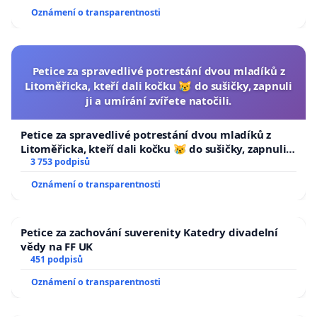
Oznámení o transparentnosti
Petice za spravedlivé potrestání dvou mladíků z
Litoměřicka, kteří dali kočku 😿 do sušičky, zapnuli
ji a umírání zvířete natočili.
Petice za spravedlivé potrestání dvou mladíků z
Litoměřicka, kteří dali kočku 😿 do sušičky, zapnuli ji
a umírání zvířete natočili.
3 753 podpisů
Oznámení o transparentnosti
Petice za zachování suverenity Katedry divadelní
vědy na FF UK
451 podpisů
Oznámení o transparentnosti