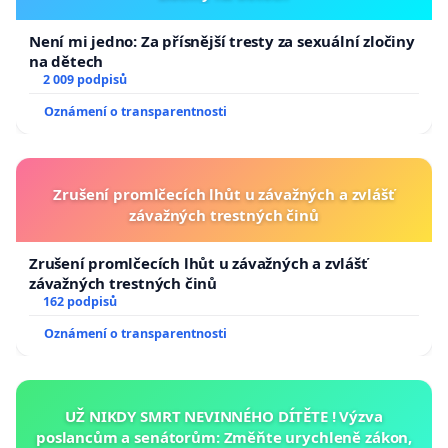
Není mi jedno: Za přísnější tresty za sexuální zločiny
na dětech
2 009 podpisů
Oznámení o transparentnosti
Zrušení promlčecích lhůt u závažných a zvlášť
závažných trestných činů
Zrušení promlčecích lhůt u závažných a zvlášť
závažných trestných činů
162 podpisů
Oznámení o transparentnosti
UŽ NIKDY SMRT NEVINNÉHO DÍTĚTE ! Výzva
poslancům a senátorům: Změňte urychleně zákon,