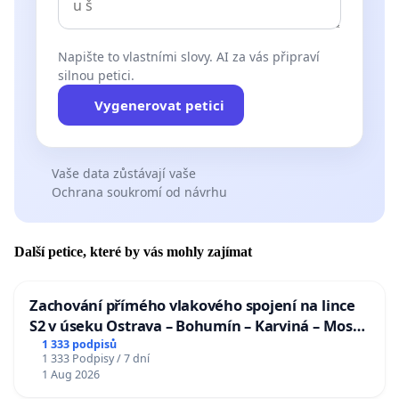
Napište to vlastními slovy. AI za vás připraví
silnou petici.
Vygenerovat petici
Vaše data zůstávají vaše
Ochrana soukromí od návrhu
Další petice, které by vás mohly zajímat
Zachování přímého vlakového spojení na lince
S2 v úseku Ostrava – Bohumín – Karviná – Mosty
u Jablunkova
1 333 podpisů
1 333 Podpisy / 7 dní
1 Aug 2026