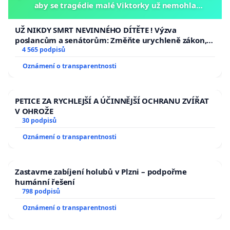
aby se tragédie malé Viktorky už nemohla
opakovat!
UŽ NIKDY SMRT NEVINNÉHO DÍTĚTE ! Výzva
poslancům a senátorům: Změňte urychleně zákon,
aby se tragédie malé Viktorky už nemohla opakovat!
4 565 podpisů
Oznámení o transparentnosti
PETICE ZA RYCHLEJŠÍ A ÚČINNĚJŠÍ OCHRANU ZVÍŘAT
V OHROŽE
30 podpisů
Oznámení o transparentnosti
Zastavme zabíjení holubů v Plzni – podpořme
humánní řešení
798 podpisů
Oznámení o transparentnosti