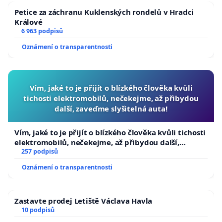
Petice za záchranu Kuklenských rondelů v Hradci
Králové
6 963 podpisů
Oznámení o transparentnosti
Vím, jaké to je přijít o blízkého člověka kvůli
tichosti elektromobilů, nečekejme, až přibydou
další, zaveďme slyšitelná auta!
Vím, jaké to je přijít o blízkého člověka kvůli tichosti
elektromobilů, nečekejme, až přibydou další,
zaveďme slyšitelná auta!
257 podpisů
Oznámení o transparentnosti
Zastavte prodej Letiště Václava Havla
10 podpisů