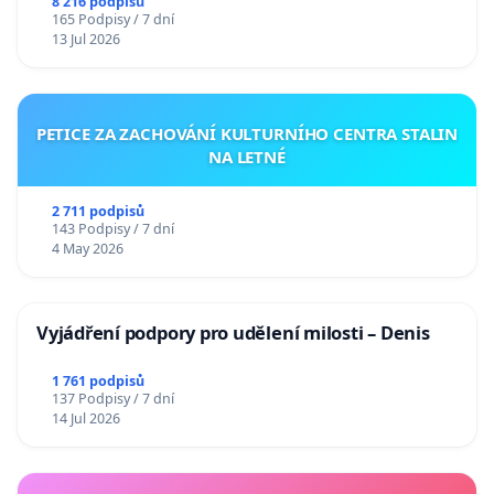
Charles University
8 216 podpisů
165 Podpisy / 7 dní
13 Jul 2026
PETICE ZA ZACHOVÁNÍ KULTURNÍHO CENTRA STALIN
NA LETNÉ
2 711 podpisů
143 Podpisy / 7 dní
4 May 2026
Vyjádření podpory pro udělení milosti – Denis
1 761 podpisů
137 Podpisy / 7 dní
14 Jul 2026