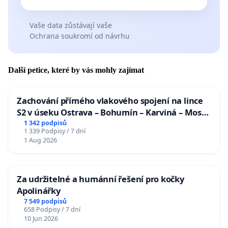
Vaše data zůstávají vaše
Ochrana soukromí od návrhu
Další petice, které by vás mohly zajímat
Zachování přímého vlakového spojení na lince
S2 v úseku Ostrava – Bohumín – Karviná – Mosty
u Jablunkova
1 342 podpisů
1 339 Podpisy / 7 dní
1 Aug 2026
Za udržitelné a humánní řešení pro kočky
Apolinářky
7 549 podpisů
658 Podpisy / 7 dní
10 Jun 2026