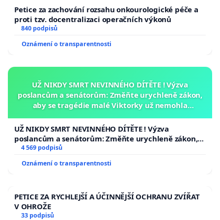
Petice za zachování rozsahu onkourologické péče a
proti tzv. docentralizaci operačních výkonů
840 podpisů
Oznámení o transparentnosti
UŽ NIKDY SMRT NEVINNÉHO DÍTĚTE ! Výzva
poslancům a senátorům: Změňte urychleně zákon,
aby se tragédie malé Viktorky už nemohla
opakovat!
UŽ NIKDY SMRT NEVINNÉHO DÍTĚTE ! Výzva
poslancům a senátorům: Změňte urychleně zákon,
aby se tragédie malé Viktorky už nemohla opakovat!
4 569 podpisů
Oznámení o transparentnosti
PETICE ZA RYCHLEJŠÍ A ÚČINNĚJŠÍ OCHRANU ZVÍŘAT
V OHROŽE
33 podpisů