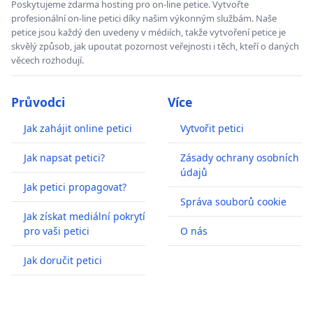
Poskytujeme zdarma hosting pro on-line petice. Vytvořte
profesionální on-line petici díky našim výkonným službám. Naše
petice jsou každý den uvedeny v médiích, takže vytvoření petice je
skvělý způsob, jak upoutat pozornost veřejnosti i těch, kteří o daných
věcech rozhodují.
Průvodci
Více
Jak zahájit online petici
Vytvořit petici
Jak napsat petici?
Zásady ochrany osobních
údajů
Jak petici propagovat?
Správa souborů cookie
Jak získat mediální pokrytí
pro vaši petici
O nás
Jak doručit petici