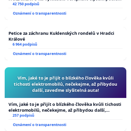
144 jednacího řádu Senátu k návrhu na přijetí
42 750 podpisů
usnesení k podání ústavní žaloby na prezidenta
Oznámení o transparentnosti
republiky
Petice za záchranu Kuklenských rondelů v Hradci
Králové
6 964 podpisů
Oznámení o transparentnosti
Vím, jaké to je přijít o blízkého člověka kvůli
tichosti elektromobilů, nečekejme, až přibydou
další, zaveďme slyšitelná auta!
Vím, jaké to je přijít o blízkého člověka kvůli tichosti
elektromobilů, nečekejme, až přibydou další,
zaveďme slyšitelná auta!
257 podpisů
Oznámení o transparentnosti