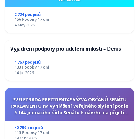
2 724 podpisů
156 Podpisy / 7 dní
4 May 2026
Vyjádření podpory pro udělení milosti – Denis
1 767 podpisů
133 Podpisy / 7 dní
14 Jul 2026
‼️VELEZRADA PREZIDENTA‼️VÝZVA OBČANŮ SENÁTU
PARLAMENTU na vyhlášení veřejného slyšení podle
§ 144 jednacího řádu Senátu k návrhu na přijetí
usnesení k podání ústavní žaloby na prezidenta
republiky
42 750 podpisů
115 Podpisy / 7 dní
19 May 2026