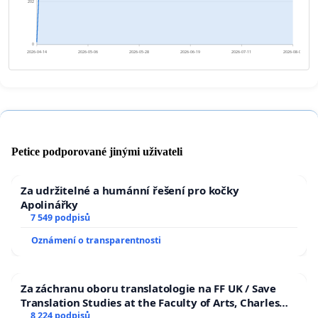
202
0
2026-04-14
2026-05-06
2026-05-28
2026-06-19
2026-07-11
2026-08-02
Petice podporované jinými uživateli
Za udržitelné a humánní řešení pro kočky
Apolinářky
7 549 podpisů
Oznámení o transparentnosti
Za záchranu oboru translatologie na FF UK / Save
Translation Studies at the Faculty of Arts, Charles
University
8 224 podpisů