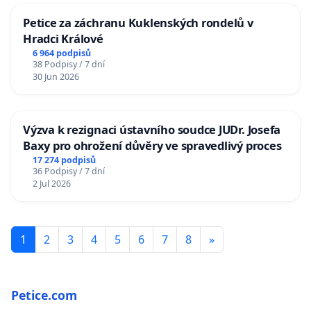
Petice za záchranu Kuklenských rondelů v
Hradci Králové
6 964 podpisů
38 Podpisy / 7 dní
30 Jun 2026
Výzva k rezignaci ústavního soudce JUDr. Josefa
Baxy pro ohrožení důvěry ve spravedlivý proces
17 274 podpisů
36 Podpisy / 7 dní
2 Jul 2026
1
2
3
4
5
6
7
8
»
Petice.com