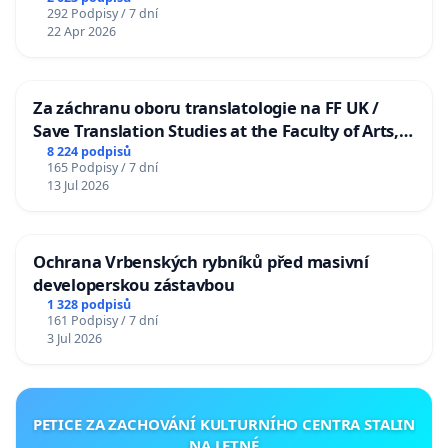
292 Podpisy / 7 dní
22 Apr 2026
Za záchranu oboru translatologie na FF UK /
Save Translation Studies at the Faculty of Arts,
Charles University
8 224 podpisů
165 Podpisy / 7 dní
13 Jul 2026
Ochrana Vrbenských rybníků před masivní
developerskou zástavbou
1 328 podpisů
161 Podpisy / 7 dní
3 Jul 2026
PETICE ZA ZACHOVÁNÍ KULTURNÍHO CENTRA STALIN
NA LETNÉ