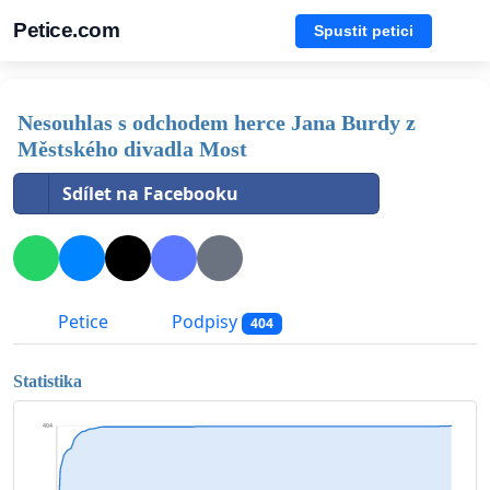
Petice.com
Spustit petici
Nesouhlas s odchodem herce Jana Burdy z
Městského divadla Most
Sdílet na Facebooku
Petice
Podpisy
404
Statistika
404