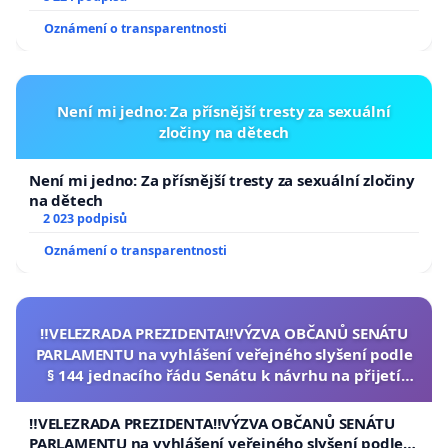
Oznámení o transparentnosti
Není mi jedno: Za přísnější tresty za sexuální
zločiny na dětech
Není mi jedno: Za přísnější tresty za sexuální zločiny
na dětech
2 023 podpisů
Oznámení o transparentnosti
‼️VELEZRADA PREZIDENTA‼️VÝZVA OBČANŮ SENÁTU
PARLAMENTU na vyhlášení veřejného slyšení podle
§ 144 jednacího řádu Senátu k návrhu na přijetí
usnesení k podání ústavní žaloby na prezidenta
republiky
‼️VELEZRADA PREZIDENTA‼️VÝZVA OBČANŮ SENÁTU
PARLAMENTU na vyhlášení veřejného slyšení podle §