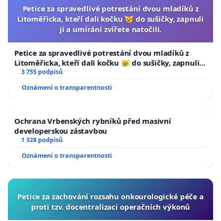
Petice za spravedlivé potrestání dvou mladíků z
Litoměřicka, kteří dali kočku 😿 do sušičky, zapnuli
ji a umírání zvířete natočili.
Petice za spravedlivé potrestání dvou mladíků z
Litoměřicka, kteří dali kočku 😿 do sušičky, zapnuli ji
a umírání zvířete natočili.
3 755 podpisů
Oznámení o transparentnosti
Ochrana Vrbenských rybníků před masivní
developerskou zástavbou
1 328 podpisů
Oznámení o transparentnosti
Petice za zachování rozsahu onkourologické péče a
proti tzv. docentralizaci operačních výkonů