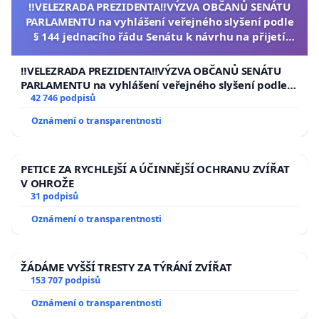
‼️VELEZRADA PREZIDENTA‼️VÝZVA OBČANŮ SENÁTU
PARLAMENTU na vyhlášení veřejného slyšení podle
§ 144 jednacího řádu Senátu k návrhu na přijetí
usnesení k podání ústavní žaloby na prezidenta
republiky
‼️VELEZRADA PREZIDENTA‼️VÝZVA OBČANŮ SENÁTU
PARLAMENTU na vyhlášení veřejného slyšení podle §
144 jednacího řádu Senátu k návrhu na přijetí
42 746 podpisů
usnesení k podání ústavní žaloby na prezidenta
Oznámení o transparentnosti
republiky
PETICE ZA RYCHLEJŠÍ A ÚČINNĚJŠÍ OCHRANU ZVÍŘAT
V OHROŽE
31 podpisů
Oznámení o transparentnosti
ŽÁDÁME VYŠŠÍ TRESTY ZA TÝRÁNÍ ZVÍŘAT
153 707 podpisů
Oznámení o transparentnosti