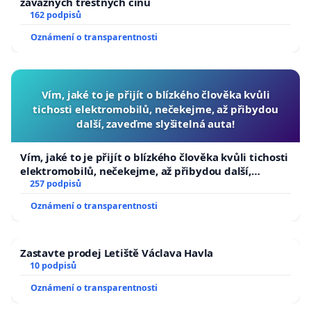
závažných trestných činů
162 podpisů
Oznámení o transparentnosti
Vím, jaké to je přijít o blízkého člověka kvůli
tichosti elektromobilů, nečekejme, až přibydou
další, zaveďme slyšitelná auta!
Vím, jaké to je přijít o blízkého člověka kvůli tichosti
elektromobilů, nečekejme, až přibydou další,
zaveďme slyšitelná auta!
257 podpisů
Oznámení o transparentnosti
Zastavte prodej Letiště Václava Havla
10 podpisů
Oznámení o transparentnosti