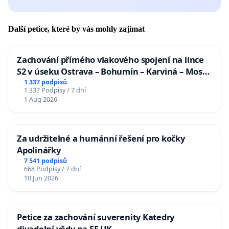
Další petice, které by vás mohly zajímat
Zachování přímého vlakového spojení na lince
S2 v úseku Ostrava – Bohumín – Karviná – Mosty
u Jablunkova
1 337 podpisů
1 337 Podpisy / 7 dní
1 Aug 2026
Za udržitelné a humánní řešení pro kočky
Apolinářky
7 541 podpisů
668 Podpisy / 7 dní
10 Jun 2026
Petice za zachování suverenity Katedry
divadelní vědy na FF UK