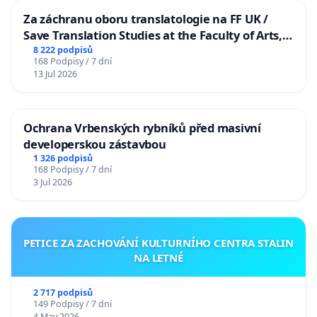
Za záchranu oboru translatologie na FF UK /
Save Translation Studies at the Faculty of Arts,
Charles University
8 222 podpisů
168 Podpisy / 7 dní
13 Jul 2026
Ochrana Vrbenských rybníků před masivní
developerskou zástavbou
1 326 podpisů
168 Podpisy / 7 dní
3 Jul 2026
PETICE ZA ZACHOVÁNÍ KULTURNÍHO CENTRA STALIN
NA LETNÉ
2 717 podpisů
149 Podpisy / 7 dní
4 May 2026