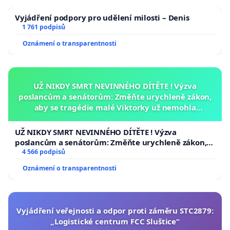
Vyjádření podpory pro udělení milosti – Denis
1 761 podpisů
Oznámení o transparentnosti
UŽ NIKDY SMRT NEVINNÉHO DÍTĚTE ! Výzva
poslancům a senátorům: Změňte urychleně zákon,
aby se tragédie malé Viktorky už nemohla
opakovat!
UŽ NIKDY SMRT NEVINNÉHO DÍTĚTE ! Výzva
poslancům a senátorům: Změňte urychleně zákon,
aby se tragédie malé Viktorky už nemohla opakovat!
4 566 podpisů
Oznámení o transparentnosti
Vyjádření veřejnosti a odpor proti záměru STC2879:
„Logistické centrum FCC Sluštice“