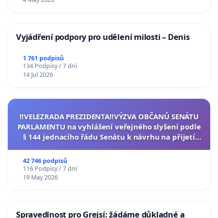
Vyjádření podpory pro udělení milosti – Denis
1 761 podpisů
134 Podpisy / 7 dní
14 Jul 2026
‼️VELEZRADA PREZIDENTA‼️VÝZVA OBČANŮ SENÁTU
PARLAMENTU na vyhlášení veřejného slyšení podle
§ 144 jednacího řádu Senátu k návrhu na přijetí
usnesení k podání ústavní žaloby na prezidenta
republiky
42 746 podpisů
116 Podpisy / 7 dní
19 May 2026
Spravedlnost pro Grejsí: žádáme důkladné a