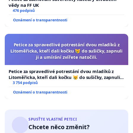
vědy na FF UK
476 podpisů
Oznámení o transparentnosti
Petice za spravedlivé potrestání dvou mladíků z
Litoměřicka, kteří dali kočku 😿 do sušičky, zapnuli
ji a umírání zvířete natočili.
Petice za spravedlivé potrestání dvou mladíků z
Litoměřicka, kteří dali kočku 😿 do sušičky, zapnuli ji
a umírání zvířete natočili.
3 754 podpisů
Oznámení o transparentnosti
SPUSŤTE VLASTNÍ PETICI
Chcete něco změnit?