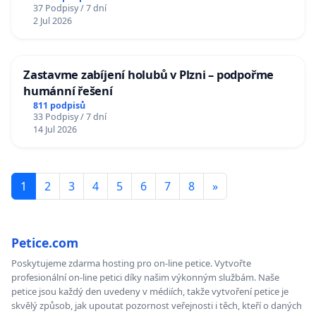
37 Podpisy / 7 dní
2 Jul 2026
Zastavme zabíjení holubů v Plzni – podpořme
humánní řešení
811 podpisů
33 Podpisy / 7 dní
14 Jul 2026
1
2
3
4
5
6
7
8
»
Petice.com
Poskytujeme zdarma hosting pro on-line petice. Vytvořte
profesionální on-line petici díky našim výkonným službám. Naše
petice jsou každý den uvedeny v médiích, takže vytvoření petice je
skvělý způsob, jak upoutat pozornost veřejnosti i těch, kteří o daných