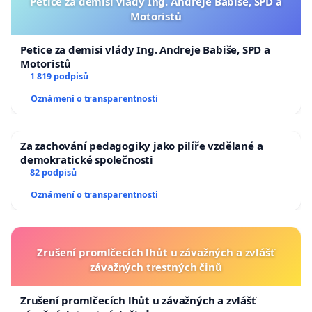
Petice za demisi vlády Ing. Andreje Babiše, SPD a
Motoristů
Petice za demisi vlády Ing. Andreje Babiše, SPD a
Motoristů
1 819 podpisů
Oznámení o transparentnosti
Za zachování pedagogiky jako pilíře vzdělané a
demokratické společnosti
82 podpisů
Oznámení o transparentnosti
Zrušení promlčecích lhůt u závažných a zvlášť
závažných trestných činů
Zrušení promlčecích lhůt u závažných a zvlášť