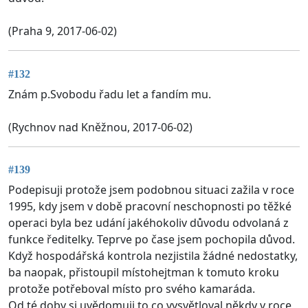
(Praha 9, 2017-06-02)
#132
Znám p.Svobodu řadu let a fandím mu.
(Rychnov nad Kněžnou, 2017-06-02)
#139
Podepisuji protože jsem podobnou situaci zažila v roce
1995, kdy jsem v době pracovní neschopnosti po těžké
operaci byla bez udání jakéhokoliv důvodu odvolaná z
funkce ředitelky. Teprve po čase jsem pochopila důvod.
Když hospodářská kontrola nezjistila žádné nedostatky,
ba naopak, přistoupil místohejtman k tomuto kroku
protože potřeboval místo pro svého kamaráda.
Od té doby si uvědomuji to co vysvětloval někdy v roce