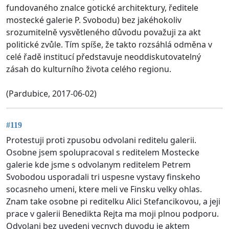
fundovaného znalce gotické architektury, ředitele
mostecké galerie P. Svobodu) bez jakéhokoliv
srozumitelně vysvětleného důvodu považuji za akt
politické zvůle. Tím spíše, že takto rozsáhlá odměna v
celé řadě institucí představuje neoddiskutovatelný
zásah do kulturního života celého regionu.
(Pardubice, 2017-06-02)
#119
Protestuji proti zpusobu odvolani reditelu galerii.
Osobne jsem spolupracoval s reditelem Mostecke
galerie kde jsme s odvolanym reditelem Petrem
Svobodou usporadali tri uspesne vystavy finskeho
socasneho umeni, ktere meli ve Finsku velky ohlas.
Znam take osobne pi reditelku Alici Stefancikovou, a jeji
prace v galerii Benedikta Rejta ma moji plnou podporu.
Odvolani bez uvedeni vecnych duvodu je aktem