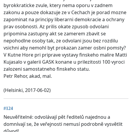
byrokkraticke zvule, ktery nema oporu v zadnem
zakonu a pouze dokazuje ze v Cechach je porad mozne
zapominat na principy liberarni demokracie a ochrany
prav osobnosti. Az prilis okate zpusob odvolani
pripomina zastupny akt se zamerem zbavit se
nepohodlne osoby tak, ze odvolani jsou bez rozdilu
vsichni aby nemohl byt prokazan zamer osbni pomsty?
V Kutne Hore pri priprave vystavy finskeho malire Matti
Kujasalo v galerii GASK konane u prilezitosti 100 vyroci
zalozeni samostatneho finskeho statu.
Petr Rehor, akad, mal.
(Helsinki, 2017-06-02)
#124
Neuvěřitelné: odvolávají pět ředitelů najednou a
domnívají se, že veřejnosti nemusí podrobně vysvětlit
důvod!