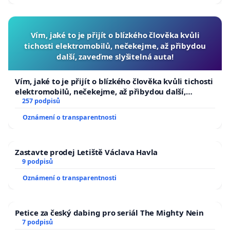
Vím, jaké to je přijít o blízkého člověka kvůli
tichosti elektromobilů, nečekejme, až přibydou
další, zaveďme slyšitelná auta!
Vím, jaké to je přijít o blízkého člověka kvůli tichosti
elektromobilů, nečekejme, až přibydou další,
zaveďme slyšitelná auta!
257 podpisů
Oznámení o transparentnosti
Zastavte prodej Letiště Václava Havla
9 podpisů
Oznámení o transparentnosti
Petice za český dabing pro seriál The Mighty Nein
7 podpisů