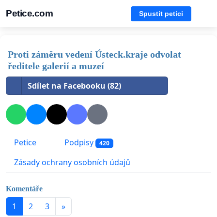
Petice.com
Spustit petici
Proti záměru vedení Ústeck.kraje odvolat
ředitele galerií a muzeí
Sdílet na Facebooku (82)
Petice
Podpisy
420
Zásady ochrany osobních údajů
Komentáře
1
2
3
»