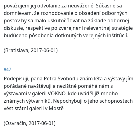
považujem jej odvolanie za neuvážené. Súčasne sa
domnievam, že rozhodovanie o obsadení odborných
postov by sa malo uskutočňovať na základe odbornej
diskusie, respektíve po zverejnení relevantnej stratégie
budúceho pôsobenia dotknutých verejných inštitúcií.
(Bratislava, 2017-06-01)
#47
Podepisuji, pana Petra Svobodu znám léta a výstavy jím
pořádané navštěvuji a nezištně pomáhá nám s
výstavami v galerii VOKNO, kde uváděl již mnoho
známých výtvarníků. Nepochybuji o jeho schopnostech
vést státní galerii v Mostě
(Osvračín, 2017-06-01)