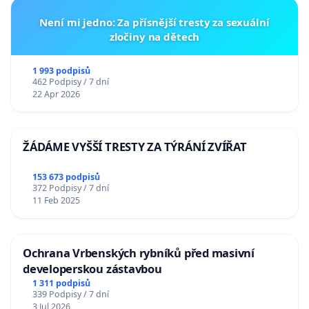
Není mi jedno: Za přísnější tresty za sexuální
zločiny na dětech
1 993 podpisů
462 Podpisy / 7 dní
22 Apr 2026
ŽÁDÁME VYŠŠÍ TRESTY ZA TÝRÁNÍ ZVÍŘAT
153 673 podpisů
372 Podpisy / 7 dní
11 Feb 2025
Ochrana Vrbenských rybníků před masivní
developerskou zástavbou
1 311 podpisů
339 Podpisy / 7 dní
3 Jul 2026