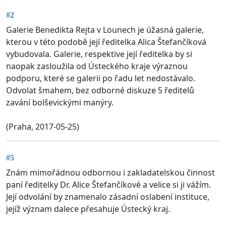
#2
Galerie Benedikta Rejta v Lounech je úžasná galerie,
kterou v této podobě její ředitelka Alica Štefančíková
vybudovala. Galerie, respektive její ředitelka by si
naopak zasloužila od Ústeckého kraje výraznou
podporu, které se galerii po řadu let nedostávalo.
Odvolat šmahem, bez odborné diskuze 5 ředitelů
zavání bolševickými manýry.
(Praha, 2017-05-25)
#5
Znám mimořádnou odbornou i zakladatelskou činnost
paní ředitelky Dr. Alice Štefančíkové a velice si ji vážím.
Její odvolání by znamenalo zásadní oslabení instituce,
jejíž význam dalece přesahuje Ústecký kraj.