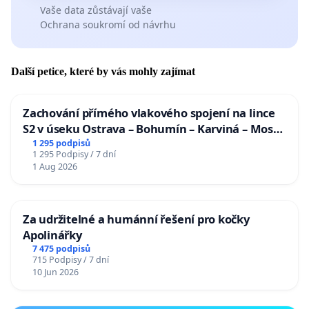
Vaše data zůstávají vaše
Ochrana soukromí od návrhu
Další petice, které by vás mohly zajímat
Zachování přímého vlakového spojení na lince
S2 v úseku Ostrava – Bohumín – Karviná – Mosty
u Jablunkova
1 295 podpisů
1 295 Podpisy / 7 dní
1 Aug 2026
Za udržitelné a humánní řešení pro kočky
Apolinářky
7 475 podpisů
715 Podpisy / 7 dní
10 Jun 2026