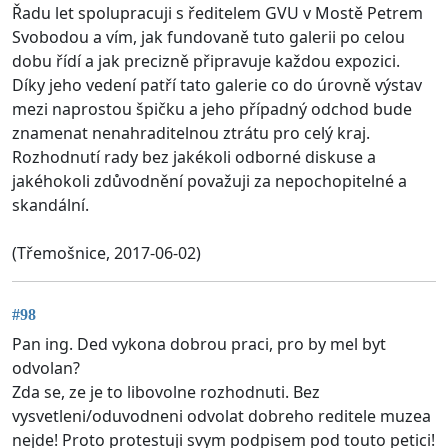
Řadu let spolupracuji s ředitelem GVU v Mostě Petrem
Svobodou a vím, jak fundovaně tuto galerii po celou
dobu řídí a jak precizně připravuje každou expozici.
Díky jeho vedení patří tato galerie co do úrovně výstav
mezi naprostou špičku a jeho případný odchod bude
znamenat nenahraditelnou ztrátu pro celý kraj.
Rozhodnutí rady bez jakékoli odborné diskuse a
jakéhokoli zdůvodnění považuji za nepochopitelné a
skandální.
(Třemošnice, 2017-06-02)
#98
Pan ing. Ded vykona dobrou praci, pro by mel byt
odvolan?
Zda se, ze je to libovolne rozhodnuti. Bez
vysvetleni/oduvodneni odvolat dobreho reditele muzea
nejde! Proto protestuji svym podpisem pod touto petici!