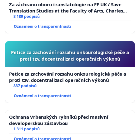
Za záchranu oboru translatologie na FF UK / Save
Translation Studies at the Faculty of Arts, Charles
University
8 189 podpisů
Oznámení o transparentnosti
Petice za zachování rozsahu onkourologické péče a
proti tzv. docentralizaci operačních výkonů
Petice za zachování rozsahu onkourologické péče a
proti tzv. docentralizaci operačních výkonů
837 podpisů
Oznámení o transparentnosti
Ochrana Vrbenských rybníků před masivní
developerskou zástavbou
1 311 podpisů
Oznámení o transparentnosti