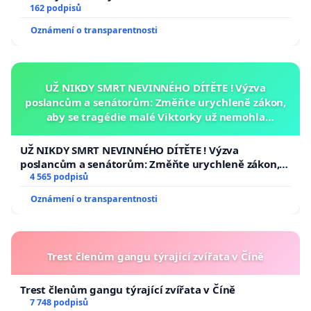
162 podpisů
Oznámení o transparentnosti
UŽ NIKDY SMRT NEVINNÉHO DÍTĚTE ! Výzva
poslancům a senátorům: Změňte urychleně zákon,
aby se tragédie malé Viktorky už nemohla
opakovat!
UŽ NIKDY SMRT NEVINNÉHO DÍTĚTE ! Výzva
poslancům a senátorům: Změňte urychleně zákon,
aby se tragédie malé Viktorky už nemohla opakovat!
4 565 podpisů
Oznámení o transparentnosti
Trest členům gangu týrající zvířata v Číně
Trest členům gangu týrající zvířata v Číně
7 748 podpisů