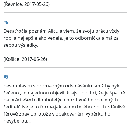
(Řevnice, 2017-05-26)
#6
Desaťročia poznám Alicu a viem, že svoju prácu vždy
robila najlepšie ako vedela, je to odborníčka a má za
sebou výsledky.
(Košice, 2017-05-26)
#9
nesouhlasím s hromadným odvoláváním aniž by bylo
řečeno ,co najednou objevili krajstí politici, že je špatně
na práci všech dlouholetých pozitivně hodnocených
ředitelů.Ne je to forma,jak se některého z nich zdánlivě
férově zbavit,protože v opakovaném výběrku ho
nevyberou...