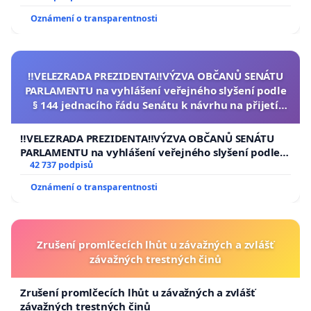
Oznámení o transparentnosti
‼️VELEZRADA PREZIDENTA‼️VÝZVA OBČANŮ SENÁTU
PARLAMENTU na vyhlášení veřejného slyšení podle
§ 144 jednacího řádu Senátu k návrhu na přijetí
usnesení k podání ústavní žaloby na prezidenta
republiky
‼️VELEZRADA PREZIDENTA‼️VÝZVA OBČANŮ SENÁTU
PARLAMENTU na vyhlášení veřejného slyšení podle §
144 jednacího řádu Senátu k návrhu na přijetí
42 737 podpisů
usnesení k podání ústavní žaloby na prezidenta
Oznámení o transparentnosti
republiky
Zrušení promlčecích lhůt u závažných a zvlášť
závažných trestných činů
Zrušení promlčecích lhůt u závažných a zvlášť
závažných trestných činů