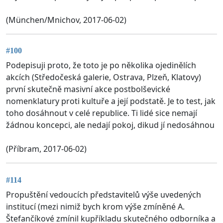
(München/Mnichov, 2017-06-02)
#100
Podepisuji proto, že toto je po několika ojedinělích
akcích (Středočeská galerie, Ostrava, Plzeň, Klatovy)
první skutečně masivní akce postbolševické
nomenklatury proti kultuře a její podstatě. Je to test, jak
toho dosáhnout v celé republice. Ti lidé sice nemají
žádnou koncepci, ale nedají pokoj, dikud jí nedosáhnou
(Příbram, 2017-06-02)
#114
Propuštění vedoucích představitelů výše uvedených
institucí (mezi nimiž bych krom výše zmíněné A.
Štefančíkové zmínil kupříkladu skutečného odborníka a