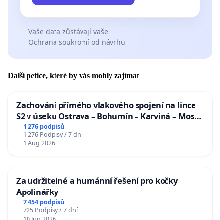
Vaše data zůstávají vaše
Ochrana soukromí od návrhu
Další petice, které by vás mohly zajímat
Zachování přímého vlakového spojení na lince
S2 v úseku Ostrava – Bohumín – Karviná – Mosty
u Jablunkova
1 276 podpisů
1 276 Podpisy / 7 dní
1 Aug 2026
Za udržitelné a humánní řešení pro kočky
Apolinářky
7 454 podpisů
725 Podpisy / 7 dní
10 Jun 2026