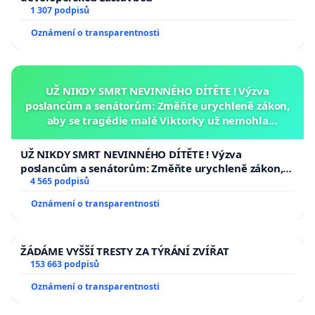
1 307 podpisů
Oznámení o transparentnosti
UŽ NIKDY SMRT NEVINNÉHO DÍTĚTE ! Výzva
poslancům a senátorům: Změňte urychleně zákon,
aby se tragédie malé Viktorky už nemohla
opakovat!
UŽ NIKDY SMRT NEVINNÉHO DÍTĚTE ! Výzva
poslancům a senátorům: Změňte urychleně zákon,
aby se tragédie malé Viktorky už nemohla opakovat!
4 565 podpisů
Oznámení o transparentnosti
ŽÁDÁME VYŠŠÍ TRESTY ZA TÝRÁNÍ ZVÍŘAT
153 663 podpisů
Oznámení o transparentnosti