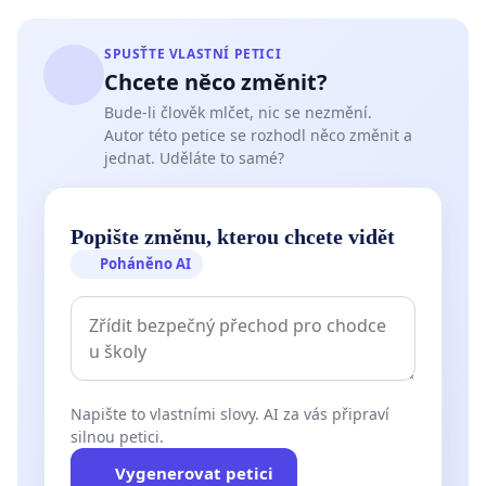
SPUSŤTE VLASTNÍ PETICI
Chcete něco změnit?
Bude-li člověk mlčet, nic se nezmění.
Autor této petice se rozhodl něco změnit a
jednat. Uděláte to samé?
Popište změnu, kterou chcete vidět
Poháněno AI
Napište to vlastními slovy. AI za vás připraví
silnou petici.
Vygenerovat petici