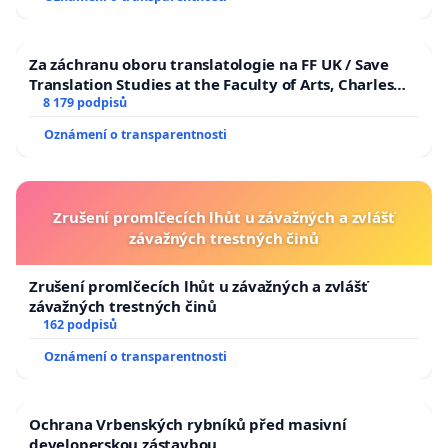
Za záchranu oboru translatologie na FF UK / Save
Translation Studies at the Faculty of Arts, Charles
University
8 179 podpisů
Oznámení o transparentnosti
Zrušení promlčecích lhůt u závažných a zvlášť
závažných trestných činů
Zrušení promlčecích lhůt u závažných a zvlášť
závažných trestných činů
162 podpisů
Oznámení o transparentnosti
Ochrana Vrbenských rybníků před masivní
developerskou zástavbou