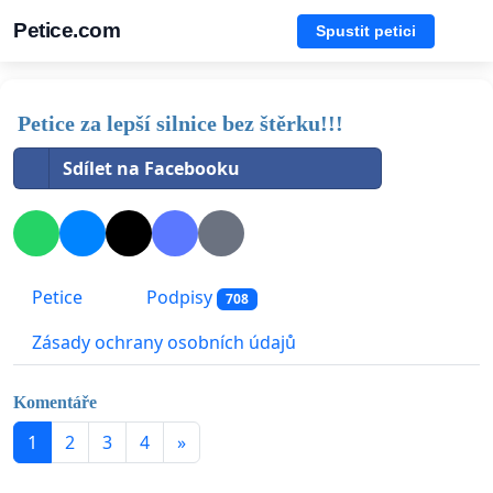
Petice.com
Spustit petici
Petice za lepší silnice bez štěrku!!!
Sdílet na Facebooku
Petice
Podpisy
708
Zásady ochrany osobních údajů
Komentáře
1
2
3
4
»