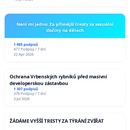
Není mi jedno: Za přísnější tresty za sexuální
zločiny na dětech
1 985 podpisů
477 Podpisy / 7 dní
22 Apr 2026
Ochrana Vrbenských rybníků před masivní
developerskou zástavbou
1 307 podpisů
378 Podpisy / 7 dní
3 Jul 2026
ŽÁDÁME VYŠŠÍ TRESTY ZA TÝRÁNÍ ZVÍŘAT