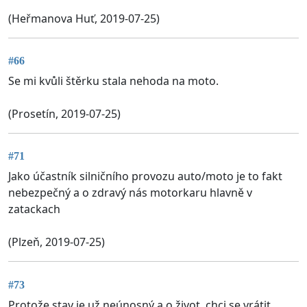
(Heřmanova Huť, 2019-07-25)
#66
Se mi kvůli štěrku stala nehoda na moto.
(Prosetín, 2019-07-25)
#71
Jako účastník silničního provozu auto/moto je to fakt
nebezpečný a o zdravý nás motorkaru hlavně v
zatackach
(Plzeň, 2019-07-25)
#73
Protože stav je už neúnosný a o život, chci se vrátit