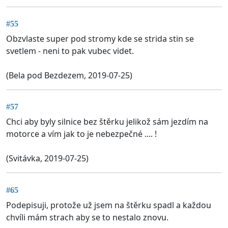
#55
Obzvlaste super pod stromy kde se strida stin se
svetlem - neni to pak vubec videt.
(Bela pod Bezdezem, 2019-07-25)
#57
Chci aby byly silnice bez štěrku jelikož sám jezdím na
motorce a vím jak to je nebezpečné .... !
(Svitávka, 2019-07-25)
#65
Podepisuji, protože už jsem na štěrku spadl a každou
chvíli mám strach aby se to nestalo znovu.