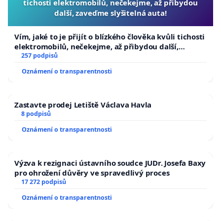
tichosti elektromobilů, nečekejme, až přibydou
další, zaveďme slyšitelná auta!
Vím, jaké to je přijít o blízkého člověka kvůli tichosti
elektromobilů, nečekejme, až přibydou další,
zaveďme slyšitelná auta!
257 podpisů
Oznámení o transparentnosti
Zastavte prodej Letiště Václava Havla
8 podpisů
Oznámení o transparentnosti
Výzva k rezignaci ústavního soudce JUDr. Josefa Baxy
pro ohrožení důvěry ve spravedlivý proces
17 272 podpisů
Oznámení o transparentnosti