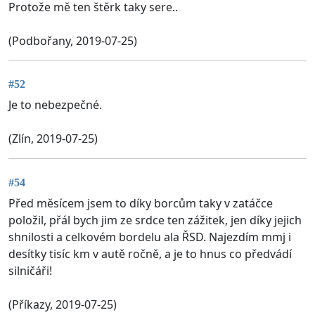
Protože mě ten štěrk taky sere..
(Podbořany, 2019-07-25)
#52
Je to nebezpečné.
(Zlín, 2019-07-25)
#54
Před měsícem jsem to díky borcům taky v zatáčce
položil, přál bych jim ze srdce ten zážitek, jen díky jejich
shnilosti a celkovém bordelu ala ŘSD. Najezdím mmj i
desítky tisíc km v autě ročně, a je to hnus co předvádí
silničáři!
(Příkazy, 2019-07-25)