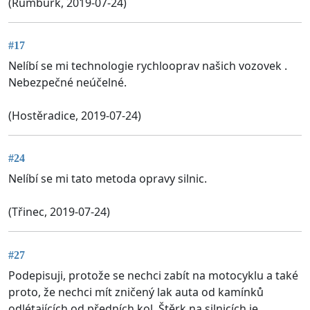
(Rumburk, 2019-07-24)
#17
Nelíbí se mi technologie rychlooprav našich vozovek .
Nebezpečné neúčelné.
(Hostěradice, 2019-07-24)
#24
Nelíbí se mi tato metoda opravy silnic.
(Třinec, 2019-07-24)
#27
Podepisuji, protože se nechci zabít na motocyklu a také
proto, že nechci mít zničený lak auta od kamínků
odlétajících od předních kol. Štěrk na silnicích je