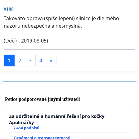
#198
Takováto oprava (spíše lepení) silnice je dle mého
názoru nebezpečná a nesmyslná.
(Děčín, 2019-08-05)
1
2
3
4
»
Petice podporované jinými uživateli
Za udržitelné a humánní řešení pro kočky
Apolinářky
7 454 podpisů
Oznámení o transparentnosti