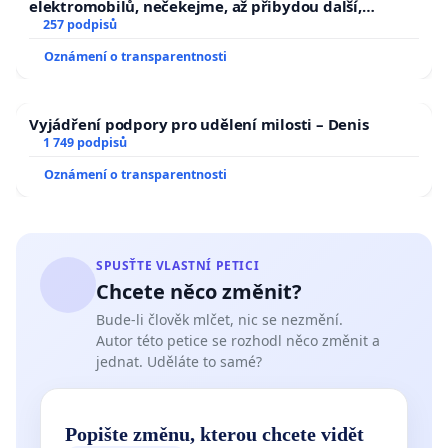
elektromobilů, nečekejme, až přibydou další,
zaveďme slyšitelná auta!
257 podpisů
Oznámení o transparentnosti
Vyjádření podpory pro udělení milosti – Denis
1 749 podpisů
Oznámení o transparentnosti
SPUSŤTE VLASTNÍ PETICI
Chcete něco změnit?
Bude-li člověk mlčet, nic se nezmění.
Autor této petice se rozhodl něco změnit a
jednat. Uděláte to samé?
Popište změnu, kterou chcete vidět