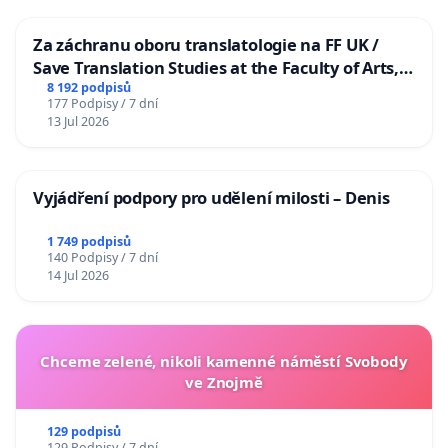
Za záchranu oboru translatologie na FF UK /
Save Translation Studies at the Faculty of Arts,
Charles University
8 192 podpisů
177 Podpisy / 7 dní
13 Jul 2026
Vyjádření podpory pro udělení milosti – Denis
1 749 podpisů
140 Podpisy / 7 dní
14 Jul 2026
Chceme zelené, nikoli kamenné náměstí Svobody
ve Znojmě
129 podpisů
129 Podpisy / 7 dní