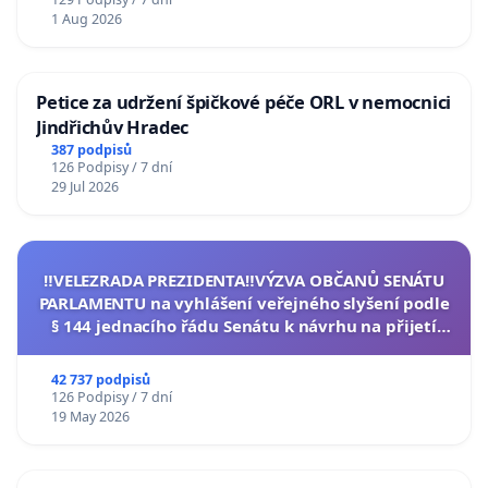
1 Aug 2026
Petice za udržení špičkové péče ORL v nemocnici
Jindřichův Hradec
387 podpisů
126 Podpisy / 7 dní
29 Jul 2026
‼️VELEZRADA PREZIDENTA‼️VÝZVA OBČANŮ SENÁTU
PARLAMENTU na vyhlášení veřejného slyšení podle
§ 144 jednacího řádu Senátu k návrhu na přijetí
usnesení k podání ústavní žaloby na prezidenta
republiky
42 737 podpisů
126 Podpisy / 7 dní
19 May 2026