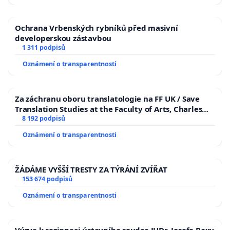
Ochrana Vrbenských rybníků před masivní
developerskou zástavbou
1 311 podpisů
Oznámení o transparentnosti
Za záchranu oboru translatologie na FF UK / Save
Translation Studies at the Faculty of Arts, Charles
University
8 192 podpisů
Oznámení o transparentnosti
ŽÁDÁME VYŠŠÍ TRESTY ZA TÝRÁNÍ ZVÍŘAT
153 674 podpisů
Oznámení o transparentnosti
Výzva k rezignaci ústavního soudce JUDr. Josefa Baxy