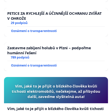
PETICE ZA RYCHLEJŠÍ A ÚČINNĚJŠÍ OCHRANU ZVÍŘAT
V OHROŽE
29 podpisů
Oznámení o transparentnosti
Zastavme zabíjení holubů v Plzni – podpořme
humánní řešení
789 podpisů
Oznámení o transparentnosti
Vím, jaké to je přijít o blízkého člověka kvůli
tichosti elektromobilů, nečekejme, až přibydou
další, zaveďme slyšitelná auta!
Vím, jaké to je přijít o blízkého člověka kvůli tichosti