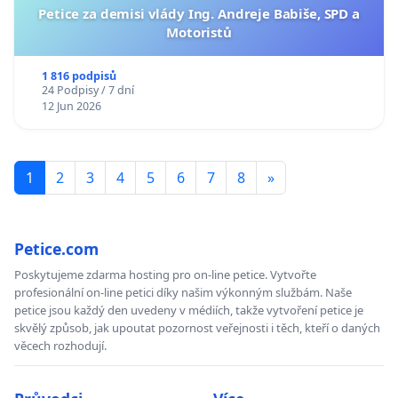
Petice za demisi vlády Ing. Andreje Babiše, SPD a
Motoristů
1 816 podpisů
24 Podpisy / 7 dní
12 Jun 2026
1
2
3
4
5
6
7
8
»
Petice.com
Poskytujeme zdarma hosting pro on-line petice. Vytvořte
profesionální on-line petici díky našim výkonným službám. Naše
petice jsou každý den uvedeny v médiích, takže vytvoření petice je
skvělý způsob, jak upoutat pozornost veřejnosti i těch, kteří o daných
věcech rozhodují.