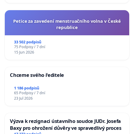
Petice za zavedení menstruačního volna v České
republice
33 502 podpisů
75 Podpisy / 7 dní
15 Jun 2026
Chceme svého ředitele
1 186 podpisů
65 Podpisy / 7 dní
23 Jul 2026
Výzva k rezignaci ústavního soudce JUDr. Josefa
Baxy pro ohrožení důvěry ve spravedlivý proces