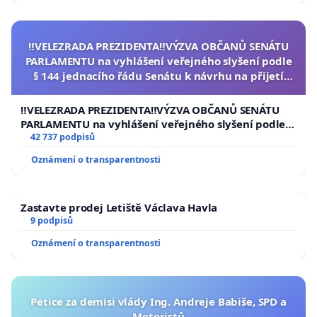
‼️VELEZRADA PREZIDENTA‼️VÝZVA OBČANŮ SENÁTU
PARLAMENTU na vyhlášení veřejného slyšení podle
§ 144 jednacího řádu Senátu k návrhu na přijetí
usnesení k podání ústavní žaloby na prezidenta
republiky
‼️VELEZRADA PREZIDENTA‼️VÝZVA OBČANŮ SENÁTU
PARLAMENTU na vyhlášení veřejného slyšení podle §
144 jednacího řádu Senátu k návrhu na přijetí
42 737 podpisů
usnesení k podání ústavní žaloby na prezidenta
Oznámení o transparentnosti
republiky
Zastavte prodej Letiště Václava Havla
9 podpisů
Oznámení o transparentnosti
Petice za demisi vlády Ing. Andreje Babiše, SPD a
Motoristů