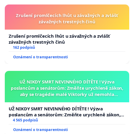
Zrušení promlčecích lhůt u závažných a zvlášť
závažných trestných činů
Zrušení promlčecích lhůt u závažných a zvlášť
závažných trestných činů
162 podpisů
Oznámení o transparentnosti
UŽ NIKDY SMRT NEVINNÉHO DÍTĚTE ! Výzva
poslancům a senátorům: Změňte urychleně zákon,
aby se tragédie malé Viktorky už nemohla
opakovat!
UŽ NIKDY SMRT NEVINNÉHO DÍTĚTE ! Výzva
poslancům a senátorům: Změňte urychleně zákon,
aby se tragédie malé Viktorky už nemohla opakovat!
4 565 podpisů
Oznámení o transparentnosti