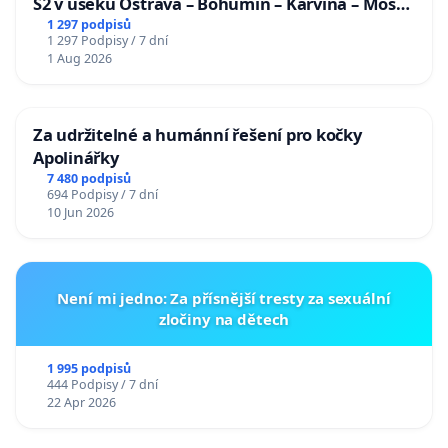
S2 v úseku Ostrava – Bohumín – Karviná – Mosty
u Jablunkova
1 297 podpisů
1 297 Podpisy / 7 dní
1 Aug 2026
Za udržitelné a humánní řešení pro kočky
Apolinářky
7 480 podpisů
694 Podpisy / 7 dní
10 Jun 2026
Není mi jedno: Za přísnější tresty za sexuální
zločiny na dětech
1 995 podpisů
444 Podpisy / 7 dní
22 Apr 2026