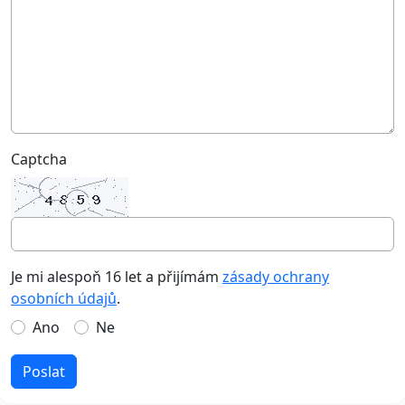
Captcha
Je mi alespoň 16 let a přijímám
zásady ochrany
osobních údajů
.
Ano
Ne
Poslat