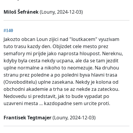
Miloš Šefránek
(Louny, 2024-12-03)
#140
Jakozto obcan Loun zijici nad "loutkacem" vyuzivam
tuto trasu kazdy den. Objizdet cele mesto prez
semafory mi prijde jako naprosta hloupost. Nereknu,
kdyby byla cesta nekdy ucpana, ale da se tam jezdit
uplne normalne a nikoho to neomezuje. Na druhou
stranu prez poledne a po poledni byva hlavni trasa
(Osvoboditelu) uplne zasekana. Nekdy je kolona od
obchodni akademie a trha se az nekde za zateckou.
Nedovedu si predstavit, jak to bude vypadat po
uzavreni mesta ... kazdopadne sem urcite proti.
Frantisek Tegtmajer
(Louny, 2024-12-03)