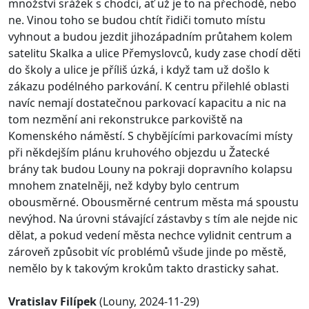
množství srážek s chodci, ať už je to na přechodě, nebo
ne. Vinou toho se budou chtít řidiči tomuto místu
vyhnout a budou jezdit jihozápadním průtahem kolem
satelitu Skalka a ulice Přemyslovců, kudy zase chodí děti
do školy a ulice je příliš úzká, i když tam už došlo k
zákazu podélného parkování. K centru přilehlé oblasti
navíc nemají dostatečnou parkovací kapacitu a nic na
tom nezmění ani rekonstrukce parkoviště na
Komenského náměstí. S chybějícími parkovacími místy
při někdejším plánu kruhového objezdu u Žatecké
brány tak budou Louny na pokraji dopravního kolapsu
mnohem znatelněji, než kdyby bylo centrum
obousměrné. Obousměrné centrum města má spoustu
nevýhod. Na úrovni stávající zástavby s tím ale nejde nic
dělat, a pokud vedení města nechce vylidnit centrum a
zároveň způsobit víc problémů všude jinde po městě,
nemělo by k takovým krokům takto drasticky sahat.
Vratislav Filípek
(Louny, 2024-11-29)