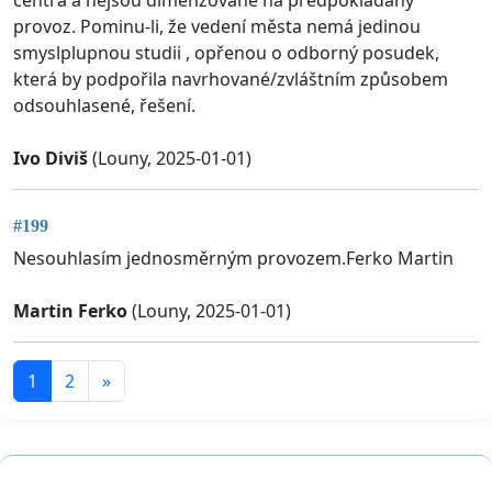
provoz. Pominu-li, že vedení města nemá jedinou
smyslplupnou studii , opřenou o odborný posudek,
která by podpořila navrhované/zvláštním způsobem
odsouhlasené, řešení.
Ivo Diviš
(Louny, 2025-01-01)
#199
Nesouhlasím jednosměrným provozem.Ferko Martin
Martin Ferko
(Louny, 2025-01-01)
1
2
»