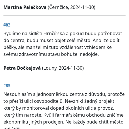
Martina Palečkova
(Černčice, 2024-11-30)
#82
Bydlíme na sídlišti Hrnčířská a pokud budu potřebovat
do centra, budu muset objet celé město. Ano lze dojít
pěšky, ale manžel mi tuto vzdálenost vzhledem ke
svému zdravotnímu stavu bohužel nedojde.
Petra Bočkajová
(Louny, 2024-11-30)
#85
Nesouhlasím s jednosměrkou centra z důvodu, protože
to přetíží ulici osvoboditelů. Nevznikl žadný projekt
který by monitoroval dopad okolních ulic a provoz,
který tím naroste. Kvůli farmářskému obchodu zničíme
ekonomiku jiných prodejen. Ne každý bude chtít město
objíždět.