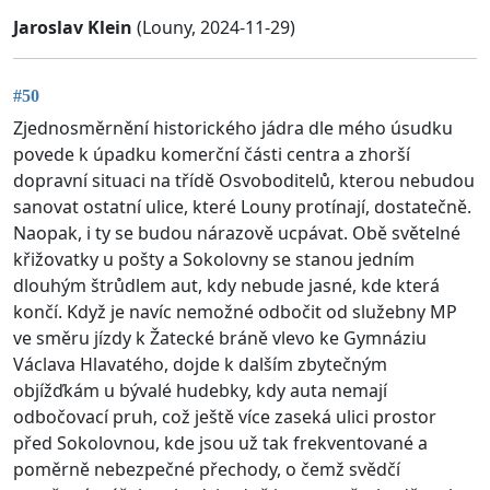
Jaroslav Klein
(Louny, 2024-11-29)
#50
Zjednosměrnění historického jádra dle mého úsudku
povede k úpadku komerční části centra a zhorší
dopravní situaci na třídě Osvoboditelů, kterou nebudou
sanovat ostatní ulice, které Louny protínají, dostatečně.
Naopak, i ty se budou nárazově ucpávat. Obě světelné
křižovatky u pošty a Sokolovny se stanou jedním
dlouhým štrůdlem aut, kdy nebude jasné, kde která
končí. Když je navíc nemožné odbočit od služebny MP
ve směru jízdy k Žatecké bráně vlevo ke Gymnáziu
Václava Hlavatého, dojde k dalším zbytečným
objížďkám u bývalé hudebky, kdy auta nemají
odbočovací pruh, což ještě více zaseká ulici prostor
před Sokolovnou, kde jsou už tak frekventované a
poměrně nebezpečné přechody, o čemž svědčí