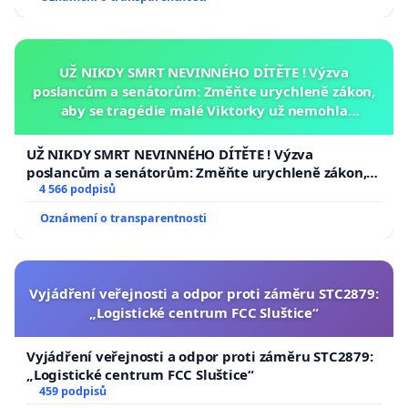
UŽ NIKDY SMRT NEVINNÉHO DÍTĚTE ! Výzva
poslancům a senátorům: Změňte urychleně zákon,
aby se tragédie malé Viktorky už nemohla
opakovat!
UŽ NIKDY SMRT NEVINNÉHO DÍTĚTE ! Výzva
poslancům a senátorům: Změňte urychleně zákon,
aby se tragédie malé Viktorky už nemohla opakovat!
4 566 podpisů
Oznámení o transparentnosti
Vyjádření veřejnosti a odpor proti záměru STC2879:
„Logistické centrum FCC Sluštice“
Vyjádření veřejnosti a odpor proti záměru STC2879:
„Logistické centrum FCC Sluštice“
459 podpisů