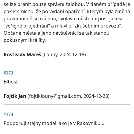
se lze bránit pouze správní žalobou. V daném případě je
pak k smíchu, že po vydání opatření, kterým byla změna
pravomocně schválena, svolává město ex post jakési
“veřejné projednání” a mluví o “zkušebním provozu”.
Občané města a jeho návštěvníci se tak stanou
pokusnými králíky.
Rostislav Mareš
(Louny, 2024-12-18)
#173
Blbost
Fojtík Jan
(
fojtiklouny@gmail.com
, 2024-12-28)
#174
Podporuji stejny model jako je v Rakovniku…