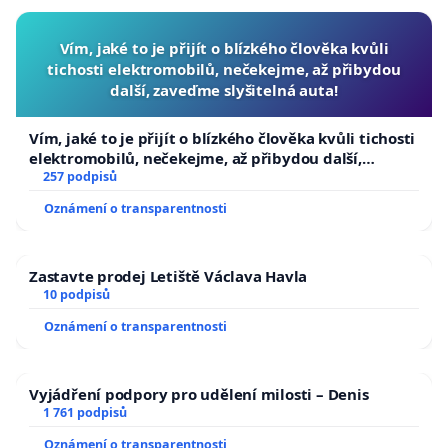
Vím, jaké to je přijít o blízkého člověka kvůli
tichosti elektromobilů, nečekejme, až přibydou
další, zaveďme slyšitelná auta!
Vím, jaké to je přijít o blízkého člověka kvůli tichosti
elektromobilů, nečekejme, až přibydou další,
zaveďme slyšitelná auta!
257 podpisů
Oznámení o transparentnosti
Zastavte prodej Letiště Václava Havla
10 podpisů
Oznámení o transparentnosti
Vyjádření podpory pro udělení milosti – Denis
1 761 podpisů
Oznámení o transparentnosti