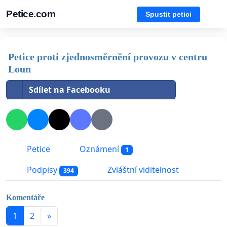
Petice.com
Spustit petici
Petice proti zjednosměrnění provozu v centru
Loun
Sdílet na Facebooku
Petice
Oznámení
1
Podpisy
Zvláštní viditelnost
394
Komentáře
1
2
»