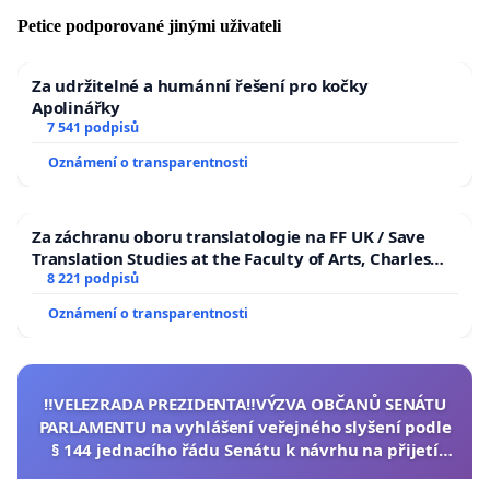
Petice podporované jinými uživateli
Za udržitelné a humánní řešení pro kočky
Apolinářky
7 541 podpisů
Oznámení o transparentnosti
Za záchranu oboru translatologie na FF UK / Save
Translation Studies at the Faculty of Arts, Charles
University
8 221 podpisů
Oznámení o transparentnosti
‼️VELEZRADA PREZIDENTA‼️VÝZVA OBČANŮ SENÁTU
PARLAMENTU na vyhlášení veřejného slyšení podle
§ 144 jednacího řádu Senátu k návrhu na přijetí
usnesení k podání ústavní žaloby na prezidenta