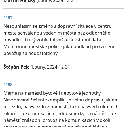
Martin Hajský
(Louny, 2024-12-31)
#197
Nesouhlasím se změnou dopravní situace v centru
města schválenou vedením města bez odborného
posudku, který zohlední veškerá vstupní data.
Monitoring městské policie jako podklad pro změnu
považuji za nedostatečný.
Štěpán Pelc
(Louny, 2024-12-31)
#198
Máme na náměstí bytové i nebytové jednotky.
Navrhované řešení zkomplikuje celou dopravu jak na
příjezdu, na výjezdu z náměstí, tak i na všech okolních
silnicích a komunkacích. Jednosměrky na náměstí a z
náměstí znásobní provoz na komunikacích v okolí
centra a nejsou dimenzované na předpokládaný