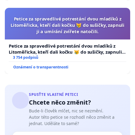
Petice za spravedlivé potrestání dvou mladíků z
Litoměřicka, kteří dali kočku 😿 do sušičky, zapnuli
ji a umírání zvířete natočili.
Petice za spravedlivé potrestání dvou mladíků z
Litoměřicka, kteří dali kočku 😿 do sušičky, zapnuli ji
a umírání zvířete natočili.
3 754 podpisů
Oznámení o transparentnosti
SPUSŤTE VLASTNÍ PETICI
Chcete něco změnit?
Bude-li člověk mlčet, nic se nezmění.
Autor této petice se rozhodl něco změnit a
jednat. Uděláte to samé?