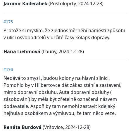
Jaromir Kaderabek
(Postoloprty, 2024-12-28)
#175
Protože si myslím, že zjednosměrnění náměstí způsobi
v ulici osvoboditelů v určité časy kolaps dopravy.
Hana Liehmová
(Louny, 2024-12-28)
#176
Nedává to smysl , budou kolony na hlavní silnici.
Pomohlo by v Hilbertovce dát zákaz stání a zastavení,
mimo dopravní obsluhu. Auta dopravní obsluhy (
zásobování) by měla být zřetelně označená názvem
dodavatele. Aspoň by tam nemohl zastavit kdejaký
hejhula s osobákem a výmluvou, že tam něco veze.
Renáta Burdová
(Vršovice, 2024-12-28)