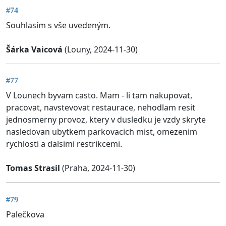
#74
Souhlasím s vše uvedeným.
Šárka Vaicová
(Louny, 2024-11-30)
#77
V Lounech byvam casto. Mam - li tam nakupovat,
pracovat, navstevovat restaurace, nehodlam resit
jednosmerny provoz, ktery v dusledku je vzdy skryte
nasledovan ubytkem parkovacich mist, omezenim
rychlosti a dalsimi restrikcemi.
Tomas Strasil
(Praha, 2024-11-30)
#79
Palečkova