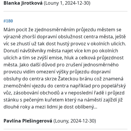
Blanka Jirotková
(Louny 1, 2024-12-30)
#180
Mám pocit že zjednosměrněním průjezdu městem se
výrazně zhorší dopravní obslužnost centra města, ještě
víc se zhustí už tak dost hustý provoz v okolních ulicích.
Donutí návštěvníky města najet více km po okolních
ulicích a tím se zvýší emise, hluk a celková průjezdnost
města. Jako další důvod pro zrušení jednosměrného
provozu vidím omezení výšky průjezdu dopravní
obsluhy do centra skrze Žateckou bránu což znamená
znemožnění vjezdu do centra například pro popelářský
vůz, zásobování obchodů a v neposlední řadě i průjezd
stánku s pečeným kuřetem který na náměstí zajíždí již
dlouhé roky a mezi lidmi je dost oblíbený…
Pavlína Plešingerová
(Louny, 2024-12-30)