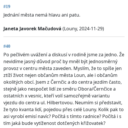
#19
Jednání města nemá hlavu ani patu.
Janeta Javorek Mačudová
(Louny, 2024-11-29)
#40
Po pečlivém uvážení a diskusí v rodině jsme za jedno. Že
nevidíme jasný důvod proč by mněl být jednosměrný
provoz v centru města zaveden. Myslím, že to spíše jen
ztíží život nejen občanům města Loun, ale i občanům
okolitých obcí. Jsem z Černčic a do centra jezdím často,
stejně jako nespočet lidí ze směru Obora/Černčice a
ostatních x vesnic, kteří volí samozřejmě variantu
vjezdu do centra ul. Hilbertovou. Neumím si představit,
že tyto kvanta lidí, pojedou přes celé Louny. Kolik pak to
asi vyrobí emisí navíc? Počítá s tímto radnice? Počítá i s
tím jaká bude vytíženost dotčených křižovatek?