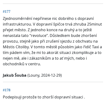
#177
Zjednosměrnění nepřinese nic dobrého s dopravní
infrastrukturou. V dopravní špičce trvá zhruba 25minut
přejet město. Z jednoho konce na druhý a to ještě
nenastala tato “revoluce”. Důsledkem bude zhoršení
provozu, stejně jako při zrušení sjezdu z obchvatu na
Městis Cítoliby. V tomto městě působím jako řidič Taxi a
tím pádem vím, že mi to akorát situaci zkomplikuje a to
nejen mě, ale i zákazníkům a to ať mých, nebo i
obchodníků v centru.
Jakub Šouba
(Louny, 2024-12-29)
#178
Podepisuji protože to zhorší dopravní situaci .