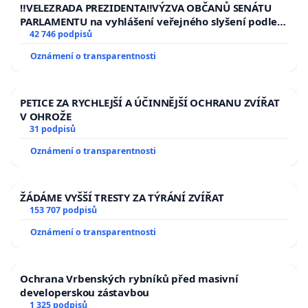
republiky
‼️VELEZRADA PREZIDENTA‼️VÝZVA OBČANŮ SENÁTU
PARLAMENTU na vyhlášení veřejného slyšení podle §
144 jednacího řádu Senátu k návrhu na přijetí
42 746 podpisů
usnesení k podání ústavní žaloby na prezidenta
Oznámení o transparentnosti
republiky
PETICE ZA RYCHLEJŠÍ A ÚČINNĚJŠÍ OCHRANU ZVÍŘAT
V OHROŽE
31 podpisů
Oznámení o transparentnosti
ŽÁDÁME VYŠŠÍ TRESTY ZA TÝRÁNÍ ZVÍŘAT
153 707 podpisů
Oznámení o transparentnosti
Ochrana Vrbenských rybníků před masivní
developerskou zástavbou
1 325 podpisů