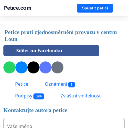
Petice.com
Spustit petici
Petice proti zjednosměrnění provozu v centru
Loun
Sdílet na Facebooku
Petice
Oznámení
1
Podpisy
Zvláštní viditelnost
394
Kontaktujte autora petice
Vaše jméno