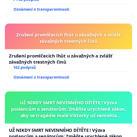
Oznámení o transparentnosti
Zrušení promlčecích lhůt u závažných a zvlášť
závažných trestných činů
Zrušení promlčecích lhůt u závažných a zvlášť
závažných trestných činů
162 podpisů
Oznámení o transparentnosti
UŽ NIKDY SMRT NEVINNÉHO DÍTĚTE ! Výzva
poslancům a senátorům: Změňte urychleně zákon,
aby se tragédie malé Viktorky už nemohla
opakovat!
UŽ NIKDY SMRT NEVINNÉHO DÍTĚTE ! Výzva
poslancům a senátorům: Změňte urychleně zákon,