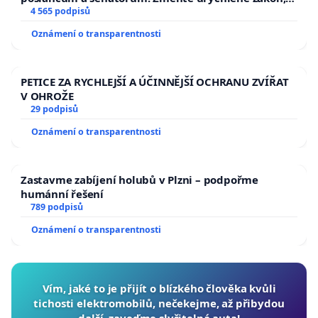
aby se tragédie malé Viktorky už nemohla opakovat!
4 565 podpisů
Oznámení o transparentnosti
PETICE ZA RYCHLEJŠÍ A ÚČINNĚJŠÍ OCHRANU ZVÍŘAT
V OHROŽE
29 podpisů
Oznámení o transparentnosti
Zastavme zabíjení holubů v Plzni – podpořme
humánní řešení
789 podpisů
Oznámení o transparentnosti
Vím, jaké to je přijít o blízkého člověka kvůli
tichosti elektromobilů, nečekejme, až přibydou