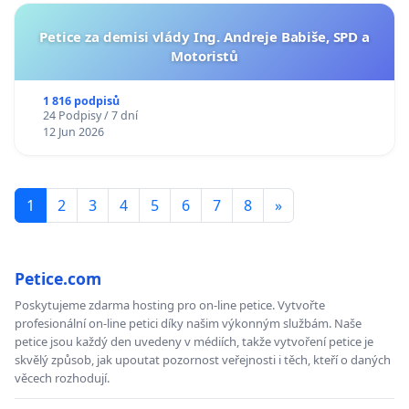
Petice za demisi vlády Ing. Andreje Babiše, SPD a
Motoristů
1 816 podpisů
24 Podpisy / 7 dní
12 Jun 2026
1
2
3
4
5
6
7
8
»
Petice.com
Poskytujeme zdarma hosting pro on-line petice. Vytvořte
profesionální on-line petici díky našim výkonným službám. Naše
petice jsou každý den uvedeny v médiích, takže vytvoření petice je
skvělý způsob, jak upoutat pozornost veřejnosti i těch, kteří o daných
věcech rozhodují.