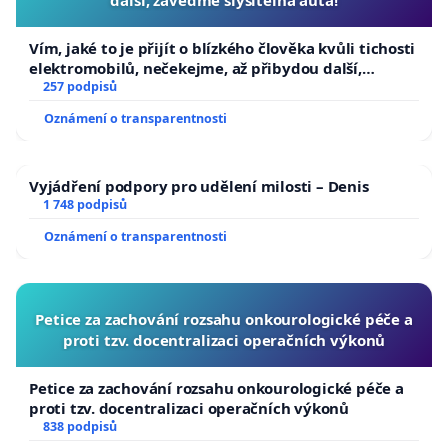
další, zaveďme slyšitelná auta!
Vím, jaké to je přijít o blízkého člověka kvůli tichosti
elektromobilů, nečekejme, až přibydou další,
zaveďme slyšitelná auta!
257 podpisů
Oznámení o transparentnosti
Vyjádření podpory pro udělení milosti – Denis
1 748 podpisů
Oznámení o transparentnosti
Petice za zachování rozsahu onkourologické péče a
proti tzv. docentralizaci operačních výkonů
Petice za zachování rozsahu onkourologické péče a
proti tzv. docentralizaci operačních výkonů
838 podpisů