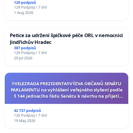
129 podpisů
129 Podpisy / 7 dní
1 Aug 2026
Petice za udržení špičkové péče ORL v nemocnici
Jindřichův Hradec
387 podpisů
126 Podpisy / 7 dní
29 Jul 2026
‼️VELEZRADA PREZIDENTA‼️VÝZVA OBČANŮ SENÁTU
PARLAMENTU na vyhlášení veřejného slyšení podle
§ 144 jednacího řádu Senátu k návrhu na přijetí
usnesení k podání ústavní žaloby na prezidenta
republiky
42 737 podpisů
126 Podpisy / 7 dní
19 May 2026