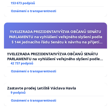
153 673 podpisů
Oznámení o transparentnosti
‼️VELEZRADA PREZIDENTA‼️VÝZVA OBČANŮ SENÁTU
PARLAMENTU na vyhlášení veřejného slyšení podle
§ 144 jednacího řádu Senátu k návrhu na přijetí
usnesení k podání ústavní žaloby na prezidenta
republiky
‼️VELEZRADA PREZIDENTA‼️VÝZVA OBČANŮ SENÁTU
PARLAMENTU na vyhlášení veřejného slyšení podle §
144 jednacího řádu Senátu k návrhu na přijetí
42 737 podpisů
usnesení k podání ústavní žaloby na prezidenta
Oznámení o transparentnosti
republiky
Zastavte prodej Letiště Václava Havla
9 podpisů
Oznámení o transparentnosti