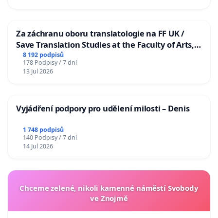
Za záchranu oboru translatologie na FF UK /
Save Translation Studies at the Faculty of Arts,
Charles University
8 192 podpisů
178 Podpisy / 7 dní
13 Jul 2026
Vyjádření podpory pro udělení milosti – Denis
1 748 podpisů
140 Podpisy / 7 dní
14 Jul 2026
Chceme zelené, nikoli kamenné náměstí Svobody
ve Znojmě