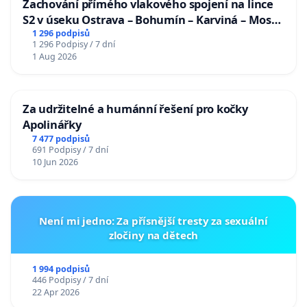
Zachování přímého vlakového spojení na lince
S2 v úseku Ostrava – Bohumín – Karviná – Mosty
u Jablunkova
1 296 podpisů
1 296 Podpisy / 7 dní
1 Aug 2026
Za udržitelné a humánní řešení pro kočky
Apolinářky
7 477 podpisů
691 Podpisy / 7 dní
10 Jun 2026
Není mi jedno: Za přísnější tresty za sexuální
zločiny na dětech
1 994 podpisů
446 Podpisy / 7 dní
22 Apr 2026