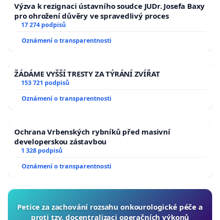
Výzva k rezignaci ústavního soudce JUDr. Josefa Baxy
pro ohrožení důvěry ve spravedlivý proces
17 274 podpisů
Oznámení o transparentnosti
ŽÁDÁME VYŠŠÍ TRESTY ZA TÝRÁNÍ ZVÍŘAT
153 721 podpisů
Oznámení o transparentnosti
Ochrana Vrbenských rybníků před masivní
developerskou zástavbou
1 328 podpisů
Oznámení o transparentnosti
Petice za zachování rozsahu onkourologické péče a
proti tzv. docentralizaci operačních výkonů