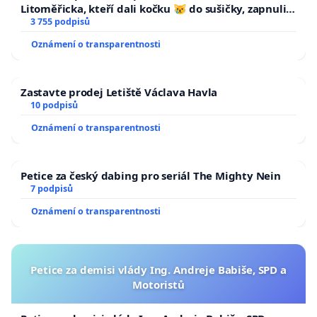
Litoměřicka, kteří dali kočku 😿 do sušičky, zapnuli ji
a umírání zvířete natočili.
3 755 podpisů
Oznámení o transparentnosti
Zastavte prodej Letiště Václava Havla
10 podpisů
Oznámení o transparentnosti
Petice za český dabing pro seriál The Mighty Nein
7 podpisů
Oznámení o transparentnosti
Petice za demisi vlády Ing. Andreje Babiše, SPD a
Motoristů