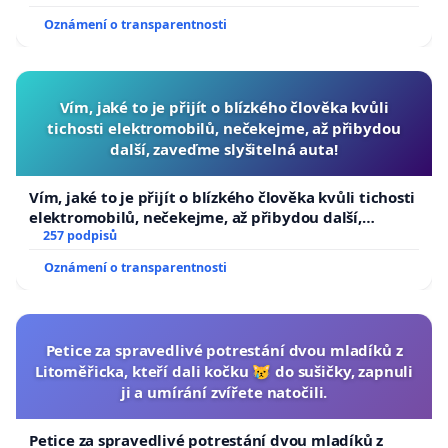
Oznámení o transparentnosti
Vím, jaké to je přijít o blízkého člověka kvůli
tichosti elektromobilů, nečekejme, až přibydou
další, zaveďme slyšitelná auta!
Vím, jaké to je přijít o blízkého člověka kvůli tichosti
elektromobilů, nečekejme, až přibydou další,
zaveďme slyšitelná auta!
257 podpisů
Oznámení o transparentnosti
Petice za spravedlivé potrestání dvou mladíků z
Litoměřicka, kteří dali kočku 😿 do sušičky, zapnuli
ji a umírání zvířete natočili.
Petice za spravedlivé potrestání dvou mladíků z