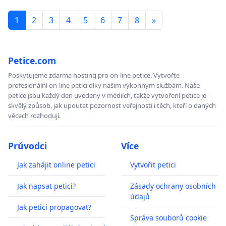
1
2
3
4
5
6
7
8
»
Petice.com
Poskytujeme zdarma hosting pro on-line petice. Vytvořte
profesionální on-line petici díky našim výkonným službám. Naše
petice jsou každý den uvedeny v médiích, takže vytvoření petice je
skvělý způsob, jak upoutat pozornost veřejnosti i těch, kteří o daných
věcech rozhodují.
Průvodci
Více
Jak zahájit online petici
Vytvořit petici
Jak napsat petici?
Zásady ochrany osobních
údajů
Jak petici propagovat?
Správa souborů cookie