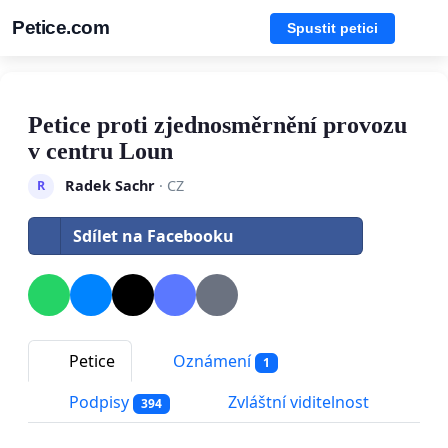
Petice.com
Spustit petici
Petice proti zjednosměrnění provozu
v centru Loun
Radek Sachr
· CZ
R
Sdílet na Facebooku
Petice
Oznámení
1
Podpisy
Zvláštní viditelnost
394