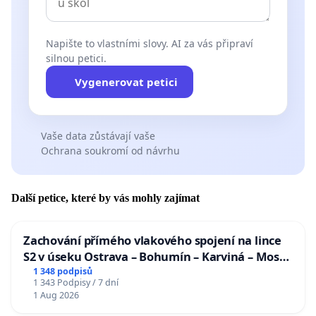
Napište to vlastními slovy. AI za vás připraví
silnou petici.
Vygenerovat petici
Vaše data zůstávají vaše
Ochrana soukromí od návrhu
Další petice, které by vás mohly zajímat
Zachování přímého vlakového spojení na lince
S2 v úseku Ostrava – Bohumín – Karviná – Mosty
u Jablunkova
1 348 podpisů
1 343 Podpisy / 7 dní
1 Aug 2026