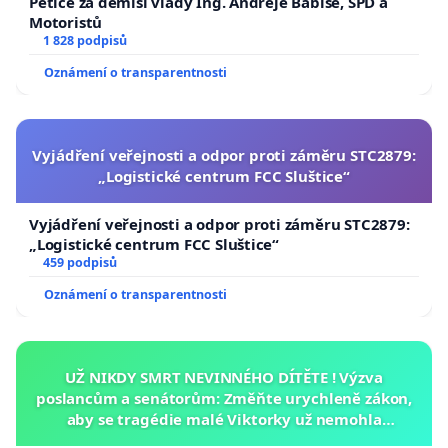
Petice za demisi vlády Ing. Andreje Babiše, SPD a
Motoristů
1 828 podpisů
Oznámení o transparentnosti
Vyjádření veřejnosti a odpor proti záměru STC2879:
„Logistické centrum FCC Sluštice“
Vyjádření veřejnosti a odpor proti záměru STC2879:
„Logistické centrum FCC Sluštice“
459 podpisů
Oznámení o transparentnosti
UŽ NIKDY SMRT NEVINNÉHO DÍTĚTE ! Výzva
poslancům a senátorům: Změňte urychleně zákon,
aby se tragédie malé Viktorky už nemohla
opakovat!