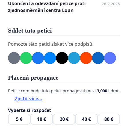
UkončenÍ a odevzdání petice proti
26.2.2025
Rozhodnutí bylo přijato bez dostatečné diskuse s
zjednosměrnění centra Loun
občany, kterých se nejvíce dotýká. Požadujeme
transparentní projednání záměru a zvážení
Sdílet tuto petici
alternativních řešení, která by lépe reflektovala
potřeby obyvatel města.
Pomozte této petici získat více podpisů.
Žádáme vedení města o:
- Přehodnocení rozhodnutí o zjednosměrnění
dopravy v centru města.
Placená propagace
- Otevřenou diskusi s občany a odborníky na
Petice.com bude tuto petici propagovat mezi
3,000
lidmi.
dopravu za účelem nalezení vyváženého řešení.
Zjistit více...
- Zavedení opatření, která budou podporovat
Vyberte si rozpočet
životaschopnost centra města a respektovat
5 €
10 €
20 €
40 €
80 €
potřeby všech skupin obyvatel.