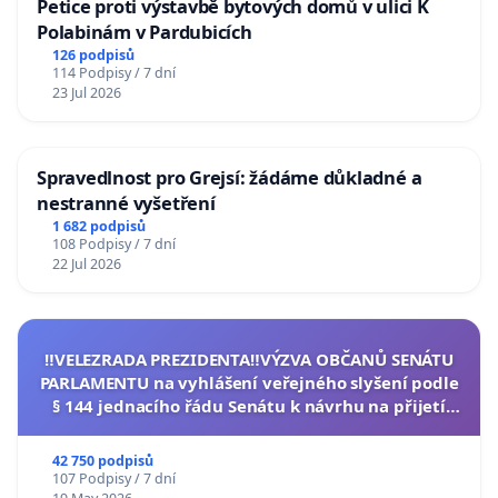
Petice proti výstavbě bytových domů v ulici K
Polabinám v Pardubicích
126 podpisů
114 Podpisy / 7 dní
23 Jul 2026
Spravedlnost pro Grejsí: žádáme důkladné a
nestranné vyšetření
1 682 podpisů
108 Podpisy / 7 dní
22 Jul 2026
‼️VELEZRADA PREZIDENTA‼️VÝZVA OBČANŮ SENÁTU
PARLAMENTU na vyhlášení veřejného slyšení podle
§ 144 jednacího řádu Senátu k návrhu na přijetí
usnesení k podání ústavní žaloby na prezidenta
republiky
42 750 podpisů
107 Podpisy / 7 dní