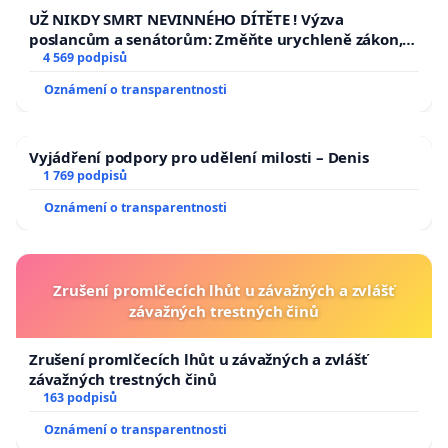
UŽ NIKDY SMRT NEVINNÉHO DÍTĚTE ! Výzva
poslancům a senátorům: Změňte urychleně zákon,
aby se tragédie malé Viktorky už nemohla opakovat!
4 569 podpisů
Oznámení o transparentnosti
Vyjádření podpory pro udělení milosti – Denis
1 769 podpisů
Oznámení o transparentnosti
Zrušení promlčecích lhůt u závažných a zvlášť
závažných trestných činů
Zrušení promlčecích lhůt u závažných a zvlášť
závažných trestných činů
163 podpisů
Oznámení o transparentnosti