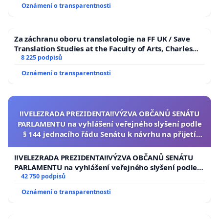
Oznámení o transparentnosti
Za záchranu oboru translatologie na FF UK / Save
Translation Studies at the Faculty of Arts, Charles
University
8 225 podpisů
Oznámení o transparentnosti
‼️VELEZRADA PREZIDENTA‼️VÝZVA OBČANŮ SENÁTU
PARLAMENTU na vyhlášení veřejného slyšení podle
§ 144 jednacího řádu Senátu k návrhu na přijetí
usnesení k podání ústavní žaloby na prezidenta
republiky
‼️VELEZRADA PREZIDENTA‼️VÝZVA OBČANŮ SENÁTU
PARLAMENTU na vyhlášení veřejného slyšení podle §
144 jednacího řádu Senátu k návrhu na přijetí
42 750 podpisů
usnesení k podání ústavní žaloby na prezidenta
Oznámení o transparentnosti
republiky