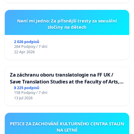
Není mi jedno: Za přísnější tresty za sexuální
zločiny na dětech
2 026 podpisů
284 Podpisy / 7 dní
22 Apr 2026
Za záchranu oboru translatologie na FF UK /
Save Translation Studies at the Faculty of Arts,
Charles University
8 225 podpisů
158 Podpisy / 7 dní
13 Jul 2026
PETICE ZA ZACHOVÁNÍ KULTURNÍHO CENTRA STALIN
NA LETNÉ