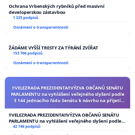
Ochrana Vrbenských rybníků před masivní
developerskou zástavbou
1 325 podpisů
Oznámení o transparentnosti
ŽÁDÁME VYŠŠÍ TRESTY ZA TÝRÁNÍ ZVÍŘAT
153 706 podpisů
Oznámení o transparentnosti
‼️VELEZRADA PREZIDENTA‼️VÝZVA OBČANŮ SENÁTU
PARLAMENTU na vyhlášení veřejného slyšení podle
§ 144 jednacího řádu Senátu k návrhu na přijetí
usnesení k podání ústavní žaloby na prezidenta
republiky
‼️VELEZRADA PREZIDENTA‼️VÝZVA OBČANŮ SENÁTU
PARLAMENTU na vyhlášení veřejného slyšení podle §
144 jednacího řádu Senátu k návrhu na přijetí
42 746 podpisů
usnesení k podání ústavní žaloby na prezidenta