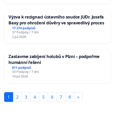
Výzva k rezignaci ústavního soudce JUDr. Josefa
Baxy pro ohrožení důvěry ve spravedlivý proces
17 274 podpisů
37 Podpisy / 7 dní
2 Jul 2026
Zastavme zabíjení holubů v Plzni – podpořme
humánní řešení
811 podpisů
33 Podpisy / 7 dní
14 Jul 2026
1
2
3
4
5
6
7
8
»