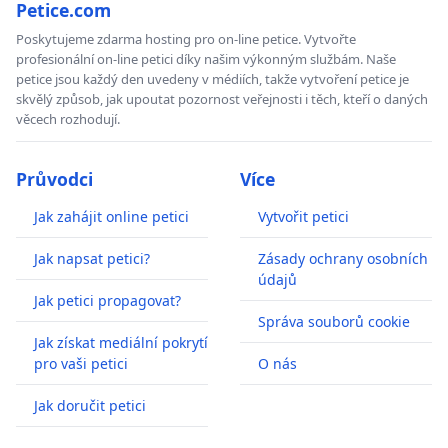
Petice.com
Poskytujeme zdarma hosting pro on-line petice. Vytvořte
profesionální on-line petici díky našim výkonným službám. Naše
petice jsou každý den uvedeny v médiích, takže vytvoření petice je
skvělý způsob, jak upoutat pozornost veřejnosti i těch, kteří o daných
věcech rozhodují.
Průvodci
Více
Jak zahájit online petici
Vytvořit petici
Jak napsat petici?
Zásady ochrany osobních
údajů
Jak petici propagovat?
Správa souborů cookie
Jak získat mediální pokrytí
pro vaši petici
O nás
Jak doručit petici