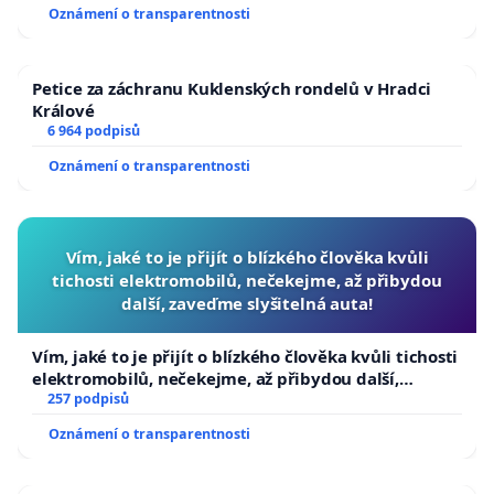
Oznámení o transparentnosti
Petice za záchranu Kuklenských rondelů v Hradci
Králové
6 964 podpisů
Oznámení o transparentnosti
Vím, jaké to je přijít o blízkého člověka kvůli
tichosti elektromobilů, nečekejme, až přibydou
další, zaveďme slyšitelná auta!
Vím, jaké to je přijít o blízkého člověka kvůli tichosti
elektromobilů, nečekejme, až přibydou další,
zaveďme slyšitelná auta!
257 podpisů
Oznámení o transparentnosti