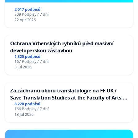
2 017 podpisů
309 Podpisy / 7 dní
22 Apr 2026
Ochrana Vrbenských rybníků před masivní
developerskou zástavbou
1 325 podpisů
167 Podpisy / 7 dní
3 Jul 2026
Za záchranu oboru translatologie na FF UK /
Save Translation Studies at the Faculty of Arts,
Charles University
8 220 podpisů
166 Podpisy / 7 dní
13 Jul 2026