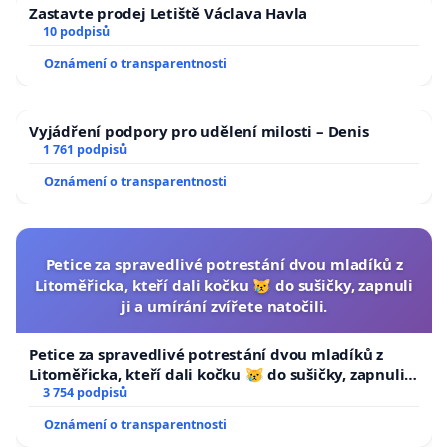
Zastavte prodej Letiště Václava Havla
10 podpisů
Oznámení o transparentnosti
Vyjádření podpory pro udělení milosti – Denis
1 761 podpisů
Oznámení o transparentnosti
Petice za spravedlivé potrestání dvou mladíků z
Litoměřicka, kteří dali kočku 😿 do sušičky, zapnuli
ji a umírání zvířete natočili.
Petice za spravedlivé potrestání dvou mladíků z
Litoměřicka, kteří dali kočku 😿 do sušičky, zapnuli ji
a umírání zvířete natočili.
3 754 podpisů
Oznámení o transparentnosti