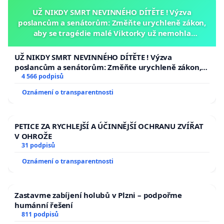
UŽ NIKDY SMRT NEVINNÉHO DÍTĚTE ! Výzva
poslancům a senátorům: Změňte urychleně zákon,
aby se tragédie malé Viktorky už nemohla
opakovat!
UŽ NIKDY SMRT NEVINNÉHO DÍTĚTE ! Výzva
poslancům a senátorům: Změňte urychleně zákon,
aby se tragédie malé Viktorky už nemohla opakovat!
4 566 podpisů
Oznámení o transparentnosti
PETICE ZA RYCHLEJŠÍ A ÚČINNĚJŠÍ OCHRANU ZVÍŘAT
V OHROŽE
31 podpisů
Oznámení o transparentnosti
Zastavme zabíjení holubů v Plzni – podpořme
humánní řešení
811 podpisů