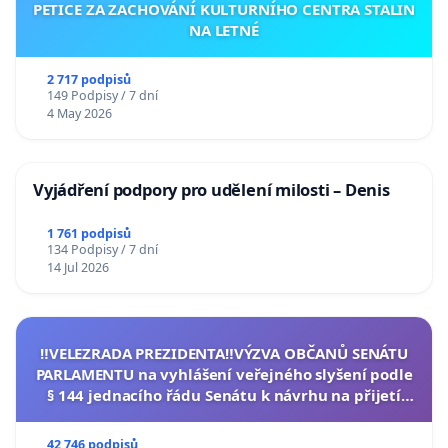
PETICE ZA ZACHOVÁNÍ KULTURNÍHO CENTRA STALIN
NA LETNÉ
2 717 podpisů
149 Podpisy / 7 dní
4 May 2026
Vyjádření podpory pro udělení milosti – Denis
1 761 podpisů
134 Podpisy / 7 dní
14 Jul 2026
‼️VELEZRADA PREZIDENTA‼️VÝZVA OBČANŮ SENÁTU
PARLAMENTU na vyhlášení veřejného slyšení podle
§ 144 jednacího řádu Senátu k návrhu na přijetí
usnesení k podání ústavní žaloby na prezidenta
republiky
42 746 podpisů