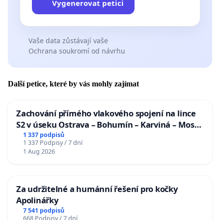
Vygenerovat petici
Vaše data zůstávají vaše
Ochrana soukromí od návrhu
Další petice, které by vás mohly zajímat
Zachování přímého vlakového spojení na lince
S2 v úseku Ostrava – Bohumín – Karviná – Mosty
u Jablunkova
1 337 podpisů
1 337 Podpisy / 7 dní
1 Aug 2026
Za udržitelné a humánní řešení pro kočky
Apolinářky
7 541 podpisů
668 Podpisy / 7 dní