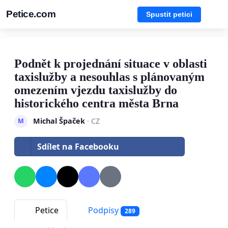
Petice.com
Spustit petici
Podnět k projednání situace v oblasti
taxislužby a nesouhlas s plánovaným
omezením vjezdu taxislužby do
historického centra města Brna
Michal Špaček
· CZ
M
Sdílet na Facebooku
Petice
Podpisy
289