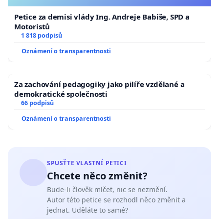
1. přehodnotilo plánované omezení vjezdu
Petice za demisi vlády Ing. Andreje Babiše, SPD a
taxislužby do historického centra
Motoristů
1 818 podpisů
2. zahájilo odbornou diskusi se zástupci taxislužeb
3. zaměřilo se na regulaci digitálních přepravních
Oznámení o transparentnosti
platforem a rozvážkových služeb
4. zvážilo zavedení systému regulace kvality
Za zachování pedagogiky jako pilíře vzdělané a
taxislužby
demokratické společnosti
66 podpisů
5. systematicky řešilo infrastrukturu taxislužby ve
městě
Oznámení o transparentnosti
⸻
SPUSŤTE VLASTNÍ PETICI
Jsme přesvědčeni, že taxislužba může být pro
Chcete něco změnit?
město Brno přínosem a reprezentativní součástí
Bude-li člověk mlčet, nic se nezmění.
Autor této petice se rozhodl něco změnit a
městské mobility, pokud je správně regulována a
jednat. Uděláte to samé?
podporována.