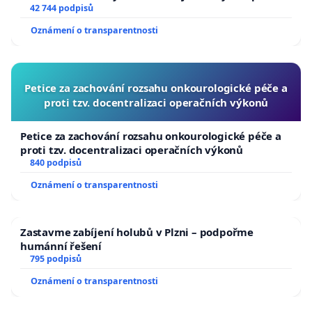
144 jednacího řádu Senátu k návrhu na přijetí
42 744 podpisů
• nízkým požadavkům na kvalifikaci řidičů
usnesení k podání ústavní žaloby na prezidenta
Oznámení o transparentnosti
• nedostatečné znalosti místopisu a města
republiky
• nedostatečné jazykové vybavenosti
• zvýšené nehodovosti
Petice za zachování rozsahu onkourologické péče a
• podezření na odvádění části zisků mimo Českou
proti tzv. docentralizaci operačních výkonů
republiku
Petice za zachování rozsahu onkourologické péče a
proti tzv. docentralizaci operačních výkonů
Tyto faktory mají přímý dopad na kvalitu služby i na
840 podpisů
podnikatelské prostředí v oblasti taxislužby.
Oznámení o transparentnosti
Místní taxislužby a jejich řidiči, kteří dlouhodobě
působí v Brně, odvádějí zde daně a vytvářejí
Zastavme zabíjení holubů v Plzni – podpořme
humánní řešení
pracovní místa, se tak dostávají do nerovného
795 podpisů
konkurenčního postavení.
Oznámení o transparentnosti
⸻