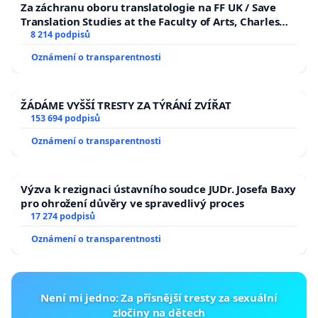
Za záchranu oboru translatologie na FF UK / Save
• vozidly digitálních přepravních platforem (Uber,
Translation Studies at the Faculty of Arts, Charles
Bolt)
University
8 214 podpisů
• vozidly rozvážkových služeb
Oznámení o transparentnosti
• tranzitní dopravou
ŽÁDÁME VYŠŠÍ TRESTY ZA TÝRÁNÍ ZVÍŘAT
Tato vozidla často:
153 694 podpisů
• zajíždějí do míst s omezeným nebo zakázaným
Oznámení o transparentnosti
vjezdem
• využívají historické centrum jako běžnou tranzitní
Výzva k rezignaci ústavního soudce JUDr. Josefa Baxy
trasu
pro ohrožení důvěry ve spravedlivý proces
• zastavují na místech, kde blokují dopravu
17 274 podpisů
Oznámení o transparentnosti
Naopak klasické taxislužby do centra města
zpravidla pouze přijedou pro zákazníka nebo jej
vysadí a centrum opustí.
Není mi jedno: Za přísnější tresty za sexuální
zločiny na dětech