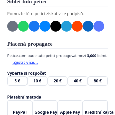
Sdílet tuto petici
• seniorů
• zdravotně handicapovaných osob
Pomozte této petici získat více podpisů.
• pacientů směřujících k lékařům
• osob se sníženou mobilitou
• návštěvníků města
Placená propagace
Taxislužba tedy zajišťuje mobilitu pro skupiny
Petice.com bude tuto petici propagovat mezi
3,000
lidmi.
obyvatel, které často nemají jinou reálnou možnost
Zjistit více...
dopravy.
Vyberte si rozpočet
Z tohoto důvodu mají taxislužby v řadě evropských
5 €
10 €
20 €
40 €
80 €
měst výjimky pro vjezd do regulovaných zón
historických center.
Platební metoda
Takový systém funguje například ve městech jako
PayPal
Google Pay
Apple Pay
Kreditní karta
Vídeň, Berlín, Paříž, Amsterdam či Barcelona.