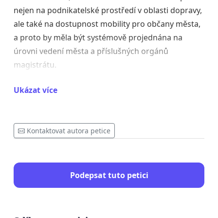
nejen na podnikatelské prostředí v oblasti dopravy,
ale také na dostupnost mobility pro občany města,
a proto by měla být systémově projednána na
úrovni vedení města a příslušných orgánů
magistrátu.
Ukázat více
⸻
Taxislužba jako součást městské mobility
Kontaktovat autora petice
Taxislužba není běžnou individuální automobilovou
dopravou. Ve všech vyspělých městech je
považována za součást městské dopravní
Podepsat tuto petici
infrastruktury, která doplňuje veřejnou dopravu.
Naše společnost denně zajišťuje přepravu: