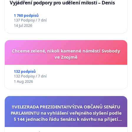
Vyjádření podpory pro udělení milosti – Denis
1 760 podpisů
137 Podpisy / 7 dní
14 Jul 2026
Chceme zelené, nikoli kamenné náměstí Svobody
ve Znojmě
132 podpisů
132 Podpisy / 7 dní
1 Aug 2026
‼️VELEZRADA PREZIDENTA‼️VÝZVA OBČANŮ SENÁTU
PARLAMENTU na vyhlášení veřejného slyšení podle
§ 144 jednacího řádu Senátu k návrhu na přijetí
usnesení k podání ústavní žaloby na prezidenta
republiky