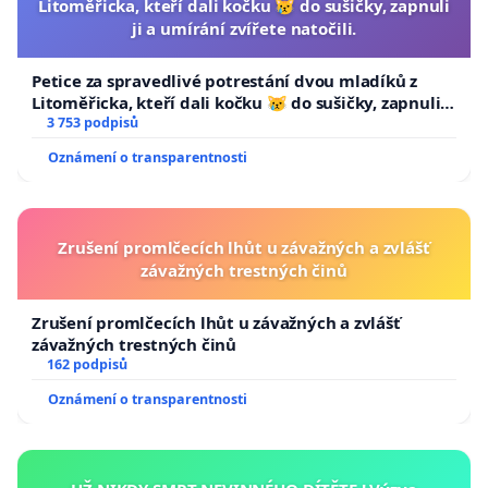
Litoměřicka, kteří dali kočku 😿 do sušičky, zapnuli
kde je taxislužba vnímána jako součást identity a
ji a umírání zvířete natočili.
reprezentace města.
Petice za spravedlivé potrestání dvou mladíků z
Litoměřicka, kteří dali kočku 😿 do sušičky, zapnuli ji
⸻
a umírání zvířete natočili.
3 753 podpisů
Oznámení o transparentnosti
Možnosti moderní regulace taxislužby
Namísto plošného omezování taxislužby by město
Zrušení promlčecích lhůt u závažných a zvlášť
mohlo zvážit zavedení moderní regulace kvality
závažných trestných činů
taxislužby, která je běžná v řadě světových měst.
Zrušení promlčecích lhůt u závažných a zvlášť
závažných trestných činů
Taková regulace by mohla zahrnovat například:
162 podpisů
• základní znalost místopisu města Brna
Oznámení o transparentnosti
• znalost dopravních regulací v historickém centru
• schopnost orientace v městské infrastruktuře i při
využití navigačních systémů