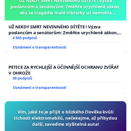
UŽ NIKDY SMRT NEVINNÉHO DÍTĚTE ! Výzva
• základní znalost českého jazyka
poslancům a senátorům: Změňte urychleně zákon,
aby se tragédie malé Viktorky už nemohla
• požadavky na profesionální vystupování řidičů
opakovat!
• požadavky na technický stav a stáří vozidel
UŽ NIKDY SMRT NEVINNÉHO DÍTĚTE ! Výzva
• emisní standardy pro vozidla pohybující se v
poslancům a senátorům: Změňte urychleně zákon,
aby se tragédie malé Viktorky už nemohla opakovat!
4 565 podpisů
centru města
Oznámení o transparentnosti
Takový systém by mohl výrazně přispět ke zvýšení
kvality taxislužby a kultivaci celého trhu.
PETICE ZA RYCHLEJŠÍ A ÚČINNĚJŠÍ OCHRANU ZVÍŘAT
V OHROŽE
30 podpisů
⸻
Oznámení o transparentnosti
Infrastruktura taxislužby
Vím, jaké to je přijít o blízkého člověka kvůli
Dalším problémem je dlouhodobý úbytek taxi
tichosti elektromobilů, nečekejme, až přibydou
stanovišť v Brně.
další, zaveďme slyšitelná auta!