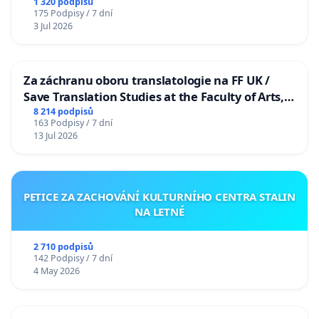
1 320 podpisů
175 Podpisy / 7 dní
3 Jul 2026
Za záchranu oboru translatologie na FF UK /
Save Translation Studies at the Faculty of Arts,
Charles University
8 214 podpisů
163 Podpisy / 7 dní
13 Jul 2026
PETICE ZA ZACHOVÁNÍ KULTURNÍHO CENTRA STALIN
NA LETNÉ
2 710 podpisů
142 Podpisy / 7 dní
4 May 2026