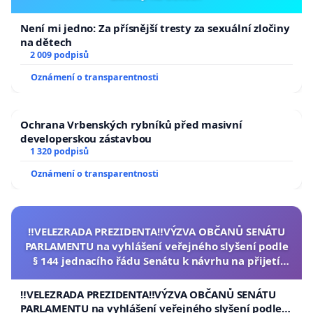
Je proto paradoxní, pokud připravovaná opatření
Není mi jedno: Za přísnější tresty za sexuální zločiny
dopadnou především na taxislužby, které centrum
na dětech
města dopravně nezatěžují dlouhodobým
2 009 podpisů
provozem.
Oznámení o transparentnosti
⸻
Ochrana Vrbenských rybníků před masivní
developerskou zástavbou
Dopady digitálních platforem na taxislužbu
1 320 podpisů
Oznámení o transparentnosti
Po vstupu digitálních platforem Uber a Bolt na
český trh došlo k výraznému rozvolnění trhu
taxislužby.
‼️VELEZRADA PREZIDENTA‼️VÝZVA OBČANŮ SENÁTU
PARLAMENTU na vyhlášení veřejného slyšení podle
§ 144 jednacího řádu Senátu k návrhu na přijetí
Tento model je založen především na tzv. flotilovém
usnesení k podání ústavní žaloby na prezidenta
systému, který v praxi vede k celé řadě problémů,
republiky
‼️VELEZRADA PREZIDENTA‼️VÝZVA OBČANŮ SENÁTU
například:
PARLAMENTU na vyhlášení veřejného slyšení podle §