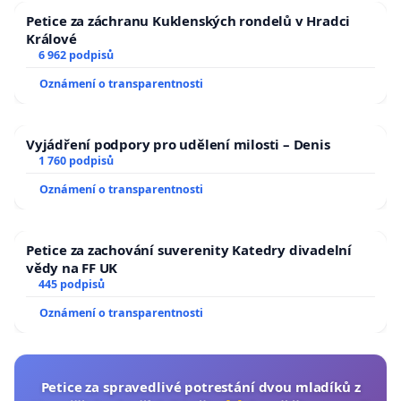
Petice za záchranu Kuklenských rondelů v Hradci
Králové
Podpora místních taxislužeb jako vizitka města
6 962 podpisů
Oznámení o transparentnosti
Taxislužba je často první službou, se kterou se
návštěvník města setká.
Vyjádření podpory pro udělení milosti – Denis
1 760 podpisů
Kvalita taxislužby proto významně ovlivňuje celkový
Oznámení o transparentnosti
obraz města.
Domníváme se, že by město mělo podporovat
Petice za zachování suverenity Katedry divadelní
vědy na FF UK
především legálně fungující místní taxislužby, které:
445 podpisů
• zaměstnávají řidiče z regionu
Oznámení o transparentnosti
• odvádějí daně v České republice
• dlouhodobě poskytují služby občanům města
Petice za spravedlivé potrestání dvou mladíků z
Takový přístup je běžný v řadě evropských měst,