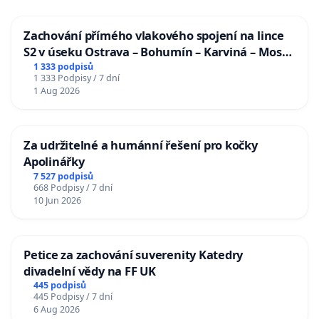
Zachování přímého vlakového spojení na lince
S2 v úseku Ostrava – Bohumín – Karviná – Mosty
u Jablunkova
1 333 podpisů
1 333 Podpisy / 7 dní
1 Aug 2026
Za udržitelné a humánní řešení pro kočky
Apolinářky
7 527 podpisů
668 Podpisy / 7 dní
10 Jun 2026
Petice za zachování suverenity Katedry
divadelní vědy na FF UK
445 podpisů
445 Podpisy / 7 dní
6 Aug 2026