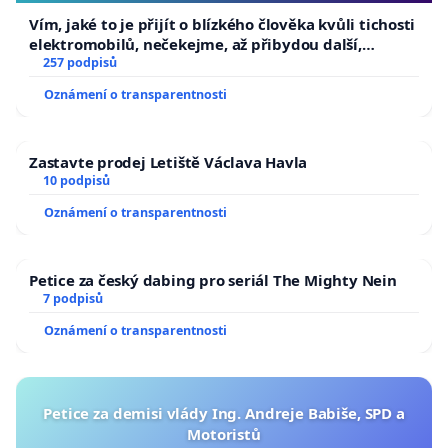
V mnoha evropských městech jsou taxi stanoviště
Vím, jaké to je přijít o blízkého člověka kvůli tichosti
elektromobilů, nečekejme, až přibydou další,
systematicky umisťována například:
zaveďme slyšitelná auta!
257 podpisů
• u železničních a autobusových nádraží
Oznámení o transparentnosti
• u nemocnic
• u hotelů a turistických lokalit
• u obchodních center
Zastavte prodej Letiště Václava Havla
10 podpisů
Oznámení o transparentnosti
V Brně však dochází spíše k opačnému trendu, kdy
taxi infrastruktura postupně mizí.
Petice za český dabing pro seriál The Mighty Nein
⸻
7 podpisů
Oznámení o transparentnosti
Návrh dalšího postupu
Vzhledem k výše uvedenému navrhujeme, aby
Petice za demisi vlády Ing. Andreje Babiše, SPD a
Motoristů
město Brno: