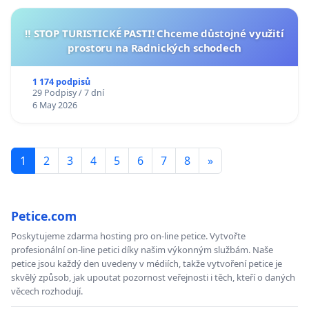
‼️ STOP TURISTICKÉ PASTI! Chceme důstojné využití
prostoru na Radnických schodech
1 174 podpisů
29 Podpisy / 7 dní
6 May 2026
1
2
3
4
5
6
7
8
»
Petice.com
Poskytujeme zdarma hosting pro on-line petice. Vytvořte
profesionální on-line petici díky našim výkonným službám. Naše
petice jsou každý den uvedeny v médiích, takže vytvoření petice je
skvělý způsob, jak upoutat pozornost veřejnosti i těch, kteří o daných
věcech rozhodují.