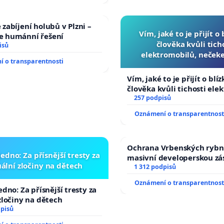
zabíjení holubů v Plzni –
Vím, jaké to je přijít o
 humánní řešení
člověka kvůli tich
isů
elektromobilů, nečeke
 o transparentnosti
přibydou další, zaveďme 
auta!
Vím, jaké to je přijít o blí
člověka kvůli tichosti ele
nečekejme, až přibydou da
257 podpisů
zaveďme slyšitelná auta!
Oznámení o transparentnost
Ochrana Vrbenských rybn
edno: Za přísnější tresty za
masivní developerskou z
ální zločiny na dětech
1 312 podpisů
Oznámení o transparentnost
edno: Za přísnější tresty za
zločiny na dětech
dpisů