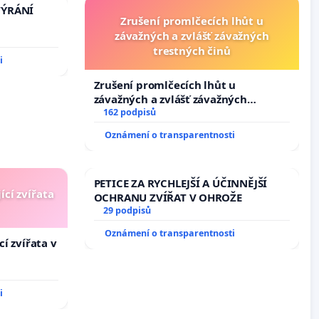
TÝRÁNÍ
Zrušení promlčecích lhůt u
závažných a zvlášť závažných
trestných činů
i
Zrušení promlčecích lhůt u
závažných a zvlášť závažných
trestných činů
162 podpisů
Oznámení o transparentnosti
PETICE ZA RYCHLEJŠÍ A ÚČINNĚJŠÍ
ící zvířata
OCHRANU ZVÍŘAT V OHROŽE
29 podpisů
Oznámení o transparentnosti
í zvířata v
i