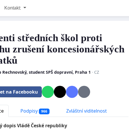
Kontakt:
nti středních škol proti
hu zrušení koncesionářských
atků
b Rechnovský, student SPŠ dopravní, Praha 1
· CZ
let na Facebooku
ce
Podpisy
Zvláštní viditelnost
966
ý dopis Vládě České republiky