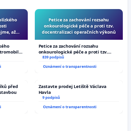
 blízkého
Petice za zachování rozsahu
osti
onkourologické péče a proti tzv.
jme, až
docentralizaci operačních výkonů
slyšitelná
zkého
Petice za zachování rozsahu
ktromobilů,
onkourologické péče a proti tzv.
lší,
docentralizaci operačních výkonů
839 podpisů
i
Oznámení o transparentnosti
íků před
Zastavte prodej Letiště Václava
ástavbou
Havla
9 podpisů
i
Oznámení o transparentnosti