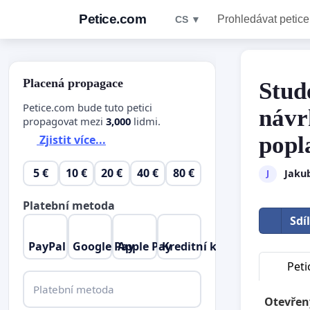
Petice.com
Prohledávat petice
CS ▼
Placená propagace
Stude
Petice.com bude tuto petici
návr
propagovat mezi
3,000
lidmi.
popl
Zjistit více...
5 €
10 €
20 €
40 €
80 €
Jaku
J
Platební metoda
Sdí
PayPal
Google Pay
Apple Pay
Kreditní karta
Peti
Platební metoda
Otevřen