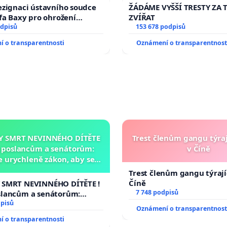
ezignaci ústavního soudce
ŽÁDÁME VYŠŠÍ TRESTY ZA 
efa Baxy pro ohrožení
ZVÍŘAT
 spravedlivý proces
odpisů
153 678 podpisů
 o transparentnosti
Oznámení o transparentnost
Y SMRT NEVINNÉHO DÍTĚTE
Trest členům gangu týraj
a poslancům a senátorům:
v Číně
 urychleně zákon, aby se
 malé Viktorky už nemohla
Trest členům gangu týrajíc
opakovat!
Číně
 SMRT NEVINNÉHO DÍTĚTE !
7 748 podpisů
slancům a senátorům:
rychleně zákon, aby se
dpisů
Oznámení o transparentnost
 malé Viktorky už nemohla
 o transparentnosti
!