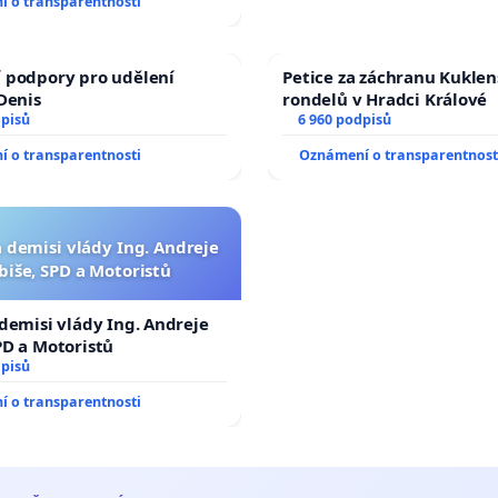
 o transparentnosti
 podpory pro udělení
Petice za záchranu Kukle
 Denis
rondelů v Hradci Králové
dpisů
6 960 podpisů
 o transparentnosti
Oznámení o transparentnost
a demisi vlády Ing. Andreje
biše, SPD a Motoristů
 demisi vlády Ing. Andreje
PD a Motoristů
dpisů
 o transparentnosti