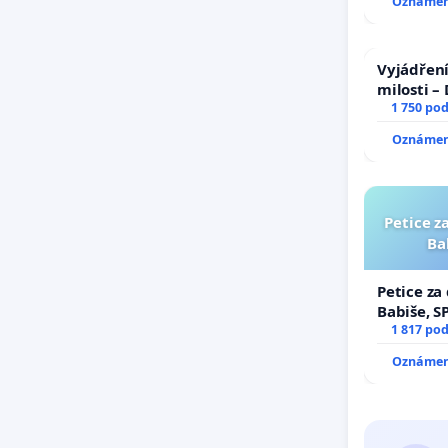
Oznámení
Vyjádření
milosti –
1 750 po
Oznámení
Petice z
Ba
Petice za
Babiše, S
1 817 po
Oznámení