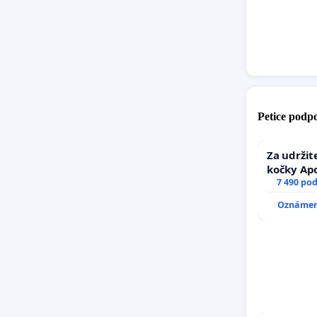
Petice podpo
Za udržit
kočky Ap
7 490 po
Oznámení