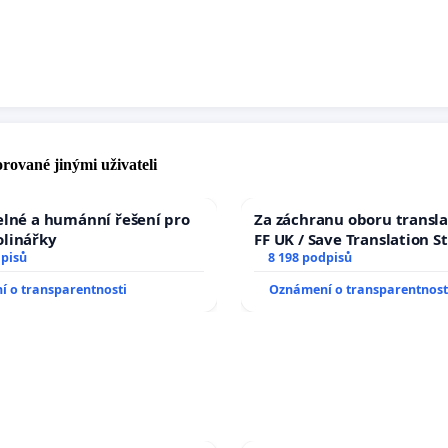
rované jinými uživateli
elné a humánní řešení pro
Za záchranu oboru transla
olinářky
FF UK / Save Translation S
dpisů
the Faculty of Arts, Charle
8 198 podpisů
University
 o transparentnosti
Oznámení o transparentnost