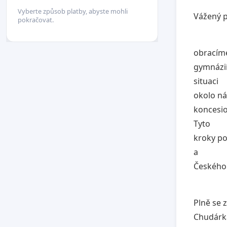
Vyberte způsob platby, abyste mohli
Vážený p
pokračovat.
obracíme
gymnázií
situaci
okolo ná
koncesio
Tyto
kroky po
a
Českého 
Plně se 
Chudárka