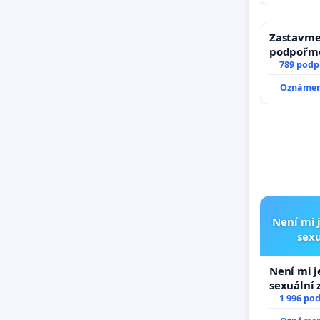
Zastavme 
podpořme
789 podp
Oznámení
Není mi j
sexu
Není mi j
sexuální 
1 996 po