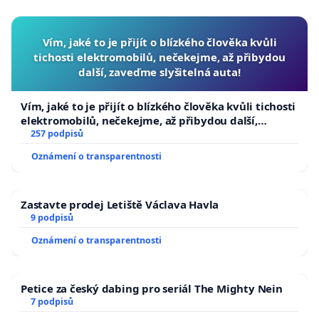
Spolek Rozalio – Rodiče za lepší informovanost a
svobodnou volbu v očkování ve spolupráci s
Vím, jaké to je přijít o blízkého člověka kvůli
tichosti elektromobilů, nečekejme, až přibydou
Institutem práva a občanských svobod Pro
další, zaveďme slyšitelná auta!
Libertate a Sdružením mikrobiologů, imunologů a
statistiků SMIS pořádá
tiskovou konferenci k této
Vím, jaké to je přijít o blízkého člověka kvůli tichosti
problematice dne 2. října 2025 v 16:00 v kavárně
elektromobilů, nečekejme, až přibydou další,
zaveďme slyšitelná auta!
257 podpisů
Liberál v Praze - Holešovicích.
Oznámení o transparentnosti
Žádáme subjekty kandidující ve volbách, aby
voličům včas sdělili své jasné stanovisko, jak se staví
Zastavte prodej Letiště Václava Havla
k otázkám tlaku na proočkovanost populace, jehož
9 podpisů
jsme ze strany ministerstva zdravotnictví svědky. O
Oznámení o transparentnosti
vašem postoji budeme rádi na tiskové konferenci
informovat vaše voliče.
Petice za český dabing pro seriál The Mighty Nein
S úctou,
7 podpisů