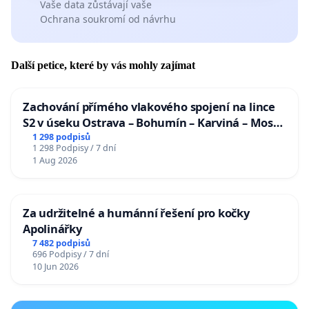
Vaše data zůstávají vaše
Ochrana soukromí od návrhu
Další petice, které by vás mohly zajímat
Zachování přímého vlakového spojení na lince
S2 v úseku Ostrava – Bohumín – Karviná – Mosty
u Jablunkova
1 298 podpisů
1 298 Podpisy / 7 dní
1 Aug 2026
Za udržitelné a humánní řešení pro kočky
Apolinářky
7 482 podpisů
696 Podpisy / 7 dní
10 Jun 2026