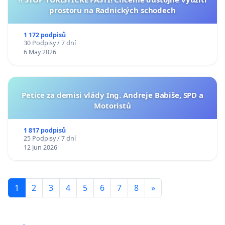
prostoru na Radnických schodech
1 172 podpisů
30 Podpisy / 7 dní
6 May 2026
Petice za demisi vlády Ing. Andreje Babiše, SPD a
Motoristů
1 817 podpisů
25 Podpisy / 7 dní
12 Jun 2026
1
2
3
4
5
6
7
8
»