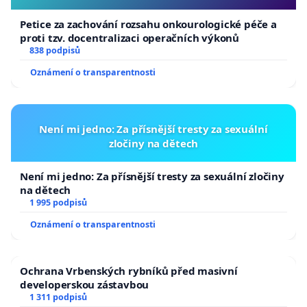
redukuje prevenci jen na očkování. Požadujeme,
aby strategie prevence byla postavena na širších
Petice za zachování rozsahu onkourologické péče a
proti tzv. docentralizaci operačních výkonů
obecně aplikovatelných zásadách, nikoli jen na
838 podpisů
očkování, které vyžaduje přísně individuální
Oznámení o transparentnosti
přístup.
Vyloučení střetu zájmů:
Odborníci zapojení do
Není mi jedno: Za přísnější tresty za sexuální
tvorby strategie musí prokázat, že nejsou ve střetu
zločiny na dětech
zájmů. Jsou-li do tvorby zapojeny i soukromé
spolky, natož entity bez právní subjektivity jako
Není mi jedno: Za přísnější tresty za sexuální zločiny
například Česká vakcinologická společnost, musí
na dětech
1 995 podpisů
být vyloučeno, že jejich členové nehájí zájmy
Oznámení o transparentnosti
výrobců vakcín či jiných firem, což by mohlo být v
rozporu se zájmy občanů.
Ochrana Vrbenských rybníků před masivní
Odpovědnost lékaře za provedený zákrok:
developerskou zástavbou
Odmítáme plány na možnost očkování lékaři všech
1 311 podpisů