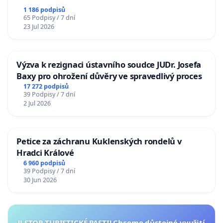
1 186 podpisů
65 Podpisy / 7 dní
23 Jul 2026
Výzva k rezignaci ústavního soudce JUDr. Josefa
Baxy pro ohrožení důvěry ve spravedlivý proces
17 272 podpisů
39 Podpisy / 7 dní
2 Jul 2026
Petice za záchranu Kuklenských rondelů v
Hradci Králové
6 960 podpisů
39 Podpisy / 7 dní
30 Jun 2026
‼️ STOP TURISTICKÉ PASTI! Chceme důstojné využití