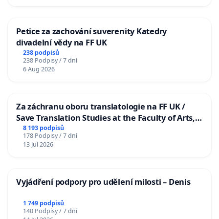
Petice za zachování suverenity Katedry
divadelní vědy na FF UK
238 podpisů
238 Podpisy / 7 dní
6 Aug 2026
Za záchranu oboru translatologie na FF UK /
Save Translation Studies at the Faculty of Arts,
Charles University
8 193 podpisů
178 Podpisy / 7 dní
13 Jul 2026
Vyjádření podpory pro udělení milosti – Denis
1 749 podpisů
140 Podpisy / 7 dní