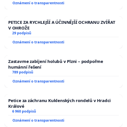
Oznámení o transparentnosti
volby a práva na ochranu zdraví a rodinného života.
Vyzýváme vás, abyste:
PETICE ZA RYCHLEJŠÍ A ÚČINNĚJŠÍ OCHRANU ZVÍŘAT
V OHROŽE
- Oficiálně zveřejnili a podrobili veřejné diskusi
29 podpisů
všechny detaily Národní očkovací strategie.
Oznámení o transparentnosti
- Zajistili, že zdravotní péče zůstane rovnocenně
dostupná pro všechny bez ohledu na očkovací
Zastavme zabíjení holubů v Plzni – podpořme
status.
humánní řešení
789 podpisů
- Zabránili jakémukoli nátlaku na občany, lékaře,
Oznámení o transparentnosti
zaměstnavatele a další skupiny v souvislosti s
očkováním.
Petice za záchranu Kuklenských rondelů v Hradci
Králové
- Jasně deklarovali svůj postoj k této strategii před
6 960 podpisů
nadcházejícími volbami, aby voliči mohli učinit
Oznámení o transparentnosti
informované rozhodnutí.