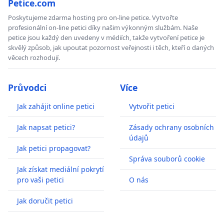
Petice.com
Poskytujeme zdarma hosting pro on-line petice. Vytvořte
profesionální on-line petici díky našim výkonným službám. Naše
petice jsou každý den uvedeny v médiích, takže vytvoření petice je
skvělý způsob, jak upoutat pozornost veřejnosti i těch, kteří o daných
věcech rozhodují.
Průvodci
Více
Jak zahájit online petici
Vytvořit petici
Jak napsat petici?
Zásady ochrany osobních
údajů
Jak petici propagovat?
Správa souborů cookie
Jak získat mediální pokrytí
pro vaši petici
O nás
Jak doručit petici