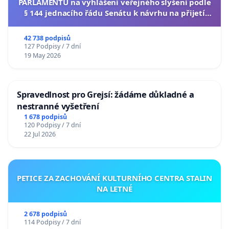
PARLAMENTU na vyhlášení veřejného slyšení podle
§ 144 jednacího řádu Senátu k návrhu na přijetí
usnesení k podání ústavní žaloby na prezidenta
republiky
42 738 podpisů
127 Podpisy / 7 dní
19 May 2026
Spravedlnost pro Grejsí: žádáme důkladné a
nestranné vyšetření
1 678 podpisů
120 Podpisy / 7 dní
22 Jul 2026
PETICE ZA ZACHOVÁNÍ KULTURNÍHO CENTRA STALIN
NA LETNÉ
2 678 podpisů
114 Podpisy / 7 dní