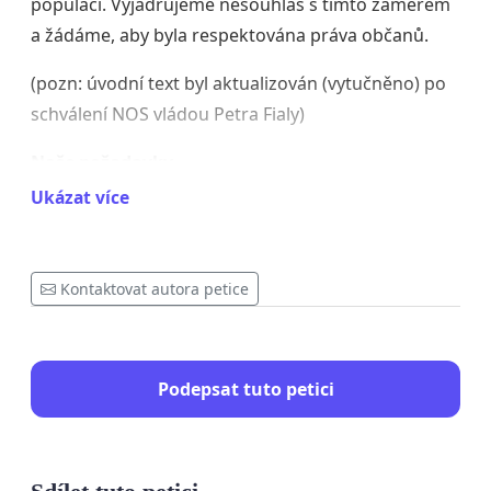
populaci. Vyjadřujeme nesouhlas s tímto záměrem
a žádáme, aby byla respektována práva občanů.
(pozn: úvodní text byl aktualizován (vytučněno) po
schválení NOS vládou Petra Fialy)
Naše požadavky
Ukázat více
Transparentní veřejná debata:
Národní očkovací
strategie musí být připravována otevřeně, s
aktivním zapojením veřejnosti, jíž se přímo dotkne.
Kontaktovat autora petice
Požadujeme, aby byly všechny záměry strategie
představeny občanům a podrobeny široké diskusi
před jejím přijetím.
Podepsat tuto petici
Zákaz diskriminace pojištěnců na základě
očkování:
Nesouhlasíme s plánem zavádět výhody
pro očkované pojištěnce na úkor neočkovaných,