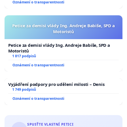
Oznámení o transparentnosti
Spolek Rozalio, Institut Pro Libertate a Sdružení
mikrobiologů, imunologů a statistiků SMIS
Petice za demisi vlády Ing. Andreje Babiše, SPD a
Jménem občanů České republiky
Motoristů
Podepište tuto petici a sdílejte ji, abychom
Petice za demisi vlády Ing. Andreje Babiše, SPD a
společně zajistili, že hlas občanů bude slyšet!
Motoristů
1 817 podpisů
Svou podporu můžete vyjádřit i prostřednictvím
Oznámení o transparentnosti
transparentního účtu 2600037973/2010,
variabilní symbol 202509.
Vyjádření podpory pro udělení milosti – Denis
1 749 podpisů
Oznámení o transparentnosti
SPUSŤTE VLASTNÍ PETICI