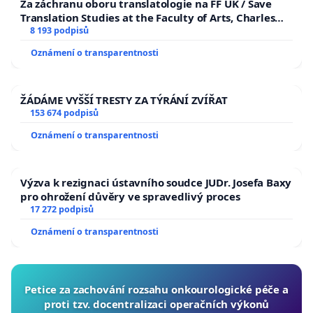
Za záchranu oboru translatologie na FF UK / Save
rozhodování lékařů musí být výhradně zdraví a
Translation Studies at the Faculty of Arts, Charles
University
8 193 podpisů
blaho každého jednotlivého pacienta, nikoli
finanční pobídky. Odmítáme, aby byli lékaři nuceni
Oznámení o transparentnosti
tlačit pacienty k očkování bez ohledu na jejich
individualni potřeby či získanou postinfekční
ŽÁDÁME VYŠŠÍ TRESTY ZA TÝRÁNÍ ZVÍŘAT
imunitu. Hodnocení lékařů podle míry
153 674 podpisů
proočkovanosti jejich pacientů představuje
Oznámení o transparentnosti
nepřímou diskriminaci – lékař je odpovědný za
odbornou péči, nikoli za rozhodnutí pacienta.
Výzva k rezignaci ústavního soudce JUDr. Josefa Baxy
Naopak žádáme, aby byla lékařům umožněna
pro ohrožení důvěry ve spravedlivý proces
svobodná diskuse s pacienty na téma rizik
17 272 podpisů
vakcinace.
Oznámení o transparentnosti
Důraz na komplexní prevenci:
Strategie ignoruje
prokázaně efektivní metody prevence, jako jsou
Petice za zachování rozsahu onkourologické péče a
zdravý životní styl, sport, výživa a omezení stresu a
proti tzv. docentralizaci operačních výkonů