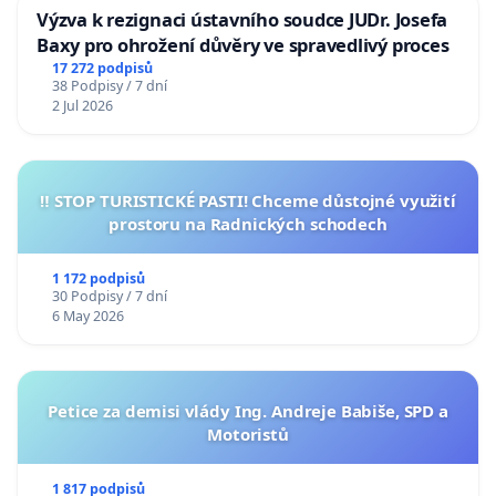
Výzva k rezignaci ústavního soudce JUDr. Josefa
Baxy pro ohrožení důvěry ve spravedlivý proces
17 272 podpisů
38 Podpisy / 7 dní
2 Jul 2026
‼️ STOP TURISTICKÉ PASTI! Chceme důstojné využití
prostoru na Radnických schodech
1 172 podpisů
30 Podpisy / 7 dní
6 May 2026
Petice za demisi vlády Ing. Andreje Babiše, SPD a
Motoristů
1 817 podpisů