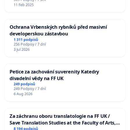
11 Feb 2025
Ochrana Vrbenských rybníků před masivní
developerskou zástavbou
1 311 podpisů
256 Podpisy / 7 dní
3 Jul 2026
Petice za zachování suverenity Katedry
divadelní vědy na FF UK
249 podpisů
249 Podpisy / 7 dní
6 Aug 2026
Za záchranu oboru translatologie na FF UK /
Save Translation Studies at the Faculty of Arts,
Charles University
8 194 podpisů