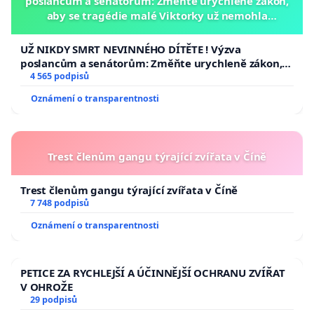
poslancům a senátorům: Změňte urychleně zákon,
aby se tragédie malé Viktorky už nemohla
opakovat!
UŽ NIKDY SMRT NEVINNÉHO DÍTĚTE ! Výzva
poslancům a senátorům: Změňte urychleně zákon,
aby se tragédie malé Viktorky už nemohla opakovat!
4 565 podpisů
Oznámení o transparentnosti
Trest členům gangu týrající zvířata v Číně
Trest členům gangu týrající zvířata v Číně
7 748 podpisů
Oznámení o transparentnosti
PETICE ZA RYCHLEJŠÍ A ÚČINNĚJŠÍ OCHRANU ZVÍŘAT
V OHROŽE
29 podpisů