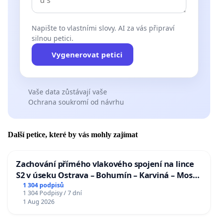
Napište to vlastními slovy. AI za vás připraví
silnou petici.
Vygenerovat petici
Vaše data zůstávají vaše
Ochrana soukromí od návrhu
Další petice, které by vás mohly zajímat
Zachování přímého vlakového spojení na lince
S2 v úseku Ostrava – Bohumín – Karviná – Mosty
u Jablunkova
1 304 podpisů
1 304 Podpisy / 7 dní
1 Aug 2026