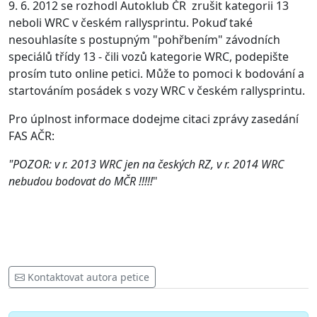
9. 6. 2012 se rozhodl Autoklub ČR zrušit kategorii 13
neboli WRC v českém rallysprintu. Pokuď také
nesouhlasíte s postupným "pohřbením" závodních
speciálů třídy 13 - čili vozů kategorie WRC, podepište
prosím tuto online petici. Může to pomoci k bodování a
startováním posádek s vozy WRC v českém rallysprintu.
Pro úplnost informace dodejme citaci zprávy zasedání
FAS AČR:
"POZOR: v r. 2013 WRC jen na českých RZ, v r. 2014 WRC
nebudou bodovat do MČR !!!!!
"
Kontaktovat autora petice