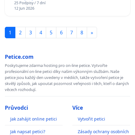
25 Podpisy / 7 dní
12 Jun 2026
1
2
3
4
5
6
7
8
»
Petice.com
Poskytujeme zdarma hosting pro on-line petice. Vytvořte
profesionální on-line petici díky našim výkonným službám. Naše
petice jsou každý den uvedeny v médiích, takže vytvoření petice je
skvělý způsob, jak upoutat pozornost veřejnosti i těch, kteří o daných
věcech rozhodují.
Průvodci
Více
Jak zahájit online petici
Vytvořit petici
Jak napsat petici?
Zásady ochrany osobních