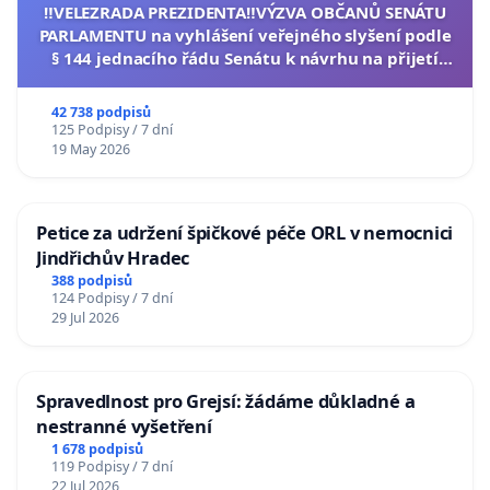
‼️VELEZRADA PREZIDENTA‼️VÝZVA OBČANŮ SENÁTU
PARLAMENTU na vyhlášení veřejného slyšení podle
§ 144 jednacího řádu Senátu k návrhu na přijetí
usnesení k podání ústavní žaloby na prezidenta
republiky
42 738 podpisů
125 Podpisy / 7 dní
19 May 2026
Petice za udržení špičkové péče ORL v nemocnici
Jindřichův Hradec
388 podpisů
124 Podpisy / 7 dní
29 Jul 2026
Spravedlnost pro Grejsí: žádáme důkladné a
nestranné vyšetření
1 678 podpisů
119 Podpisy / 7 dní
22 Jul 2026