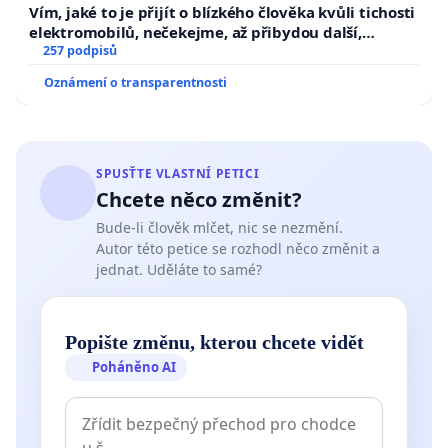
Vím, jaké to je přijít o blízkého člověka kvůli tichosti
elektromobilů, nečekejme, až přibydou další,
zaveďme slyšitelná auta!
257 podpisů
Oznámení o transparentnosti
SPUSŤTE VLASTNÍ PETICI
Chcete něco změnit?
Bude-li člověk mlčet, nic se nezmění.
Autor této petice se rozhodl něco změnit a
jednat. Uděláte to samé?
Popište změnu, kterou chcete vidět
Poháněno AI