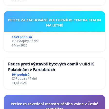
PETICE ZA ZACHOVÁNÍ KULTURNÍHO CENTRA STALIN
NA LETNÉ
2 679 podpisů
115 Podpisy / 7 dní
4 May 2026
Petice proti výstavbě bytových domů v ulici K
Polabinám v Pardubicích
104 podpisů
93 Podpisy / 7 dní
23 Jul 2026
Petice za zavedení menstruačního volna v České
republice