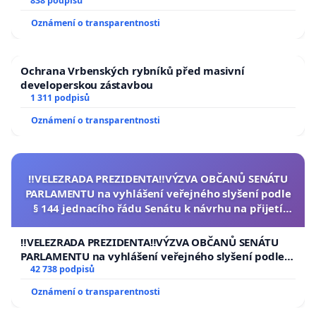
838 podpisů
Oznámení o transparentnosti
Ochrana Vrbenských rybníků před masivní
developerskou zástavbou
1 311 podpisů
Oznámení o transparentnosti
‼️VELEZRADA PREZIDENTA‼️VÝZVA OBČANŮ SENÁTU
PARLAMENTU na vyhlášení veřejného slyšení podle
§ 144 jednacího řádu Senátu k návrhu na přijetí
usnesení k podání ústavní žaloby na prezidenta
republiky
‼️VELEZRADA PREZIDENTA‼️VÝZVA OBČANŮ SENÁTU
PARLAMENTU na vyhlášení veřejného slyšení podle §
144 jednacího řádu Senátu k návrhu na přijetí
42 738 podpisů
usnesení k podání ústavní žaloby na prezidenta
Oznámení o transparentnosti
republiky