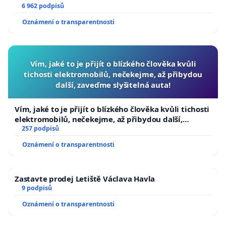
6 962 podpisů
Oznámení o transparentnosti
Vím, jaké to je přijít o blízkého člověka kvůli
tichosti elektromobilů, nečekejme, až přibydou
další, zaveďme slyšitelná auta!
Vím, jaké to je přijít o blízkého člověka kvůli tichosti
elektromobilů, nečekejme, až přibydou další,
zaveďme slyšitelná auta!
257 podpisů
Oznámení o transparentnosti
Zastavte prodej Letiště Václava Havla
9 podpisů
Oznámení o transparentnosti