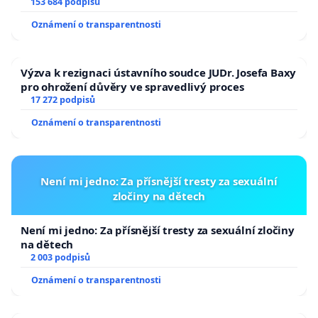
153 684 podpisů
správy věcí veřejných.
Oznámení o transparentnosti
Péče řádného hospodáře
Investice odhadovaná na cca 25 milionů korun (bez
Výzva k rezignaci ústavního soudce JUDr. Josefa Baxy
DPH) do díla, které budí takto silný odpor a u něhož
pro ohrožení důvěry ve spravedlivý proces
17 272 podpisů
hrozí, že bude veřejností trvale odmítáno (a v
Oznámení o transparentnosti
budoucnu možná odstraňováno), není projevem
péče řádného hospodáře ve smyslu zákona o
obcích. Veřejné prostředky by měly být vynakládány
Není mi jedno: Za přísnější tresty za sexuální
na projekty, které prostor kultivují ke spokojenosti
zločiny na dětech
jeho uživatelů, nikoliv na experimenty, které
společnost rozdělují.
Není mi jedno: Za přísnější tresty za sexuální zločiny
na dětech
S ohledem na výše uvedené žádáme Radu a
2 003 podpisů
Zastupitelstvo města Hradec Králové, aby
Oznámení o transparentnosti
Zrušily usnesení
schvalující realizaci vítězného