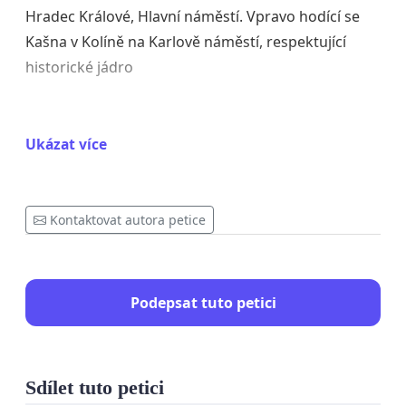
Hradec Králové, Hlavní náměstí. Vpravo hodící se
Kašna v Kolíně na Karlově náměstí, respektující
historické jádro
Ukázat více
Vítězný návrh, tvořený souborem devíti betonových
nádob, považujeme za zcela nevhodný do
nejvýznamnějšího historického prostoru našeho
Kontaktovat autora petice
města. Naše stanovisko opíráme o následující
argumenty
Narušení genia loci a hodnot Městské
Podepsat tuto petici
památkové rezervace
Velké náměstí je srdcem Městské památkové
rezervace (MPR) Hradec Králové. Jeho charakter je
Sdílet tuto petici
definován historickou zástavbou (renesance,