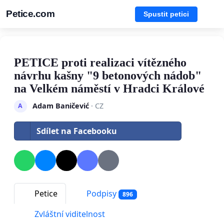
Petice.com
Spustit petici
PETICE proti realizaci vítězného
návrhu kašny "9 betonových nádob"
na Velkém náměstí v Hradci Králové
Adam Baničević
· CZ
A
Sdílet na Facebooku
Petice
Podpisy
896
Zvláštní viditelnost