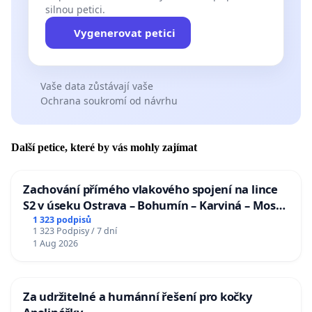
silnou petici.
Vygenerovat petici
Vaše data zůstávají vaše
Ochrana soukromí od návrhu
Další petice, které by vás mohly zajímat
Zachování přímého vlakového spojení na lince
S2 v úseku Ostrava – Bohumín – Karviná – Mosty
u Jablunkova
1 323 podpisů
1 323 Podpisy / 7 dní
1 Aug 2026
Za udržitelné a humánní řešení pro kočky