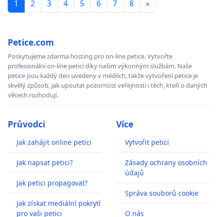
1
2
3
4
5
6
7
8
»
Petice.com
Poskytujeme zdarma hosting pro on-line petice. Vytvořte
profesionální on-line petici díky našim výkonným službám. Naše
petice jsou každý den uvedeny v médiích, takže vytvoření petice je
skvělý způsob, jak upoutat pozornost veřejnosti i těch, kteří o daných
věcech rozhodují.
Průvodci
Více
Jak zahájit online petici
Vytvořit petici
Jak napsat petici?
Zásady ochrany osobních
údajů
Jak petici propagovat?
Správa souborů cookie
Jak získat mediální pokrytí
pro vaši petici
O nás