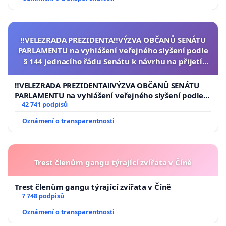
‼️VELEZRADA PREZIDENTA‼️VÝZVA OBČANŮ SENÁTU
PARLAMENTU na vyhlášení veřejného slyšení podle
§ 144 jednacího řádu Senátu k návrhu na přijetí
usnesení k podání ústavní žaloby na prezidenta
republiky
‼️VELEZRADA PREZIDENTA‼️VÝZVA OBČANŮ SENÁTU
PARLAMENTU na vyhlášení veřejného slyšení podle §
144 jednacího řádu Senátu k návrhu na přijetí
42 741 podpisů
usnesení k podání ústavní žaloby na prezidenta
Oznámení o transparentnosti
republiky
Trest členům gangu týrající zvířata v Číně
Trest členům gangu týrající zvířata v Číně
7 748 podpisů
Oznámení o transparentnosti