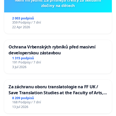
Není mi jedno: Za přísnější tresty za sexuální
zločiny na dětech
2 003 podpisů
359 Podpisy / 7 dní
22 Apr 2026
Ochrana Vrbenských rybníků před masivní
developerskou zástavbou
1 315 podpisů
191 Podpisy / 7 dní
3 Jul 2026
Za záchranu oboru translatologie na FF UK /
Save Translation Studies at the Faculty of Arts,
Charles University
8 209 podpisů
168 Podpisy / 7 dní
13 Jul 2026