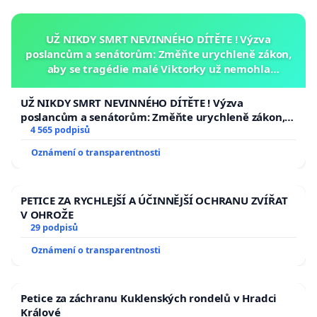
UŽ NIKDY SMRT NEVINNÉHO DÍTĚTE ! Výzva
poslancům a senátorům: Změňte urychleně zákon,
aby se tragédie malé Viktorky už nemohla
opakovat!
UŽ NIKDY SMRT NEVINNÉHO DÍTĚTE ! Výzva
poslancům a senátorům: Změňte urychleně zákon,
aby se tragédie malé Viktorky už nemohla opakovat!
4 565 podpisů
Oznámení o transparentnosti
PETICE ZA RYCHLEJŠÍ A ÚČINNĚJŠÍ OCHRANU ZVÍŘAT
V OHROŽE
29 podpisů
Oznámení o transparentnosti
Petice za záchranu Kuklenských rondelů v Hradci
Králové