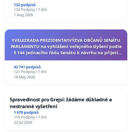
132 podpisů
132 Podpisy / 7 dní
1 Aug 2026
‼️VELEZRADA PREZIDENTA‼️VÝZVA OBČANŮ SENÁTU
PARLAMENTU na vyhlášení veřejného slyšení podle
§ 144 jednacího řádu Senátu k návrhu na přijetí
usnesení k podání ústavní žaloby na prezidenta
republiky
42 741 podpisů
121 Podpisy / 7 dní
19 May 2026
Spravedlnost pro Grejsí: žádáme důkladné a
nestranné vyšetření
1 678 podpisů
116 Podpisy / 7 dní
22 Jul 2026