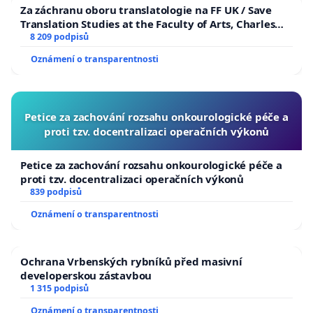
návrhu takzvaných "devíti betonových nádob"
Za záchranu oboru translatologie na FF UK / Save
Translation Studies at the Faculty of Arts, Charles
University
8 209 podpisů
Zastavily veškeré kroky
směřující k podpisu
smlouvy na realizaci tohoto díla
Oznámení o transparentnosti
Zahájily novou, širší veřejnou diskusi
o podobě
vodního prvku na Velkém náměstí, která bude
Petice za zachování rozsahu onkourologické péče a
respektovat historický kontext a přání občanů
proti tzv. docentralizaci operačních výkonů
(např. formou návratu k tradičnější formě kašny či
Petice za zachování rozsahu onkourologické péče a
repliky historického prvku, který na náměstí v
proti tzv. docentralizaci operačních výkonů
minulosti stál).
839 podpisů
Oznámení o transparentnosti
Komu bude petice předána:
Primátorka města
Hradec Králové, Rada města Hradec Králové,
Zastupitelstvo města Hradec Králové.
Ochrana Vrbenských rybníků před masivní
developerskou zástavbou
1 315 podpisů
Oznámení o transparentnosti