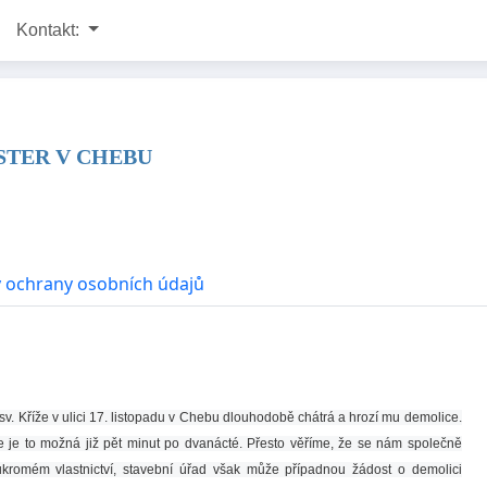
Kontakt:
TER V CHEBU
 ochrany osobních údajů
v. Kříže v ulici 17. listopadu v Chebu dlouhodobě chátrá a hrozí mu demolice.
že je to možná již pět minut po dvanácté. Přesto věříme, že se nám společně
soukromém vlastnictví, stavební úřad však může případnou žádost o demolici