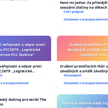
Není mi jedno: Za přísnější
sexuální zločiny na dětech
2 021 podpisů
Oznámení o transparentnosti
í veřejnosti a odpor proti
Zrušení promlčecích 
u STC2879: „Logistické
závažných a zvlášť zá
ntrum FCC Sluštice“
trestných činů
veřejnosti a odpor proti
Zrušení promlčecích lhůt 
2879: „Logistické
závažných a zvlášť závažn
C Sluštice“
sů
trestných činů
163 podpisů
o transparentnosti
Oznámení o transparentnosti
český dabing pro seriál The
Petice za demisi vlády In
in
Babiše, SPD a Motor