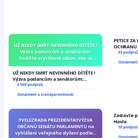
PETICE ZA 
UŽ NIKDY SMRT NEVINNÉHO DÍTĚTE !
OCHRANU 
Výzva poslancům a senátorům:
33 podpis
Změňte urychleně zákon, aby se
Oznámení 
tragédie malé Viktorky už nemohla
opakovat!
UŽ NIKDY SMRT NEVINNÉHO DÍTĚTE !
Výzva poslancům a senátorům:
Změňte urychleně zákon, aby se
4 569 podpisů
tragédie malé Viktorky už nemohla
Oznámení o transparentnosti
opakovat!
Zastavte p
‼️VELEZRADA PREZIDENTA‼️VÝZVA
Havla
OBČANŮ SENÁTU PARLAMENTU na
10 podpis
vyhlášení veřejného slyšení podle §
Oznámení 