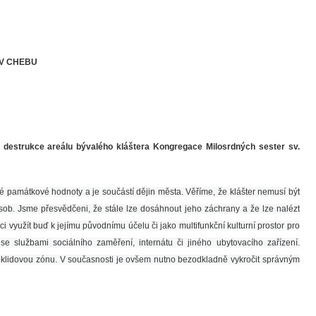
V CHEBU
 destrukce areálu bývalého kláštera Kongregace Milosrdných sester sv.
é památkové hodnoty a je součástí dějin města. Věříme, že klášter nemusí být
ob. Jsme přesvědčeni, že stále lze dosáhnout jeho záchrany a že lze nalézt
 využít buď k jejímu původnímu účelu či jako multifunkční kulturní prostor pro
se službami sociálního zaměření, internátu či jiného ubytovacího zařízení.
ako klidovou zónu. V současnosti je ovšem nutno bezodkladně vykročit správným