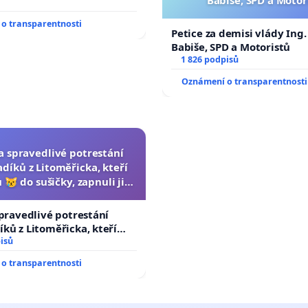
o transparentnosti
Petice za demisi vlády Ing
Babiše, SPD a Motoristů
1 826 podpisů
Oznámení o transparentnosti
za spravedlivé potrestání
díků z Litoměřicka, kteří
 😿 do sušičky, zapnuli ji a
ání zvířete natočili.
spravedlivé potrestání
ků z Litoměřicka, kteří
😿 do sušičky, zapnuli ji a
isů
řete natočili.
o transparentnosti