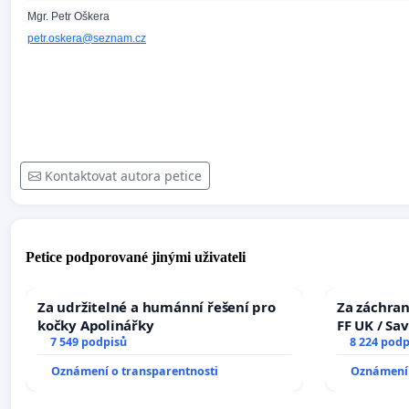
Mgr. Petr Oškera
petr.oskera@seznam.cz
Kontaktovat autora petice
Petice podporované jinými uživateli
Za udržitelné a humánní řešení pro
Za záchran
kočky Apolinářky
FF UK / Sa
7 549 podpisů
the Faculty
8 224 podp
University
Oznámení o transparentnosti
Oznámení 