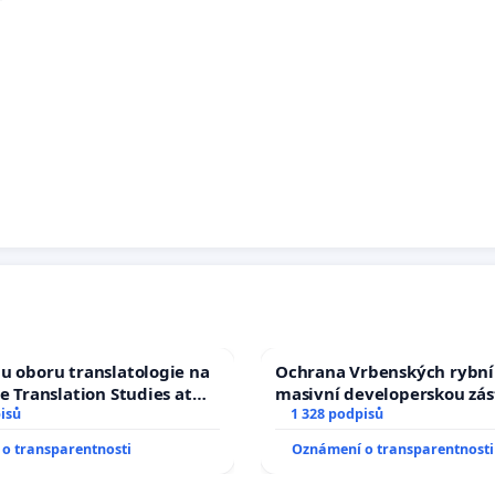
u oboru translatologie na
Ochrana Vrbenských rybní
ve Translation Studies at
masivní developerskou zá
 of Arts, Charles
isů
1 328 podpisů
o transparentnosti
Oznámení o transparentnosti