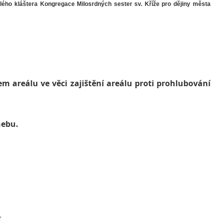
ého kláštera Kongregace Milosrdných sester sv. Kříže pro dějiny města
em areálu ve věci zajištění areálu proti prohlubování
hebu.
"