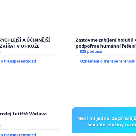
RYCHLEJŠÍ A ÚČINNĚJŠÍ
Zastavme zabíjení holubů v
ZVÍŘAT V OHROŽE
podpořme humánní řešení
ů
825 podpisů
o transparentnosti
Oznámení o transparentnosti
rodej Letiště Václava
Není mi jedno: Za přísnějš
sexuální zločiny na 
ů
o transparentnosti