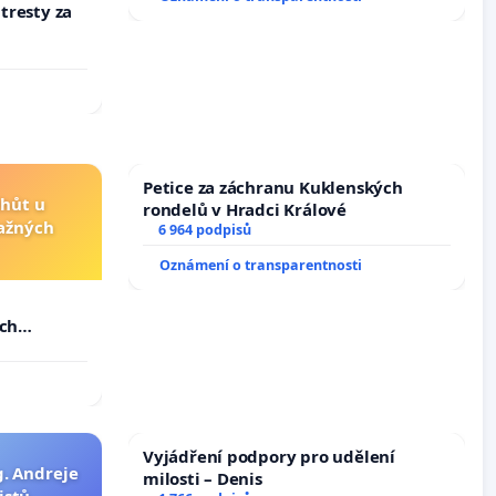
 tresty za
Petice za záchranu Kuklenských
lhůt u
rondelů v Hradci Králové
važných
6 964 podpisů
Oznámení o transparentnosti
u
ých
Vyjádření podpory pro udělení
g. Andreje
milosti – Denis
istů