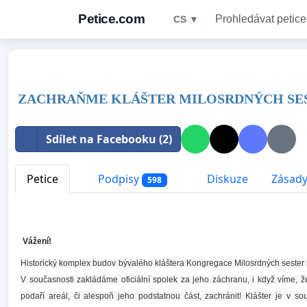
Petice.com
Prohledávat petice
CS ▼
ZACHRAŇME KLÁŠTER MILOSRDNÝCH SES
Sdílet na Facebooku (2)
Petice
Podpisy
Diskuze
Zásady
598
Vážení!
Historický komplex budov bývalého kláštera Kongregace Milosrdných sester s
V současnosti zakládáme oficiální spolek za jeho záchranu, i když víme, 
podaří areál, či alespoň jeho podstatnou část, zachránit! Klášter je v 