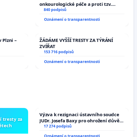
onkourologické péče a proti tzv.
docentralizaci operačních výkonů
840 podpisů
Oznámení o transparentnosti
 Plzni –
ŽÁDÁME VYŠŠÍ TRESTY ZA TÝRÁNÍ
ZVÍŘAT
153 716 podpisů
Oznámení o transparentnosti
Výzva k rezignaci ústavního soudce
í tresty za
JUDr. Josefa Baxy pro ohrožení důvěry
dětech
ve spravedlivý proces
17 274 podpisů
Oznámení o transparentnosti