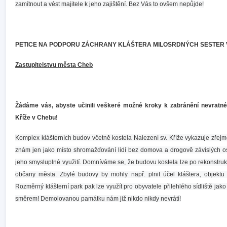
zamítnout a vést majitele k jeho zajištění. Bez Vás to ovšem nepůjde!
PETICE NA PODPORU ZÁCHRANY KLÁŠTERA MILOSRDNÝCH SESTER 
Zastupitelstvu města Cheb
Žádáme vás, abyste učinili veškeré možné kroky k zabránění nevratné
Kříže v Chebu!
Komplex klášterních budov včetně kostela Nalezení sv. Kříže vykazuje zřejm
znám jen jako místo shromažďování lidí bez domova a drogově závislých os
jeho smysluplné využití. Domníváme se, že budovu kostela lze po rekonstrukci
občany města. Zbylé budovy by mohly např. plnit účel kláštera, objektu 
Rozměrný klášterní park pak lze využít pro obyvatele přilehlého sídliště j
směrem! Demolovanou památku nám již nikdo nikdy nevrátí!