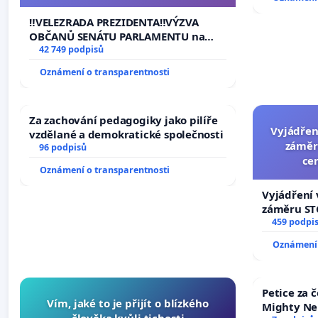
144 jednacího řádu Senátu k návrhu
na přijetí usnesení k podání ústavní
‼️VELEZRADA PREZIDENTA‼️VÝZVA
žaloby na prezidenta republiky
OBČANŮ SENÁTU PARLAMENTU na
vyhlášení veřejného slyšení podle §
42 749 podpisů
144 jednacího řádu Senátu k návrhu
Oznámení o transparentnosti
na přijetí usnesení k podání ústavní
žaloby na prezidenta republiky
Za zachování pedagogiky jako pilíře
Vyjádřen
vzdělané a demokratické společnosti
záměr
96 podpisů
ce
Oznámení o transparentnosti
Vyjádření 
záměru STC
centrum FC
459 podpi
Oznámení 
Petice za 
Vím, jaké to je přijít o blízkého
Mighty Ne
člověka kvůli tichosti