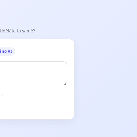
 Uděláte to samé?
ěno AI
ci.