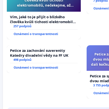
7 podpisů
elektromobilů, nečekejme, až
Oznámení 
přibydou další, zaveďme slyšitelná
auta!
Vím, jaké to je přijít o blízkého
člověka kvůli tichosti elektromobilů,
nečekejme, až přibydou další,
257 podpisů
zaveďme slyšitelná auta!
Oznámení o transparentnosti
Petice za zachování suverenity
Petice 
Katedry divadelní vědy na FF UK
dvou mla
498 podpisů
dali kočku
Oznámení o transparentnosti
umír
Petice za 
dvou mladí
dali kočku 
3 755 podp
umírání zví
Oznámení 