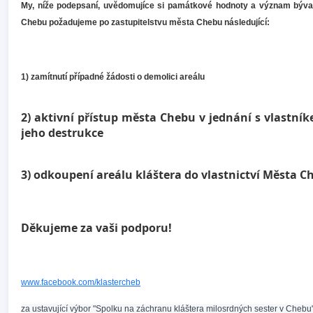
My, níže podepsaní, uvědomujíce si památkové hodnoty a význam býval
Chebu
požadujeme po zastupitelstvu města Chebu následující:
1) zamítnutí případné žádosti o demolici areálu
2) aktivní přístup města Chebu v jednání s vlastník
jeho destrukce
3) odkoupení areálu kláštera do vlastnictví Města C
Děkujeme za vaši podporu!
www.facebook.com/klastercheb
za ustavující výbor "Spolku na záchranu kláštera milosrdných sester v Chebu