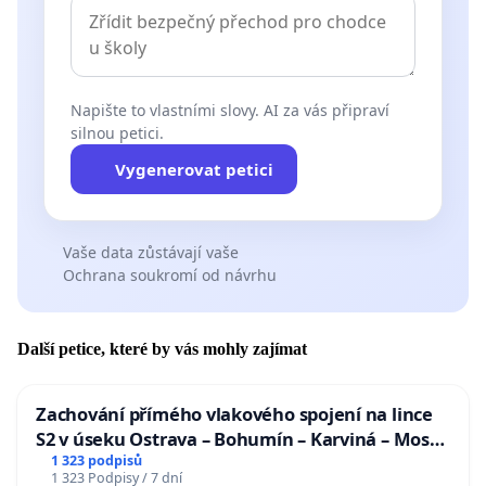
Napište to vlastními slovy. AI za vás připraví
silnou petici.
Vygenerovat petici
Vaše data zůstávají vaše
Ochrana soukromí od návrhu
Další petice, které by vás mohly zajímat
Zachování přímého vlakového spojení na lince
S2 v úseku Ostrava – Bohumín – Karviná – Mosty
u Jablunkova
1 323 podpisů
1 323 Podpisy / 7 dní