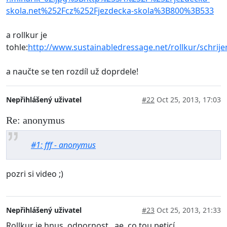
skola.net%252Fcz%252Fjezdecka-skola%3B800%3B533
a rollkur je
tohle:
http://www.sustainabledressage.net/rollkur/schrije
a naučte se ten rozdíl už doprdele!
Nepřihlášený uživatel
#22
Oct 25, 2013, 17:03
Re: anonymus
#1: fff - anonymus
pozri si video ;)
Nepřihlášený uživatel
#23
Oct 25, 2013, 21:33
Rollkur je hnus..odpornost...ae..co tou peticí