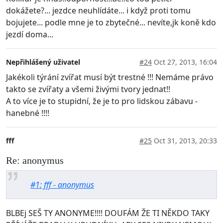
dokážete?... jezdce neuhlídáte... i když proti tomu
bojujete... podle mne je to zbytečné... nevíte,jk koně kdo
jezdí doma...
Nepřihlášený uživatel
#24
Oct 27, 2013, 16:04
Jakékoli týrání zvířat musí být trestné !!! Nemáme právo
takto se zvířaty a všemi živými tvory jednat!!
A to více je to stupidní, že je to pro lidskou zábavu -
hanebné !!!!
fff
#25
Oct 31, 2013, 20:33
Re: anonymus
#1: fff - anonymus
BLBEj SEŠ TY ANONYME!!!! DOUFÁM ŽE TI NĚKDO TAKY