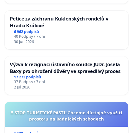
Petice za záchranu Kuklenských rondelů v
Hradci Králové
6 962 podpisů
40 Podpisy / 7 dní
30 Jun 2026
Výzva k rezignaci ústavního soudce JUDr. Josefa
Baxy pro ohrožení důvěry ve spravedlivý proces
17 272 podpisů
37 Podpisy / 7 dní
2 Jul 2026
‼️ STOP TURISTICKÉ PASTI! Chceme důstojné využití
prostoru na Radnických schodech