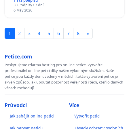
1 173 podpisů
30 Podpisy / 7 dní
6 May 2026
1
2
3
4
5
6
7
8
»
Petice.com
Poskytujeme zdarma hosting pro on-line petice. Vytvořte
profesionální on-line petici díky našim výkonným službám. Naše
petice jsou každý den uvedeny v médiích, takže vytvoření petice je
skvělý způsob, jak upoutat pozornost veřejnosti i těch, kteří o daných
věcech rozhodují.
Průvodci
Více
Jak zahájit online petici
Vytvořit petici
Jak napsat petici?
Zásady ochrany osobních