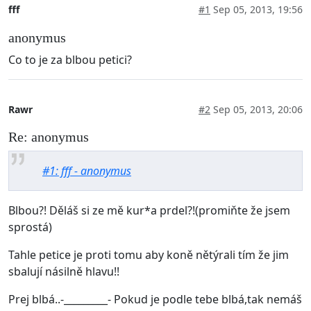
fff
#1
Sep 05, 2013, 19:56
anonymus
Co to je za blbou petici?
Rawr
#2
Sep 05, 2013, 20:06
Re: anonymus
#1: fff - anonymus
Blbou?! Děláš si ze mě kur*a prdel?!(promiňte že jsem
sprostá)
Tahle petice je proti tomu aby koně nětýrali tím že jim
sbalují násilně hlavu!!
Prej blbá..-_________- Pokud je podle tebe blbá,tak nemáš