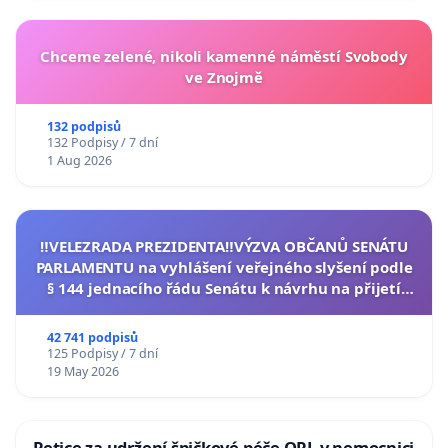
Chceme zelené, nikoli kamenné náměstí Svobody
ve Znojmě
132 podpisů
132 Podpisy / 7 dní
1 Aug 2026
‼️VELEZRADA PREZIDENTA‼️VÝZVA OBČANŮ SENÁTU
PARLAMENTU na vyhlášení veřejného slyšení podle
§ 144 jednacího řádu Senátu k návrhu na přijetí
usnesení k podání ústavní žaloby na prezidenta
republiky
42 741 podpisů
125 Podpisy / 7 dní
19 May 2026
Petice za udržení špičkové péče ORL v nemocnici