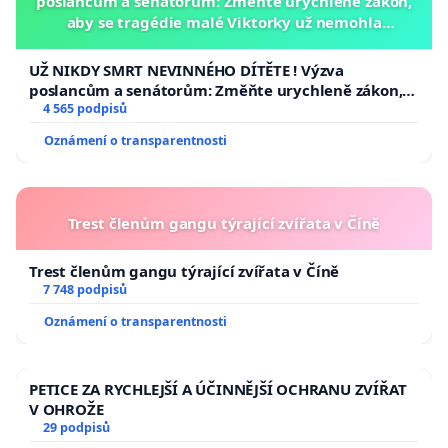
poslancům a senátorům: Změňte urychleně zákon,
aby se tragédie malé Viktorky už nemohla
opakovat!
UŽ NIKDY SMRT NEVINNÉHO DÍTĚTE ! Výzva
poslancům a senátorům: Změňte urychleně zákon,
aby se tragédie malé Viktorky už nemohla opakovat!
4 565 podpisů
Oznámení o transparentnosti
Trest členům gangu týrající zvířata v Číně
Trest členům gangu týrající zvířata v Číně
7 748 podpisů
Oznámení o transparentnosti
PETICE ZA RYCHLEJŠÍ A ÚČINNĚJŠÍ OCHRANU ZVÍŘAT
V OHROŽE
29 podpisů