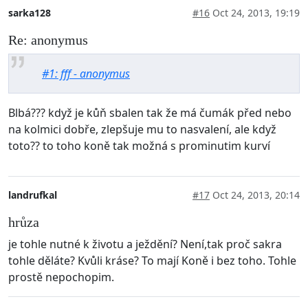
sarka128
#16
Oct 24, 2013, 19:19
Re: anonymus
#1: fff - anonymus
Blbá??? když je kůň sbalen tak že má čumák před nebo
na kolmici dobře, zlepšuje mu to nasvalení, ale když
toto?? to toho koně tak možná s prominutim kurví
landrufkal
#17
Oct 24, 2013, 20:14
hrůza
je tohle nutné k životu a ježdění? Není,tak proč sakra
tohle děláte? Kvůli kráse? To mají Koně i bez toho. Tohle
prostě nepochopim.