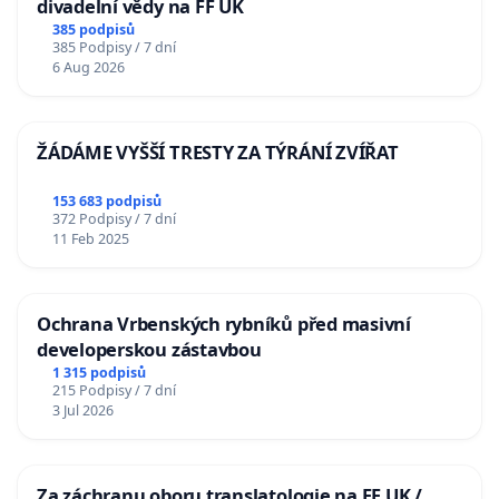
divadelní vědy na FF UK
385 podpisů
385 Podpisy / 7 dní
6 Aug 2026
ŽÁDÁME VYŠŠÍ TRESTY ZA TÝRÁNÍ ZVÍŘAT
153 683 podpisů
372 Podpisy / 7 dní
11 Feb 2025
Ochrana Vrbenských rybníků před masivní
developerskou zástavbou
1 315 podpisů
215 Podpisy / 7 dní
3 Jul 2026
Za záchranu oboru translatologie na FF UK /