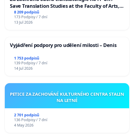
Save Translation Studies at the Faculty of Arts,
Charles University
8 209 podpisů
173 Podpisy / 7 dní
13 Jul 2026
Vyjádření podpory pro udělení milosti – Denis
1 753 podpisů
139 Podpisy / 7 dní
14 Jul 2026
PETICE ZA ZACHOVÁNÍ KULTURNÍHO CENTRA STALIN
NA LETNÉ
2 701 podpisů
136 Podpisy / 7 dní
4 May 2026