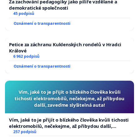
Za zachování pedagogiky jako pilíře vzdělané a
demokratické společnosti
45 podpisů
Oznámení o transparentnosti
Petice za záchranu Kuklenských rondelů v Hradci
Králové
6 962 podpisů
Oznámení o transparentnosti
Vím, jaké to je přijít o blízkého člověka kvůli
tichosti elektromobilů, nečekejme, až přibydou
další, zaveďme slyšitelná auta!
Vím, jaké to je přijít o blízkého člověka kvůli tichosti
elektromobilů, nečekejme, až přibydou další,
zaveďme slyšitelná auta!
257 podpisů