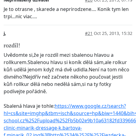
Je to otrasne , skarede a neprirodzene.... Konik tym len
trpi...nic viac....
j,
#21
Oct 25, 2013, 15:32
rozdíl!
Uvědomte si,že je rozdíl mezi sbalenou hlavou a
rollkurem.Sbalenou hlavu si koník dělá sám,ale rolkur
kůň udělá jenom když má dvě udidla.Není na tom něco
divného?Nejdřív než začnete někoho poučovat jestli
kůň rollkur dělá nebo nedělá sám,si na ty fotky
podívejte pořádně.
Sbalená hlava je tohle:
https://www.google.cz/search?
hl=cs&site=imghp&tbm=isch&source=hp&biw=1440&bih=7
school.cz%252Fupload%252Fb5b02e9b10a63182fd339666
clinic-minarik-dressage-k.bartova-
f.minarik_02.jpg%3Bhttp%253A%252F%252Fjezdecka-