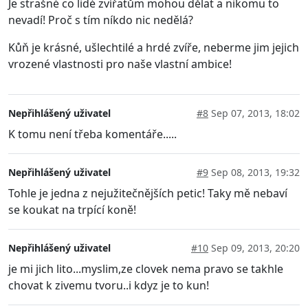
Je strašné co lidé zvířatům mohou dělat a nikomu to
nevadí! Proč s tím níkdo nic nedělá?
Kůň je krásné, ušlechtilé a hrdé zvíře, neberme jim jejich
vrozené vlastnosti pro naše vlastní ambice!
Nepřihlášený uživatel
#8
Sep 07, 2013, 18:02
K tomu není třeba komentáře.....
Nepřihlášený uživatel
#9
Sep 08, 2013, 19:32
Tohle je jedna z nejužitečnějších petic! Taky mě nebaví
se koukat na trpící koně!
Nepřihlášený uživatel
#10
Sep 09, 2013, 20:20
je mi jich lito...myslim,ze clovek nema pravo se takhle
chovat k zivemu tvoru..i kdyz je to kun!