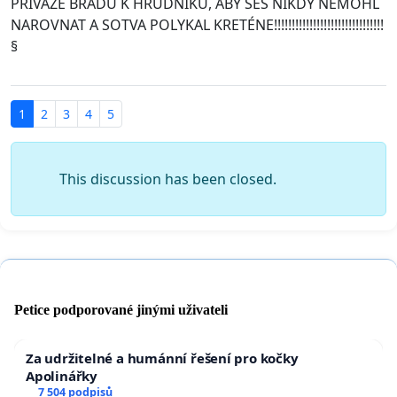
PŘÍVÁŽE BRADU K HRUDNÍKU, ABY SES NIKDY NEMOHL
NAROVNAT A SOTVA POLYKAL KRETÉNE!!!!!!!!!!!!!!!!!!!!!!!!!!!!!!!
§
1
2
3
4
5
This discussion has been closed.
Petice podporované jinými uživateli
Za udržitelné a humánní řešení pro kočky
Apolinářky
7 504 podpisů