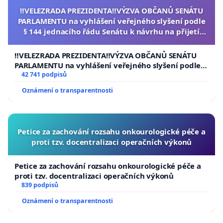
‼️VELEZRADA PREZIDENTA‼️VÝZVA OBČANŮ SENÁTU
PARLAMENTU na vyhlášení veřejného slyšení podle
§ 144 jednacího řádu Senátu k návrhu na přijetí
usnesení k podání ústavní žaloby na prezidenta
republiky
‼️VELEZRADA PREZIDENTA‼️VÝZVA OBČANŮ SENÁTU
PARLAMENTU na vyhlášení veřejného slyšení podle §
144 jednacího řádu Senátu k návrhu na přijetí
42 741 podpisů
usnesení k podání ústavní žaloby na prezidenta
Oznámení o transparentnosti
republiky
Petice za zachování rozsahu onkourologické péče a
proti tzv. docentralizaci operačních výkonů
Petice za zachování rozsahu onkourologické péče a
proti tzv. docentralizaci operačních výkonů
839 podpisů
Oznámení o transparentnosti