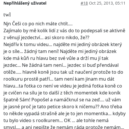
Nepřihlášený uživatel
#18
Oct 25, 2013, 05:11
twl
Njn Češi co po nich máte chtít....
Zajímalo by mě kolik lidí z vás do to podepsali se aktivně
z věnují jezdectví... asi skoro nikdo, že??
Nejdřív k tomu videu... najděte mi jediný obrázek který
je o síle... žádný tam není! Najděte mi jediný obrázek
kde má kůň ru hlavu bez své vůle a drží mu jí tak
jezdec... Ne žádná tam není... jezdec si buď přendával
otěže..... hlavně koně jsou tak už naučení protože to do
roolkuru prostě patří... tam není kam jinam mu dát
hlavu...ta fotka co není ve videu je jediná fotka koně co
je cvičen na sílu je to další z těch momentek kde koník
špatně Sám! Popošel a namáčknul se na zeď.... už vám
je jasné proč je tato petice skoro k ničemu?? Ano třeba
to někde vypadá strašně ale je to jen momentka... kdyby
tu bylo video s roolkurem... OK ... ale tohle nemá
smysl.... a ani nepište že nemám ráda protože nemám...