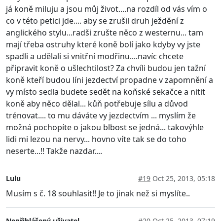
já koně miluju a jsou můj život....na rozdíl od vás vím o
co v této petici jde.... aby se zrušil druh ježdění z
anglického stylu...radši zrušte něco z westernu... tam
mají třeba ostruhy které koně bolí jako kdyby vy jste
spadli a udělali si vnitřní modřinu....navíc chcete
připravit koně o ušlechtilost? Za chvíli budou jen tažní
koně kteří budou líni jezdectví propadne v zapomnění a
vy místo sedla budete sedět na koňské sekačce a nitit
koně aby něco dělal... kůň potřebuje sílu a důvod
trénovat.... to mu dáváte vy jezdectvím ... myslím že
možná pochopíte o jakou blbost se jedná... takovýhle
lidi mi lezou na nervy... hovno víte tak se do toho
neserte...!! Takže nazdar....
Lulu
#19
Oct 25, 2013, 05:18
Musím s č. 18 souhlasit!! Je to jinak než si myslíte..
Nepřihlášený uživatel
#20
Oct 25, 2013, 07:19