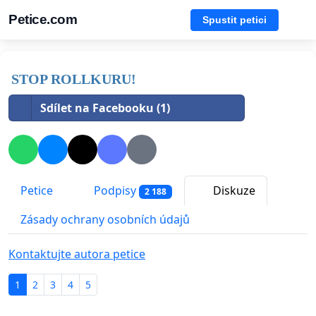
Petice.com
Spustit petici
STOP ROLLKURU!
Sdílet na Facebooku (1)
Petice
Podpisy
Diskuze
2 188
Zásady ochrany osobních údajů
Kontaktujte autora petice
1
2
3
4
5