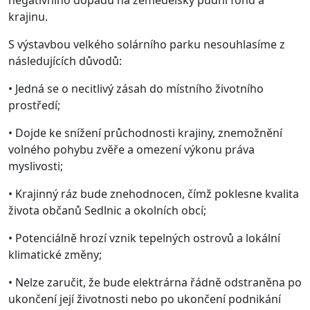
negativního dopadu na zemědělský půdní fond a
krajinu.
S výstavbou velkého solárního parku nesouhlasíme z
následujících důvodů:
• Jedná se o necitlivý zásah do místního životního
prostředí;
• Dojde ke snížení průchodnosti krajiny, znemožnění
volného pohybu zvěře a omezení výkonu práva
myslivosti;
• Krajinný ráz bude znehodnocen, čímž poklesne kvalita
života občanů Sedlnic a okolních obcí;
• Potenciálně hrozí vznik tepelných ostrovů a lokální
klimatické změny;
• Nelze zaručit, že bude elektrárna řádně odstraněna po
ukončení její životnosti nebo po ukončení podnikání