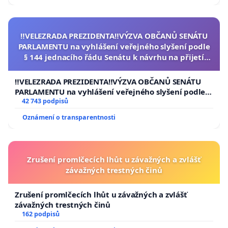
‼️VELEZRADA PREZIDENTA‼️VÝZVA OBČANŮ SENÁTU
PARLAMENTU na vyhlášení veřejného slyšení podle
§ 144 jednacího řádu Senátu k návrhu na přijetí
usnesení k podání ústavní žaloby na prezidenta
republiky
‼️VELEZRADA PREZIDENTA‼️VÝZVA OBČANŮ SENÁTU
PARLAMENTU na vyhlášení veřejného slyšení podle §
144 jednacího řádu Senátu k návrhu na přijetí
42 743 podpisů
usnesení k podání ústavní žaloby na prezidenta
Oznámení o transparentnosti
republiky
Zrušení promlčecích lhůt u závažných a zvlášť
závažných trestných činů
Zrušení promlčecích lhůt u závažných a zvlášť
závažných trestných činů
162 podpisů