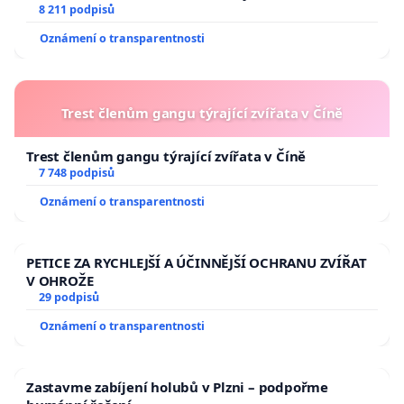
University
8 211 podpisů
Oznámení o transparentnosti
Trest členům gangu týrající zvířata v Číně
Trest členům gangu týrající zvířata v Číně
7 748 podpisů
Oznámení o transparentnosti
PETICE ZA RYCHLEJŠÍ A ÚČINNĚJŠÍ OCHRANU ZVÍŘAT
V OHROŽE
29 podpisů
Oznámení o transparentnosti
Zastavme zabíjení holubů v Plzni – podpořme