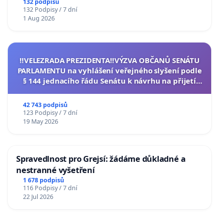
132 podpisů
132 Podpisy / 7 dní
1 Aug 2026
‼️VELEZRADA PREZIDENTA‼️VÝZVA OBČANŮ SENÁTU
PARLAMENTU na vyhlášení veřejného slyšení podle
§ 144 jednacího řádu Senátu k návrhu na přijetí
usnesení k podání ústavní žaloby na prezidenta
republiky
42 743 podpisů
123 Podpisy / 7 dní
19 May 2026
Spravedlnost pro Grejsí: žádáme důkladné a
nestranné vyšetření
1 678 podpisů
116 Podpisy / 7 dní
22 Jul 2026