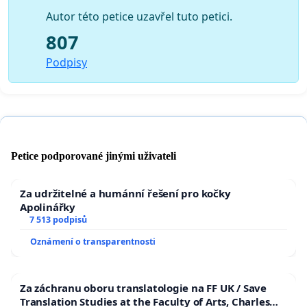
• zastupitele obce Sedlnice, aby učinili veškeré kroky a
přijali taková opatření, která neumožní výstavbu této
Autor této petice uzavřel tuto petici.
fotovoltaické elektrárny.
807
Tato petice je podávána v souladu se zákonem č.
Podpisy
85/1990 Sb., o právu petičním a dle čl. 18 Listiny
základních práv a svobod.
Děkujeme.
Petice podporované jinými uživateli
Za udržitelné a humánní řešení pro kočky
Apolinářky
7 513 podpisů
Oznámení o transparentnosti
Za záchranu oboru translatologie na FF UK / Save
Translation Studies at the Faculty of Arts, Charles