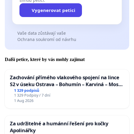
silnou petici.
Vygenerovat petici
Vaše data zůstávají vaše
Ochrana soukromí od návrhu
Další petice, které by vás mohly zajímat
Zachování přímého vlakového spojení na lince
S2 v úseku Ostrava – Bohumín – Karviná – Mosty
u Jablunkova
1 329 podpisů
1 329 Podpisy / 7 dní
1 Aug 2026
Za udržitelné a humánní řešení pro kočky
Apolinářky