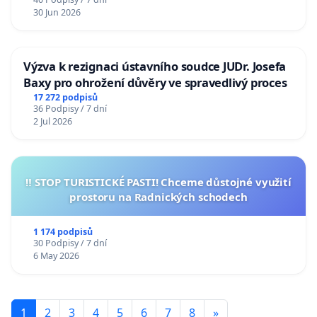
30 Jun 2026
Výzva k rezignaci ústavního soudce JUDr. Josefa
Baxy pro ohrožení důvěry ve spravedlivý proces
17 272 podpisů
36 Podpisy / 7 dní
2 Jul 2026
‼️ STOP TURISTICKÉ PASTI! Chceme důstojné využití
prostoru na Radnických schodech
1 174 podpisů
30 Podpisy / 7 dní
6 May 2026
1
2
3
4
5
6
7
8
»