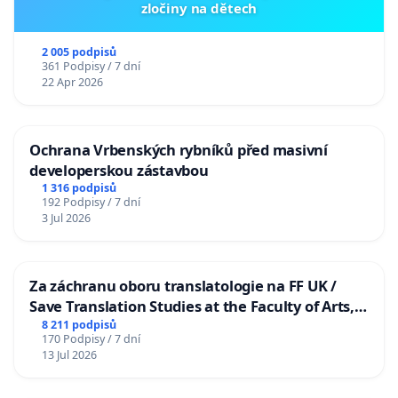
zločiny na dětech
2 005 podpisů
361 Podpisy / 7 dní
22 Apr 2026
Ochrana Vrbenských rybníků před masivní
developerskou zástavbou
1 316 podpisů
192 Podpisy / 7 dní
3 Jul 2026
Za záchranu oboru translatologie na FF UK /
Save Translation Studies at the Faculty of Arts,
Charles University
8 211 podpisů
170 Podpisy / 7 dní
13 Jul 2026