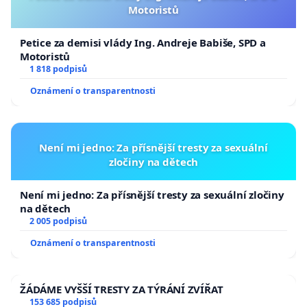
Motoristů
Petice za demisi vlády Ing. Andreje Babiše, SPD a
Motoristů
1 818 podpisů
Oznámení o transparentnosti
Není mi jedno: Za přísnější tresty za sexuální
zločiny na dětech
Není mi jedno: Za přísnější tresty za sexuální zločiny
na dětech
2 005 podpisů
Oznámení o transparentnosti
ŽÁDÁME VYŠŠÍ TRESTY ZA TÝRÁNÍ ZVÍŘAT
153 685 podpisů