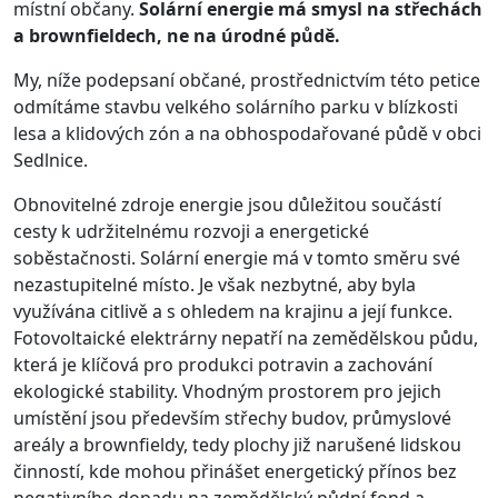
místní občany.
Solární energie má smysl na střechách
a brownfieldech, ne na úrodné půdě.
My, níže podepsaní občané, prostřednictvím této petice
odmítáme stavbu velkého solárního parku v blízkosti
lesa a klidových zón a na obhospodařované půdě v obci
Sedlnice.
Obnovitelné zdroje energie jsou důležitou součástí
cesty k udržitelnému rozvoji a energetické
soběstačnosti. Solární energie má v tomto směru své
nezastupitelné místo. Je však nezbytné, aby byla
využívána citlivě a s ohledem na krajinu a její funkce.
Fotovoltaické elektrárny nepatří na zemědělskou půdu,
která je klíčová pro produkci potravin a zachování
ekologické stability. Vhodným prostorem pro jejich
umístění jsou především střechy budov, průmyslové
areály a brownfieldy, tedy plochy již narušené lidskou
činností, kde mohou přinášet energetický přínos bez