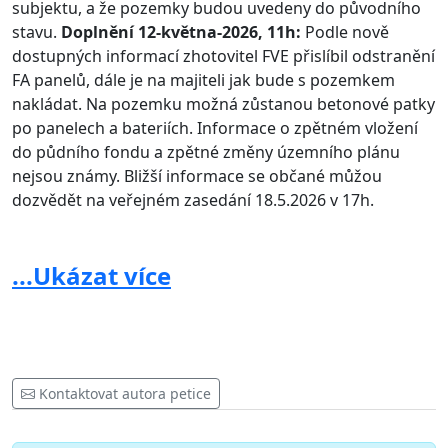
subjektu, a že pozemky budou uvedeny do původního
stavu.
Doplnění 12-května-2026, 11h:
Podle nově
dostupných informací zhotovitel FVE přislíbil odstranění
FA panelů, dále je na majiteli jak bude s pozemkem
nakládat. Na pozemku možná zůstanou betonové patky
po panelech a bateriích. Informace o zpětném vložení
do půdního fondu a zpětné změny územního plánu
nejsou známy. Bližší informace se občané můžou
dozvědět na veřejném zasedání 18.5.2026 v 17h.
...Ukázat více
Na základě petičního zákona č. 85/1990 Sb. žádáme:
• investora, aby zcela upustil od záměru výstavby
fotovoltaické elektrárny;
• dopravní a energetický stavební úřad, aby nepovolil
Kontaktovat autora petice
výstavbu fotovoltaické elektrárny;