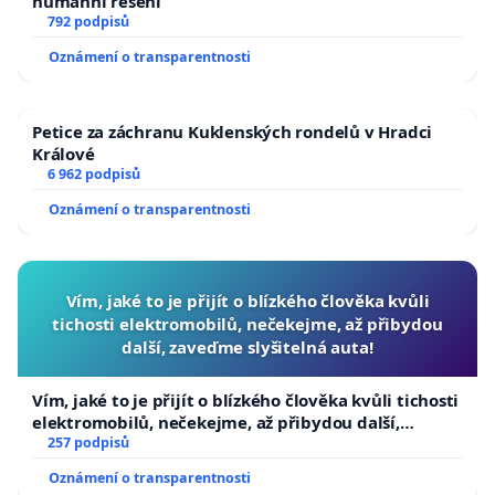
humánní řešení
792 podpisů
Oznámení o transparentnosti
Petice za záchranu Kuklenských rondelů v Hradci
Králové
6 962 podpisů
Oznámení o transparentnosti
Vím, jaké to je přijít o blízkého člověka kvůli
tichosti elektromobilů, nečekejme, až přibydou
další, zaveďme slyšitelná auta!
Vím, jaké to je přijít o blízkého člověka kvůli tichosti
elektromobilů, nečekejme, až přibydou další,
zaveďme slyšitelná auta!
257 podpisů
Oznámení o transparentnosti