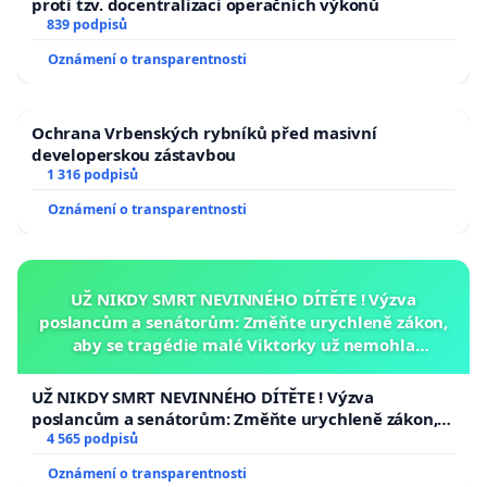
proti tzv. docentralizaci operačních výkonů
839 podpisů
Oznámení o transparentnosti
Ochrana Vrbenských rybníků před masivní
developerskou zástavbou
1 316 podpisů
Oznámení o transparentnosti
UŽ NIKDY SMRT NEVINNÉHO DÍTĚTE ! Výzva
poslancům a senátorům: Změňte urychleně zákon,
aby se tragédie malé Viktorky už nemohla
opakovat!
UŽ NIKDY SMRT NEVINNÉHO DÍTĚTE ! Výzva
poslancům a senátorům: Změňte urychleně zákon,
aby se tragédie malé Viktorky už nemohla opakovat!
4 565 podpisů
Oznámení o transparentnosti