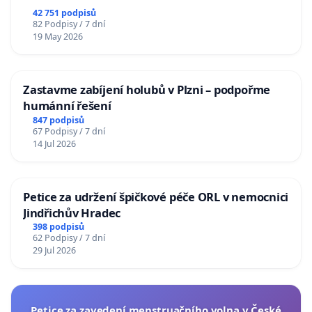
republiky
42 751 podpisů
82 Podpisy / 7 dní
19 May 2026
Zastavme zabíjení holubů v Plzni – podpořme
humánní řešení
847 podpisů
67 Podpisy / 7 dní
14 Jul 2026
Petice za udržení špičkové péče ORL v nemocnici
Jindřichův Hradec
398 podpisů
62 Podpisy / 7 dní
29 Jul 2026
Petice za zavedení menstruačního volna v České