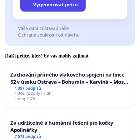
Vygenerovat petici
Vaše data zůstávají vaše
Ochrana soukromí od návrhu
Další petice, které by vás mohly zajímat
Zachování přímého vlakového spojení na lince
S2 v úseku Ostrava – Bohumín – Karviná – Mosty
u Jablunkova
1 357 podpisů
1 348 Podpisy / 7 dní
1 Aug 2026
Za udržitelné a humánní řešení pro kočky
Apolinářky
7 573 podpisů