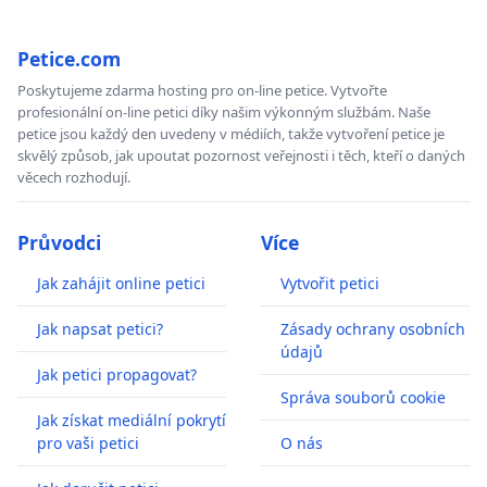
Petice.com
Poskytujeme zdarma hosting pro on-line petice. Vytvořte
profesionální on-line petici díky našim výkonným službám. Naše
petice jsou každý den uvedeny v médiích, takže vytvoření petice je
skvělý způsob, jak upoutat pozornost veřejnosti i těch, kteří o daných
věcech rozhodují.
Průvodci
Více
Jak zahájit online petici
Vytvořit petici
Jak napsat petici?
Zásady ochrany osobních
údajů
Jak petici propagovat?
Správa souborů cookie
Jak získat mediální pokrytí
pro vaši petici
O nás