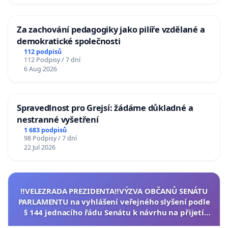
Za zachování pedagogiky jako pilíře vzdělané a
demokratické společnosti
112 podpisů
112 Podpisy / 7 dní
6 Aug 2026
Spravedlnost pro Grejsí: žádáme důkladné a
nestranné vyšetření
1 683 podpisů
98 Podpisy / 7 dní
22 Jul 2026
‼️VELEZRADA PREZIDENTA‼️VÝZVA OBČANŮ SENÁTU
PARLAMENTU na vyhlášení veřejného slyšení podle
§ 144 jednacího řádu Senátu k návrhu na přijetí
usnesení k podání ústavní žaloby na prezidenta