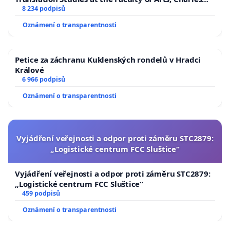
k rozhodnutím zastupitelstva nejsou otázkou 
University
8 234 podpisů
dobré vůle – je to základ právního státu.
 Úředníci 
Oznámení o transparentnosti
a politici jsou správci, nikoliv páni města, kteří 
mohou dle nálady bezohledně likvidovat to, co patří 
k jeho historii a identitě po generace už přes 125 
Petice za záchranu Kuklenských rondelů v Hradci
Králové
let!
6 966 podpisů
Podepište tuto petici a pomozte zastavit svévoli!
Oznámení o transparentnosti
Za zachování Dynama v Českých Budějovicích – za 
seriózní vedení města, které ctí právní závazky!
Vyjádření veřejnosti a odpor proti záměru STC2879:
„Logistické centrum FCC Sluštice“
Vyjádření veřejnosti a odpor proti záměru STC2879:
„Logistické centrum FCC Sluštice“
459 podpisů
Oznámení o transparentnosti