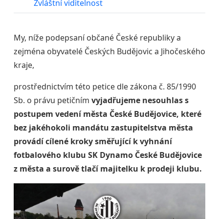
Zvláštní viditelnost
My, níže podepsaní občané České republiky a 
zejména obyvatelé Českých Budějovic a Jihočeského 
kraje,
prostřednictvím této petice dle zákona č. 85/1990 
Sb. o právu petičním 
vyjadřujeme nesouhlas s 
postupem vedení města České Budějovice, které 
bez jakéhokoli mandátu zastupitelstva města 
provádí cílené kroky směřující k vyhnání 
fotbalového klubu SK Dynamo České Budějovice 
z města a surově tlačí majitelku k prodeji klubu.