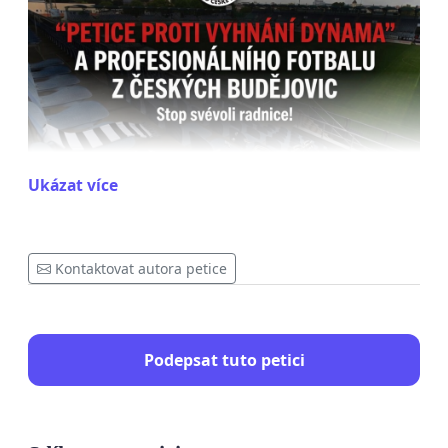
Ukázat více
Vedení města vypovídá smlouvy, zakazuje využívání 
Kontaktovat autora petice
tréninkových areálů (jako Složiště) a dělá vše pro 
to, aby klub a jeho majitelku donutilo k odchodu. 
Jedná se o 
účelový a svévolný zásah
, kdy rada na 
Podepsat tuto petici
konci svého čtyřletého mandátu těsně před 
volbami obchází zastupitelstvo – jediný orgán, který 
má v demokratickém zřízení mandát k takovým 