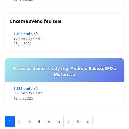
Chceme svého ředitele
1 193 podpisů
35 Podpisy / 7 dní
23 Jul 2026
Petice za demisi vlády Ing. Andreje Babiše, SPD a
Motoristů
1 832 podpisů
30 Podpisy / 7 dní
12 Jun 2026
1
2
3
4
5
6
7
8
»