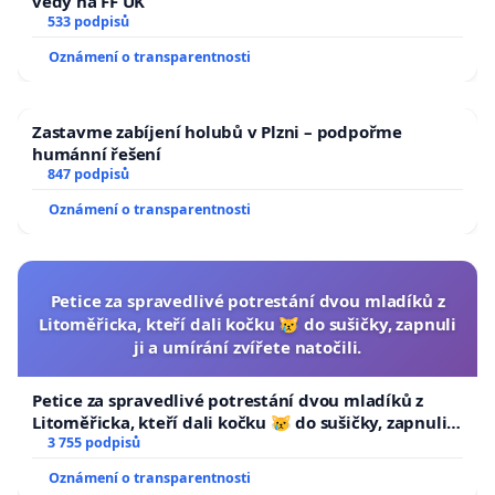
vědy na FF UK
533 podpisů
Oznámení o transparentnosti
Zastavme zabíjení holubů v Plzni – podpořme
humánní řešení
847 podpisů
Oznámení o transparentnosti
Petice za spravedlivé potrestání dvou mladíků z
Litoměřicka, kteří dali kočku 😿 do sušičky, zapnuli
ji a umírání zvířete natočili.
Petice za spravedlivé potrestání dvou mladíků z
Litoměřicka, kteří dali kočku 😿 do sušičky, zapnuli ji
a umírání zvířete natočili.
3 755 podpisů
Oznámení o transparentnosti