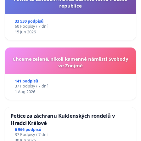
republice
33 530 podpisů
60 Podpisy / 7 dní
15 Jun 2026
Chceme zelené, nikoli kamenné náměstí Svobody
ve Znojmě
141 podpisů
37 Podpisy / 7 dní
1 Aug 2026
Petice za záchranu Kuklenských rondelů v
Hradci Králové
6 966 podpisů
37 Podpisy / 7 dní
30 Jun 2026