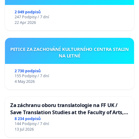
2 049 podpisů
247 Podpisy / 7 dní
22 Apr 2026
PETICE ZA ZACHOVÁNÍ KULTURNÍHO CENTRA STALIN
NA LETNÉ
2 730 podpisů
155 Podpisy / 7 dní
4 May 2026
Za záchranu oboru translatologie na FF UK /
Save Translation Studies at the Faculty of Arts,
Charles University
8 234 podpisů
144 Podpisy / 7 dní
13 Jul 2026