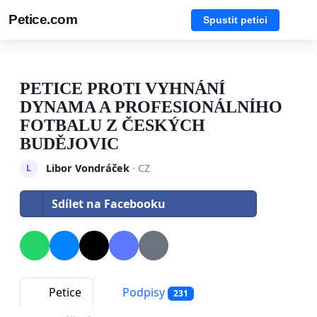
Petice.com
Spustit petici
PETICE PROTI VYHNÁNÍ
DYNAMA A PROFESIONÁLNÍHO
FOTBALU Z ČESKÝCH
BUDĚJOVIC
Libor Vondráček
· CZ
L
Sdílet na Facebooku
Petice
Podpisy
231