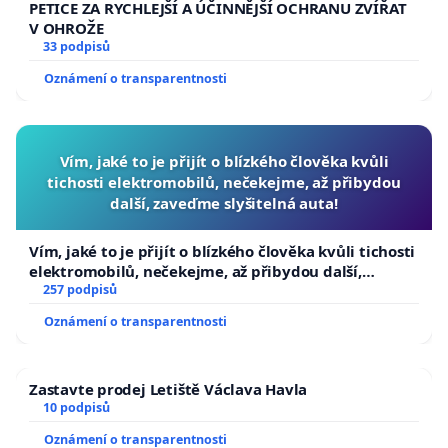
PETICE ZA RYCHLEJŠÍ A ÚČINNĚJŠÍ OCHRANU ZVÍŘAT
V OHROŽE
33 podpisů
Oznámení o transparentnosti
Vím, jaké to je přijít o blízkého člověka kvůli
tichosti elektromobilů, nečekejme, až přibydou
další, zaveďme slyšitelná auta!
Vím, jaké to je přijít o blízkého člověka kvůli tichosti
elektromobilů, nečekejme, až přibydou další,
zaveďme slyšitelná auta!
257 podpisů
Oznámení o transparentnosti
Zastavte prodej Letiště Václava Havla
10 podpisů
Oznámení o transparentnosti