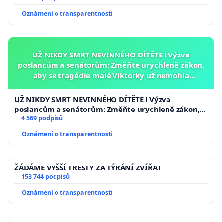
Oznámení o transparentnosti
UŽ NIKDY SMRT NEVINNÉHO DÍTĚTE ! Výzva
poslancům a senátorům: Změňte urychleně zákon,
aby se tragédie malé Viktorky už nemohla
opakovat!
UŽ NIKDY SMRT NEVINNÉHO DÍTĚTE ! Výzva
poslancům a senátorům: Změňte urychleně zákon,
aby se tragédie malé Viktorky už nemohla opakovat!
4 569 podpisů
Oznámení o transparentnosti
ŽÁDÁME VYŠŠÍ TRESTY ZA TÝRÁNÍ ZVÍŘAT
153 744 podpisů
Oznámení o transparentnosti