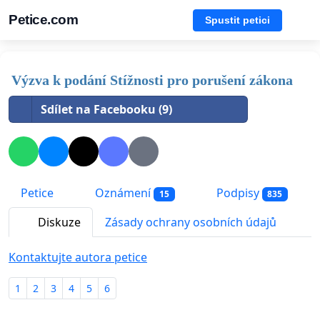
Petice.com
Spustit petici
Výzva k podání Stížnosti pro porušení zákona
Sdílet na Facebooku (9)
Petice
Oznámení
Podpisy
15
835
Diskuze
Zásady ochrany osobních údajů
Kontaktujte autora petice
1
2
3
4
5
6