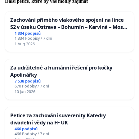
Další petice, které by vás mohly zajímat
Zachování přímého vlakového spojení na lince
S2 v úseku Ostrava – Bohumín – Karviná – Mosty
u Jablunkova
1 334 podpisů
1 334 Podpisy / 7 dní
1 Aug 2026
Za udržitelné a humánní řešení pro kočky
Apolinářky
7 538 podpisů
670 Podpisy / 7 dní
10 Jun 2026
Petice za zachování suverenity Katedry
divadelní vědy na FF UK
466 podpisů
466 Podpisy / 7 dní