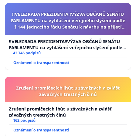
‼️VELEZRADA PREZIDENTA‼️VÝZVA OBČANŮ SENÁTU
PARLAMENTU na vyhlášení veřejného slyšení podle
§ 144 jednacího řádu Senátu k návrhu na přijetí
usnesení k podání ústavní žaloby na prezidenta
republiky
‼️VELEZRADA PREZIDENTA‼️VÝZVA OBČANŮ SENÁTU
PARLAMENTU na vyhlášení veřejného slyšení podle §
144 jednacího řádu Senátu k návrhu na přijetí
42 746 podpisů
usnesení k podání ústavní žaloby na prezidenta
Oznámení o transparentnosti
republiky
Zrušení promlčecích lhůt u závažných a zvlášť
závažných trestných činů
Zrušení promlčecích lhůt u závažných a zvlášť
závažných trestných činů
162 podpisů
Oznámení o transparentnosti