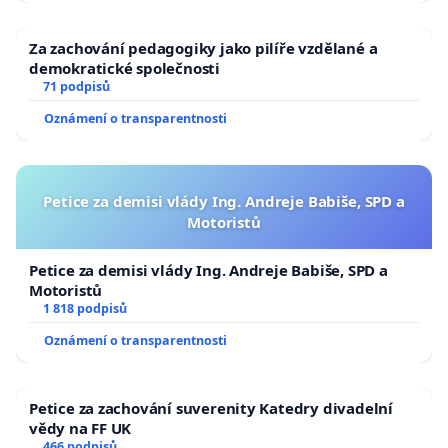
Za zachování pedagogiky jako pilíře vzdělané a
demokratické společnosti
71 podpisů
Oznámení o transparentnosti
Petice za demisi vlády Ing. Andreje Babiše, SPD a
Motoristů
Petice za demisi vlády Ing. Andreje Babiše, SPD a
Motoristů
1 818 podpisů
Oznámení o transparentnosti
Petice za zachování suverenity Katedry divadelní
vědy na FF UK
466 podpisů