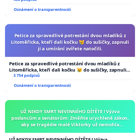
Oznámení o transparentnosti
Petice za spravedlivé potrestání dvou mladíků z
Litoměřicka, kteří dali kočku 😿 do sušičky, zapnuli
ji a umírání zvířete natočili.
Petice za spravedlivé potrestání dvou mladíků z
Litoměřicka, kteří dali kočku 😿 do sušičky, zapnuli ji
a umírání zvířete natočili.
3 754 podpisů
Oznámení o transparentnosti
UŽ NIKDY SMRT NEVINNÉHO DÍTĚTE ! Výzva
poslancům a senátorům: Změňte urychleně zákon,
aby se tragédie malé Viktorky už nemohla
opakovat!
UŽ NIKDY SMRT NEVINNÉHO DÍTĚTE ! Výzva