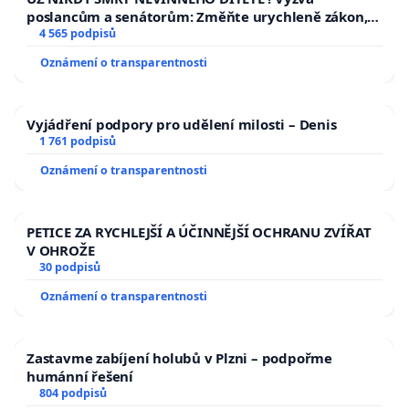
poslancům a senátorům: Změňte urychleně zákon,
aby se tragédie malé Viktorky už nemohla opakovat!
4 565 podpisů
Oznámení o transparentnosti
Vyjádření podpory pro udělení milosti – Denis
1 761 podpisů
Oznámení o transparentnosti
PETICE ZA RYCHLEJŠÍ A ÚČINNĚJŠÍ OCHRANU ZVÍŘAT
V OHROŽE
30 podpisů
Oznámení o transparentnosti
Zastavme zabíjení holubů v Plzni – podpořme
humánní řešení
804 podpisů