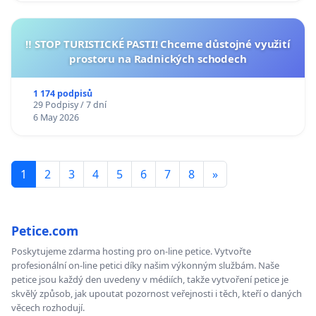
‼️ STOP TURISTICKÉ PASTI! Chceme důstojné využití
prostoru na Radnických schodech
1 174 podpisů
29 Podpisy / 7 dní
6 May 2026
1
2
3
4
5
6
7
8
»
Petice.com
Poskytujeme zdarma hosting pro on-line petice. Vytvořte
profesionální on-line petici díky našim výkonným službám. Naše
petice jsou každý den uvedeny v médiích, takže vytvoření petice je
skvělý způsob, jak upoutat pozornost veřejnosti i těch, kteří o daných
věcech rozhodují.