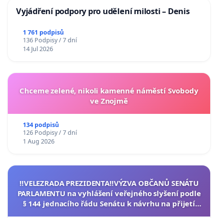
Vyjádření podpory pro udělení milosti – Denis
1 761 podpisů
136 Podpisy / 7 dní
14 Jul 2026
Chceme zelené, nikoli kamenné náměstí Svobody
ve Znojmě
134 podpisů
126 Podpisy / 7 dní
1 Aug 2026
‼️VELEZRADA PREZIDENTA‼️VÝZVA OBČANŮ SENÁTU
PARLAMENTU na vyhlášení veřejného slyšení podle
§ 144 jednacího řádu Senátu k návrhu na přijetí
usnesení k podání ústavní žaloby na prezidenta