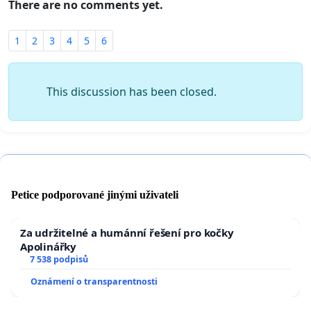
There are no comments yet.
1
2
3
4
5
6
This discussion has been closed.
Petice podporované jinými uživateli
Za udržitelné a humánní řešení pro kočky
Apolinářky
7 538 podpisů
Oznámení o transparentnosti