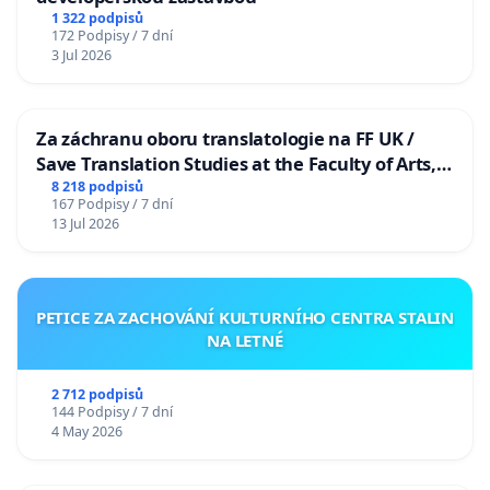
1 322 podpisů
172 Podpisy / 7 dní
3 Jul 2026
Za záchranu oboru translatologie na FF UK /
Save Translation Studies at the Faculty of Arts,
Charles University
8 218 podpisů
167 Podpisy / 7 dní
13 Jul 2026
PETICE ZA ZACHOVÁNÍ KULTURNÍHO CENTRA STALIN
NA LETNÉ
2 712 podpisů
144 Podpisy / 7 dní
4 May 2026