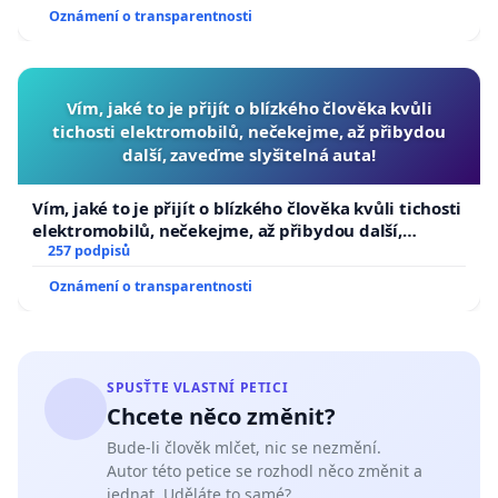
Oznámení o transparentnosti
Vím, jaké to je přijít o blízkého člověka kvůli
tichosti elektromobilů, nečekejme, až přibydou
další, zaveďme slyšitelná auta!
Vím, jaké to je přijít o blízkého člověka kvůli tichosti
elektromobilů, nečekejme, až přibydou další,
zaveďme slyšitelná auta!
257 podpisů
Oznámení o transparentnosti
SPUSŤTE VLASTNÍ PETICI
Chcete něco změnit?
Bude-li člověk mlčet, nic se nezmění.
Autor této petice se rozhodl něco změnit a
jednat. Uděláte to samé?