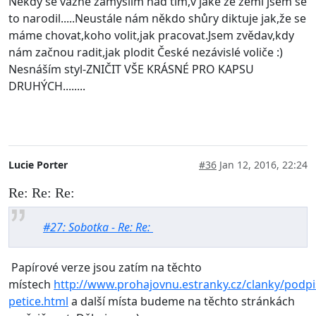
Někdy se vážně zamýšlím nad tím,v jaké že zemi jsem se
to narodil.....Neustále nám někdo shůry diktuje jak,že se
máme chovat,koho volit,jak pracovat.Jsem zvědav,kdy
nám začnou radit,jak plodit České nezávislé voliče :)
Nesnáším styl-ZNIČIT VŠE KRÁSNÉ PRO KAPSU
DRUHÝCH........
Lucie Porter
#36
Jan 12, 2016, 22:24
Re: Re: Re:
#27: Sobotka - Re: Re:
Papírové verze jsou zatím na těchto
místech
http://www.prohajovnu.estranky.cz/clanky/podpi
petice.html
a další místa budeme na těchto stránkách