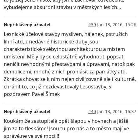
vybudejeme absurdní stavbu v městských lesích...
Nepřihlášený uživatel
#39
Jan 13, 2016, 15:26
Lesnické účelové stavby mysliven, hájenek, pstružích
líhní atd, z nedávné historické doby jsou
charakteristické svébytnou architekturou a místem
umístění. Měly by se celostátně vyhodnotit, popsat,
neničit nevhodnými přestavbami a úpravami, natož pak
demolicemi, mnohé z nich prohlásit za památky atd.
Zkrátka chovat se k ním nejen civilizovaně ale i kulturně,
chránit to, co již nezdevastovaly Lesostavby. S
pozdravem Pavel Šimek
Nepřihlášený uživatel
#40
Jan 13, 2016, 16:37
Koukám,že zastupitelé opět šlapou v hovnech a jěště
jim za to tleskáme! Jsou tu pro nás a to město mají ve
správě,ne ve své moci!!!