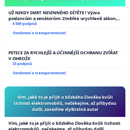
opakovat!
UŽ NIKDY SMRT NEVINNÉHO DÍTĚTE ! Výzva
poslancům a senátorům: Změňte urychleně zákon,
aby se tragédie malé Viktorky už nemohla opakovat!
4 569 podpisů
Oznámení o transparentnosti
PETICE ZA RYCHLEJŠÍ A ÚČINNĚJŠÍ OCHRANU ZVÍŘAT
V OHROŽE
33 podpisů
Oznámení o transparentnosti
Vím, jaké to je přijít o blízkého člověka kvůli
tichosti elektromobilů, nečekejme, až přibydou
další, zaveďme slyšitelná auta!
Vím, jaké to je přijít o blízkého člověka kvůli tichosti
elektromobilů, nečekejme, až přibydou další,