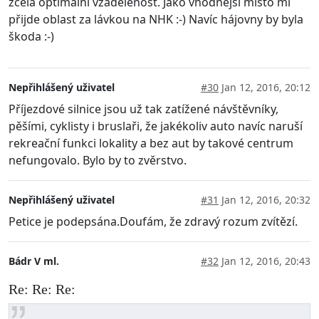
zcela optímální vzádelenost. Jako vhodnější místo mi
přijde oblast za lávkou na NHK :-) Navíc hájovny by byla
škoda :-)
Nepřihlášený uživatel
#30
Jan 12, 2016, 20:12
Příjezdové silnice jsou už tak zatížené návštěvníky,
pěšími, cyklisty i bruslaři, že jakékoliv auto navíc naruší
rekreační funkci lokality a bez aut by takové centrum
nefungovalo. Bylo by to zvěrstvo.
Nepřihlášený uživatel
#31
Jan 12, 2016, 20:32
Petice je podepsána.Doufám, že zdravý rozum zvítězí.
Bádr V ml.
#32
Jan 12, 2016, 20:43
Re: Re: Re: