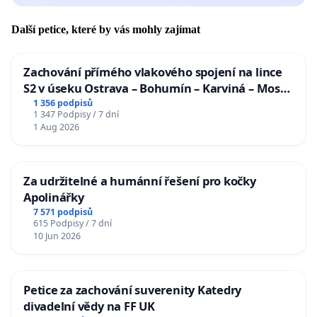
Další petice, které by vás mohly zajímat
Zachování přímého vlakového spojení na lince
S2 v úseku Ostrava – Bohumín – Karviná – Mosty
u Jablunkova
1 356 podpisů
1 347 Podpisy / 7 dní
1 Aug 2026
Za udržitelné a humánní řešení pro kočky
Apolinářky
7 571 podpisů
615 Podpisy / 7 dní
10 Jun 2026
Petice za zachování suverenity Katedry
divadelní vědy na FF UK