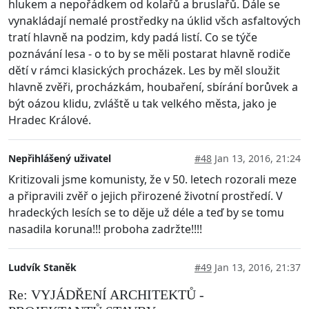
hlukem a nepořádkem od kolařů a bruslařů. Dále se
vynakládají nemalé prostředky na úklid všch asfaltových
tratí hlavně na podzim, kdy padá listí. Co se týče
poznávání lesa - o to by se měli postarat hlavně rodiče
dětí v rámci klasických procházek. Les by měl sloužit
hlavně zvěři, procházkám, houbaření, sbírání borůvek a
být oázou klidu, zvláště u tak velkého města, jako je
Hradec Králové.
Nepřihlášený uživatel
#48
Jan 13, 2016, 21:24
Kritizovali jsme komunisty, že v 50. letech rozorali meze
a připravili zvěř o jejich přirozené životní prostředí. V
hradeckých lesích se to děje už déle a teď by se tomu
nasadila koruna!!! proboha zadržte!!!!
Ludvík Staněk
#49
Jan 13, 2016, 21:37
Re: VYJÁDŘENÍ ARCHITEKTŮ -