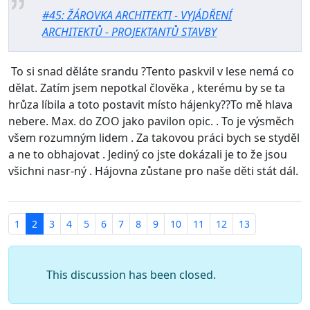
#45: ŽÁROVKA ARCHITEKTI - VYJÁDŘENÍ
ARCHITEKTŮ - PROJEKTANTŮ STAVBY
To si snad děláte srandu ?Tento paskvil v lese nemá co
dělat. Zatím jsem nepotkal člověka , kterému by se ta
hrůza líbila a toto postavit místo hájenky??To mě hlava
nebere. Max. do ZOO jako pavilon opic. . To je výsměch
všem rozumným lidem . Za takovou práci bych se styděl
a ne to obhajovat . Jediný co jste dokázali je to že jsou
všichni nasr-ný . Hájovna zůstane pro naše děti stát dál.
1
2
3
4
5
6
7
8
9
10
11
12
13
This discussion has been closed.