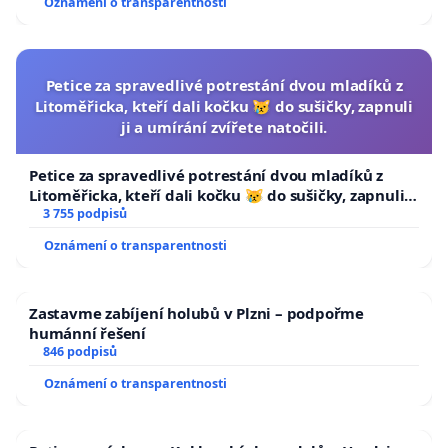
Oznámení o transparentnosti
Petice za spravedlivé potrestání dvou mladíků z
Litoměřicka, kteří dali kočku 😿 do sušičky, zapnuli
ji a umírání zvířete natočili.
Petice za spravedlivé potrestání dvou mladíků z
Litoměřicka, kteří dali kočku 😿 do sušičky, zapnuli ji
a umírání zvířete natočili.
3 755 podpisů
Oznámení o transparentnosti
Zastavme zabíjení holubů v Plzni – podpořme
humánní řešení
846 podpisů
Oznámení o transparentnosti