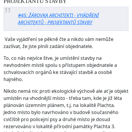
PROJEKTANTŮ STAVBY
#45: ŽÁROVKA ARCHITEKTI - VYJÁDŘENÍ
ARCHITEKTŮ - PROJEKTANTŮ STAVBY
Vaše vyjádření se pěkně čte a nikdo vám nemůže
zazlívat, že jste plnili zadání objednatele.
To, co nás nejvíce štve, je umístění stavby na
nevhodném místě spolu s přístupem objednatele a
schvalovacích orgánů ke stávající stavbě a osobě
hajného.
Nikdo nemá nic proti ekologické výchově ale ať je objekt
umístěn na vhodnější místo - třeba tam, kde je již léta
plánován územním plánem, t.j. na lokalitě Plachta.
Jedno místo bylo navrhováno v budově současného
cvičiště pro policejní psy a druhé místo je dosud
rezervováno v lokalitě přírodní památky Plachta 3.