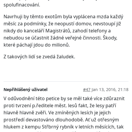
spolufinacování.
Navrhuji by těmto exotům byla vyplácena mzda každý
měsíc za podmínky, že neopustí domov, nevstoupí již
nikdy do kanceláří Magistrátů, zahodí telefony a
nebudou se účastnit žádné veřejné činnosti. Škody,
které páchají jdou do milionů.
Z takových lidí se zvedá žaludek.
Nepřihlášený uživatel
#47
Jan 13, 2016, 21:18
V odůvodnění této petice by se měl také více zdůraznit
proti tvrzení p.ředitele měst. lesů fakt, že lesy patří
hlavně hlavně zvěři. Ve zmíněných lesích je jejich
prostředí devastováno dlouhodobě. Ať už otřesným
hlukem z kempu Střbrný rybník v letních měsících, tak