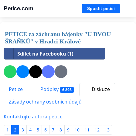
Petice.com
Spustit petici
PETICE za záchranu hájenky "U DVOU
ŠRAŇKŮ" v Hradci Králové
Sdílet na Facebooku (1)
Petice
Podpisy
Diskuze
6 898
Zásady ochrany osobních údajů
Kontaktujte autora petice
1
2
3
4
5
6
7
8
9
10
11
12
13