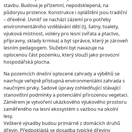
stavbu. Budova je přízemní, nepodsklepená, na
půdorysu prstence. Konstrukce i opláštění jsou tradiční
– dřevěné. Uvnitř se nachází zázemí pro potřeby
environmentálního vzdělávání dětí (tj. šatny, toalety,
výuková místnost, voliéry pro lesní zvířata a ptactvo,
přípravny, sklady krmiva) a byt správce, který je zároveň
lesním pedagogem. Služební byt navazuje na
oplocenou část pozemku, který slouží jako provozní
hospodářská plocha.
Na pozemcích dnešní oplocené zahrady a výběhů se
navrhuje veřejně přístupná environmentální zahrada s
naučnými prvky. Sadové úpravy zohledňující stávající
stanovištní podmínky a potenciální přirozenou vegetaci.
Záměrem je vytvoření ukázkového výukového prostoru
zaměřeného na lesní ekosystém s vazbou na okolní
lesy.
Veškeré výsadby budou primárně z domácích druhů
dřevin. Předpokládá se dosadba typické dřeviny