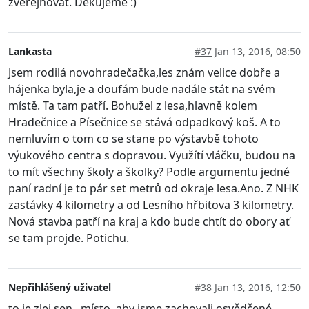
zveřejňovat. Děkujeme :)
Lankasta
#37
Jan 13, 2016, 08:50
Jsem rodilá novohradečačka,les znám velice dobře a
hájenka byla,je a doufám bude nadále stát na svém
místě. Ta tam patří. Bohužel z lesa,hlavně kolem
Hradečnice a Písečnice se stává odpadkový koš. A to
nemluvím o tom co se stane po výstavbě tohoto
výukového centra s dopravou. Využítí vláčku, budou na
to mít všechny školy a školky? Podle argumentu jedné
paní radní je to pár set metrů od okraje lesa.Ano. Z NHK
zastávky 4 kilometry a od Lesního hřbitova 3 kilometry.
Nová stavba patří na kraj a kdo bude chtít do obory ať
se tam projde. Potichu.
Nepřihlášený uživatel
#38
Jan 13, 2016, 12:50
to je zlej sen...místo, aby jsme zachovali osvědčené,