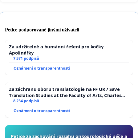
Petice podporované jinými uživateli
Za udržitelné a humánní řešení pro kočky
Apolinářky
7 571 podpisů
Oznámení o transparentnosti
Za záchranu oboru translatologie na FF UK / Save
Translation Studies at the Faculty of Arts, Charles
University
8 234 podpisů
Oznámení o transparentnosti
Petice za zachování rozsahu onkourologické péče a