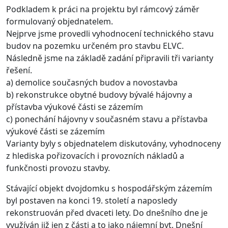
Podkladem k práci na projektu byl rámcový záměr
formulovaný objednatelem.
Nejprve jsme provedli vyhodnocení technického stavu
budov na pozemku určeném pro stavbu ELVC.
Následně jsme na základě zadání připravili tři varianty
řešení.
a) demolice současných budov a novostavba
b) rekonstrukce obytné budovy bývalé hájovny a
přístavba výukové části se zázemím
c) ponechání hájovny v současném stavu a přístavba
výukové části se zázemím
Varianty byly s objednatelem diskutovány, vyhodnoceny
z hlediska pořizovacích i provozních nákladů a
funkčnosti provozu stavby.
Stávající objekt dvojdomku s hospodářským zázemím
byl postaven na konci 19. století a naposledy
rekonstruován před dvaceti lety. Do dnešního dne je
využíván již jen z části a to jako nájemní byt. Dnešní