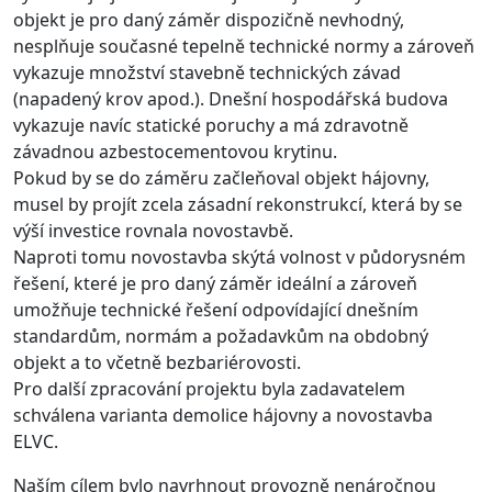
objekt je pro daný záměr dispozičně nevhodný,
nesplňuje současné tepelně technické normy a zároveň
vykazuje množství stavebně technických závad
(napadený krov apod.). Dnešní hospodářská budova
vykazuje navíc statické poruchy a má zdravotně
závadnou azbestocementovou krytinu.
Pokud by se do záměru začleňoval objekt hájovny,
musel by projít zcela zásadní rekonstrukcí, která by se
výší investice rovnala novostavbě.
Naproti tomu novostavba skýtá volnost v půdorysném
řešení, které je pro daný záměr ideální a zároveň
umožňuje technické řešení odpovídající dnešním
standardům, normám a požadavkům na obdobný
objekt a to včetně bezbariérovosti.
Pro další zpracování projektu byla zadavatelem
schválena varianta demolice hájovny a novostavba
ELVC.
Naším cílem bylo navrhnout provozně nenáročnou