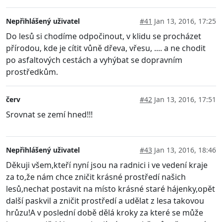
Nepřihlášený uživatel
#41
Jan 13, 2016, 17:25
Do lesů si chodíme odpočinout, v klidu se procházet
přírodou, kde je cítit vůně dřeva, vřesu, .... a ne chodit
po asfaltových cestách a vyhýbat se dopravním
prostředkům.
červ
#42
Jan 13, 2016, 17:51
Srovnat se zemí hned!!!
Nepřihlášený uživatel
#43
Jan 13, 2016, 18:46
Děkuji všem,kteří nyní jsou na radnici i ve vedení kraje
za to,že nám chce zničit krásné prostředí našich
lesů,nechat postavit na místo krásné staré hájenky,opět
další paskvil a zničit prostředí a udělat z lesa takovou
hrůzu!A v poslední době dělá kroky za které se může