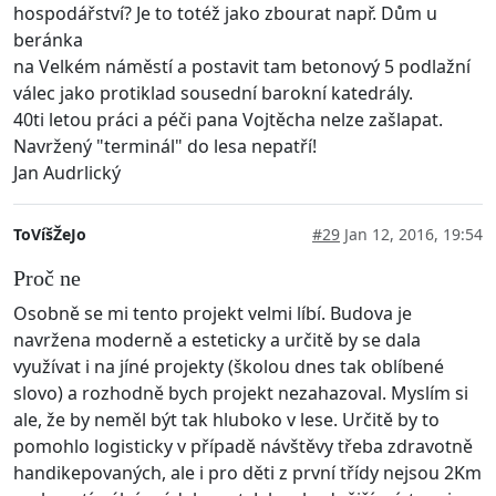
hospodářství? Je to totéž jako zbourat např. Dům u
beránka
na Velkém náměstí a postavit tam betonový 5 podlažní
válec jako protiklad sousední barokní katedrály.
40ti letou práci a péči pana Vojtěcha nelze zašlapat.
Navržený "terminál" do lesa nepatří!
Jan Audrlický
ToVíšŽeJo
#29
Jan 12, 2016, 19:54
Proč ne
Osobně se mi tento projekt velmi líbí. Budova je
navržena moderně a esteticky a určitě by se dala
využívat i na jíné projekty (školou dnes tak oblíbené
slovo) a rozhodně bych projekt nezahazoval. Myslím si
ale, že by neměl být tak hluboko v lese. Určitě by to
pomohlo logisticky v případě návštěvy třeba zdravotně
handikepovaných, ale i pro děti z první třídy nejsou 2Km