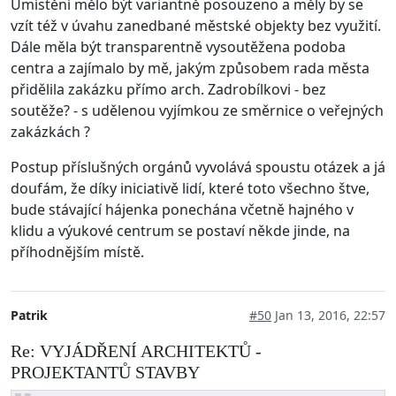
Umístění mělo být variantně posouzeno a měly by se
vzít též v úvahu zanedbané městské objekty bez využití.
Dále měla být transparentně vysoutěžena podoba
centra a zajímalo by mě, jakým způsobem rada města
přidělila zakázku přímo arch. Zadrobílkovi - bez
soutěže? - s udělenou vyjímkou ze směrnice o veřejných
zakázkách ?
Postup příslušných orgánů vyvolává spoustu otázek a já
doufám, že díky iniciativě lidí, které toto všechno štve,
bude stávající hájenka ponechána včetně hajného v
klidu a výukové centrum se postaví někde jinde, na
příhodnějším místě.
Patrik
#50
Jan 13, 2016, 22:57
Re: VYJÁDŘENÍ ARCHITEKTŮ -
PROJEKTANTŮ STAVBY