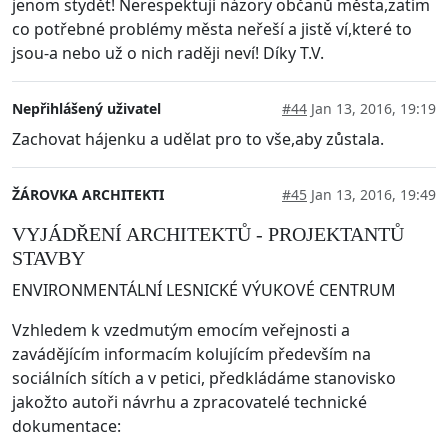
jenom stydět! Nerespektují názory občanů města,zatím
co potřebné problémy města neřeší a jistě ví,které to
jsou-a nebo už o nich raději neví! Díky T.V.
Nepřihlášený uživatel
#44
Jan 13, 2016, 19:19
Zachovat hájenku a udělat pro to vše,aby zůstala.
ŽÁROVKA ARCHITEKTI
#45
Jan 13, 2016, 19:49
VYJÁDŘENÍ ARCHITEKTŮ - PROJEKTANTŮ
STAVBY
ENVIRONMENTÁLNÍ LESNICKÉ VÝUKOVÉ CENTRUM
Vzhledem k vzedmutým emocím veřejnosti a
zavádějícím informacím kolujícím především na
sociálních sítích a v petici, předkládáme stanovisko
jakožto autoři návrhu a zpracovatelé technické
dokumentace: