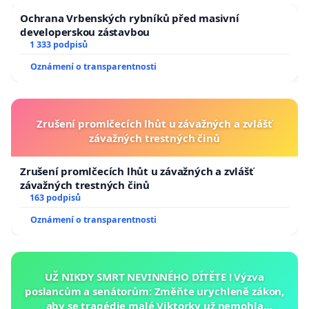
Ochrana Vrbenských rybníků před masivní
developerskou zástavbou
1 333 podpisů
Oznámení o transparentnosti
Zrušení promlčecích lhůt u závažných a zvlášť
závažných trestných činů
Zrušení promlčecích lhůt u závažných a zvlášť
závažných trestných činů
163 podpisů
Oznámení o transparentnosti
UŽ NIKDY SMRT NEVINNÉHO DÍTĚTE ! Výzva
poslancům a senátorům: Změňte urychleně zákon,
aby se tragédie malé Viktorky už nemohla