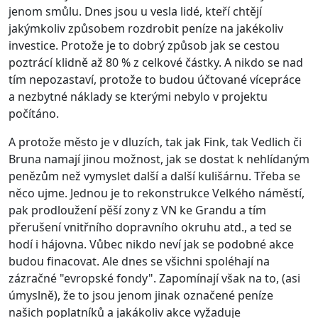
jenom smůlu. Dnes jsou u vesla lidé, kteří chtějí
jakýmkoliv způsobem rozdrobit peníze na jakékoliv
investice. Protože je to dobrý způsob jak se cestou
poztrácí klidně až 80 % z celkové částky. A nikdo se nad
tím nepozastaví, protože to budou účtované vícepráce
a nezbytné náklady se kterými nebylo v projektu
počítáno.
A protože město je v dluzích, tak jak Fink, tak Vedlich či
Bruna namají jinou možnost, jak se dostat k nehlídaným
penězům než vymyslet další a další kulišárnu. Třeba se
něco ujme. Jednou je to rekonstrukce Velkého náměstí,
pak prodloužení pěší zony z VN ke Grandu a tím
přerušení vnitřního dopravního okruhu atd., a ted se
hodí i hájovna. Vůbec nikdo neví jak se podobné akce
budou finacovat. Ale dnes se všichni spoléhají na
zázračné "evropské fondy". Zapomínají však na to, (asi
úmyslně), že to jsou jenom jinak označené peníze
našich poplatníků a jakákoliv akce vyžaduje