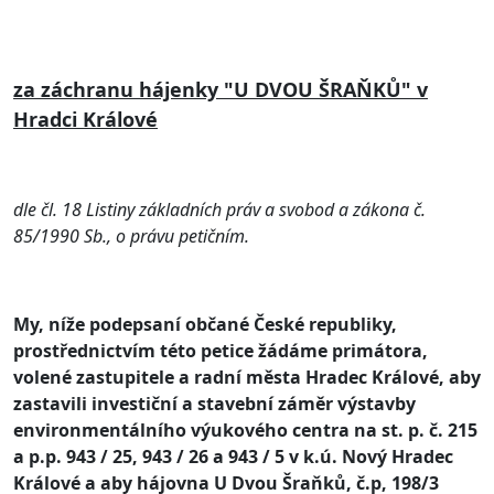
za záchranu hájenky "U DVOU ŠRAŇKŮ" v
Hradci Králové
dle čl. 18 Listiny základních práv a svobod a zákona č.
85/1990 Sb., o právu petičním.
My, níže podepsaní občané České republiky,
prostřednictvím této petice žádáme primátora,
volené zastupitele a radní města Hradec Králové, aby
zastavili investiční a stavební záměr výstavby
environmentálního výukového centra na st. p. č. 215
a p.p. 943 / 25, 943 / 26 a 943 / 5 v k.ú. Nový Hradec
Králové a aby hájovna U Dvou Šraňků, č.p, 198/3