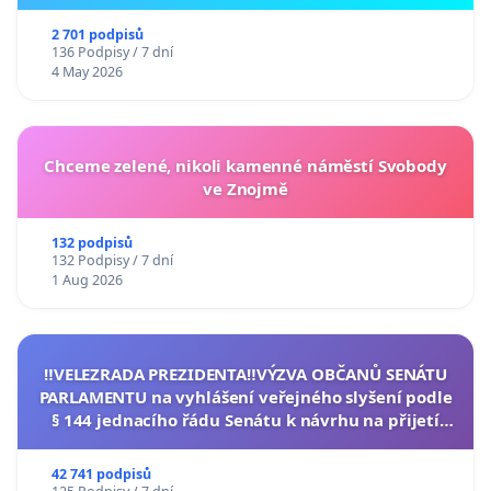
2 701 podpisů
136 Podpisy / 7 dní
4 May 2026
Chceme zelené, nikoli kamenné náměstí Svobody
ve Znojmě
132 podpisů
132 Podpisy / 7 dní
1 Aug 2026
‼️VELEZRADA PREZIDENTA‼️VÝZVA OBČANŮ SENÁTU
PARLAMENTU na vyhlášení veřejného slyšení podle
§ 144 jednacího řádu Senátu k návrhu na přijetí
usnesení k podání ústavní žaloby na prezidenta
republiky
42 741 podpisů