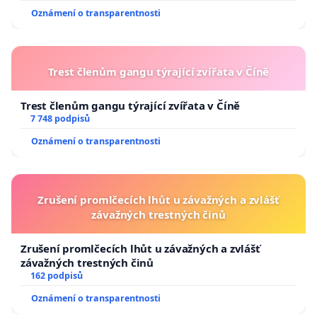
Oznámení o transparentnosti
ohrožených druhů. Kromě soustavného uklízení odpadků po
neukázněných návštěvnících lesa, také pracuje jako dobrovolný
zdravotník, který kromě odřených kolen a zlomenin bruslařů a cyklistů
zachránil také dva lidské životy. Petiční výbor považuje nabídku
Trest členům gangu týrající zvířata v Číně
náhradního bydlení v některém z městských bytů za neadekvátní,
protože je to z minimálně z psychologického a zdravotního hlediska
Trest členům gangu týrající zvířata v Číně
nepřijatelné.
7 748 podpisů
Oznámení o transparentnosti
***
Zrušení promlčecích lhůt u závažných a zvlášť
závažných trestných činů
Veškeré Vaše dotazy Vám také rádi zodpovíme na níže uvedených
Zrušení promlčecích lhůt u závažných a zvlášť
kontaktech.
závažných trestných činů
162 podpisů
Oznámení o transparentnosti
Dokumenty, vyjádření a znalecké posudky budou zveřejňovány: