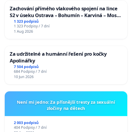
Zachování přímého vlakového spojení na lince
S2 v úseku Ostrava – Bohumín – Karviná – Mosty
u Jablunkova
1 323 podpisů
1 323 Podpisy / 7 dní
1 Aug 2026
Za udržitelné a humánní řešení pro kočky
Apolinářky
7 504 podpisů
684 Podpisy / 7 dní
10 Jun 2026
Není mi jedno: Za přísnější tresty za sexuální
zločiny na dětech
2 003 podpisů
404 Podpisy / 7 dní