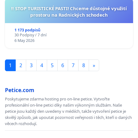
‼️ STOP TURISTICKÉ PASTI! Chceme důstojné využití
prostoru na Radnických schodech
1 173 podpisů
30 Podpisy / 7 dní
6 May 2026
1
2
3
4
5
6
7
8
»
Petice.com
Poskytujeme zdarma hosting pro on-line petice. Vytvořte
profesionální on-line petici díky našim výkonným službám. Naše
petice jsou každý den uvedeny v médiích, takže vytvoření petice je
skvělý způsob, jak upoutat pozornost veřejnosti i těch, kteří o daných
věcech rozhodují.