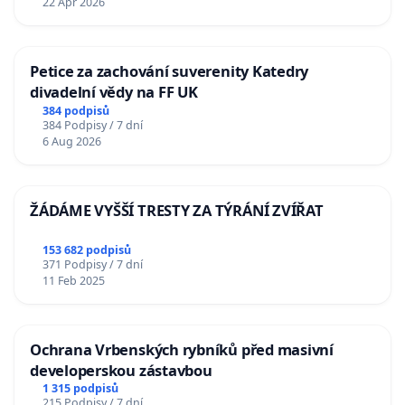
22 Apr 2026
Petice za zachování suverenity Katedry
divadelní vědy na FF UK
384 podpisů
384 Podpisy / 7 dní
6 Aug 2026
ŽÁDÁME VYŠŠÍ TRESTY ZA TÝRÁNÍ ZVÍŘAT
153 682 podpisů
371 Podpisy / 7 dní
11 Feb 2025
Ochrana Vrbenských rybníků před masivní
developerskou zástavbou
1 315 podpisů
215 Podpisy / 7 dní