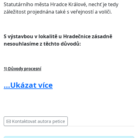
Statutárního města Hradce Králové, nechť je tedy
záležitost projednána také s veřejností a voliči.
S výstavbou v lokalitě u Hradečnice zásadně
nesouhlasíme z těchto důvodů:
1) Důvody procesní
O výstavbě nebyli řádně informování zastupitelé! Na základě výjimky
...Ukázat více
ze směrnice Zastupitelstva města Hradec Králové a primátora města č.
3/2013, kterou se stanoví postup města Hradec Králové při zadávání
veřejných zakázek, byla zakázka na architektonické řešení zadána
jednomu zhotoviteli. Jakožto občané města žádáme, aby s
problematikou byli obeznámeni i všichni zastupitelé města, a aby byly
zveřejněny veškeré dokumenty, které s výstavbou projektu souvisí.
Kontaktovat autora petice