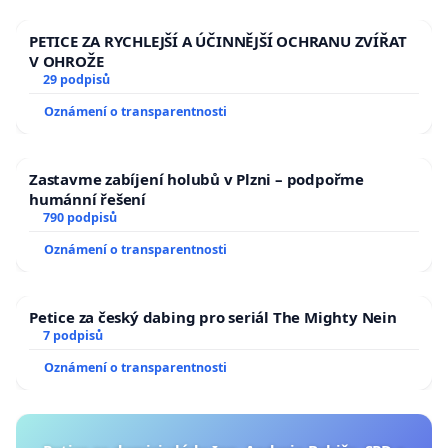
1) na Facebookových stránkách skupiny Zachraňte hájovnu 'u Dvou
Šraňků'
PETICE ZA RYCHLEJŠÍ A ÚČINNĚJŠÍ OCHRANU ZVÍŘAT
2) webových stránkách
http://www.prohajovnu.estranky.cz
V OHROŽE
29 podpisů
Oznámení o transparentnosti
Za petiční výbor:
Zastavme zabíjení holubů v Plzni – podpořme
humánní řešení
Lukáš Kocián, Karla IV. 610/21, Hradec Králové 2
790 podpisů
Oznámení o transparentnosti
Milady Horákové 259/48, Hradec Králové 6
Vladislav Bádr,
Petice za český dabing pro seriál The Mighty Nein
Irena Páchová, Tř. SNP 614/49, Hradec Králové 3
7 podpisů
Oznámení o transparentnosti
Zastupovat petiční výbor při jednání s orgány města je oprávněn:
*
Lukáš Kocián,
Karla IV. 610/21, Hradec Králové 2, tel.: +420 603 552