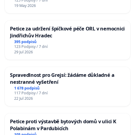
125 Podpisy / 7 dní
19 May 2026
Petice za udržení špičkové péče ORL v nemocnici
Jindřichův Hradec
395 podpisů
123 Podpisy / 7 dní
29 Jul 2026
Spravedlnost pro Grejsí: žádáme důkladné a
nestranné vyšetření
1 678 podpisů
117 Podpisy / 7 dní
22 Jul 2026
Petice proti výstavbě bytových domů v ulici K
Polabinám v Pardubicích
105 podpisů