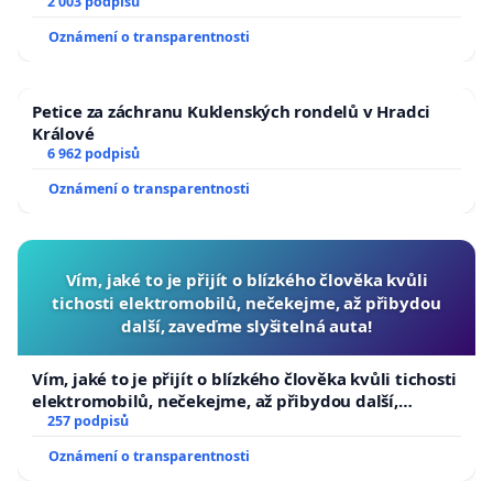
2 003 podpisů
Oznámení o transparentnosti
Petice za záchranu Kuklenských rondelů v Hradci
Králové
v Hradci Králové dne 11.1.2016
6 962 podpisů
Oznámení o transparentnosti
Vím, jaké to je přijít o blízkého člověka kvůli
tichosti elektromobilů, nečekejme, až přibydou
další, zaveďme slyšitelná auta!
Vím, jaké to je přijít o blízkého člověka kvůli tichosti
elektromobilů, nečekejme, až přibydou další,
zaveďme slyšitelná auta!
257 podpisů
Oznámení o transparentnosti