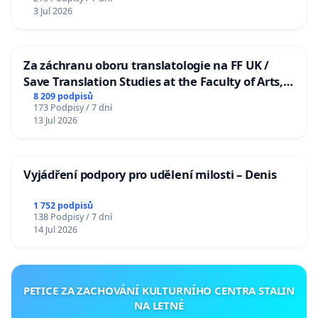
3 Jul 2026
Za záchranu oboru translatologie na FF UK /
Save Translation Studies at the Faculty of Arts,
Charles University
8 209 podpisů
173 Podpisy / 7 dní
13 Jul 2026
Vyjádření podpory pro udělení milosti – Denis
1 752 podpisů
138 Podpisy / 7 dní
14 Jul 2026
PETICE ZA ZACHOVÁNÍ KULTURNÍHO CENTRA STALIN
NA LETNÉ