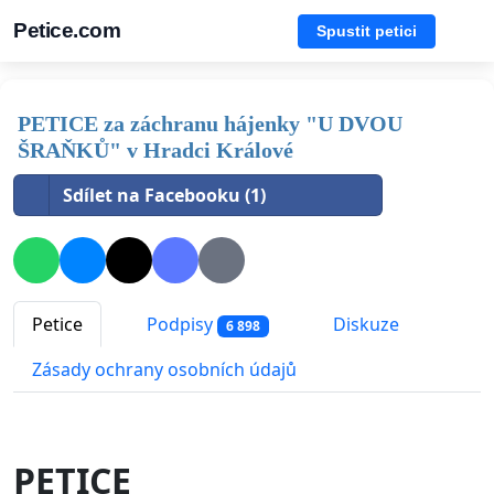
Petice.com
Spustit petici
PETICE za záchranu hájenky "U DVOU
ŠRAŇKŮ" v Hradci Králové
Sdílet na Facebooku (1)
Petice
Podpisy
Diskuze
6 898
Zásady ochrany osobních údajů
PETICE