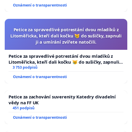
Oznámení o transparentnosti
Petice za spravedlivé potrestání dvou mladíků z
Litoměřicka, kteří dali kočku 😿 do sušičky, zapnuli
ji a umírání zvířete natočili.
Petice za spravedlivé potrestání dvou mladíků z
Litoměřicka, kteří dali kočku 😿 do sušičky, zapnuli ji
a umírání zvířete natočili.
3 753 podpisů
Oznámení o transparentnosti
Petice za zachování suverenity Katedry divadelní
vědy na FF UK
451 podpisů
Oznámení o transparentnosti