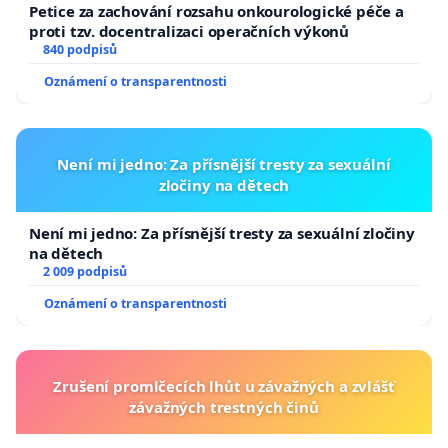
Petice za zachování rozsahu onkourologické péče a
proti tzv. docentralizaci operačních výkonů
840 podpisů
Oznámení o transparentnosti
Není mi jedno: Za přísnější tresty za sexuální
zločiny na dětech
Není mi jedno: Za přísnější tresty za sexuální zločiny
na dětech
2 009 podpisů
Oznámení o transparentnosti
Zrušení promlčecích lhůt u závažných a zvlášť
závažných trestných činů