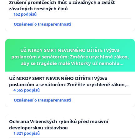
Zrušení promlčecích lhůt u závažných a zvlášť
závažných trestných činů
162 podpisů
Oznámení o transparentnosti
UŽ NIKDY SMRT NEVINNÉHO DÍTĚTE ! Výzva
poslancům a senátorům: Změňte urychleně zákon,
aby se tragédie malé Viktorky už nemohla
opakovat!
UŽ NIKDY SMRT NEVINNÉHO DÍTĚTE ! Výzva
poslancům a senátorům: Změňte urychleně zákon,
aby se tragédie malé Viktorky už nemohla opakovat!
4 565 podpisů
Oznámení o transparentnosti
Ochrana Vrbenských rybníků před masivní
developerskou zástavbou
1 321 podpisů