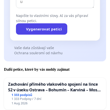
Napište to vlastními slovy. AI za vás připraví
silnou petici.
Vygenerovat petici
Vaše data zůstávají vaše
Ochrana soukromí od návrhu
Další petice, které by vás mohly zajímat
Zachování přímého vlakového spojení na lince
S2 v úseku Ostrava – Bohumín – Karviná – Mosty
u Jablunkova
1 333 podpisů
1 333 Podpisy / 7 dní
1 Aug 2026