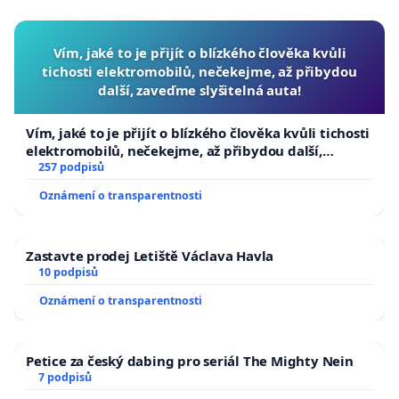
Vím, jaké to je přijít o blízkého člověka kvůli
tichosti elektromobilů, nečekejme, až přibydou
další, zaveďme slyšitelná auta!
Vím, jaké to je přijít o blízkého člověka kvůli tichosti
elektromobilů, nečekejme, až přibydou další,
zaveďme slyšitelná auta!
257 podpisů
Oznámení o transparentnosti
Zastavte prodej Letiště Václava Havla
10 podpisů
Oznámení o transparentnosti
Petice za český dabing pro seriál The Mighty Nein
7 podpisů