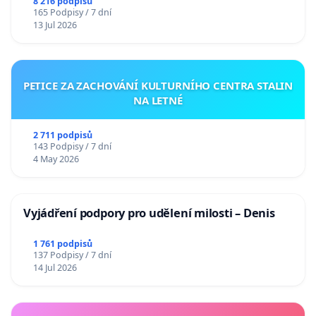
Charles University
8 216 podpisů
165 Podpisy / 7 dní
13 Jul 2026
PETICE ZA ZACHOVÁNÍ KULTURNÍHO CENTRA STALIN
NA LETNÉ
2 711 podpisů
143 Podpisy / 7 dní
4 May 2026
Vyjádření podpory pro udělení milosti – Denis
1 761 podpisů
137 Podpisy / 7 dní
14 Jul 2026