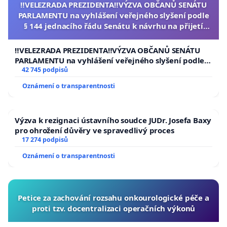
‼️VELEZRADA PREZIDENTA‼️VÝZVA OBČANŮ SENÁTU
PARLAMENTU na vyhlášení veřejného slyšení podle
§ 144 jednacího řádu Senátu k návrhu na přijetí
usnesení k podání ústavní žaloby na prezidenta
republiky
‼️VELEZRADA PREZIDENTA‼️VÝZVA OBČANŮ SENÁTU
PARLAMENTU na vyhlášení veřejného slyšení podle §
144 jednacího řádu Senátu k návrhu na přijetí
42 745 podpisů
usnesení k podání ústavní žaloby na prezidenta
Oznámení o transparentnosti
republiky
Výzva k rezignaci ústavního soudce JUDr. Josefa Baxy
pro ohrožení důvěry ve spravedlivý proces
17 274 podpisů
Oznámení o transparentnosti
Petice za zachování rozsahu onkourologické péče a
proti tzv. docentralizaci operačních výkonů