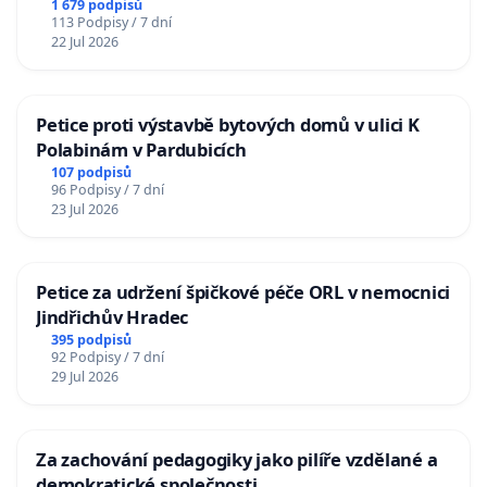
1 679 podpisů
113 Podpisy / 7 dní
22 Jul 2026
Petice proti výstavbě bytových domů v ulici K
Polabinám v Pardubicích
107 podpisů
96 Podpisy / 7 dní
23 Jul 2026
Petice za udržení špičkové péče ORL v nemocnici
Jindřichův Hradec
395 podpisů
92 Podpisy / 7 dní
29 Jul 2026
Za zachování pedagogiky jako pilíře vzdělané a
demokratické společnosti