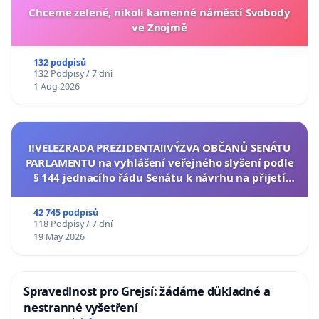
Chceme zelené, nikoli kamenné náměstí Svobody
ve Znojmě
132 podpisů
132 Podpisy / 7 dní
1 Aug 2026
‼️VELEZRADA PREZIDENTA‼️VÝZVA OBČANŮ SENÁTU
PARLAMENTU na vyhlášení veřejného slyšení podle
§ 144 jednacího řádu Senátu k návrhu na přijetí
usnesení k podání ústavní žaloby na prezidenta
republiky
42 745 podpisů
118 Podpisy / 7 dní
19 May 2026
Spravedlnost pro Grejsí: žádáme důkladné a
nestranné vyšetření