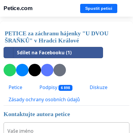
Petice.com
Spustit petici
PETICE za záchranu hájenky "U DVOU
ŠRAŇKŮ" v Hradci Králové
Sdílet na Facebooku (1)
Petice
Podpisy
Diskuze
6 898
Zásady ochrany osobních údajů
Kontaktujte autora petice
Vaše jméno