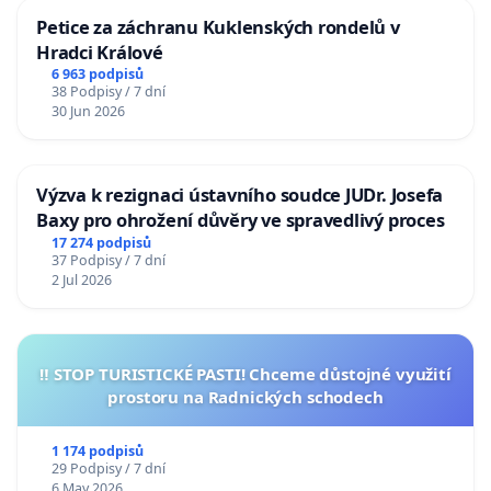
Petice za záchranu Kuklenských rondelů v
Hradci Králové
6 963 podpisů
38 Podpisy / 7 dní
30 Jun 2026
Výzva k rezignaci ústavního soudce JUDr. Josefa
Baxy pro ohrožení důvěry ve spravedlivý proces
17 274 podpisů
37 Podpisy / 7 dní
2 Jul 2026
‼️ STOP TURISTICKÉ PASTI! Chceme důstojné využití
prostoru na Radnických schodech
1 174 podpisů
29 Podpisy / 7 dní
6 May 2026