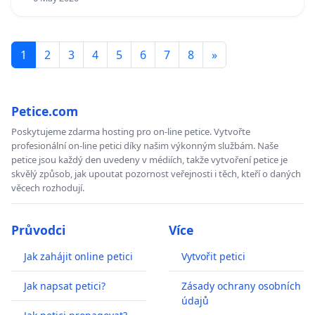
1
2
3
4
5
6
7
8
»
Petice.com
Poskytujeme zdarma hosting pro on-line petice. Vytvořte
profesionální on-line petici díky našim výkonným službám. Naše
petice jsou každý den uvedeny v médiích, takže vytvoření petice je
skvělý způsob, jak upoutat pozornost veřejnosti i těch, kteří o daných
věcech rozhodují.
Průvodci
Více
Jak zahájit online petici
Vytvořit petici
Jak napsat petici?
Zásady ochrany osobních
údajů