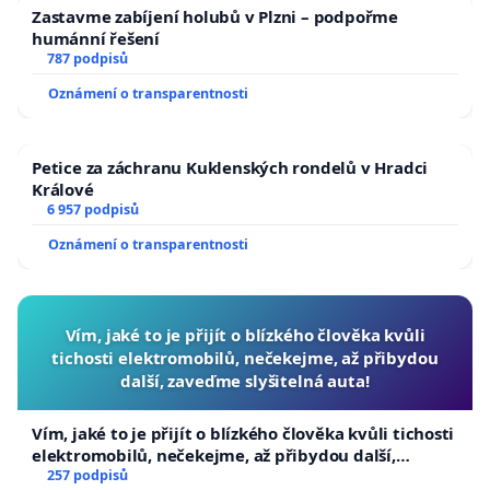
Zastavme zabíjení holubů v Plzni – podpořme
humánní řešení
787 podpisů
Oznámení o transparentnosti
Petice za záchranu Kuklenských rondelů v Hradci
Králové
6 957 podpisů
Oznámení o transparentnosti
Vím, jaké to je přijít o blízkého člověka kvůli
tichosti elektromobilů, nečekejme, až přibydou
další, zaveďme slyšitelná auta!
Vím, jaké to je přijít o blízkého člověka kvůli tichosti
elektromobilů, nečekejme, až přibydou další,
zaveďme slyšitelná auta!
257 podpisů