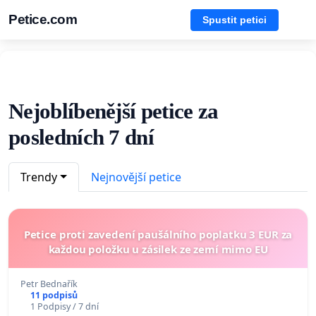
Petice.com
Spustit petici
Nejoblíbenější petice za
posledních 7 dní
Trendy
Nejnovější petice
Petice proti zavedení paušálního poplatku 3 EUR za
každou položku u zásilek ze zemí mimo EU
Petr Bednařík
11 podpisů
1 Podpisy / 7 dní