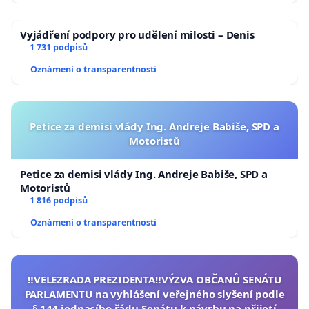
Vyjádření podpory pro udělení milosti – Denis
1 731 podpisů
Oznámení o transparentnosti
Petice za demisi vlády Ing. Andreje Babiše, SPD a
Motoristů
Petice za demisi vlády Ing. Andreje Babiše, SPD a
Motoristů
1 816 podpisů
Oznámení o transparentnosti
‼️VELEZRADA PREZIDENTA‼️VÝZVA OBČANŮ SENÁTU
PARLAMENTU na vyhlášení veřejného slyšení podle
§ 144 jednacího řádu Senátu k návrhu na přijetí