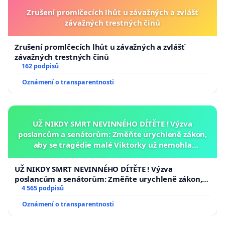
Zrušení promlčecích lhůt u závažných a zvlášť
závažných trestných činů
Zrušení promlčecích lhůt u závažných a zvlášť
závažných trestných činů
162 podpisů
Oznámení o transparentnosti
UŽ NIKDY SMRT NEVINNÉHO DÍTĚTE ! Výzva
poslancům a senátorům: Změňte urychleně zákon,
aby se tragédie malé Viktorky už nemohla
opakovat!
UŽ NIKDY SMRT NEVINNÉHO DÍTĚTE ! Výzva
poslancům a senátorům: Změňte urychleně zákon,
aby se tragédie malé Viktorky už nemohla opakovat!
4 565 podpisů
Oznámení o transparentnosti