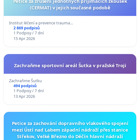
Petice za zrušení jednotných přijímacích zkoušek
(CERMAT) v jejich současné podobě
Institut léčení a prevence trauma…
2 869 podpisů
1 Podpisy / 7 dní
15 Apr 2026
Zachraňme sportovní areál Šutka v pražské Troji
Zachraňme Šutku
494 podpisů
1 Podpisy / 7 dní
13 Apr 2026
Petice za zachování dopravního vlakového spojení
mezi Ústí nad Labem západní nádraží přes stanice
Střekov, Velké Březno do Děčín hlavní nádraží