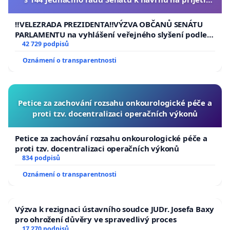
usnesení k podání ústavní žaloby na prezidenta
republiky
‼️VELEZRADA PREZIDENTA‼️VÝZVA OBČANŮ SENÁTU
PARLAMENTU na vyhlášení veřejného slyšení podle §
144 jednacího řádu Senátu k návrhu na přijetí
42 729 podpisů
usnesení k podání ústavní žaloby na prezidenta
Oznámení o transparentnosti
republiky
Petice za zachování rozsahu onkourologické péče a
proti tzv. docentralizaci operačních výkonů
Petice za zachování rozsahu onkourologické péče a
proti tzv. docentralizaci operačních výkonů
834 podpisů
Oznámení o transparentnosti
Výzva k rezignaci ústavního soudce JUDr. Josefa Baxy
pro ohrožení důvěry ve spravedlivý proces
17 270 podpisů