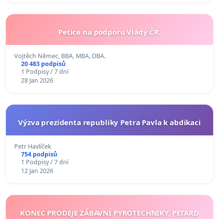
Petice na podporu Vlády ČR.
Vojtěch Němec, BBA, MBA, DBA.
20 483 podpisů
1 Podpisy / 7 dní
28 Jan 2026
Výzva prezidenta republiky Petra Pavla k abdikaci
Petr Havlíček
754 podpisů
1 Podpisy / 7 dní
12 Jan 2026
KONEC PRODEJE ZÁBAVNÍ PYROTECHNIKY, PETARD