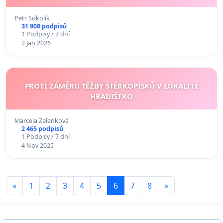
Petr Sokolík
31 908 podpisů
1 Podpisy / 7 dní
2 Jan 2026
PROTI ZÁMĚRU TĚŽBY ŠTĚRKOPÍSKŮ V LOKALITĚ
HRADIŠTKO
Marcela Zelenková
2 465 podpisů
1 Podpisy / 7 dní
4 Nov 2025
«
1
2
3
4
5
6
7
8
»