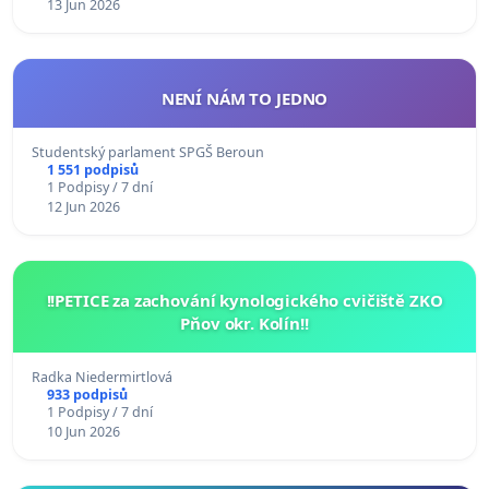
13 Jun 2026
NENÍ NÁM TO JEDNO
Studentský parlament SPGŠ Beroun
1 551 podpisů
1 Podpisy / 7 dní
12 Jun 2026
!!PETICE za zachování kynologického cvičiště ZKO
Pňov okr. Kolín!!
Radka Niedermirtlová
933 podpisů
1 Podpisy / 7 dní
10 Jun 2026