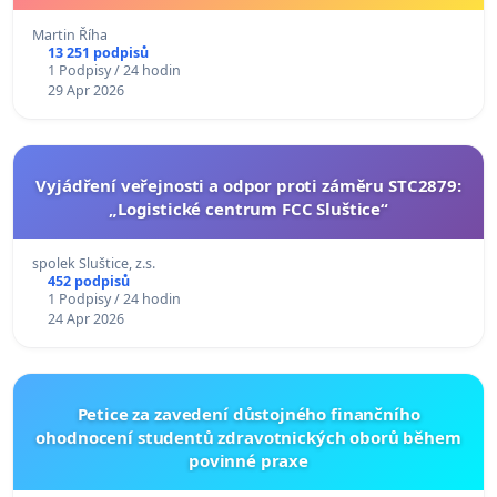
Martin Říha
13 251 podpisů
1 Podpisy / 24 hodin
29 Apr 2026
Vyjádření veřejnosti a odpor proti záměru STC2879:
„Logistické centrum FCC Sluštice“
spolek Sluštice, z.s.
452 podpisů
1 Podpisy / 24 hodin
24 Apr 2026
Petice za zavedení důstojného finančního
ohodnocení studentů zdravotnických oborů během
povinné praxe