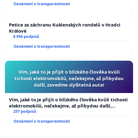
Oznámení o transparentnosti
Petice za záchranu Kuklenských rondelů v Hradci
Králové
6 956 podpisů
Oznámení o transparentnosti
Vím, jaké to je přijít o blízkého člověka kvůli
tichosti elektromobilů, nečekejme, až přibydou
další, zaveďme slyšitelná auta!
Vím, jaké to je přijít o blízkého člověka kvůli tichosti
elektromobilů, nečekejme, až přibydou další,
zaveďme slyšitelná auta!
257 podpisů
Oznámení o transparentnosti