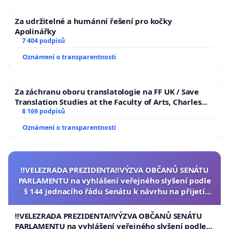
Za udržitelné a humánní řešení pro kočky
Apolinářky
7 404 podpisů
Oznámení o transparentnosti
Za záchranu oboru translatologie na FF UK / Save
Translation Studies at the Faculty of Arts, Charles
University
8 169 podpisů
Oznámení o transparentnosti
‼️VELEZRADA PREZIDENTA‼️VÝZVA OBČANŮ SENÁTU
PARLAMENTU na vyhlášení veřejného slyšení podle
§ 144 jednacího řádu Senátu k návrhu na přijetí
usnesení k podání ústavní žaloby na prezidenta
republiky
‼️VELEZRADA PREZIDENTA‼️VÝZVA OBČANŮ SENÁTU
PARLAMENTU na vyhlášení veřejného slyšení podle §