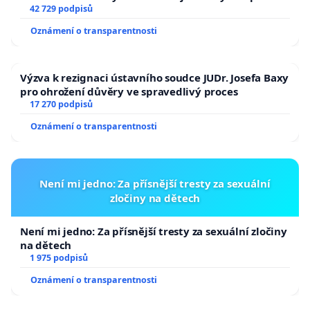
144 jednacího řádu Senátu k návrhu na přijetí
42 729 podpisů
usnesení k podání ústavní žaloby na prezidenta
Oznámení o transparentnosti
republiky
Výzva k rezignaci ústavního soudce JUDr. Josefa Baxy
pro ohrožení důvěry ve spravedlivý proces
17 270 podpisů
Oznámení o transparentnosti
Není mi jedno: Za přísnější tresty za sexuální
zločiny na dětech
Není mi jedno: Za přísnější tresty za sexuální zločiny
na dětech
1 975 podpisů
Oznámení o transparentnosti