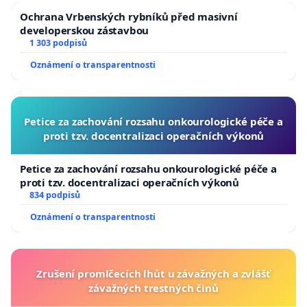
Ochrana Vrbenských rybníků před masivní
developerskou zástavbou
1 303 podpisů
Oznámení o transparentnosti
Petice za zachování rozsahu onkourologické péče a
proti tzv. docentralizaci operačních výkonů
Petice za zachování rozsahu onkourologické péče a
proti tzv. docentralizaci operačních výkonů
834 podpisů
Oznámení o transparentnosti
Zrušení promlčecích lhůt u závažných a zvlášť
závažných trestných činů