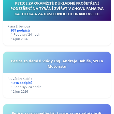
PETICE ZA OKAMŽITÉ DŮKLADNÉ PROŠETŘENÍ
PODEZŘENÍ NA TÝRÁNÍ ZVÍŘAT V CHOVU PANA IVA
KACHTÍKA A ZA DŮSLEDNOU OCHRANU VŠECH
OHROŽENÝCH ZVÍŘAT
Klára Erbenová
974 podpisů
1 Podpisy / 24 hodin
14 Jun 2026
Petice za demisi vlády Ing. Andreje Babiše, SPD a
Motoristů
Bc. Václav Kubák
1 816 podpisů
1 Podpisy / 24 hodin
12 Jun 2026
Petice za spravedlivější tresty za sexuální násilí.