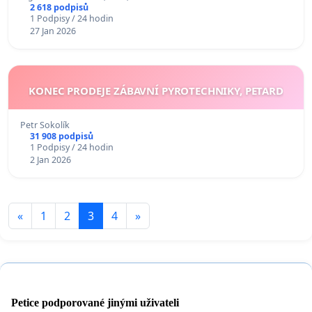
2 618 podpisů
1 Podpisy / 24 hodin
27 Jan 2026
KONEC PRODEJE ZÁBAVNÍ PYROTECHNIKY, PETARD
Petr Sokolík
31 908 podpisů
1 Podpisy / 24 hodin
2 Jan 2026
«
1
2
3
4
»
Petice podporované jinými uživateli