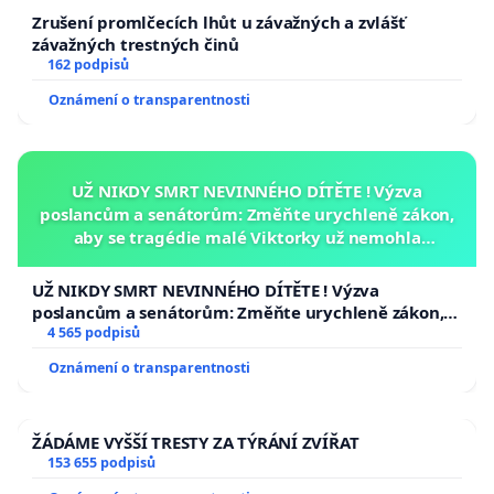
Zrušení promlčecích lhůt u závažných a zvlášť
závažných trestných činů
162 podpisů
Oznámení o transparentnosti
UŽ NIKDY SMRT NEVINNÉHO DÍTĚTE ! Výzva
poslancům a senátorům: Změňte urychleně zákon,
aby se tragédie malé Viktorky už nemohla
opakovat!
UŽ NIKDY SMRT NEVINNÉHO DÍTĚTE ! Výzva
poslancům a senátorům: Změňte urychleně zákon,
aby se tragédie malé Viktorky už nemohla opakovat!
4 565 podpisů
Oznámení o transparentnosti
ŽÁDÁME VYŠŠÍ TRESTY ZA TÝRÁNÍ ZVÍŘAT
153 655 podpisů