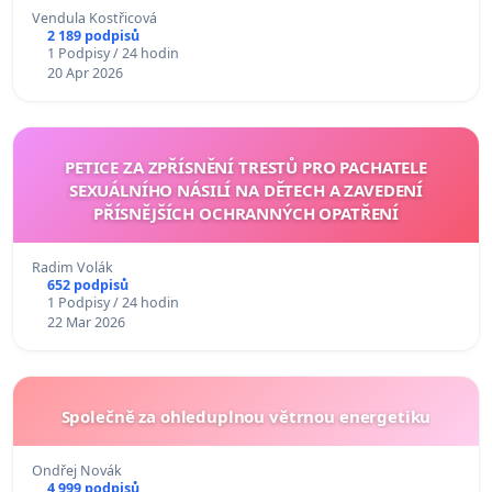
Vendula Kostřicová
2 189 podpisů
1 Podpisy / 24 hodin
20 Apr 2026
PETICE ZA ZPŘÍSNĚNÍ TRESTŮ PRO PACHATELE
SEXUÁLNÍHO NÁSILÍ NA DĚTECH A ZAVEDENÍ
PŘÍSNĚJŠÍCH OCHRANNÝCH OPATŘENÍ
Radim Volák
652 podpisů
1 Podpisy / 24 hodin
22 Mar 2026
Společně za ohleduplnou větrnou energetiku
Ondřej Novák
4 999 podpisů