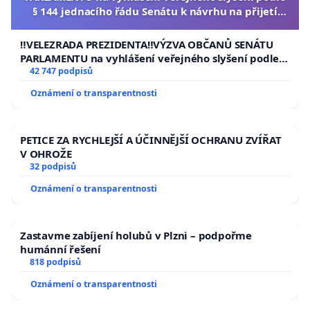
§ 144 jednacího řádu Senátu k návrhu na přijetí
usnesení k podání ústavní žaloby na prezidenta
republiky
‼️VELEZRADA PREZIDENTA‼️VÝZVA OBČANŮ SENÁTU
PARLAMENTU na vyhlášení veřejného slyšení podle §
144 jednacího řádu Senátu k návrhu na přijetí
42 747 podpisů
usnesení k podání ústavní žaloby na prezidenta
Oznámení o transparentnosti
republiky
PETICE ZA RYCHLEJŠÍ A ÚČINNĚJŠÍ OCHRANU ZVÍŘAT
V OHROŽE
32 podpisů
Oznámení o transparentnosti
Zastavme zabíjení holubů v Plzni – podpořme
humánní řešení
818 podpisů
Oznámení o transparentnosti