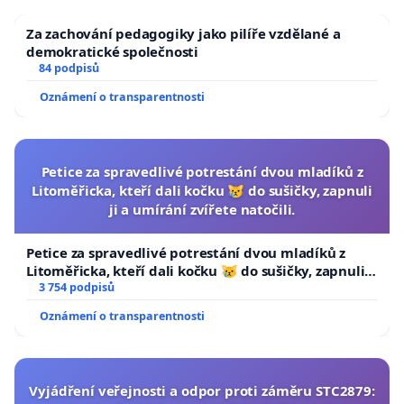
Za zachování pedagogiky jako pilíře vzdělané a
demokratické společnosti
84 podpisů
Oznámení o transparentnosti
Petice za spravedlivé potrestání dvou mladíků z
Litoměřicka, kteří dali kočku 😿 do sušičky, zapnuli
ji a umírání zvířete natočili.
Petice za spravedlivé potrestání dvou mladíků z
Litoměřicka, kteří dali kočku 😿 do sušičky, zapnuli ji
a umírání zvířete natočili.
3 754 podpisů
Oznámení o transparentnosti
Vyjádření veřejnosti a odpor proti záměru STC2879: