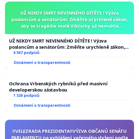
UŽ NIKDY SMRT NEVINNÉHO DÍTĚTE ! Výzva
poslancům a senátorům: Změňte urychleně zákon,
aby se tragédie malé Viktorky už nemohla
opakovat!
UŽ NIKDY SMRT NEVINNÉHO DÍTĚTE ! Výzva
poslancům a senátorům: Změňte urychleně zákon,
aby se tragédie malé Viktorky už nemohla opakovat!
4 567 podpisů
Oznámení o transparentnosti
Ochrana Vrbenských rybníků před masivní
developerskou zástavbou
1 326 podpisů
Oznámení o transparentnosti
‼️VELEZRADA PREZIDENTA‼️VÝZVA OBČANŮ SENÁTU
PARLAMENTU na vyhlášení veřejného slyšení podle