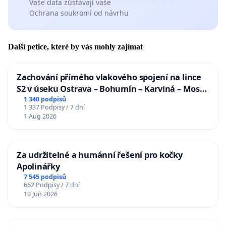
Vaše data zůstávají vaše
Ochrana soukromí od návrhu
Další petice, které by vás mohly zajímat
Zachování přímého vlakového spojení na lince
S2 v úseku Ostrava – Bohumín – Karviná – Mosty
u Jablunkova
1 340 podpisů
1 337 Podpisy / 7 dní
1 Aug 2026
Za udržitelné a humánní řešení pro kočky
Apolinářky
7 545 podpisů
662 Podpisy / 7 dní
10 Jun 2026