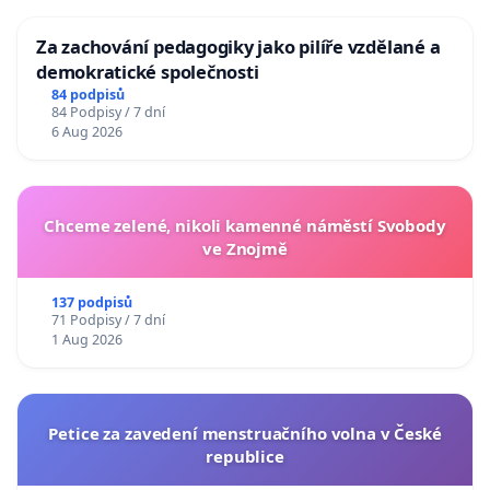
Za zachování pedagogiky jako pilíře vzdělané a
demokratické společnosti
84 podpisů
84 Podpisy / 7 dní
6 Aug 2026
Chceme zelené, nikoli kamenné náměstí Svobody
ve Znojmě
137 podpisů
71 Podpisy / 7 dní
1 Aug 2026
Petice za zavedení menstruačního volna v České
republice