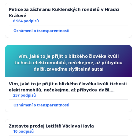
Petice za záchranu Kuklenských rondelů v Hradci
Králové
6 964 podpisů
Oznámení o transparentnosti
Vím, jaké to je přijít o blízkého člověka kvůli
tichosti elektromobilů, nečekejme, až přibydou
další, zaveďme slyšitelná auta!
Vím, jaké to je přijít o blízkého člověka kvůli tichosti
elektromobilů, nečekejme, až přibydou další,
zaveďme slyšitelná auta!
257 podpisů
Oznámení o transparentnosti
Zastavte prodej Letiště Václava Havla
10 podpisů