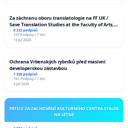
Za záchranu oboru translatologie na FF UK /
Save Translation Studies at the Faculty of Arts,
Charles University
8 222 podpisů
167 Podpisy / 7 dní
13 Jul 2026
Ochrana Vrbenských rybníků před masivní
developerskou zástavbou
1 326 podpisů
161 Podpisy / 7 dní
3 Jul 2026
PETICE ZA ZACHOVÁNÍ KULTURNÍHO CENTRA STALIN
NA LETNÉ