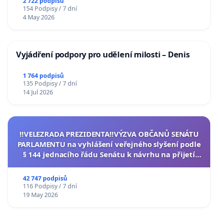
2 722 podpisů
154 Podpisy / 7 dní
4 May 2026
Vyjádření podpory pro udělení milosti – Denis
1 764 podpisů
135 Podpisy / 7 dní
14 Jul 2026
‼️VELEZRADA PREZIDENTA‼️VÝZVA OBČANŮ SENÁTU
PARLAMENTU na vyhlášení veřejného slyšení podle
§ 144 jednacího řádu Senátu k návrhu na přijetí
usnesení k podání ústavní žaloby na prezidenta
republiky
42 747 podpisů
116 Podpisy / 7 dní
19 May 2026