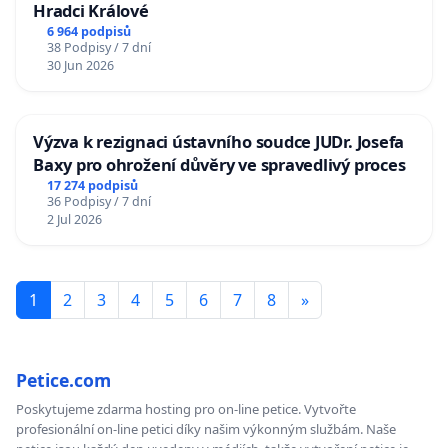
Hradci Králové
6 964 podpisů
38 Podpisy / 7 dní
30 Jun 2026
Výzva k rezignaci ústavního soudce JUDr. Josefa
Baxy pro ohrožení důvěry ve spravedlivý proces
17 274 podpisů
36 Podpisy / 7 dní
2 Jul 2026
1
2
3
4
5
6
7
8
»
Petice.com
Poskytujeme zdarma hosting pro on-line petice. Vytvořte
profesionální on-line petici díky našim výkonným službám. Naše