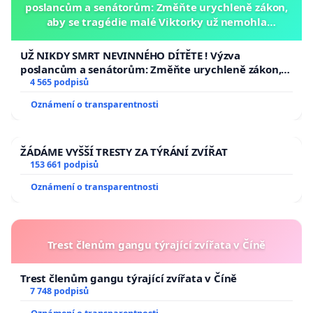
poslancům a senátorům: Změňte urychleně zákon,
aby se tragédie malé Viktorky už nemohla
opakovat!
UŽ NIKDY SMRT NEVINNÉHO DÍTĚTE ! Výzva
poslancům a senátorům: Změňte urychleně zákon,
aby se tragédie malé Viktorky už nemohla opakovat!
4 565 podpisů
Oznámení o transparentnosti
ŽÁDÁME VYŠŠÍ TRESTY ZA TÝRÁNÍ ZVÍŘAT
153 661 podpisů
Oznámení o transparentnosti
Trest členům gangu týrající zvířata v Číně
Trest členům gangu týrající zvířata v Číně
7 748 podpisů