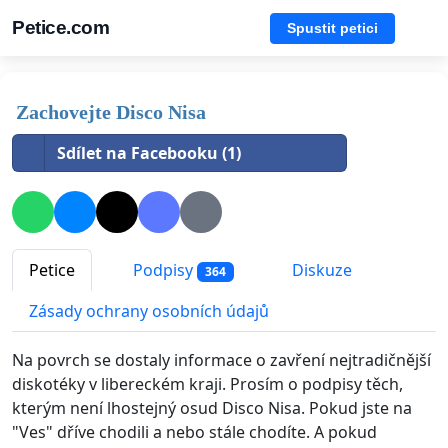
Petice.com
Spustit petici
Zachovejte Disco Nisa
Sdílet na Facebooku (1)
Petice
Podpisy
Diskuze
364
Zásady ochrany osobních údajů
Na povrch se dostaly informace o zavření nejtradičnější
diskotéky v libereckém kraji. Prosím o podpisy těch,
kterým není lhostejný osud Disco Nisa. Pokud jste na
"Ves" dříve chodili a nebo stále chodíte. A pokud