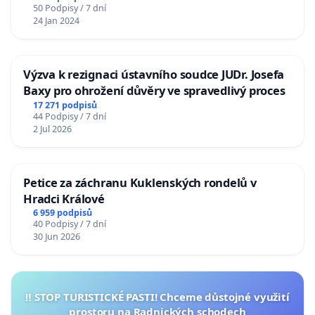
50 Podpisy / 7 dní
24 Jan 2024
Výzva k rezignaci ústavního soudce JUDr. Josefa
Baxy pro ohrožení důvěry ve spravedlivý proces
17 271 podpisů
44 Podpisy / 7 dní
2 Jul 2026
Petice za záchranu Kuklenských rondelů v
Hradci Králové
6 959 podpisů
40 Podpisy / 7 dní
30 Jun 2026
‼️ STOP TURISTICKÉ PASTI! Chceme důstojné využití
prostoru na Radnických schodech