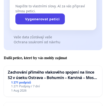
Napište to vlastními slovy. AI za vás připraví
silnou petici.
Vygenerovat petici
Vaše data zůstávají vaše
Ochrana soukromí od návrhu
Další petice, které by vás mohly zajímat
Zachování přímého vlakového spojení na lince
S2 v úseku Ostrava – Bohumín – Karviná – Mosty
u Jablunkova
1 271 podpisů
1 271 Podpisy / 7 dní
1 Aug 2026