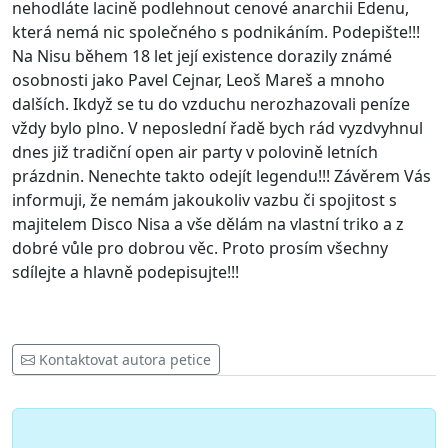
nehodláte lacině podlehnout cenové anarchii Edenu,
která nemá nic společného s podnikáním. Podepište!!!
Na Nisu během 18 let její existence dorazily známé
osobnosti jako Pavel Cejnar, Leoš Mareš a mnoho
dalších. Ikdyž se tu do vzduchu nerozhazovali peníze
vždy bylo plno. V neposlední řadě bych rád vyzdvyhnul
dnes již tradiční open air party v polovině letních
prázdnin. Nenechte takto odejít legendu!!! Závěrem Vás
informuji, že nemám jakoukoliv vazbu či spojitost s
majitelem Disco Nisa a vše dělám na vlastní triko a z
dobré vůle pro dobrou věc. Proto prosím všechny
sdílejte a hlavně podepisujte!!!
Kontaktovat autora petice