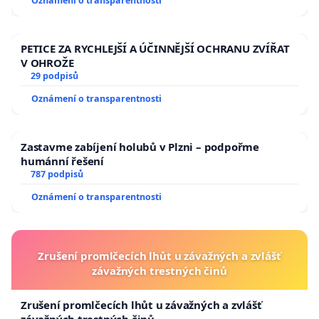
Oznámení o transparentnosti
PETICE ZA RYCHLEJŠÍ A ÚČINNĚJŠÍ OCHRANU ZVÍŘAT
V OHROŽE
29 podpisů
Oznámení o transparentnosti
Zastavme zabíjení holubů v Plzni – podpořme
humánní řešení
787 podpisů
Oznámení o transparentnosti
Zrušení promlčecích lhůt u závažných a zvlášť
závažných trestných činů
Zrušení promlčecích lhůt u závažných a zvlášť
závažných trestných činů