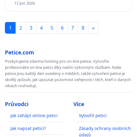
12 Jun 2026
1
2
3
4
5
6
7
8
»
Petice.com
Poskytujeme zdarma hosting pro on-line petice. Vytvořte
profesionální on-line petici díky našim výkonným službám. Naše
petice jsou každý den uvedeny v médiích, takže vytvoření petice je
skvělý způsob, jak upoutat pozornost veřejnosti i těch, kteří o daných
věcech rozhodují.
Průvodci
Více
Jak zahájit online petici
Vytvořit petici
Jak napsat petici?
Zásady ochrany osobních
údajů