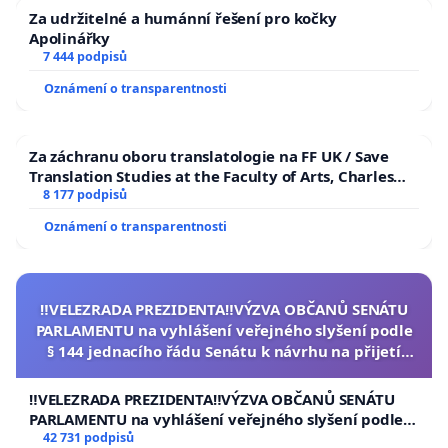
Za udržitelné a humánní řešení pro kočky
Apolinářky
7 444 podpisů
Oznámení o transparentnosti
Za záchranu oboru translatologie na FF UK / Save
Translation Studies at the Faculty of Arts, Charles
University
8 177 podpisů
Oznámení o transparentnosti
‼️VELEZRADA PREZIDENTA‼️VÝZVA OBČANŮ SENÁTU
PARLAMENTU na vyhlášení veřejného slyšení podle
§ 144 jednacího řádu Senátu k návrhu na přijetí
usnesení k podání ústavní žaloby na prezidenta
republiky
‼️VELEZRADA PREZIDENTA‼️VÝZVA OBČANŮ SENÁTU
PARLAMENTU na vyhlášení veřejného slyšení podle §
144 jednacího řádu Senátu k návrhu na přijetí
42 731 podpisů