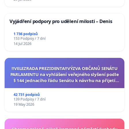
Vyjádření podpory pro udělení milosti – Denis
1 736 podpisů
153 Podpisy / 7 dní
14 Jul 2026
‼️VELEZRADA PREZIDENTA‼️VÝZVA OBČANŮ SENÁTU
PARLAMENTU na vyhlášení veřejného slyšení podle
§ 144 jednacího řádu Senátu k návrhu na přijetí
usnesení k podání ústavní žaloby na prezidenta
republiky
42 731 podpisů
139 Podpisy / 7 dní
19 May 2026