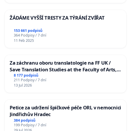
ŽÁDÁME VYŠŠÍ TRESTY ZA TÝRÁNÍ ZVÍŘAT
153 661 podpisů
364 Podpisy / 7 dní
11 Feb 2025
Za záchranu oboru translatologie na FF UK /
Save Translation Studies at the Faculty of Arts,
Charles University
8 177 podpisů
211 Podpisy / 7 dní
13 Jul 2026
Petice za udržení špičkové péče ORL v nemocnici
Jindřichův Hradec
384 podpisů
199 Podpisy / 7 dní
29 Jul 2026