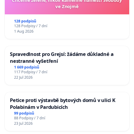
Chceme zelené, nikoli kamenné náměstí Svobody
ve Znojmě
128 podpisů
128 Podpisy / 7 dní
1 Aug 2026
Spravedlnost pro Grejsí: žádáme důkladné a
nestranné vyšetření
1 669 podpisů
117 Podpisy / 7 dní
22 Jul 2026
Petice proti výstavbě bytových domů v ulici K
Polabinám v Pardubicích
99 podpisů
88 Podpisy / 7 dní
23 Jul 2026