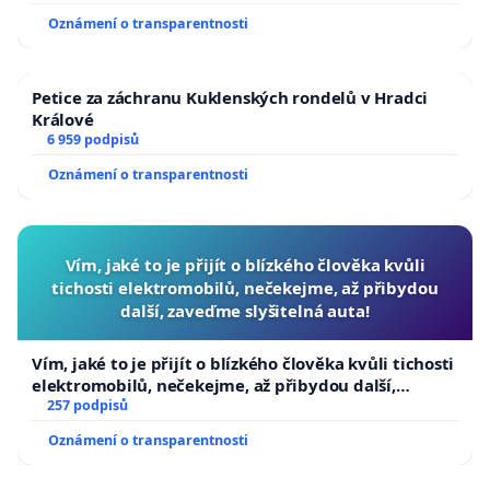
usnesení k podání ústavní žaloby na prezidenta
Oznámení o transparentnosti
republiky
Petice za záchranu Kuklenských rondelů v Hradci
Králové
6 959 podpisů
Oznámení o transparentnosti
Vím, jaké to je přijít o blízkého člověka kvůli
tichosti elektromobilů, nečekejme, až přibydou
další, zaveďme slyšitelná auta!
Vím, jaké to je přijít o blízkého člověka kvůli tichosti
elektromobilů, nečekejme, až přibydou další,
zaveďme slyšitelná auta!
257 podpisů
Oznámení o transparentnosti