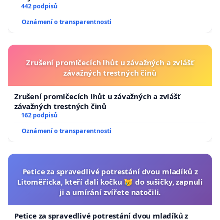
442 podpisů
Oznámení o transparentnosti
Zrušení promlčecích lhůt u závažných a zvlášť
závažných trestných činů
Zrušení promlčecích lhůt u závažných a zvlášť
závažných trestných činů
162 podpisů
Oznámení o transparentnosti
Petice za spravedlivé potrestání dvou mladíků z
Litoměřicka, kteří dali kočku 😿 do sušičky, zapnuli
ji a umírání zvířete natočili.
Petice za spravedlivé potrestání dvou mladíků z