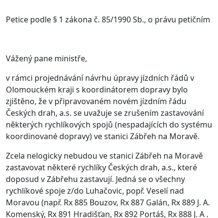
Petice podle § 1 zákona č. 85/1990 Sb., o právu petičním
Vážený pane ministře,
v rámci projednávání návrhu úpravy jízdních řádů v
Olomouckém kraji s koordinátorem dopravy bylo
zjištěno, že v připravovaném novém jízdním řádu
Českých drah, a.s. se uvažuje se zrušením zastavování
některých rychlíkových spojů (nespadajících do systému
koordinované dopravy) ve stanici Zábřeh na Moravě.
Zcela nelogicky nebudou ve stanici Zábřeh na Moravě
zastavovat některé rychlíky Českých drah, a.s., které
doposud v Zábřehu zastavují. Jedná se o všechny
rychlíkové spoje z/do Luhačovic, popř. Veselí nad
Moravou (např. Rx 885 Bouzov, Rx 887 Galán, Rx 889 J. A.
Komenský, Rx 891 Hradišťan, Rx 892 Portáš, Rx 888 J. A .