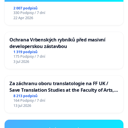
2 007 podpisů
330 Podpisy / 7 dní
22 Apr 2026
Ochrana Vrbenských rybníků před masivní
developerskou zástavbou
1 319 podpisů
175 Podpisy / 7 dní
3 Jul 2026
Za záchranu oboru translatologie na FF UK /
Save Translation Studies at the Faculty of Arts,
Charles University
8 213 podpisů
164 Podpisy / 7 dní
13 Jul 2026