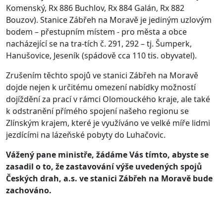
Komenský, Rx 886 Buchlov, Rx 884 Galán, Rx 882
Bouzov). Stanice Zábřeh na Moravě je jediným uzlovým
bodem – přestupním místem - pro města a obce
nacházející se na tra-tích č. 291, 292 – tj. Šumperk,
Hanušovice, Jeseník (spádově cca 110 tis. obyvatel).
Zrušením těchto spojů ve stanici Zábřeh na Moravě
dojde nejen k určitému omezení nabídky možností
dojíždění za prací v rámci Olomouckého kraje, ale také
k odstranění přímého spojení našeho regionu se
Zlínským krajem, které je využíváno ve velké míře lidmi
jezdícími na lázeňské pobyty do Luhačovic.
Vážený pane ministře, žádáme Vás tímto, abyste se
zasadil o to, že zastavování výše uvedených spojů
Českých drah, a.s. ve stanici Zábřeh na Moravě bude
zachováno.