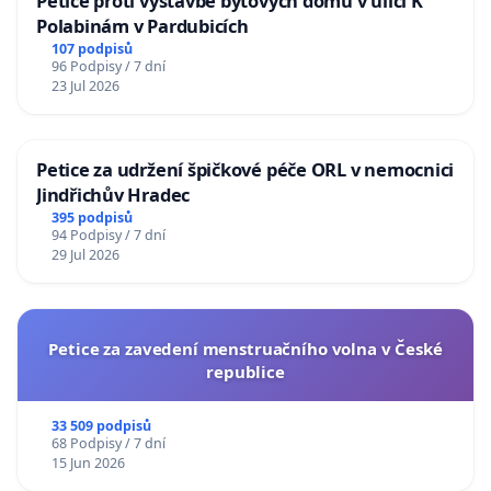
Petice proti výstavbě bytových domů v ulici K
Polabinám v Pardubicích
107 podpisů
96 Podpisy / 7 dní
23 Jul 2026
Petice za udržení špičkové péče ORL v nemocnici
Jindřichův Hradec
395 podpisů
94 Podpisy / 7 dní
29 Jul 2026
Petice za zavedení menstruačního volna v České
republice
33 509 podpisů
68 Podpisy / 7 dní
15 Jun 2026