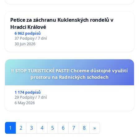
Petice za záchranu Kuklenských rondelů v
Hradci Králové
6 962 podpisů
37 Podpisy / 7 dní
30 Jun 2026
‼️ STOP TURISTICKÉ PASTI! Chceme důstojné využití
prostoru na Radnických schodech
1 174 podpisů
29 Podpisy / 7 dní
6 May 2026
1
2
3
4
5
6
7
8
»