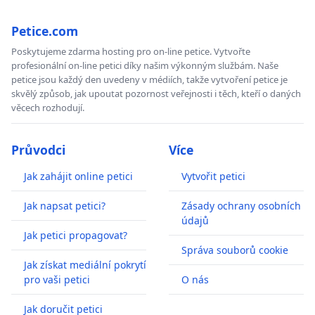
Petice.com
Poskytujeme zdarma hosting pro on-line petice. Vytvořte
profesionální on-line petici díky našim výkonným službám. Naše
petice jsou každý den uvedeny v médiích, takže vytvoření petice je
skvělý způsob, jak upoutat pozornost veřejnosti i těch, kteří o daných
věcech rozhodují.
Průvodci
Více
Jak zahájit online petici
Vytvořit petici
Jak napsat petici?
Zásady ochrany osobních
údajů
Jak petici propagovat?
Správa souborů cookie
Jak získat mediální pokrytí
pro vaši petici
O nás
Jak doručit petici