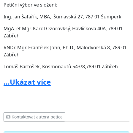
Petiční výbor ve složení:
Ing. Jan Šafařík, MBA, Šumavská 27, 787 01 Šumperk
MgA. et Mgr. Karol Ozorovksý, Havlíčkova 40A, 789 01
Zábřeh
RNDr. Mgr. František John, Ph.D., Malodvorská 8, 789 01
Zábřeh
Tomáš Bartošek, Kosmonautů 543/8,789 01 Zábřeh
...Ukázat více
Petiční výbor zastupuje Jan Šafařík, Šumavská 27, 787 01
Šumperk
Kontaktovat autora petice