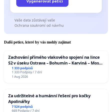
Vygenerovat petici
Vaše data zůstávají vaše
Ochrana soukromí od návrhu
Další petice, které by vás mohly zajímat
Zachování přímého vlakového spojení na lince
S2 v úseku Ostrava – Bohumín – Karviná – Mosty
u Jablunkova
1 333 podpisů
1 333 Podpisy / 7 dní
1 Aug 2026
Za udržitelné a humánní řešení pro kočky
Apolinářky
7 524 podpisů
669 Podpisy / 7 dní