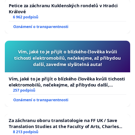
Petice za záchranu Kuklenských rondelů v Hradci
Králové
6 962 podpisů
Oznámení o transparentnosti
Vím, jaké to je přijít o blízkého člověka kvůli
tichosti elektromobilů, nečekejme, až přibydou
další, zaveďme slyšitelná auta!
Vím, jaké to je přijít o blízkého člověka kvůli tichosti
elektromobilů, nečekejme, až přibydou další,
zaveďme slyšitelná auta!
257 podpisů
Oznámení o transparentnosti
Za záchranu oboru translatologie na FF UK / Save
Translation Studies at the Faculty of Arts, Charles
University
8 213 podpisů