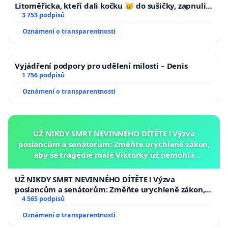
Litoměřicka, kteří dali kočku 😿 do sušičky, zapnuli ji
a umírání zvířete natočili.
3 753 podpisů
Oznámení o transparentnosti
Vyjádření podpory pro udělení milosti – Denis
1 756 podpisů
Oznámení o transparentnosti
UŽ NIKDY SMRT NEVINNÉHO DÍTĚTE ! Výzva
poslancům a senátorům: Změňte urychleně zákon,
aby se tragédie malé Viktorky už nemohla
opakovat!
UŽ NIKDY SMRT NEVINNÉHO DÍTĚTE ! Výzva
poslancům a senátorům: Změňte urychleně zákon,
aby se tragédie malé Viktorky už nemohla opakovat!
4 565 podpisů
Oznámení o transparentnosti