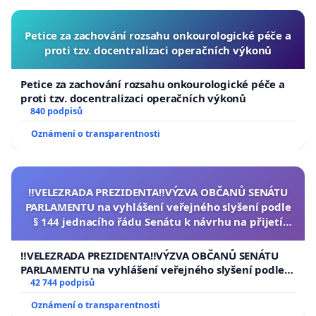
Petice za zachování rozsahu onkourologické péče a
proti tzv. docentralizaci operačních výkonů
Petice za zachování rozsahu onkourologické péče a
proti tzv. docentralizaci operačních výkonů
840 podpisů
Oznámení o transparentnosti
‼️VELEZRADA PREZIDENTA‼️VÝZVA OBČANŮ SENÁTU
PARLAMENTU na vyhlášení veřejného slyšení podle
§ 144 jednacího řádu Senátu k návrhu na přijetí
usnesení k podání ústavní žaloby na prezidenta
republiky
‼️VELEZRADA PREZIDENTA‼️VÝZVA OBČANŮ SENÁTU
PARLAMENTU na vyhlášení veřejného slyšení podle §
144 jednacího řádu Senátu k návrhu na přijetí
42 744 podpisů
usnesení k podání ústavní žaloby na prezidenta
Oznámení o transparentnosti
republiky