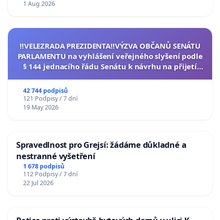
1 Aug 2026
‼️VELEZRADA PREZIDENTA‼️VÝZVA OBČANŮ SENÁTU
PARLAMENTU na vyhlášení veřejného slyšení podle
§ 144 jednacího řádu Senátu k návrhu na přijetí
usnesení k podání ústavní žaloby na prezidenta
republiky
42 744 podpisů
121 Podpisy / 7 dní
19 May 2026
Spravedlnost pro Grejsí: žádáme důkladné a
nestranné vyšetření
1 678 podpisů
112 Podpisy / 7 dní
22 Jul 2026