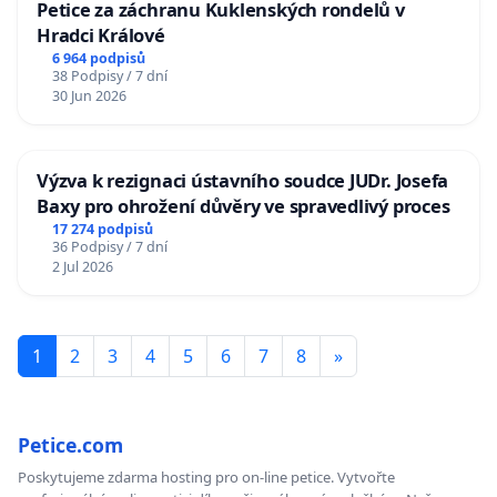
Petice za záchranu Kuklenských rondelů v
Hradci Králové
6 964 podpisů
38 Podpisy / 7 dní
30 Jun 2026
Výzva k rezignaci ústavního soudce JUDr. Josefa
Baxy pro ohrožení důvěry ve spravedlivý proces
17 274 podpisů
36 Podpisy / 7 dní
2 Jul 2026
1
2
3
4
5
6
7
8
»
Petice.com
Poskytujeme zdarma hosting pro on-line petice. Vytvořte