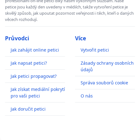
profesionální on-line petici díky našim výkonným službám. Naše
petice jsou každý den uvedeny v médiích, takže vytvoření petice je
skvělý způsob, jak upoutat pozornost veřejnosti i těch, kteří o daných
věcech rozhodují.
Průvodci
Více
Jak zahájit online petici
Vytvořit petici
Jak napsat petici?
Zásady ochrany osobních
údajů
Jak petici propagovat?
Správa souborů cookie
Jak získat mediální pokrytí
pro vaši petici
O nás
Jak doručit petici