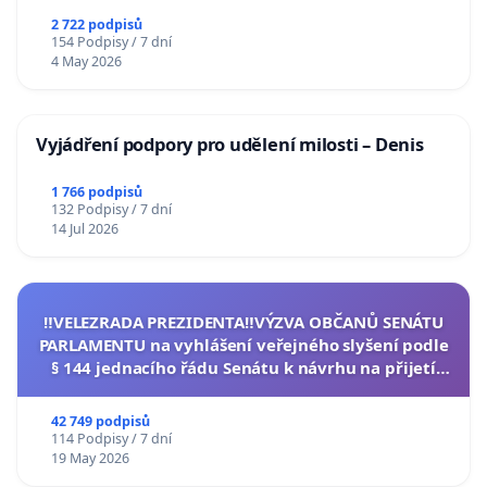
2 722 podpisů
154 Podpisy / 7 dní
4 May 2026
Vyjádření podpory pro udělení milosti – Denis
1 766 podpisů
132 Podpisy / 7 dní
14 Jul 2026
‼️VELEZRADA PREZIDENTA‼️VÝZVA OBČANŮ SENÁTU
PARLAMENTU na vyhlášení veřejného slyšení podle
§ 144 jednacího řádu Senátu k návrhu na přijetí
usnesení k podání ústavní žaloby na prezidenta
republiky
42 749 podpisů
114 Podpisy / 7 dní
19 May 2026