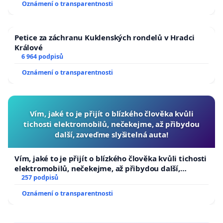
Oznámení o transparentnosti
Petice za záchranu Kuklenských rondelů v Hradci
Králové
6 964 podpisů
Oznámení o transparentnosti
Vím, jaké to je přijít o blízkého člověka kvůli
tichosti elektromobilů, nečekejme, až přibydou
další, zaveďme slyšitelná auta!
Vím, jaké to je přijít o blízkého člověka kvůli tichosti
elektromobilů, nečekejme, až přibydou další,
zaveďme slyšitelná auta!
257 podpisů
Oznámení o transparentnosti