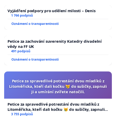
Vyjádření podpory pro udělení milosti – Denis
1 766 podpisů
Oznámení o transparentnosti
Petice za zachování suverenity Katedry divadelní
vědy na FF UK
491 podpisů
Oznámení o transparentnosti
Petice za spravedlivé potrestání dvou mladíků z
Litoměřicka, kteří dali kočku 😿 do sušičky, zapnuli
ji a umírání zvířete natočili.
Petice za spravedlivé potrestání dvou mladíků z
Litoměřicka, kteří dali kočku 😿 do sušičky, zapnuli ji
a umírání zvířete natočili.
3 755 podpisů