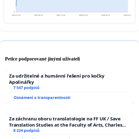
0
2025-07-03
2025-09-19
2025-12-06
2026-02-23
2026-05-12
2026-07-29
Petice podporované jinými uživateli
Za udržitelné a humánní řešení pro kočky
Apolinářky
7 547 podpisů
Oznámení o transparentnosti
Za záchranu oboru translatologie na FF UK / Save
Translation Studies at the Faculty of Arts, Charles
University
8 224 podpisů