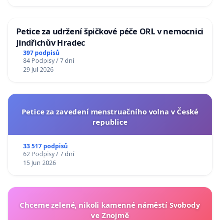
Petice za udržení špičkové péče ORL v nemocnici
Jindřichův Hradec
397 podpisů
84 Podpisy / 7 dní
29 Jul 2026
Petice za zavedení menstruačního volna v České
republice
33 517 podpisů
62 Podpisy / 7 dní
15 Jun 2026
Chceme zelené, nikoli kamenné náměstí Svobody
ve Znojmě