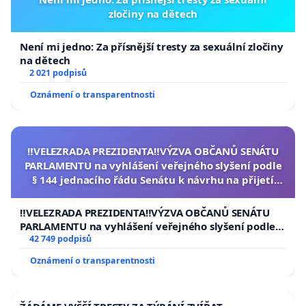
zločiny na dětech
Není mi jedno: Za přísnější tresty za sexuální zločiny
na dětech
2 021 podpisů
Oznámení o transparentnosti
‼️VELEZRADA PREZIDENTA‼️VÝZVA OBČANŮ SENÁTU
PARLAMENTU na vyhlášení veřejného slyšení podle
§ 144 jednacího řádu Senátu k návrhu na přijetí
usnesení k podání ústavní žaloby na prezidenta
republiky
‼️VELEZRADA PREZIDENTA‼️VÝZVA OBČANŮ SENÁTU
PARLAMENTU na vyhlášení veřejného slyšení podle §
144 jednacího řádu Senátu k návrhu na přijetí
42 749 podpisů
usnesení k podání ústavní žaloby na prezidenta
Oznámení o transparentnosti
republiky