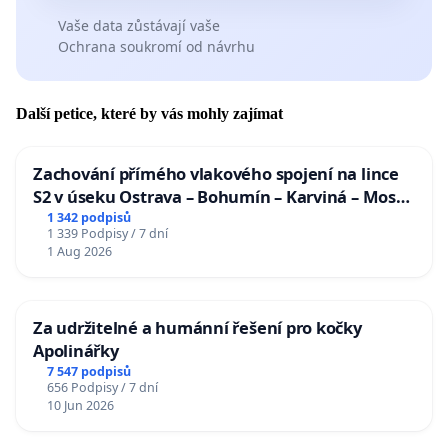
Vaše data zůstávají vaše
Ochrana soukromí od návrhu
Další petice, které by vás mohly zajímat
Zachování přímého vlakového spojení na lince
S2 v úseku Ostrava – Bohumín – Karviná – Mosty
u Jablunkova
1 342 podpisů
1 339 Podpisy / 7 dní
1 Aug 2026
Za udržitelné a humánní řešení pro kočky
Apolinářky
7 547 podpisů
656 Podpisy / 7 dní
10 Jun 2026