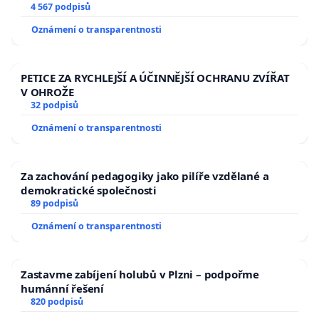
aby se tragédie malé Viktorky už nemohla opakovat!
4 567 podpisů
Oznámení o transparentnosti
PETICE ZA RYCHLEJŠÍ A ÚČINNĚJŠÍ OCHRANU ZVÍŘAT
V OHROŽE
32 podpisů
Oznámení o transparentnosti
Za zachování pedagogiky jako pilíře vzdělané a
demokratické společnosti
89 podpisů
Oznámení o transparentnosti
Zastavme zabíjení holubů v Plzni – podpořme
humánní řešení
820 podpisů