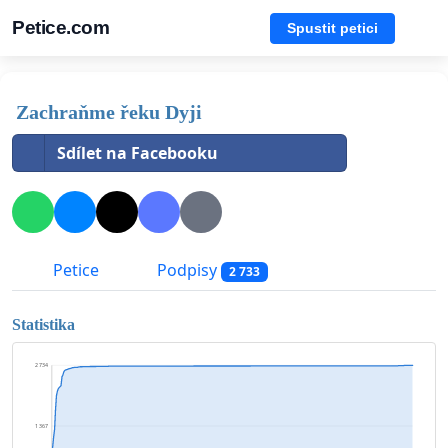
Petice.com
Spustit petici
Zachraňme řeku Dyji
Sdílet na Facebooku
Petice
Podpisy
2 733
Statistika
2 734
1 367