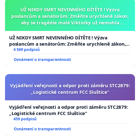
UŽ NIKDY SMRT NEVINNÉHO DÍTĚTE ! Výzva
poslancům a senátorům: Změňte urychleně zákon,
aby se tragédie malé Viktorky už nemohla
opakovat!
UŽ NIKDY SMRT NEVINNÉHO DÍTĚTE ! Výzva
poslancům a senátorům: Změňte urychleně zákon,
aby se tragédie malé Viktorky už nemohla opakovat!
4 569 podpisů
Oznámení o transparentnosti
Vyjádření veřejnosti a odpor proti záměru STC2879:
„Logistické centrum FCC Sluštice“
Vyjádření veřejnosti a odpor proti záměru STC2879:
„Logistické centrum FCC Sluštice“
459 podpisů
Oznámení o transparentnosti