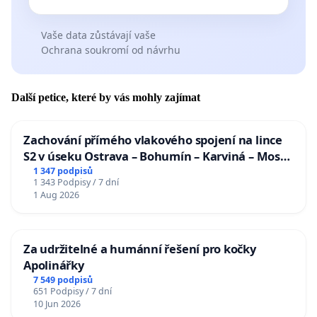
Vaše data zůstávají vaše
Ochrana soukromí od návrhu
Další petice, které by vás mohly zajímat
Zachování přímého vlakového spojení na lince
S2 v úseku Ostrava – Bohumín – Karviná – Mosty
u Jablunkova
1 347 podpisů
1 343 Podpisy / 7 dní
1 Aug 2026
Za udržitelné a humánní řešení pro kočky
Apolinářky
7 549 podpisů
651 Podpisy / 7 dní
10 Jun 2026