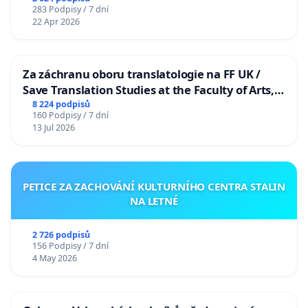
283 Podpisy / 7 dní
22 Apr 2026
Za záchranu oboru translatologie na FF UK /
Save Translation Studies at the Faculty of Arts,
Charles University
8 224 podpisů
160 Podpisy / 7 dní
13 Jul 2026
PETICE ZA ZACHOVÁNÍ KULTURNÍHO CENTRA STALIN
NA LETNÉ
2 726 podpisů
156 Podpisy / 7 dní
4 May 2026