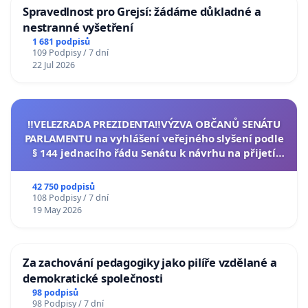
Spravedlnost pro Grejsí: žádáme důkladné a
nestranné vyšetření
1 681 podpisů
109 Podpisy / 7 dní
22 Jul 2026
‼️VELEZRADA PREZIDENTA‼️VÝZVA OBČANŮ SENÁTU
PARLAMENTU na vyhlášení veřejného slyšení podle
§ 144 jednacího řádu Senátu k návrhu na přijetí
usnesení k podání ústavní žaloby na prezidenta
republiky
42 750 podpisů
108 Podpisy / 7 dní
19 May 2026
Za zachování pedagogiky jako pilíře vzdělané a
demokratické společnosti
98 podpisů
98 Podpisy / 7 dní