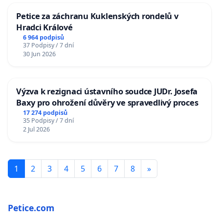
Petice za záchranu Kuklenských rondelů v
Hradci Králové
6 964 podpisů
37 Podpisy / 7 dní
30 Jun 2026
Výzva k rezignaci ústavního soudce JUDr. Josefa
Baxy pro ohrožení důvěry ve spravedlivý proces
17 274 podpisů
35 Podpisy / 7 dní
2 Jul 2026
1
2
3
4
5
6
7
8
»
Petice.com