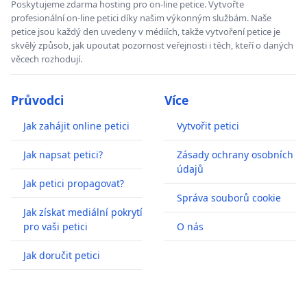
Poskytujeme zdarma hosting pro on-line petice. Vytvořte
profesionální on-line petici díky našim výkonným službám. Naše
petice jsou každý den uvedeny v médiích, takže vytvoření petice je
skvělý způsob, jak upoutat pozornost veřejnosti i těch, kteří o daných
věcech rozhodují.
Průvodci
Více
Jak zahájit online petici
Vytvořit petici
Jak napsat petici?
Zásady ochrany osobních
údajů
Jak petici propagovat?
Správa souborů cookie
Jak získat mediální pokrytí
pro vaši petici
O nás
Jak doručit petici