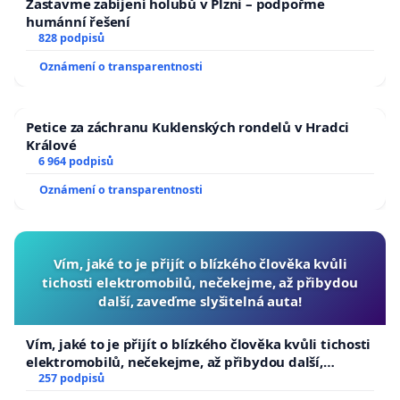
Zastavme zabíjení holubů v Plzni – podpořme
humánní řešení
828 podpisů
Oznámení o transparentnosti
Petice za záchranu Kuklenských rondelů v Hradci
Králové
6 964 podpisů
Oznámení o transparentnosti
Vím, jaké to je přijít o blízkého člověka kvůli
tichosti elektromobilů, nečekejme, až přibydou
další, zaveďme slyšitelná auta!
Vím, jaké to je přijít o blízkého člověka kvůli tichosti
elektromobilů, nečekejme, až přibydou další,
zaveďme slyšitelná auta!
257 podpisů