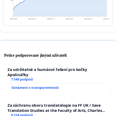
56
0
2026-04-09
2026-04-27
2026-05-15
2026-06-02
2026-06-20
2026-07-08
Petice podporované jinými uživateli
Za udržitelné a humánní řešení pro kočky
Apolinářky
7 549 podpisů
Oznámení o transparentnosti
Za záchranu oboru translatologie na FF UK / Save
Translation Studies at the Faculty of Arts, Charles
University
8 224 podpisů