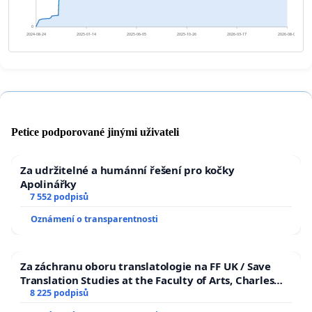
0
2024-08-24
2025-01-14
2025-06-05
2025-10-26
2026-03-17
2026-08-07
Petice podporované jinými uživateli
Za udržitelné a humánní řešení pro kočky
Apolinářky
7 552 podpisů
Oznámení o transparentnosti
Za záchranu oboru translatologie na FF UK / Save
Translation Studies at the Faculty of Arts, Charles
University
8 225 podpisů