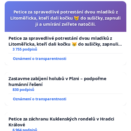
Petice za spravedlivé potrestání dvou mladíků z
Litoměřicka, kteří dali kočku 😿 do sušičky, zapnuli
ji a umírání zvířete natočili.
Petice za spravedlivé potrestání dvou mladíků z
Litoměřicka, kteří dali kočku 😿 do sušičky, zapnuli ji
a umírání zvířete natočili.
3 755 podpisů
Oznámení o transparentnosti
Zastavme zabíjení holubů v Plzni – podpořme
humánní řešení
830 podpisů
Oznámení o transparentnosti
Petice za záchranu Kuklenských rondelů v Hradci
Králové
6 964 podpisů