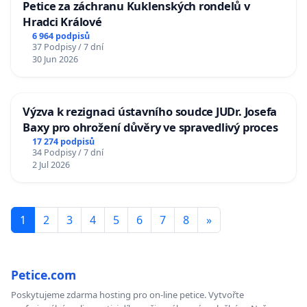
Petice za záchranu Kuklenských rondelů v
Hradci Králové
6 964 podpisů
37 Podpisy / 7 dní
30 Jun 2026
Výzva k rezignaci ústavního soudce JUDr. Josefa
Baxy pro ohrožení důvěry ve spravedlivý proces
17 274 podpisů
34 Podpisy / 7 dní
2 Jul 2026
1
2
3
4
5
6
7
8
»
Petice.com
Poskytujeme zdarma hosting pro on-line petice. Vytvořte