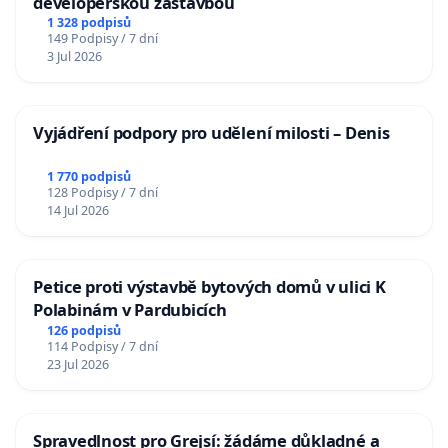
developerskou zástavbou
1 328 podpisů
149 Podpisy / 7 dní
3 Jul 2026
Vyjádření podpory pro udělení milosti – Denis
1 770 podpisů
128 Podpisy / 7 dní
14 Jul 2026
Petice proti výstavbě bytových domů v ulici K
Polabinám v Pardubicích
126 podpisů
114 Podpisy / 7 dní
23 Jul 2026
Spravedlnost pro Grejsí: žádáme důkladné a