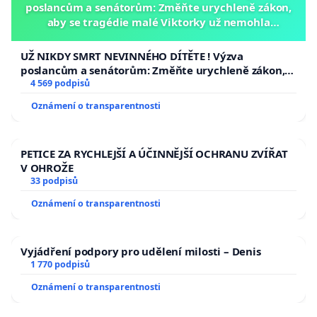
poslancům a senátorům: Změňte urychleně zákon,
aby se tragédie malé Viktorky už nemohla
opakovat!
UŽ NIKDY SMRT NEVINNÉHO DÍTĚTE ! Výzva
poslancům a senátorům: Změňte urychleně zákon,
aby se tragédie malé Viktorky už nemohla opakovat!
4 569 podpisů
Oznámení o transparentnosti
PETICE ZA RYCHLEJŠÍ A ÚČINNĚJŠÍ OCHRANU ZVÍŘAT
V OHROŽE
33 podpisů
Oznámení o transparentnosti
Vyjádření podpory pro udělení milosti – Denis
1 770 podpisů
Oznámení o transparentnosti