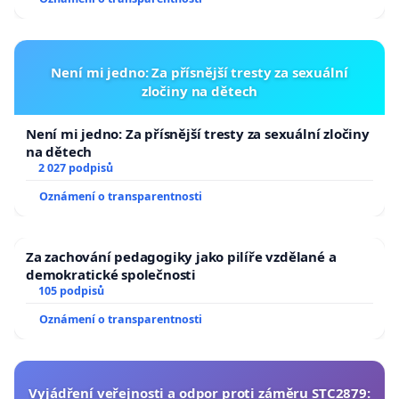
Není mi jedno: Za přísnější tresty za sexuální
zločiny na dětech
Není mi jedno: Za přísnější tresty za sexuální zločiny
na dětech
2 027 podpisů
Oznámení o transparentnosti
Za zachování pedagogiky jako pilíře vzdělané a
demokratické společnosti
105 podpisů
Oznámení o transparentnosti
Vyjádření veřejnosti a odpor proti záměru STC2879: