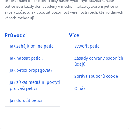
profesionální on-line petici díky našim výkonným službám. Naše
petice jsou každý den uvedeny v médiích, takže vytvoření petice je
skvělý způsob, jak upoutat pozornost veřejnosti i těch, kteří o daných
věcech rozhodují.
Průvodci
Více
Jak zahájit online petici
Vytvořit petici
Jak napsat petici?
Zásady ochrany osobních
údajů
Jak petici propagovat?
Správa souborů cookie
Jak získat mediální pokrytí
pro vaši petici
O nás
Jak doručit petici