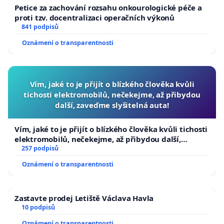
Petice za zachování rozsahu onkourologické péče a
proti tzv. docentralizaci operačních výkonů
841 podpisů
Oznámení o transparentnosti
Vím, jaké to je přijít o blízkého člověka kvůli
tichosti elektromobilů, nečekejme, až přibydou
další, zaveďme slyšitelná auta!
Vím, jaké to je přijít o blízkého člověka kvůli tichosti
elektromobilů, nečekejme, až přibydou další,
zaveďme slyšitelná auta!
257 podpisů
Oznámení o transparentnosti
Zastavte prodej Letiště Václava Havla
10 podpisů
Oznámení o transparentnosti