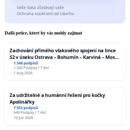
Vaše data zůstávají vaše
Ochrana soukromí od návrhu
Další petice, které by vás mohly zajímat
Zachování přímého vlakového spojení na lince
S2 v úseku Ostrava – Bohumín – Karviná – Mosty
u Jablunkova
1 348 podpisů
1 343 Podpisy / 7 dní
1 Aug 2026
Za udržitelné a humánní řešení pro kočky
Apolinářky
7 552 podpisů
649 Podpisy / 7 dní
10 Jun 2026