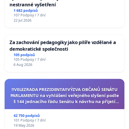
nestranné vyšetření
1 682 podpisů
107 Podpisy / 7 dní
22 Jul 2026
Za zachování pedagogiky jako pilíře vzdělané a
demokratické společnosti
105 podpisů
105 Podpisy / 7 dní
6 Aug 2026
‼️VELEZRADA PREZIDENTA‼️VÝZVA OBČANŮ SENÁTU
PARLAMENTU na vyhlášení veřejného slyšení podle
§ 144 jednacího řádu Senátu k návrhu na přijetí
usnesení k podání ústavní žaloby na prezidenta
republiky
42 750 podpisů
101 Podpisy / 7 dní
19 May 2026