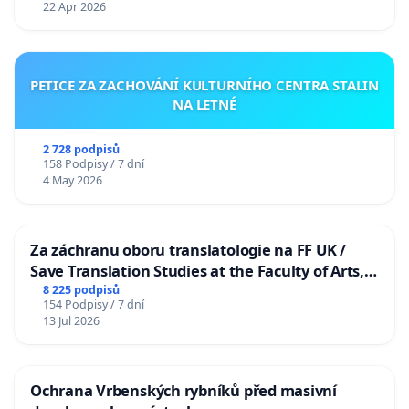
22 Apr 2026
PETICE ZA ZACHOVÁNÍ KULTURNÍHO CENTRA STALIN
NA LETNÉ
2 728 podpisů
158 Podpisy / 7 dní
4 May 2026
Za záchranu oboru translatologie na FF UK /
Save Translation Studies at the Faculty of Arts,
Charles University
8 225 podpisů
154 Podpisy / 7 dní
13 Jul 2026
Ochrana Vrbenských rybníků před masivní