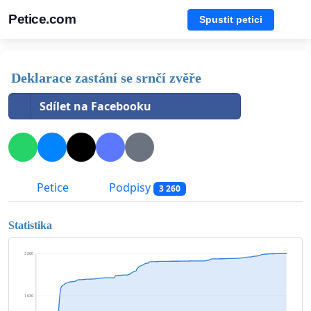
Petice.com
Spustit petici
Deklarace zastání se srnčí zvěře
Sdílet na Facebooku
Petice
Podpisy
3 260
Statistika
3 260
1 630