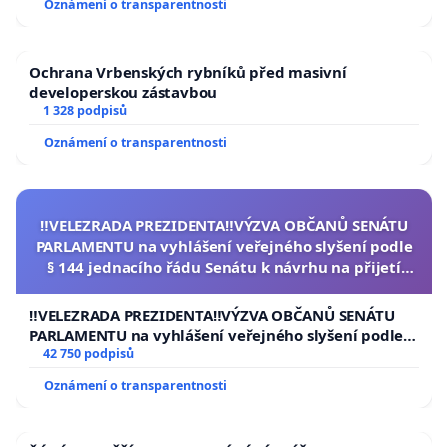
Oznámení o transparentnosti
Ochrana Vrbenských rybníků před masivní
developerskou zástavbou
1 328 podpisů
Oznámení o transparentnosti
‼️VELEZRADA PREZIDENTA‼️VÝZVA OBČANŮ SENÁTU
PARLAMENTU na vyhlášení veřejného slyšení podle
§ 144 jednacího řádu Senátu k návrhu na přijetí
usnesení k podání ústavní žaloby na prezidenta
republiky
‼️VELEZRADA PREZIDENTA‼️VÝZVA OBČANŮ SENÁTU
PARLAMENTU na vyhlášení veřejného slyšení podle §
144 jednacího řádu Senátu k návrhu na přijetí
42 750 podpisů
usnesení k podání ústavní žaloby na prezidenta
Oznámení o transparentnosti
republiky