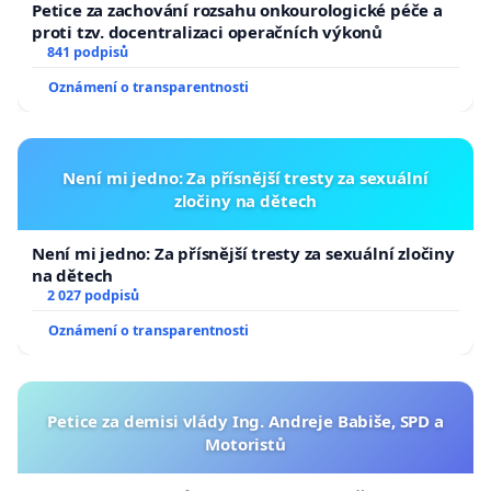
Petice za zachování rozsahu onkourologické péče a
proti tzv. docentralizaci operačních výkonů
841 podpisů
Oznámení o transparentnosti
Není mi jedno: Za přísnější tresty za sexuální
zločiny na dětech
Není mi jedno: Za přísnější tresty za sexuální zločiny
na dětech
2 027 podpisů
Oznámení o transparentnosti
Petice za demisi vlády Ing. Andreje Babiše, SPD a
Motoristů