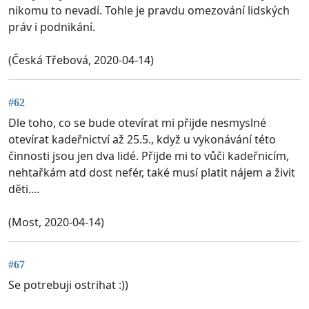
nikomu to nevadí. Tohle je pravdu omezování lidských
práv i podnikání.
(Česká Třebová, 2020-04-14)
#62
Dle toho, co se bude otevírat mi přijde nesmyslné
otevírat kadeřnictví až 25.5., když u vykonávání této
činnosti jsou jen dva lidé. Přijde mi to vůči kadeřnicím,
nehtařkám atd dost nefér, také musí platit nájem a živit
děti....
(Most, 2020-04-14)
#67
Se potrebuji ostrihat :))