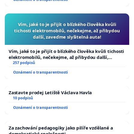
Vím, jaké to je přijít o blízkého člověka kvůli
tichosti elektromobilů, nečekejme, až přibydou
další, zaveďme slyšitelná auta!
Vím, jaké to je přijít o blízkého člověka kvůli tichosti
elektromobilů, nečekejme, až přibydou další,
zaveďme slyšitelná auta!
257 podpisů
Oznámení o transparentnosti
Zastavte prodej Letiště Václava Havla
10 podpisů
Oznámení o transparentnosti
Za zachování pedagogiky jako pilíře vzdělané a
demokratické společnosti