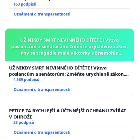
163 podpisů
Oznámení o transparentnosti
UŽ NIKDY SMRT NEVINNÉHO DÍTĚTE ! Výzva
poslancům a senátorům: Změňte urychleně zákon,
aby se tragédie malé Viktorky už nemohla
opakovat!
UŽ NIKDY SMRT NEVINNÉHO DÍTĚTE ! Výzva
poslancům a senátorům: Změňte urychleně zákon,
aby se tragédie malé Viktorky už nemohla opakovat!
4 569 podpisů
Oznámení o transparentnosti
PETICE ZA RYCHLEJŠÍ A ÚČINNĚJŠÍ OCHRANU ZVÍŘAT
V OHROŽE
33 podpisů
Oznámení o transparentnosti