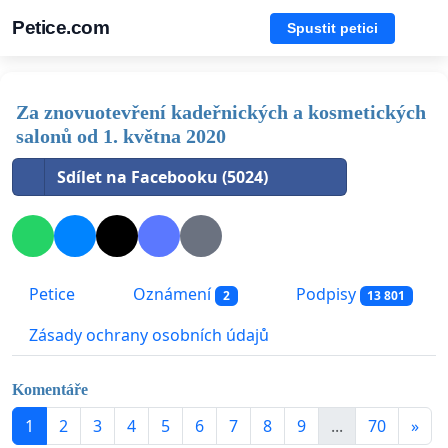
Petice.com
Spustit petici
Za znovuotevření kadeřnických a kosmetických
salonů od 1. května 2020
Sdílet na Facebooku (5024)
Petice
Oznámení
Podpisy
2
13 801
Zásady ochrany osobních údajů
Komentáře
1
2
3
4
5
6
7
8
9
...
70
»