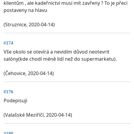
klientům , ale kadeřnictví musí mít zavřeny ? To je přeci
postaveny na hlavu
(Struznice, 2020-04-14)
#174
Vše okolo se otevírá a nevidím důvod neotevrit
salóny(kde chodí méně lidí než do supermarketu).
(Čehovice, 2020-04-14)
#176
Podepisuji
(Valašské Meziříčí, 2020-04-14)
#180