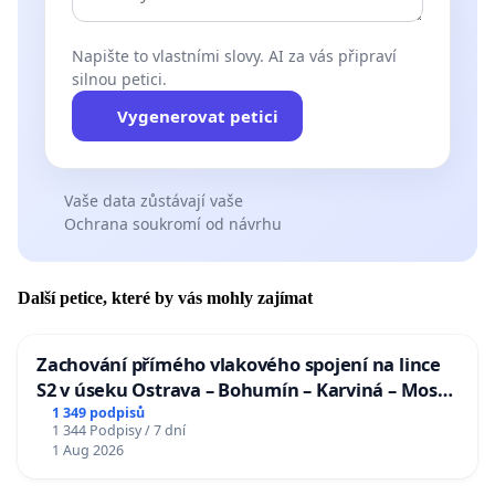
Napište to vlastními slovy. AI za vás připraví
silnou petici.
Vygenerovat petici
Vaše data zůstávají vaše
Ochrana soukromí od návrhu
Další petice, které by vás mohly zajímat
Zachování přímého vlakového spojení na lince
S2 v úseku Ostrava – Bohumín – Karviná – Mosty
u Jablunkova
1 349 podpisů
1 344 Podpisy / 7 dní
1 Aug 2026