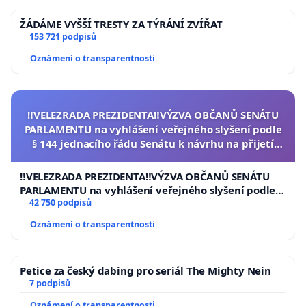
ŽÁDÁME VYŠŠÍ TRESTY ZA TÝRÁNÍ ZVÍŘAT
153 721 podpisů
Oznámení o transparentnosti
‼️VELEZRADA PREZIDENTA‼️VÝZVA OBČANŮ SENÁTU
PARLAMENTU na vyhlášení veřejného slyšení podle
§ 144 jednacího řádu Senátu k návrhu na přijetí
usnesení k podání ústavní žaloby na prezidenta
republiky
‼️VELEZRADA PREZIDENTA‼️VÝZVA OBČANŮ SENÁTU
PARLAMENTU na vyhlášení veřejného slyšení podle §
144 jednacího řádu Senátu k návrhu na přijetí
42 750 podpisů
usnesení k podání ústavní žaloby na prezidenta
Oznámení o transparentnosti
republiky
Petice za český dabing pro seriál The Mighty Nein
7 podpisů
Oznámení o transparentnosti