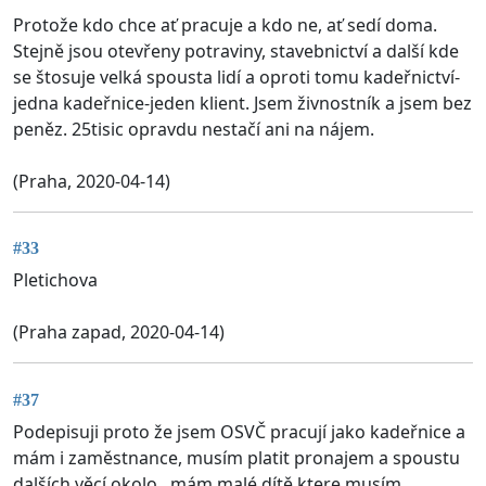
Protože kdo chce ať pracuje a kdo ne, ať sedí doma.
Stejně jsou otevřeny potraviny, stavebnictví a další kde
se štosuje velká spousta lidí a oproti tomu kadeřnictví-
jedna kadeřnice-jeden klient. Jsem živnostník a jsem bez
peněz. 25tisic opravdu nestačí ani na nájem.
(Praha, 2020-04-14)
#33
Pletichova
(Praha zapad, 2020-04-14)
#37
Podepisuji proto že jsem OSVČ pracují jako kadeřnice a
mám i zaměstnance, musím platit pronajem a spoustu
dalších věcí okolo , mám malé dítě ktere musím