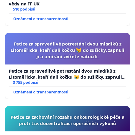
vědy na FF UK
510 podpisů
Oznámení o transparentnosti
Petice za spravedlivé potrestání dvou mladíků z
Litoměřicka, kteří dali kočku 😿 do sušičky, zapnuli
ji a umírání zvířete natočili.
Petice za spravedlivé potrestání dvou mladíků z
Litoměřicka, kteří dali kočku 😿 do sušičky, zapnuli ji
a umírání zvířete natočili.
3 755 podpisů
Oznámení o transparentnosti
Petice za zachování rozsahu onkourologické péče a
proti tzv. docentralizaci operačních výkonů