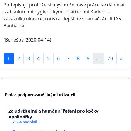
Podepisují, protože si myslím že naše práce se dá dělat
s absolutnimi hygienickymi opatřeními.Kadernik,
zákazník,rukavice, rouška...lepší než namačkáni lidé v
Bauhausu
(Benešov, 2020-04-14)
1
2
3
4
5
6
7
8
9
...
70
»
Petice podporované jinými uživateli
Za udržitelné a humánní řešení pro kočky
Apolinářky
7 554 podpisů