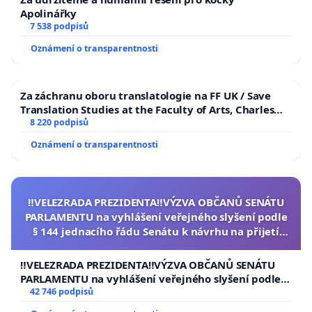
Apolinářky
7 538 podpisů
Oznámení o transparentnosti
Za záchranu oboru translatologie na FF UK / Save
Translation Studies at the Faculty of Arts, Charles
University
8 220 podpisů
Oznámení o transparentnosti
‼️VELEZRADA PREZIDENTA‼️VÝZVA OBČANŮ SENÁTU
PARLAMENTU na vyhlášení veřejného slyšení podle
§ 144 jednacího řádu Senátu k návrhu na přijetí
usnesení k podání ústavní žaloby na prezidenta
republiky
‼️VELEZRADA PREZIDENTA‼️VÝZVA OBČANŮ SENÁTU
PARLAMENTU na vyhlášení veřejného slyšení podle §
144 jednacího řádu Senátu k návrhu na přijetí
42 746 podpisů
usnesení k podání ústavní žaloby na prezidenta