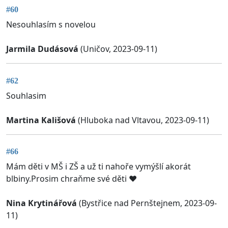
#60
Nesouhlasím s novelou
Jarmila Dudásová
(Uničov, 2023-09-11)
#62
Souhlasim
Martina Kališová
(Hluboka nad Vltavou, 2023-09-11)
#66
Mám děti v MŠ i ZŠ a už ti nahoře vymýšlí akorát
blbiny.Prosim chraňme své děti ❤️
Nina Krytinářová
(Bystřice nad Pernštejnem, 2023-09-
11)