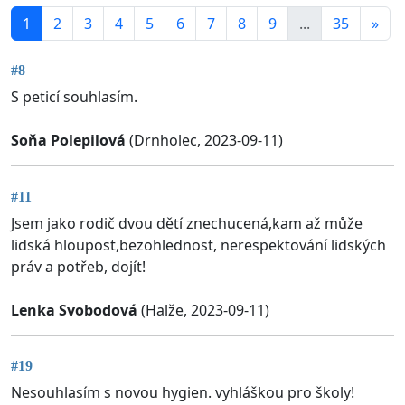
1
2
3
4
5
6
7
8
9
...
35
»
#8
S peticí souhlasím.
Soňa Polepilová
(Drnholec, 2023-09-11)
#11
Jsem jako rodič dvou dětí znechucená,kam až může
lidská hloupost,bezohlednost, nerespektování lidských
práv a potřeb, dojít!
Lenka Svobodová
(Halže, 2023-09-11)
#19
Nesouhlasím s novou hygien. vyhláškou pro školy!