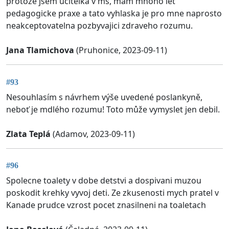
protoze jsem ucitelka v ms, mam mnoho let
pedagogicke praxe a tato vyhlaska je pro mne naprosto
neakceptovatelna pozbyvajici zdraveho rozumu.
Jana Tlamichova
(Pruhonice, 2023-09-11)
#93
Nesouhlasím s návrhem výše uvedené poslankyně,
neboť je mdlého rozumu! Toto může vymyslet jen debil.
Zlata Teplá
(Adamov, 2023-09-11)
#96
Spolecne toalety v dobe detstvi a dospivani muzou
poskodit krehky vyvoj deti. Ze zkusenosti mych pratel v
Kanade prudce vzrost pocet znasilneni na toaletach