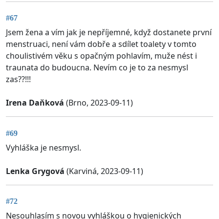
#67
Jsem žena a vím jak je nepříjemné, když dostanete první
menstruaci, není vám dobře a sdílet toalety v tomto
choulistivém věku s opačným pohlavím, muže nést i
traunata do budoucna. Nevím co je to za nesmysl
zas??!!!
Irena Daňková
(Brno, 2023-09-11)
#69
Vyhláška je nesmysl.
Lenka Grygová
(Karviná, 2023-09-11)
#72
Nesouhlasím s novou vyhláškou o hygienických