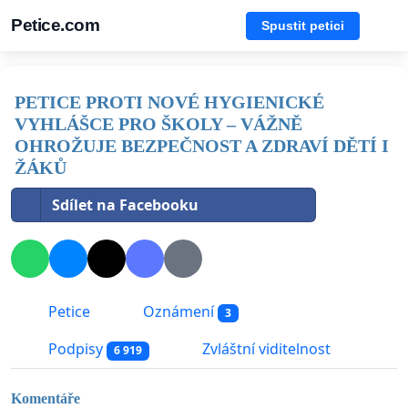
Petice.com
Spustit petici
PETICE PROTI NOVÉ HYGIENICKÉ
VYHLÁŠCE PRO ŠKOLY – VÁŽNĚ
OHROŽUJE BEZPEČNOST A ZDRAVÍ DĚTÍ I
ŽÁKŮ
Sdílet na Facebooku
Petice
Oznámení
3
Podpisy
Zvláštní viditelnost
6 919
Komentáře