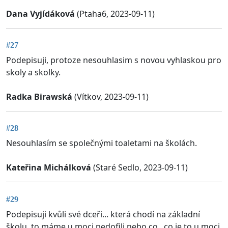
Dana Vyjídáková
(Ptaha6, 2023-09-11)
#27
Podepisuji, protoze nesouhlasim s novou vyhlaskou pro
skoly a skolky.
Radka Birawská
(Vítkov, 2023-09-11)
#28
Nesouhlasím se společnými toaletami na školách.
Kateřina Michálková
(Staré Sedlo, 2023-09-11)
#29
Podepisuji kvůli své dceři... která chodí na základní
školu..to máme u moci pedofili nebo co...co je to u moci