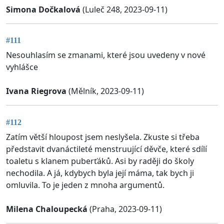
Simona Dočkalová
(Luleč 248, 2023-09-11)
#111
Nesouhlasím se zmanami, které jsou uvedeny v nové
vyhlášce
Ivana Riegrova
(Mělník, 2023-09-11)
#112
Zatím větší hloupost jsem neslyšela. Zkuste si třeba
představit dvanáctileté menstruující děvče, které sdílí
toaletu s klanem puberťáků. Asi by raději do školy
nechodila. A já, kdybych byla její máma, tak bych ji
omluvila. To je jeden z mnoha argumentů.
Milena Chaloupecká
(Praha, 2023-09-11)