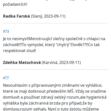
požadavcích!
Radka Farská
(Slaný, 2023-09-11)
#73
Je to nesmysl!Menstruující slečny společně s chlapci na
záchodě!!!To vymyslel, který "chytrý"člověk??!!Co tak
respektovat stud!
Zdeňka Matochová
(Karviná, 2023-09-11)
#77
Nesouhlasím s připravovanými změnami ve vyhlášce,
které se mají dotknout především MŠ. Vždy se snažíme
domluvit a používat zdravý selský rozum,ale hygienická
vyhláška byla záchranná brzda pro případ,že by
domluvy,rozum selhaly. Nyní o tuto jistotu můžeme