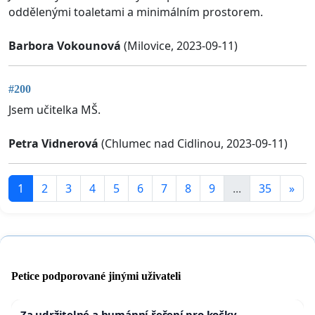
oddělenými toaletami a minimálním prostorem.
Barbora Vokounová
(Milovice, 2023-09-11)
#200
Jsem učitelka MŠ.
Petra Vidnerová
(Chlumec nad Cidlinou, 2023-09-11)
1
2
3
4
5
6
7
8
9
...
35
»
Petice podporované jinými uživateli
Za udržitelné a humánní řešení pro kočky