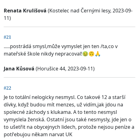
Renata Krulišová
(Kostelec nad Černými lesy, 2023-09-
11)
#21
.....postrádá smysl,může vymyslet jen ten /ta,co v
mateřské škole nikdy nepracoval!🤢🙃🙏
Jana Kůsová
(Horušice 44, 2023-09-11)
#22
Je to totální nelogicky nesmysl. Co takové 12 a starší
dívky, když budou mít menzes, už vidím,jak jdou na
spolecné záchody s klukama. A to tento nesmysl
vymyslela ženská. Ostatní jsou také nesmysly, jde jen o
to ušetřit na obycejnych lidech, protože nejsou peníze a
potřebujou někam narvat UK