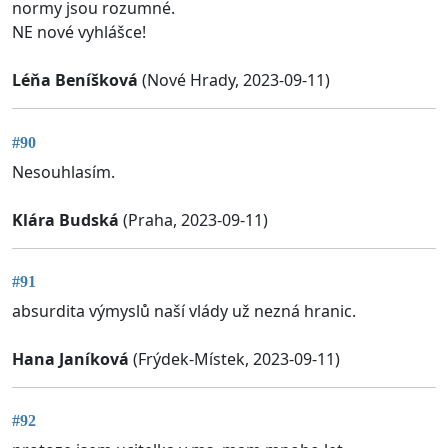
normy jsou rozumné.
NE nové vyhlášce!
Léňa Beníšková
(Nové Hrady, 2023-09-11)
#90
Nesouhlasím.
Klára Budská
(Praha, 2023-09-11)
#91
absurdita výmyslů naší vlády už nezná hranic.
Hana Janíková
(Frýdek-Místek, 2023-09-11)
#92