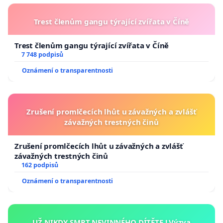
Trest členům gangu týrající zvířata v Číně
Trest členům gangu týrající zvířata v Číně
7 748 podpisů
Oznámení o transparentnosti
Zrušení promlčecích lhůt u závažných a zvlášť
závažných trestných činů
Zrušení promlčecích lhůt u závažných a zvlášť
závažných trestných činů
162 podpisů
Oznámení o transparentnosti
UŽ NIKDY SMRT NEVINNÉHO DÍTĚTE ! Výzva