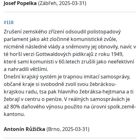
Josef Popelka
(Zábřeh, 2025-03-31)
#118
Zrušení zemského zřízení odsoudil polistopadový
parlament jako akt zločinné komunistické zvůle,
nicméně následné vlády a sněmovny jej obnovily, navíc v
té horší verzi Gottwaldových pidikrajů z roku 1949,
které sami komunisti v 60.letech zrušili jako neefektivní
a nahradili většími.
Dnešní krajský systém je trapnou imitací samosprávy,
občané kraje si svobodně zvolí svou žebráckou-
krajskou radu, tsa pak hlavního žebráksa-hejtmana a ti
žebrají v centru o peníze. V reálných samosprávách je
až 80% daňového výnosu použito na úrovni spolk.země-
kantonu.
Antonín Růžička
(Brno, 2025-03-31)