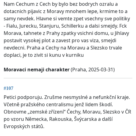
Nam Cechum z Cech by bylo bez bodrych ozralu a
dotacnich pijavic z Moravy mnohem lepe, krmime to a
samy nevdek. Hlavne si vemte zpet vsechny sve politiky
- Fialu, Jurecku, Stanjuru, Schillerku a dalsi smejdy. Fck
Morava, tahnete z Prahy zpatky vsichni domu, u Jihlavy
postavit vysokej plot a zavest pro vas viza, smejdi
nevdecni. Praha a Cechy na Moravu a Slezsko trvale
doplaci, je to zivit si kunu v kurniku
Moravaci nemaji charakter
(Praha, 2025-03-31)
#107
Petici podporuju. Zrušme nesmyslné a nefunkční kraje.
Včetně pražského centralismu jenž lidem škodí.
Obnovme „zemské zřízení“ Čechy, Moravu, Slezsko v ČR
po vzoru Německa, Rakouska, Švýcarska a další
Evropských států.