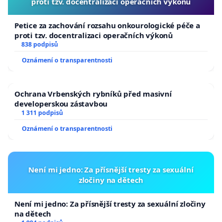
proti tzv. docentralizaci operačních výkonů
Petice za zachování rozsahu onkourologické péče a
proti tzv. docentralizaci operačních výkonů
838 podpisů
Oznámení o transparentnosti
Ochrana Vrbenských rybníků před masivní
developerskou zástavbou
1 311 podpisů
Oznámení o transparentnosti
Není mi jedno: Za přísnější tresty za sexuální
zločiny na dětech
Není mi jedno: Za přísnější tresty za sexuální zločiny
na dětech