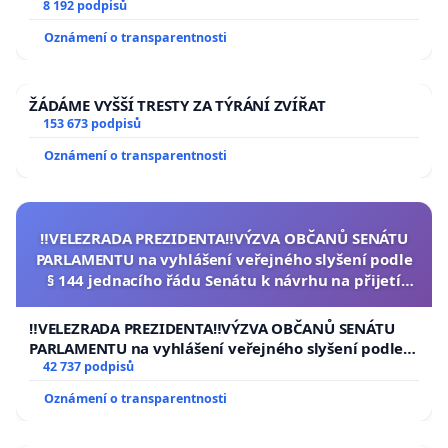
University
8 192 podpisů
Oznámení o transparentnosti
ŽÁDÁME VYŠŠÍ TRESTY ZA TÝRÁNÍ ZVÍŘAT
153 673 podpisů
Oznámení o transparentnosti
‼️VELEZRADA PREZIDENTA‼️VÝZVA OBČANŮ SENÁTU
PARLAMENTU na vyhlášení veřejného slyšení podle
§ 144 jednacího řádu Senátu k návrhu na přijetí
usnesení k podání ústavní žaloby na prezidenta
republiky
‼️VELEZRADA PREZIDENTA‼️VÝZVA OBČANŮ SENÁTU
PARLAMENTU na vyhlášení veřejného slyšení podle §
144 jednacího řádu Senátu k návrhu na přijetí
42 737 podpisů
usnesení k podání ústavní žaloby na prezidenta
Oznámení o transparentnosti
republiky