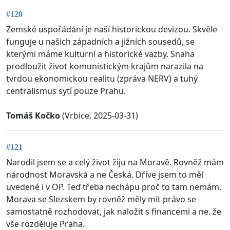
#120
Zemské uspořádání je naší historickou devizou. Skvěle
funguje u našich západních a jižních sousedů, se
kterými máme kulturní a historické vazby. Snaha
prodloužit život komunistickým krajům narazila na
tvrdou ekonomickou realitu (zpráva NERV) a tuhý
centralismus sytí pouze Prahu.
Tomáš Kočko
(Vrbice, 2025-03-31)
#121
Narodil jsem se a celý život žiju na Moravě. Rovněž mám
národnost Moravská a ne Česká. Dříve jsem to měl
uvedené i v OP. Teď třeba nechápu proč to tam nemám.
Morava se Slezskem by rovněž měly mít právo se
samostatně rozhodovat, jak naložit s financemi a ne. že
vše rozděluje Praha.