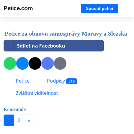
Petice.com
Spustit petici
Petice za obnovu samosprávy Moravy a Slezska
Sdílet na Facebooku
Petice
Podpisy
316
Zvláštní viditelnost
Komentáře
1
2
»