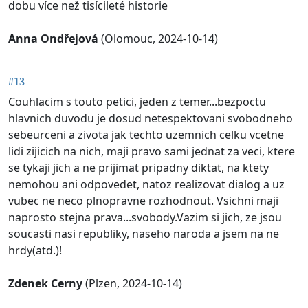
dobu více než tisícileté historie
Anna Ondřejová
(Olomouc, 2024-10-14)
#13
Couhlacim s touto petici, jeden z temer...bezpoctu
hlavnich duvodu je dosud netespektovani svobodneho
sebeurceni a zivota jak techto uzemnich celku vcetne
lidi zijicich na nich, maji pravo sami jednat za veci, ktere
se tykaji jich a ne prijimat pripadny diktat, na ktety
nemohou ani odpovedet, natoz realizovat dialog a uz
vubec ne neco plnopravne rozhodnout. Vsichni maji
naprosto stejna prava...svobody.Vazim si jich, ze jsou
soucasti nasi republiky, naseho naroda a jsem na ne
hrdy(atd.)!
Zdenek Cerny
(Plzen, 2024-10-14)