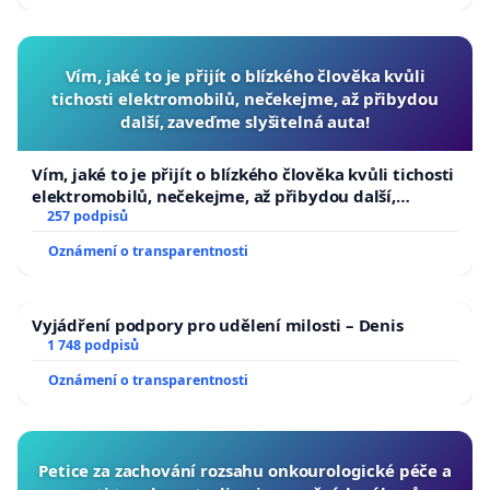
Vím, jaké to je přijít o blízkého člověka kvůli
tichosti elektromobilů, nečekejme, až přibydou
další, zaveďme slyšitelná auta!
Vím, jaké to je přijít o blízkého člověka kvůli tichosti
elektromobilů, nečekejme, až přibydou další,
zaveďme slyšitelná auta!
257 podpisů
Oznámení o transparentnosti
Vyjádření podpory pro udělení milosti – Denis
1 748 podpisů
Oznámení o transparentnosti
Petice za zachování rozsahu onkourologické péče a