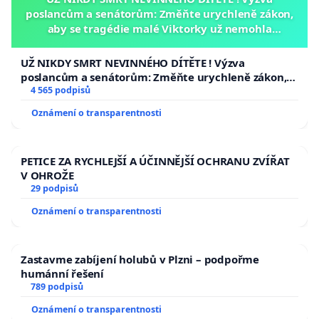
poslancům a senátorům: Změňte urychleně zákon,
aby se tragédie malé Viktorky už nemohla
opakovat!
UŽ NIKDY SMRT NEVINNÉHO DÍTĚTE ! Výzva
poslancům a senátorům: Změňte urychleně zákon,
aby se tragédie malé Viktorky už nemohla opakovat!
4 565 podpisů
Oznámení o transparentnosti
PETICE ZA RYCHLEJŠÍ A ÚČINNĚJŠÍ OCHRANU ZVÍŘAT
V OHROŽE
29 podpisů
Oznámení o transparentnosti
Zastavme zabíjení holubů v Plzni – podpořme
humánní řešení
789 podpisů
Oznámení o transparentnosti