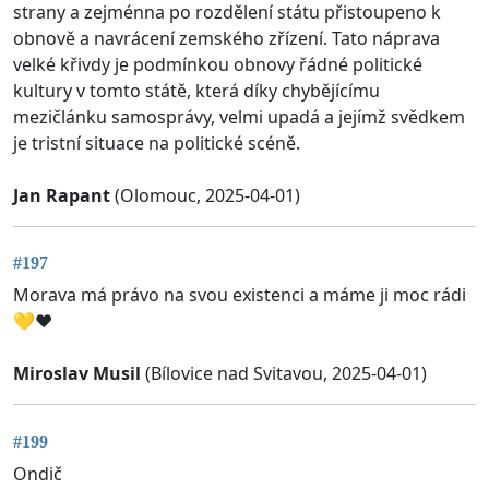
strany a zejménna po rozdělení státu přistoupeno k
obnově a navrácení zemského zřízení. Tato náprava
velké křivdy je podmínkou obnovy řádné politické
kultury v tomto státě, která díky chybějícímu
mezičlánku samosprávy, velmi upadá a jejímž svědkem
je tristní situace na politické scéně.
Jan Rapant
(Olomouc, 2025-04-01)
#197
Morava má právo na svou existenci a máme ji moc rádi
💛❤️
Miroslav Musil
(Bílovice nad Svitavou, 2025-04-01)
#199
Ondič