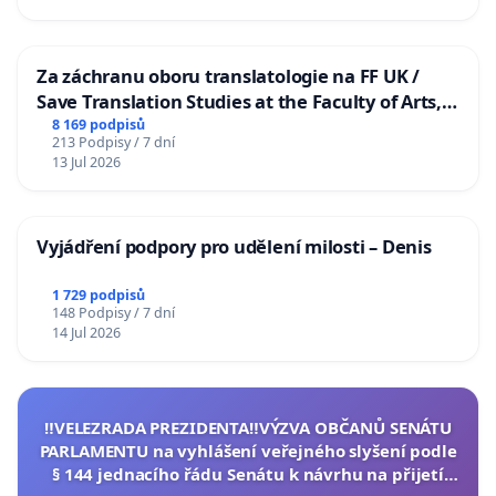
Za záchranu oboru translatologie na FF UK /
Save Translation Studies at the Faculty of Arts,
Charles University
8 169 podpisů
213 Podpisy / 7 dní
13 Jul 2026
Vyjádření podpory pro udělení milosti – Denis
1 729 podpisů
148 Podpisy / 7 dní
14 Jul 2026
‼️VELEZRADA PREZIDENTA‼️VÝZVA OBČANŮ SENÁTU
PARLAMENTU na vyhlášení veřejného slyšení podle
§ 144 jednacího řádu Senátu k návrhu na přijetí