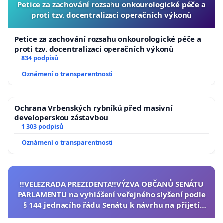
Petice za zachování rozsahu onkourologické péče a
proti tzv. docentralizaci operačních výkonů
Petice za zachování rozsahu onkourologické péče a
proti tzv. docentralizaci operačních výkonů
834 podpisů
Oznámení o transparentnosti
Ochrana Vrbenských rybníků před masivní
developerskou zástavbou
1 303 podpisů
Oznámení o transparentnosti
‼️VELEZRADA PREZIDENTA‼️VÝZVA OBČANŮ SENÁTU
PARLAMENTU na vyhlášení veřejného slyšení podle
§ 144 jednacího řádu Senátu k návrhu na přijetí
usnesení k podání ústavní žaloby na prezidenta