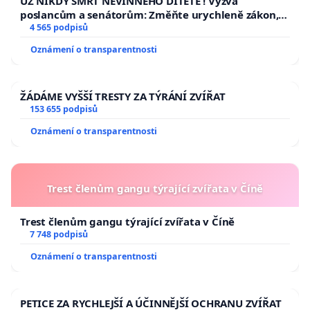
UŽ NIKDY SMRT NEVINNÉHO DÍTĚTE ! Výzva
poslancům a senátorům: Změňte urychleně zákon,
aby se tragédie malé Viktorky už nemohla opakovat!
4 565 podpisů
Oznámení o transparentnosti
ŽÁDÁME VYŠŠÍ TRESTY ZA TÝRÁNÍ ZVÍŘAT
153 655 podpisů
Oznámení o transparentnosti
Trest členům gangu týrající zvířata v Číně
Trest členům gangu týrající zvířata v Číně
7 748 podpisů
Oznámení o transparentnosti
PETICE ZA RYCHLEJŠÍ A ÚČINNĚJŠÍ OCHRANU ZVÍŘAT