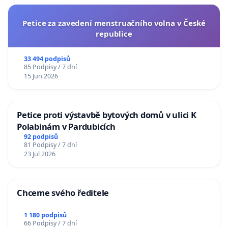
Petice za zavedení menstruačního volna v České
republice
33 494 podpisů
85 Podpisy / 7 dní
15 Jun 2026
Petice proti výstavbě bytových domů v ulici K
Polabinám v Pardubicích
92 podpisů
81 Podpisy / 7 dní
23 Jul 2026
Chceme svého ředitele
1 180 podpisů
66 Podpisy / 7 dní