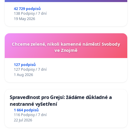
usnesení k podání ústavní žaloby na prezidenta
republiky
42 729 podpisů
138 Podpisy / 7 dní
19 May 2026
Chceme zelené, nikoli kamenné náměstí Svobody
ve Znojmě
127 podpisů
127 Podpisy / 7 dní
1 Aug 2026
Spravedlnost pro Grejsí: žádáme důkladné a
nestranné vyšetření
1 664 podpisů
116 Podpisy / 7 dní
22 Jul 2026