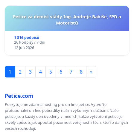
Petice za demisi vlády Ing. Andreje Babiše, SPD a
Motoristů
1 816 podpisů
26 Podpisy / 7 dní
12 Jun 2026
1
2
3
4
5
6
7
8
»
Petice.com
Poskytujeme zdarma hosting pro on-line petice. Vytvořte
profesionální on-line petici díky našim výkonným službám. Naše
petice jsou každý den uvedeny v médiích, takže vytvoření petice je
skvělý způsob, jak upoutat pozornost veřejnosti i těch, kteří o daných
věcech rozhodují.