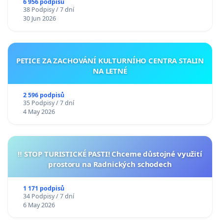
6 956 podpisů
38 Podpisy / 7 dní
30 Jun 2026
PETICE ZA ZACHOVÁNÍ KULTURNÍHO CENTRA STALIN
NA LETNÉ
2 596 podpisů
35 Podpisy / 7 dní
4 May 2026
‼️ STOP TURISTICKÉ PASTI! Chceme důstojné využití
prostoru na Radnických schodech
1 171 podpisů
34 Podpisy / 7 dní
6 May 2026