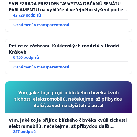
republiky
‼️VELEZRADA PREZIDENTA‼️VÝZVA OBČANŮ SENÁTU
PARLAMENTU na vyhlášení veřejného slyšení podle §
144 jednacího řádu Senátu k návrhu na přijetí
42 729 podpisů
usnesení k podání ústavní žaloby na prezidenta
Oznámení o transparentnosti
republiky
Petice za záchranu Kuklenských rondelů v Hradci
Králové
6 956 podpisů
Oznámení o transparentnosti
Vím, jaké to je přijít o blízkého člověka kvůli
tichosti elektromobilů, nečekejme, až přibydou
další, zaveďme slyšitelná auta!
Vím, jaké to je přijít o blízkého člověka kvůli tichosti
elektromobilů, nečekejme, až přibydou další,
zaveďme slyšitelná auta!
257 podpisů