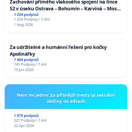
Zachování přímého vlakového spojení na lince
S2 v úseku Ostrava – Bohumín – Karviná – Mosty
u Jablunkova
1 254 podpisů
1 254 Podpisy / 7 dní
1 Aug 2026
Za udržitelné a humánní řešení pro kočky
Apolinářky
7 404 podpisů
745 Podpisy / 7 dní
10 Jun 2026
Není mi jedno: Za přísnější tresty za sexuální
zločiny na dětech
1 975 podpisů
527 Podpisy / 7 dní
22 Apr 2026