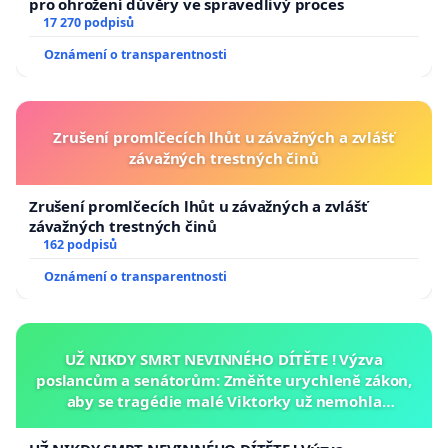
pro ohrožení důvěry ve spravedlivý proces
17 270 podpisů
Oznámení o transparentnosti
Zrušení promlčecích lhůt u závažných a zvlášť
závažných trestných činů
Zrušení promlčecích lhůt u závažných a zvlášť
závažných trestných činů
162 podpisů
Oznámení o transparentnosti
UŽ NIKDY SMRT NEVINNÉHO DÍTĚTE ! Výzva
poslancům a senátorům: Změňte urychleně zákon,
aby se tragédie malé Viktorky už nemohla
opakovat!