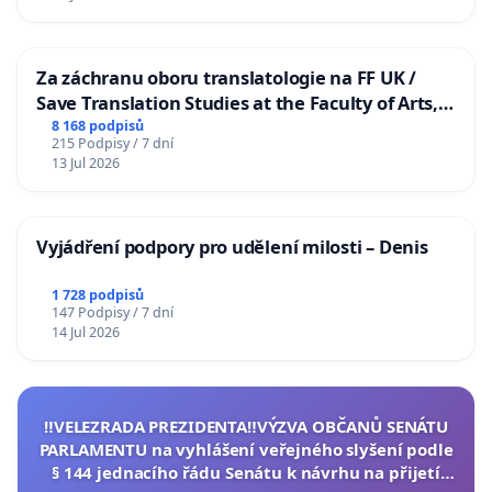
Za záchranu oboru translatologie na FF UK /
Save Translation Studies at the Faculty of Arts,
Charles University
8 168 podpisů
215 Podpisy / 7 dní
13 Jul 2026
Vyjádření podpory pro udělení milosti – Denis
1 728 podpisů
147 Podpisy / 7 dní
14 Jul 2026
‼️VELEZRADA PREZIDENTA‼️VÝZVA OBČANŮ SENÁTU
PARLAMENTU na vyhlášení veřejného slyšení podle
§ 144 jednacího řádu Senátu k návrhu na přijetí