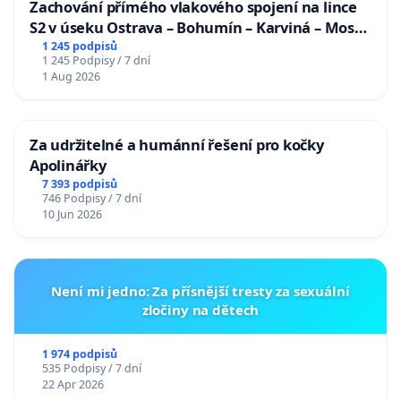
Zachování přímého vlakového spojení na lince
S2 v úseku Ostrava – Bohumín – Karviná – Mosty
u Jablunkova
1 245 podpisů
1 245 Podpisy / 7 dní
1 Aug 2026
Za udržitelné a humánní řešení pro kočky
Apolinářky
7 393 podpisů
746 Podpisy / 7 dní
10 Jun 2026
Není mi jedno: Za přísnější tresty za sexuální
zločiny na dětech
1 974 podpisů
535 Podpisy / 7 dní
22 Apr 2026