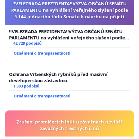
‼️VELEZRADA PREZIDENTA‼️VÝZVA OBČANŮ SENÁTU
PARLAMENTU na vyhlášení veřejného slyšení podle
§ 144 jednacího řádu Senátu k návrhu na přijetí
usnesení k podání ústavní žaloby na prezidenta
republiky
‼️VELEZRADA PREZIDENTA‼️VÝZVA OBČANŮ SENÁTU
PARLAMENTU na vyhlášení veřejného slyšení podle §
144 jednacího řádu Senátu k návrhu na přijetí
42 729 podpisů
usnesení k podání ústavní žaloby na prezidenta
Oznámení o transparentnosti
republiky
Ochrana Vrbenských rybníků před masivní
developerskou zástavbou
1 303 podpisů
Oznámení o transparentnosti
Zrušení promlčecích lhůt u závažných a zvlášť
závažných trestných činů