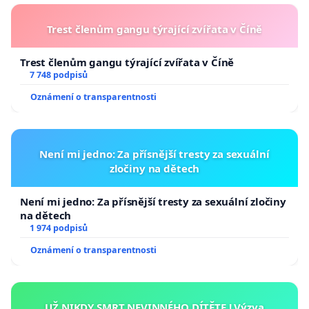
Trest členům gangu týrající zvířata v Číně
Trest členům gangu týrající zvířata v Číně
7 748 podpisů
Oznámení o transparentnosti
Není mi jedno: Za přísnější tresty za sexuální
zločiny na dětech
Není mi jedno: Za přísnější tresty za sexuální zločiny
na dětech
1 974 podpisů
Oznámení o transparentnosti
UŽ NIKDY SMRT NEVINNÉHO DÍTĚTE ! Výzva