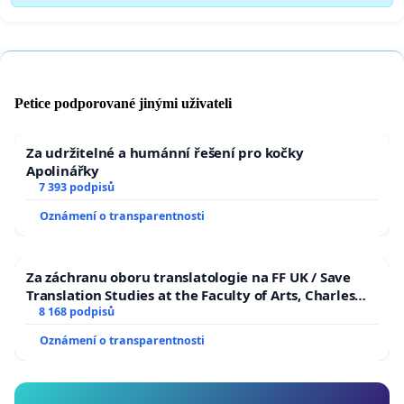
Petice podporované jinými uživateli
Za udržitelné a humánní řešení pro kočky
Apolinářky
7 393 podpisů
Oznámení o transparentnosti
Za záchranu oboru translatologie na FF UK / Save
Translation Studies at the Faculty of Arts, Charles
University
8 168 podpisů
Oznámení o transparentnosti