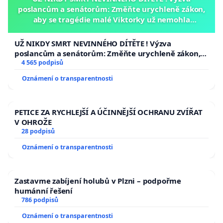
poslancům a senátorům: Změňte urychleně zákon,
aby se tragédie malé Viktorky už nemohla
opakovat!
UŽ NIKDY SMRT NEVINNÉHO DÍTĚTE ! Výzva
poslancům a senátorům: Změňte urychleně zákon,
aby se tragédie malé Viktorky už nemohla opakovat!
4 565 podpisů
Oznámení o transparentnosti
PETICE ZA RYCHLEJŠÍ A ÚČINNĚJŠÍ OCHRANU ZVÍŘAT
V OHROŽE
28 podpisů
Oznámení o transparentnosti
Zastavme zabíjení holubů v Plzni – podpořme
humánní řešení
786 podpisů
Oznámení o transparentnosti