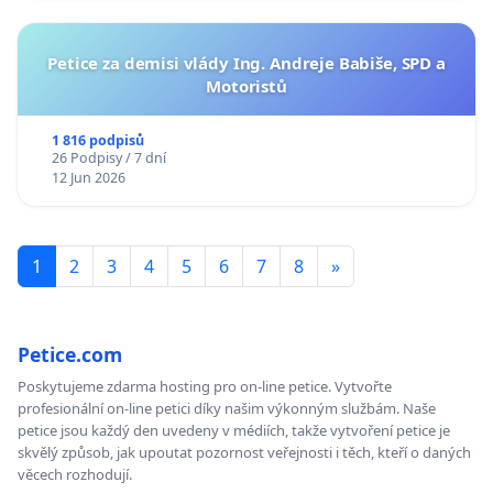
Petice za demisi vlády Ing. Andreje Babiše, SPD a
Motoristů
1 816 podpisů
26 Podpisy / 7 dní
12 Jun 2026
1
2
3
4
5
6
7
8
»
Petice.com
Poskytujeme zdarma hosting pro on-line petice. Vytvořte
profesionální on-line petici díky našim výkonným službám. Naše
petice jsou každý den uvedeny v médiích, takže vytvoření petice je
skvělý způsob, jak upoutat pozornost veřejnosti i těch, kteří o daných
věcech rozhodují.