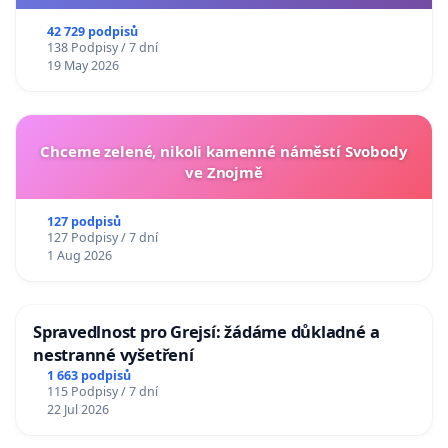
usnesení k podání ústavní žaloby na prezidenta
republiky
42 729 podpisů
138 Podpisy / 7 dní
19 May 2026
Chceme zelené, nikoli kamenné náměstí Svobody
ve Znojmě
127 podpisů
127 Podpisy / 7 dní
1 Aug 2026
Spravedlnost pro Grejsí: žádáme důkladné a
nestranné vyšetření
1 663 podpisů
115 Podpisy / 7 dní
22 Jul 2026