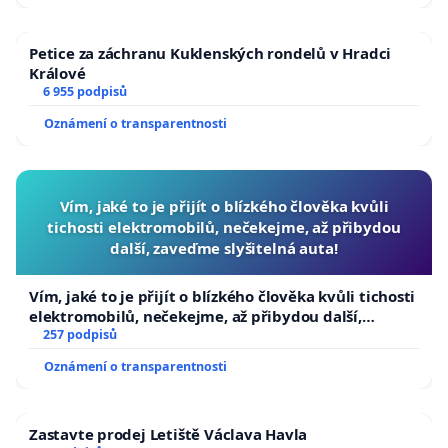
Petice za záchranu Kuklenských rondelů v Hradci
Králové
6 955 podpisů
Oznámení o transparentnosti
Vím, jaké to je přijít o blízkého člověka kvůli
tichosti elektromobilů, nečekejme, až přibydou
další, zaveďme slyšitelná auta!
Vím, jaké to je přijít o blízkého člověka kvůli tichosti
elektromobilů, nečekejme, až přibydou další,
zaveďme slyšitelná auta!
257 podpisů
Oznámení o transparentnosti
Zastavte prodej Letiště Václava Havla